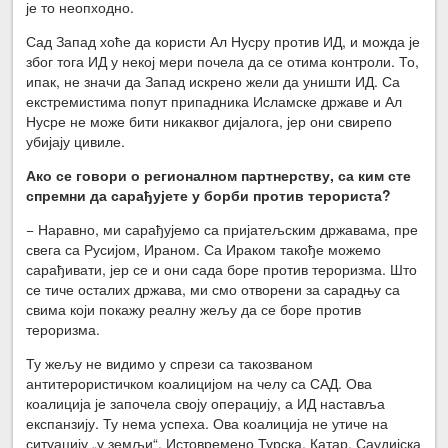
је то неопходно.
Сад Запад хоће да користи Ал Нусру против ИД, и можда је
због тога ИД у некој мери почела да се отима контроли. То,
ипак, не значи да Запад искрено жели да уништи ИД. Са
екстремистима попут припадника Исламске државе и Ал
Нусре не може бити никаквог дијалога, јер они свирепо
убијају цивиле.
Ако се говори о регионалном партнерству, са ким сте
спремни да сарађујете у борби против терориста?
− Наравно, ми сарађујемо са пријатељским државама, пре
свега са Русијом, Ираном. Са Ираком такође можемо
сарађивати, јер се и они сада боре против тероризма. Што
се тиче осталих држава, ми смо отворени за сарадњу са
свима који покажу реалну жељу да се боре против
тероризма.
Ту жељу не видимо у спрези са такозваном
антитерористичком коалицијом на челу са САД. Ова
коалиција је започела своју операцију, а ИД наставља
експанзију. Ту нема успеха. Ова коалиција не утиче на
ситуацију „у земљи“. Истовремено Турска, Катар, Саудијска