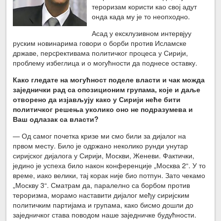
тероризам користи као свој адут
онда када му је то неопходно.
Асад у ексклузивном интервјуу
руским новинарима говори о борби против Исламске
државе, персpективама политичког процеса у Сирији,
проблему избеглица и о могућности да поднесе оставку.
Како гледате на могућност поделе власти и чак можда
заједнички рад са опозиционим групама, које и даље
отворено да изјављују како у Сирији неће бити
политичког решења уколико оно не подразумева и
Ваш одлазак са власти?
— Од самог почетка кризе ми смо били за дијалог на
првом месту. Било је одржано неколико рунди унутар
сиријског дијалога у Сирији, Москви, Женеви. Фактички,
једино је успеха било након конференције „Москва 2“. У то
време, иако велики, тај корак није био потпун. Зато чекамо
„Москву 3“. Сматрам да, паралелно са борбом против
тероризма, морамо наставити дијалог међу сиријским
политичким партијама и групама, како бисмо дошли до
заједничког става поводом наше заједничке будућности.