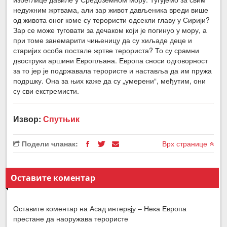
недужним жртвама, али зар живот дављеника вреди више
од живота оног коме су терористи одсекли главу у Сирији?
Зар се може туговати за дечаком који је погинуо у мору, а
при томе занемарити чињеницу да су хиљаде деце и
старијих особа постале жртве терориста? То су срамни
двоструки аршини Европљана. Европа сноси одговорност
за то јер је подржавала терористе и наставља да им пружа
подршку. Она за њих каже да су „умерени“, међутим, они
су сви екстремисти.
Извор:
Спутњик
Подели чланак:
Врх странице
Оставите коментар
Оставите коментар на Асад интервју – Нека Европа
престане да наоружава терористе