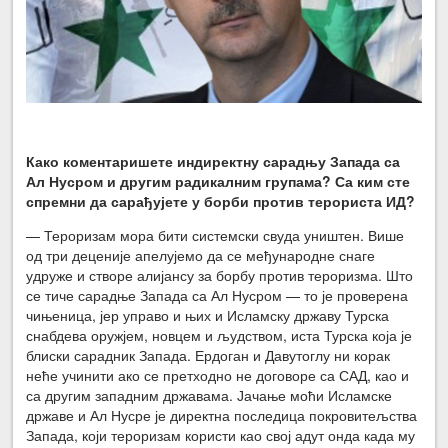
Како коментаришете индиректну сарадњу Запада са
Ал Нусром и другим радикалним групама? Са ким сте
спремни да сарађујете у борби против терориста ИД?
— Тероризам мора бити системски свуда уништен. Више
од три деценије апелујемо да се међународне снаге
удруже и створе алијансу за борбу против тероризма. Што
се тиче сарадње Запада са Ал Нусром — то је проверена
чињеница, јер управо и њих и Исламску државу Турска
снабдева оружјем, новцем и људством, иста Турска која је
блиски сарадник Запада. Ердоган и Давутоглу ни корак
неће учинити ако се претходно не договоре са САД, као и
са другим западним државама. Јачање моћи Исламске
државе и Ал Нусре је директна последица покровитељства
Запада, који тероризам користи као свој адут онда када му