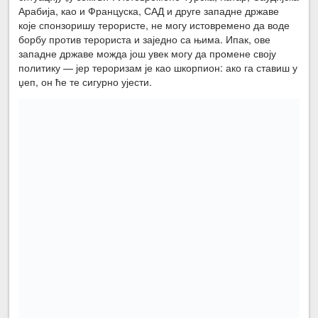
Арабија, као и Француска, САД и друге западне државе
које спонзоришу терористе, не могу истовремено да воде
борбу против терориста и заједно са њима. Ипак, ове
западне државе можда још увек могу да промене своју
политику — јер тероризам је као шкорпион: ако га ставиш у
џеп, он ће те сигурно ујести.