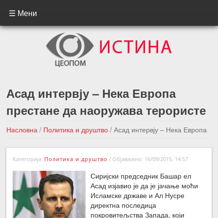
☰ Мени
Асад интервју – Нека Европа
престане да наоружава терористе
Насловна
/
Политика и друштво
/
Асад интервју – Нека Европа
престане да наоружава терористе
Категорија:
Политика и друштво
/
Објављено: 16/09/2015, 14:57
←Претходна вест
Следећа вест →
Сиријски председник Башар ел
Асад изјавио је да је јачање моћи
Исламске државе и Ал Нусре
директна последица
покровитељства Запада, који