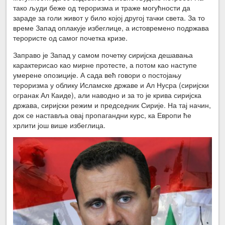
тако људи беже од тероризма и траже могућности да
зараде за голи живот у било којој другој тачки света. За то
време Запад оплакује избеглице, а истовремено подржава
терористе од самог почетка кризе.
Заправо је Запад у самом почетку сиријска дешавања
карактерисао као мирне протесте, а потом као наступе
умерене опозиције. А сада већ говори о постојању
тероризма у облику Исламске државе и Ал Нусра (сиријски
огранак Ал Каиде), али наводно и за то је крива сиријска
држава, сиријски режим и председник Сирије. На тај начин,
док се наставља овај пропагандни курс, ка Европи ће
хрлити још више избеглица.