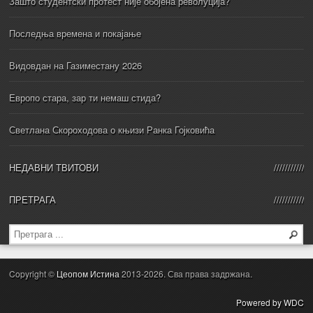
Зашто студентски протест није обојена револуција?
Последња времена и покајање
Видовдан на Газиместану 2026
Европо стара, зар ти немаш стида?
Светлана Скороходова о књизи Ранка Гојковића
НЕДАВНИ ТВИТОВИ
ПРЕТРАГА
Copyright ©
Цеопом Истина
2013-2026. Сва права задржана.
Powered by WDC