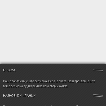
О НАМА
Наш проблем није што верујемо. Вера је снага. Наш проблем је што
више верујемо туђим речима него својим очима.
НАЈНОВИЈИ ЧЛАНЦИ