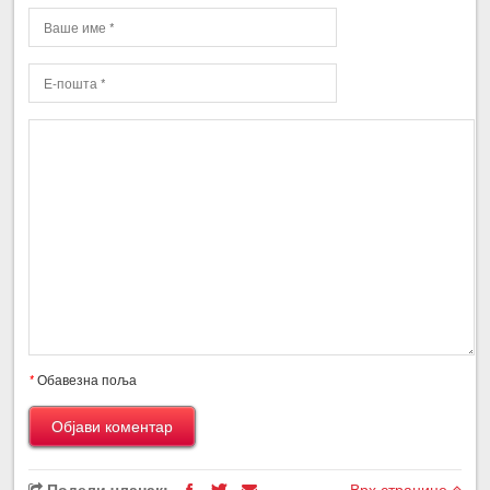
*
Обавезна поља
Подели чланак:
Врх странице