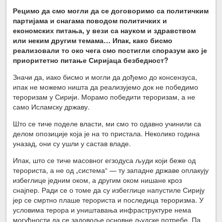
Рецимо да смо могли да се договоримо са политичким
партијама и снагама поводом политичких и
економских питања, у вези са науком и здравством
или неким другим темама… Ипак, како бисмо
реализовали то око чега смо постигли споразум ако је
приоритетно питање Сиријаца безбедност?
Значи да, иако бисмо и могли да дођемо до консензуса,
ипак не можемо ништа да реализујемо док не победимо
тероризам у Сирији. Морамо победити тероризам, а не
само Исламску државу.
Што се тиче поделе власти, ми смо то одавно учинили са
делом опозиције која је на то пристала. Неколико година
уназад, они су ушли у састав владе.
Ипак, што се тиче масовног егзодуса људи који беже од
терориста, а не од „система“ — ту западне државе оплакују
избеглице једним оком, а другим оком нишане кроз
снајпер. Ради се о томе да су избеглице напустиле Сирију
јер се смртно плаше терориста и последица тероризма. У
условима терора и уништавања инфраструктуре нема
могућности да се задовоље основне људске потребе. Па