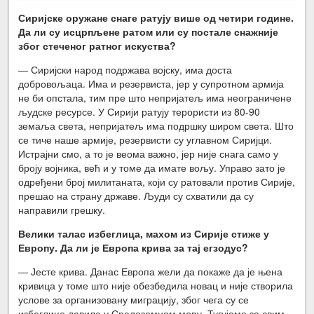
Сиријске оружане снаге ратују више од четири године.
Да ли су исцрпљене ратом или су постале снажније
због стеченог ратног искуства?
— Сиријски народ подржава војску, има доста
добровољаца. Има и резервиста, јер у супротном армија
не би опстала, тим пре што непријатељ има неограничене
људске ресурсе. У Сирији ратују терористи из 80-90
земаља света, непријатељ има подршку широм света. Што
се тиче наше армије, резервисти су углавном Сиријци.
Истрајни смо, а то је веома важно, јер није снага само у
броју војника, већ и у томе да имате вољу. Управо зато је
одређени број милитаната, који су ратовали против Сирије,
прешао на страну државе. Људи су схватили да су
направили грешку.
Велики талас избеглица, махом из Сирије стиже у
Европу. Да ли је Европа крива за тај егзодус?
— Јесте крива. Данас Европа жели да покаже да је њена
кривица у томе што није обезбедила новац и није створила
услове за организовану миграцију, због чега су се
избеглице давиле у Средоземном мору. Тугујемо за свим