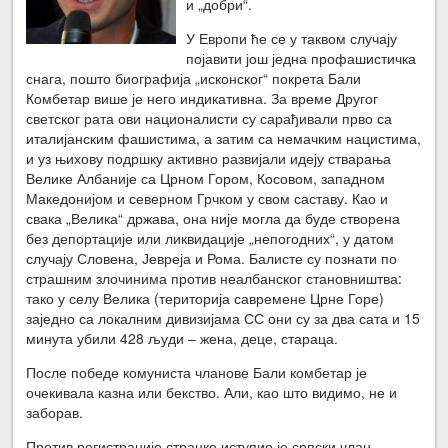
и „добри“.
У Европи ће се у таквом случају
појавити још једна профашистичка
снага, пошто биографија „исконског“ покрета Бали
Комбетар више је него индикативна. За време Другог
светског рата ови националисти су сарађивали прво са
италијанским фашистима, а затим са немачким нацистима,
и уз њихову подршку активно развијали идеју стварања
Велике Албаније са Црном Гором, Косовом, западном
Македонијом и северном Грчком у свом саставу. Као и
свака „Велика“ држава, она није могла да буде створена
без депортације или ликвидације „непогодних“, у датом
случају Словена, Јевреја и Рома. Балисте су познати по
страшним злочинима против неалбанског становништва:
тако у селу Велика (територија савремене Црне Горе)
заједно са локалним дивизијама СС они су за два сата и 15
минута убили 428 људи – жена, деце, стараца.
После победе комуниста чланове Бали комбетар је
очекивала казна или бекство. Али, као што видимо, не и
заборав.
Против регистрације странке иступио је српски члан