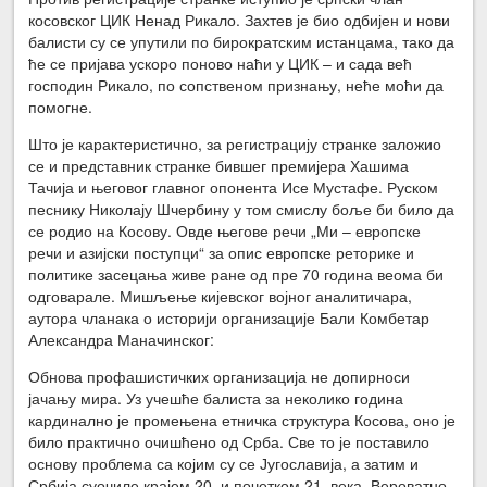
косовског ЦИК Ненад Рикало. Захтев је био одбијен и нови
балисти су се упутили по бирократским истанцама, тако да
ће се пријава ускоро поново наћи у ЦИК – и сада већ
господин Рикало, по сопственом признању, неће моћи да
помогне.
Што је карактеристично, за регистрацију странке заложио
се и представник странке бившег премијера Хашима
Тачија и његовог главног опонента Исе Мустафе. Руском
песнику Николају Шчербину у том смислу боље би било да
се родио на Косову. Овде његове речи „Ми – европске
речи и азијски поступци“ за опис европске реторике и
политике засецања живе ране од пре 70 година веома би
одговарале. Мишљење кијевског војног аналитичара,
аутора чланака о историји организације Бали Комбетар
Александра Маначинског:
Обнова профашистичких организација не допирноси
јачању мира. Уз учешће балиста за неколико година
кардинално је промењена етничка структура Косова, оно је
било практично очишћено од Срба. Све то је поставило
основу проблема са којим су се Југославија, а затим и
Србија суочиле крајем 20. и почетком 21. века. Вероватно