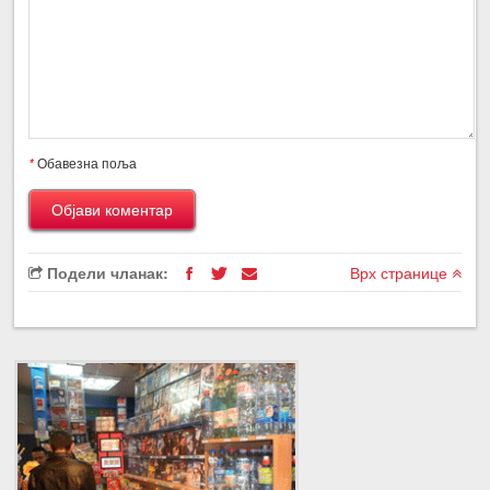
*
Обавезна поља
Подели чланак:
Врх странице