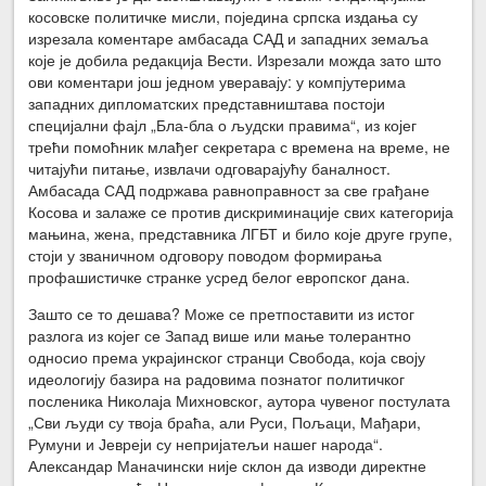
косовске политичке мисли, поједина српска издања су
изрезала коментаре амбасада САД и западних земаља
које је добила редакција Вести. Изрезали можда зато што
ови коментари још једном уверавају: у компјутерима
западних дипломатских представништава постоји
специјални фајл „Бла-бла о људски правима“, из којег
трећи помоћник млађег секретара с времена на време, не
читајући питање, извлачи одговарајућу баналност.
Амбасада САД подржава равноправност за све грађане
Косова и залаже се против дискриминације свих категорија
мањина, жена, представника ЛГБТ и било које друге групе,
стоји у званичном одговору поводом формирања
профашистичке странке усред белог европског дана.
Зашто се то дешава? Може се претпоставити из истог
разлога из којег се Запад више или мање толерантно
односио према украјинског странци Свобода, која своју
идеологију базира на радовима познатог политичког
посленика Николаја Михновског, аутора чувеног постулата
„Сви људи су твоја браћа, али Руси, Пољаци, Мађари,
Румуни и Јевреји су непријатељи нашег народа“.
Александар Маначински није склон да изводи директне