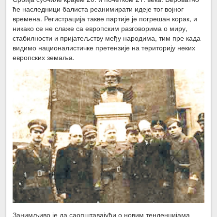
ће наследници балиста реанимирати идеје тог војног
времена. Регистрација такве партије је погрешан корак, и
никако се не слаже са европским разговорима о миру,
стабилности и пријатељству међу народима, тим пре када
видимо националистичке претензије на територију неких
европских земаља.
Занимљиво је да саопштавајући о новим тенденцијама