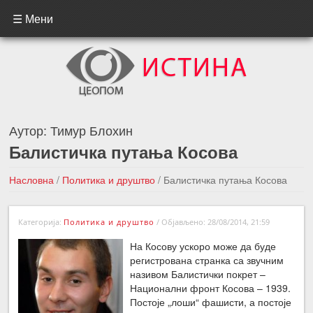
☰ Мени
Аутор:
Тимур Блохин
Балистичка путања Косова
Насловна
/
Политика и друштво
/
Балистичка путања Косова
←Претходна вест
Следећа вест →
Категорија:
Политика и друштво
/
Објављено: 28/08/2014, 21:59
На Косову ускоро може да буде
регистрована странка са звучним
називом Балистички покрет –
Национални фронт Косова – 1939.
Постоје „лоши“ фашисти, а постоје