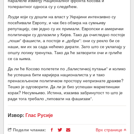
паралеле између Националног фронта Косова и
толерантног односа су у следећем.
Људи који су дошли на власт у Украјини интензивно су
посећивали Европу, и чак без обзира на сумњиву
репутацију, све једно су их примали. Европски и амерички
политичари су долазили у Кијев. Тако да очигледно постоје
„лоши“ фашисти, а постоје и „добри“: они су рекло би се
наши, ми их за сада нећемо дирати. Зато што се уклапају у
општу логику тренутка. Тако да ће затворити очи и грлиће
се са њима.
Да ли ће Косово полетети по „балистичкој путањи“ и колико
ће успешна бити каријера националиста у и тако
пренасељеном политичком простору непризнате дражве?
Тешко је одговорити. Да ли је био успешан маркетиншки
корак? Несумњиво. Истина, изазива забринутост то што је
ради тога требало „типовати на фашизам“.
Извор:
Глас Русије
Подели чланак:
Врх странице