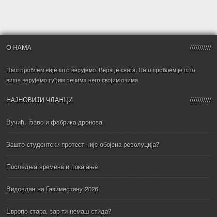
О НАМА
Наш проблем није што верујемо. Вера је снага. Наш проблем је што
више верујемо туђим речима него својим очима.
НАЈНОВИЈИ ЧЛАНЦИ
Вучић, Ђаво и фабрика дронова
Зашто студентски протест није обојена револуција?
Последња времена и покајање
Видовдан на Газиместану 2026
Европо стара, зар ти немаш стида?