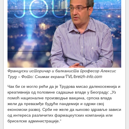
Француски историчар и балканиста професор Алексис
Труд – Фото: Снимак екрана/TVL/breizh-info.com
Чак би се могло рећи да је Трудова мисао далекосежнија и
креативнија од половине садашње владе у Београду: „Уз
помоћ националне производње вакцина, српска влада
жели да превазиђе будуће пандемије и одржи свој
економски развој. Срби не желе да њихово здравље зависи
од интереса различитих фармацеутских компанија или
бриселске администрације.“