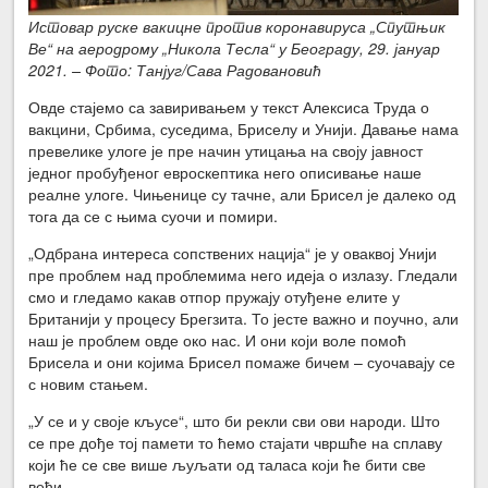
Истовар руске вакицне против коронавируса „Спутњик
Ве“ на аеродрому „Никола Тесла“ у Београду, 29. јануар
2021. – Фото: Танјуг/Сава Радовановић
Овде стајемо са завиривањем у текст Алексиса Труда о
вакцини, Србима, суседима, Бриселу и Унији. Давање нама
превелике улоге је пре начин утицања на своју јавност
једног пробуђеног евроскептика него описивање наше
реалне улоге. Чињенице су тачне, али Брисел је далеко од
тога да се с њима суочи и помири.
„Одбрана интереса сопствених нација“ је у оваквој Унији
пре проблем над проблемима него идеја о излазу. Гледали
смо и гледамо какав отпор пружају отуђене елите у
Британији у процесу Брегзита. То јесте важно и поучно, али
наш је проблем овде око нас. И они који воле помоћ
Брисела и они којима Брисел помаже бичем – суочавају се
с новим стањем.
„У се и у своје кљусе“, што би рекли сви ови народи. Што
се пре дође тој памети то ћемо стајати чвршће на сплаву
који ће се све више љуљати од таласа који ће бити све
већи.