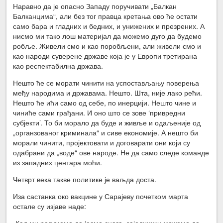
Наравно да је опасно Западу поручивати „Балкан
Балканцима“, али без тог правца кретања ово ће остати
само бара и гладних и бедних, и унижених и презрених. А
нисмо ми тако лош материјал да можемо дуго да будемо
робље. Живели смо и као поробљени, али живели смо и
као народи суверене државе која је у Европи третирана
као респектабилна држава.
Нешто ће се морати чинити на успостављању поверења
међу народима и државама. Нешто. Шта, није лако рећи.
Нешто ће ићи само од себе, по инерцији. Нешто чине и
чиниће сами грађани. И оно што се зове ‘привредни
субјекти’. То би морало да буде и живље и одаљеније од
„органзованог криминала“ и сиве економије. А нешто би
морали чинити, пројектовати и договарати они који су
одабрани да „воде“ ове народе. Не да само следе команде
из западних центара моћи.
Четврт века такве политике је ваљда доста.
Иза састанка око вакцине у Сарајеву почетком марта
остале су изјаве наде:
„Кад ми разумемо да јесмо снага, заједнички можемо да