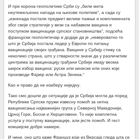
И пре корона-геополитике Срби су „били мета
неутемељених напада на њихове политике“, а сада су
„изненада постали предмет велике пажње и комплимената
због своје стратегије у вези са набавком вакцина и
поступком вакцинације српског становништва“, подсећа
француски геополитичар и додаје да је „невероватно то
што је Србија постала лидер у Европи по питању
вакцинације својих грађана. Вакцине у Србију стижу са
неколико страна, што у стварности значи да у различитим
центрима за вакцинацију грађани Србије имају веома
широк избор вакцина: руске или кинеске или оних које
производи Фајзер или Астра Зенека.“
Као и право да не изаберу ниједну.
Тако смо дошли до ситуације да је Србија могла да поред
Републике Српске пружи извесну помоћ за хитна
вакцинисања најважнијих група у Северној Македонији,
Црној Гори, Босни и Херцеговини. То није комплетна
услуга у поступку вакцинације, али јесте помоћ. И гест
комшијске добре намере.
И чини, оно што каже Француз који из Версаја гледа шта се