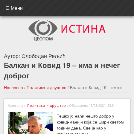
☰ Мени
Аутор:
Слободан Рељић
Балкан и Ковид 19 – има и нечег
доброг
Насловна
/
Политика и друштво
/
Балкан и Ковид 19 – има и
нечег доброг
Категорија:
Политика и друштво
/
Објављено: 15/03/2021, 23:34
←Претходна вест
Следећа вест →
Тешко јe наћи нешто добро у
ковид-манији која се шири светом
годину дана. Све је као у
кошмарном сну.