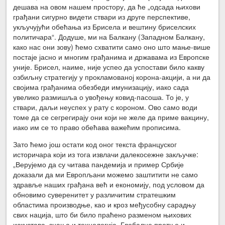
дешава на овом нашем простору, да ће „одсада њихови
грађани сигурно видети ствари из друге перспективе,
укључујући обећања из Брисела и вештину бриселских
политичара“. Додуше, ми на Балкану (Западном Балкану,
како нас они зову) ћемо схватити само оно што мање-више
постаје јасно и многим грађанима и државама из Европске
уније. Брисел, наиме, није успео да успостави било какву
озбиљну стратегију у прокламованој корона-акцији, а ни да
својима грађанима обезбеди имунизацију, иако сада
увелико размишља о увођењу ковид-пасоша. То је, у
ствари, даљи неуспех у рату с короном. Ово само води
томе да се сегрегирају они који не желе да приме вакцину,
иако им се то право обећава важећим прописима.
Зато ћемо још остати код оног текста француског
историчара који из тога извлачи далекосежне закључке:
„Верујемо да су читава пандемија и пример Србије
доказали да ми Европљани можемо заштитити не само
здравље наших грађана већ и економију, под условом да
обновимо суверенитет у различитим стратешким
областима производње, као и кроз међусобну сарадњу
свих нација, што би било праћено разменом њихових
искустава, знања и технологија. Глобалне претње и