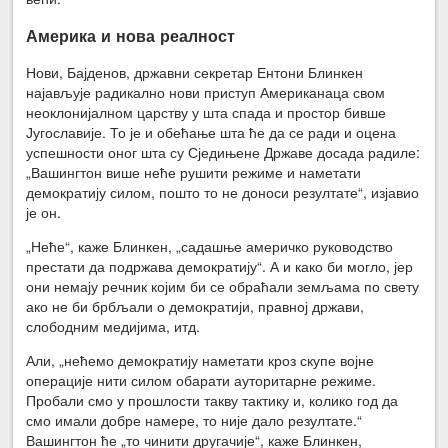
Америка и нова реалност
Нови, Бајденов, државни секретар Ентони Блинкен
најављује радикално нови приступ Американаца свом
неоклонијалном царству у шта спада и простор бивше
Југославије. То је и обећање шта ће да се ради и оцена
успешности оног шта су Сједињене Државе досада радиле:
„Вашингтон више неће рушити режиме и наметати
демократију силом, пошто то не доноси резултате“, изјавио
је он.
„Неће“, каже Блинкен, „садашње америчко руководство
престати да подржава демократију“. А и како би могло, јер
они немају речник којим би се обраћали земљама по свету
ако не би брбљали о демократији, правној држави,
слободним медијима, итд.
Али, „нећемо демократију наметати кроз скупе војне
операције нити силом обарати ауторитарне режиме.
Пробали смо у прошлости такву тактику и, колико год да
смо имали добре намере, то није дало резултате.“
Вашингтон ће „то чинити другачије“, каже Блинкен,