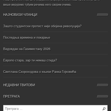
више верујемо туђим речима него својим очима.
НАЈНОВИЈИ ЧЛАНЦИ
Зашто студентски протест није обојена револуција?
Последња времена и покајање
Видовдан на Газиместану 2026
Европо стара, зар ти немаш стида?
Светлана Скороходова о књизи Ранка Гојковића
НЕДАВНИ ТВИТОВИ
ПРЕТРАГА