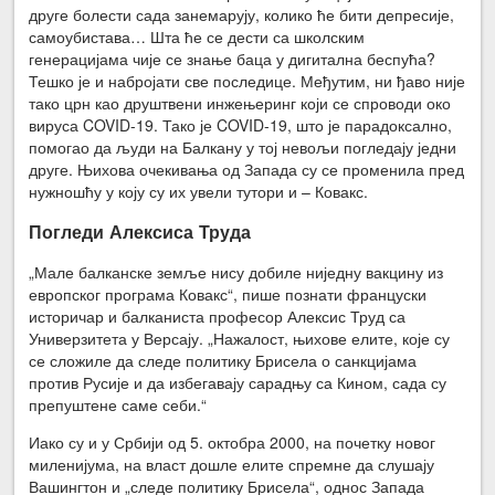
друге болести сада занемарују, колико ће бити депресије,
самоубистава… Шта ће се дести са школским
генерацијама чије се знање баца у дигитална беспућа?
Тешко је и набројати све последице. Међутим, ни ђаво није
тако црн као друштвени инжењеринг који се спроводи око
вируса COVID-19. Тако је COVID-19, што је парадоксално,
помогао да људи на Балкану у тој невољи погледају једни
друге. Њихова очекивања од Запада су се променила пред
нужношћу у коју су их увели тутори и – Ковакс.
Погледи Алексиса Труда
„Мале балканске земље нису добиле ниједну вакцину из
европског програма Ковакс“, пише познати француски
историчар и балканиста професор Алексис Труд са
Универзитета у Версају. „Нажалост, њихове елите, које су
се сложиле да следе политику Брисела о санкцијама
против Русије и да избегавају сарадњу са Кином, сада су
препуштене саме себи.“
Иако су и у Србији од 5. октобра 2000, на почетку новог
миленијума, на власт дошле елите спремне да слушају
Вашингтон и „следе политику Брисела“, однос Запада