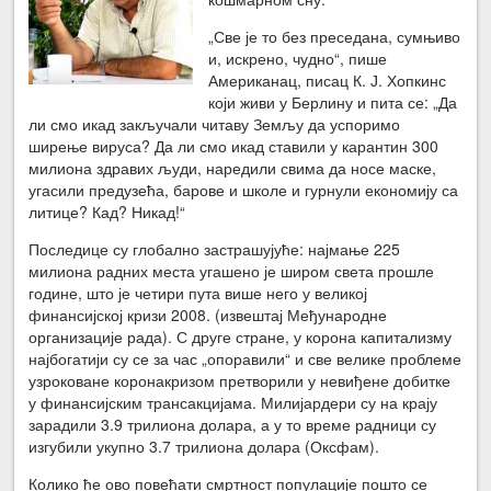
„Све је то без преседана, сумњиво
и, искрено, чудно“, пише
Американац, писац К. Ј. Хопкинс
који живи у Берлину и пита се: „Да
ли смо икад закључали читаву Земљу да успоримо
ширење вируса? Да ли смо икад ставили у карантин 300
милиона здравих људи, наредили свима да носе маске,
угасили предузећа, барове и школе и гурнули економију са
литице? Кад? Никад!“
Последице су глобално застрашујуће: најмање 225
милиона радних места угашено је широм света прошле
године, што је четири пута више него у великој
финансијској кризи 2008. (извештај Међународне
организације рада). С друге стране, у корона капитализму
најбогатији су се за час „опоравили“ и све велике проблеме
узроковане коронакризом претворили у невиђене добитке
у финансијским трансакцијама. Милијардери су на крају
зарадили 3.9 трилиона долара, а у то време радници су
изгубили укупно 3.7 трилиона долара (Оксфам).
Колико ће ово повећати смртност популације пошто се