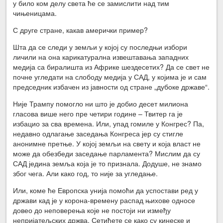
у било ком делу света ће се замислити над тим
чињеницама.
С друге стране, какав амерички пример?
Шта да се следи у земљи у којој су последњи избори
личили на она карикатурална извештавања западних
медија са биралишта из Африке шездесетих? Да се свет не
почне угледати на слободу медија у САД, у којима је и сам
председник избачен из јавности од стране „дубоке државе“.
Није Трампу помогло ни што је добио десет милиона
гласова више него пре четири године – Твитер га је
избацио за сва времена. Или, упад гомиле у Конгрес? Па,
недавно одлагање заседања Конгреса јер су стигле
анонимне претње. У којој земљи на свету и која власт не
може да обезбеди заседање парламента? Мислим да су
САД једина земља која је то признала. Додуше, не знамо
због чега. Али како год, то није за угледање.
Или, коме ће Европска унија помоћи да успостави ред у
држави кад је у корона-времену распад њихове односе
довео до неповерења које не постоји ни између
непријатељских држва. Сетићете се како су кинеске и