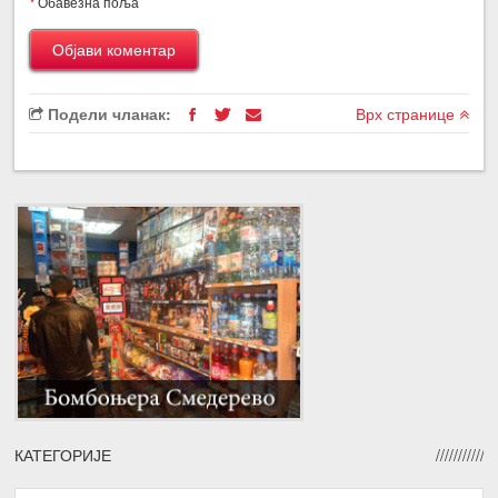
*
Обавезна поља
Подели чланак:
Врх странице
КАТЕГОРИЈЕ