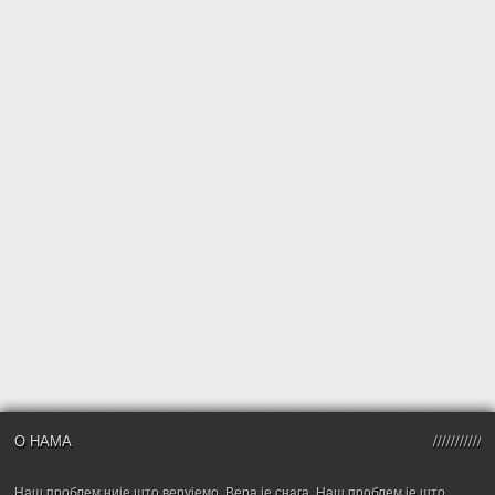
О НАМА
Наш проблем није што верујемо. Вера је снага. Наш проблем је што