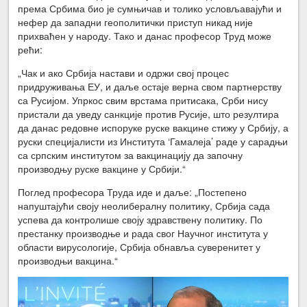
према Србима био је сумњичав и толико условљавајући и
нефер да западни геополитички приступ никад није
прихваћен у народу. Тако и данас професор Труд може
рећи:
„Чак и ако Србија настави и одржи свој процес
придруживања ЕУ, и даље остаје верна свом партнерству
са Русијом. Упркос свим врстама притисака, Срби нису
пристали да уведу санкције против Русије, што резултира
да данас редовне испоруке руске вакцине стижу у Србију, а
руски специјалисти из Института ‘Гамалеја’ раде у сарадњи
са српским институтом за вакцинацију да започну
производњу руске вакцине у Србији.“
Поглед професора Труда иде и даље: „Постепено
напуштајући своју неолибералну политику, Србија сада
успева да контролише своју здравствену политику. По
престанку производње и рада свог Научног института у
области вирусологије, Србија обнавља суверенитет у
производњи вакцина.“