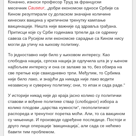
Коначно, износи професор Труд за француски
месечник
Causeur
, „добри економски односи Србије са
Кином резултирали су доласком значајне количине
кинеских вакцина у критичном тренутку кампање
вакцинације. Ништа није важније од здравља грађана.
Притисци које су Срби годинама трпели да се одрекну
савеза са Русијом или економске сарадње са Кином нису
могли да утичу на њихову политику.
То једноставно није било у њиховом интересу. Као
слободна нација, српска нација је одлучила шта је у њеном
најбољем интересу и она се залаже за то, без обзира на
све претње које свакодневно трпи. Међутим, то Србима
није било лако, и знајући да никада није лако водити
независну и суверену политику; они, то ипак и сада раде.“
У историји никад није до краја јасно колико су политички
ставови и вођене политике ствар (слободног) избора а
колико плодови „царства нужности“, геополитичког
распореда и тренутног поретка моћи. Али, то са вакцином
су чињенице. И производе одређене последице. Постоји и
друго лице операције ‘вакцинација’, али сада се нећемо
бавити тим проблемом.