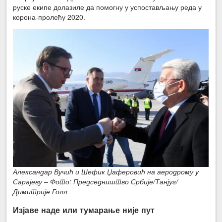
руске екипе долазиле да помогну у успостављању реда у
корона-пролећу 2020.
Александар Вучић и Шефик Џаферовић на аеродрому у
Сарајеву – Фото: Председништво Србије/Танјуг/
Димитрије Голл
Изјаве наде или тумарање није пут