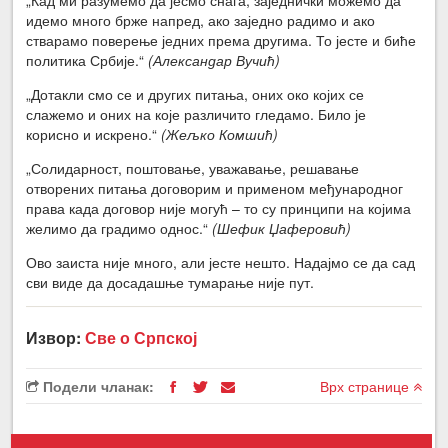
идемо много брже напред, ако заједно радимо и ако
стварамо поверење једних према другима. То јесте и биће
политика Србије.“
(Александар Вучић)
„Дотакли смо се и других питања, оних око којих се
слажемо и оних на које различито гледамо. Било је
корисно и искрено.“
(Жељко Комшић)
„Солидарност, поштовање, уважавање, решавање
отворених питања договорим и применом међународног
права када договор није могућ – то су принципи на којима
желимо да градимо однос.“
(Шефик Џаферовић)
Ово заиста није много, али јесте нешто. Надајмо се да сад
сви виде да досадашње тумарање није пут.
Извор:
Све о Српској
Подели чланак:
Врх странице