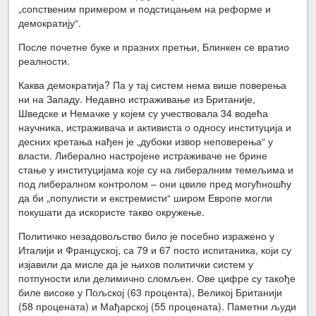
„сопственим примером и подстицањем на реформе и
демократију“.
После почетне буке и празних претњи, Блинкен се вратио
реалности.
Каква демократија? Па у тај систем нема више поверења
ни на Западу. Недавно истраживање из Британије,
Шведске и Немачке у којем су учествовала 34 водећа
научника, истраживача и активиста о односу институција и
десних кретања нађен је „дубоки извор неповерења“ у
власти. Либерално настројене истраживаче не брине
стање у институцијама које су на либералним темељима и
под либералном контролом – они цвиле пред могућношћу
да би „популисти и екстремисти“ широм Европе могли
покушати да искористе такво окружење.
Политичко незадовољство било је посебно изражено у
Италији и Француској, са 79 и 67 посто испитаника, који су
изјавили да мисле да је њихов политички систем у
потпуности или делимично сломљен. Ове цифре су такође
биле високе у Пољској (63 процента), Великој Британији
(58 процената) и Мађарској (55 процената). Паметни људи