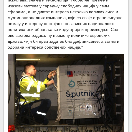
изазови захтевају сарадњу слободних нација у свим
сферама, а не диктат интереса неколико великих сила и
мултинационалних компанија, које са своје стране сигурно
немају у интересу постојање независних националних
политика или обнављање индустрије и производње. Све
ово захтева радикалну промену политике европских
држава, чији би први задатак био дефинисање, а затим и
одбрана интереса сопствених нација.“