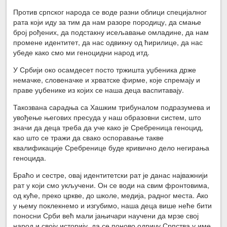
Против српског народа се воде разни облици специјалног
рата који иду за тим да нам разоре породицу, да смање
број рођених, да подстакну исељавање омладине, да нам
промене идентитет, да нас одвикну од ћирилице, да нас
убеде како смо ми геноцидни народ итд.
У Србији око осамдесет посто тржишта уџбеника држе
немачке, словеначке и хрватске фирме, које спремају и
праве уџбенике из којих се наша деца васпитавају.
Такозвана сарадња са Хашким трибуналом подразумева и
увођење његових пресуда у наш образовни систем, што
значи да деца треба да уче како је Сребреница геноцид,
као што се тражи да свако оспоравање такве
квалификације Сребренице буде кривично дело негирања
геноцида.
Браћо и сестре, овај идентитетски рат је данас најважнији
рат у који смо укључени. Он се води на свим фронтовима,
од куће, преко цркве, до школе, медија, радног места. Ако
у њему поклекнемо и изгубимо, наша деца више неће бити
поносни Срби већ мали јањичари научени да мрзе свој
народ и своју историју, да се поново одричу Српства у име