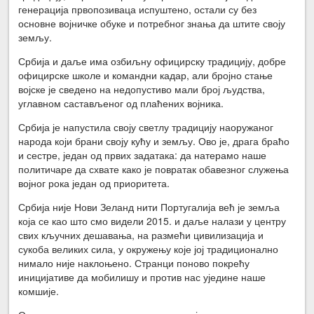
генерација првопозиваца испуштено, остали су без
основне војничке обуке и потребног знања да штите своју
земљу.
Србија и даље има озбиљну официрску традицију, добре
официрске школе и командни кадар, али бројно стање
војске је сведено на недопустиво мали број људства,
углавном састављеног од плаћених војника.
Србија је напустила своју светлу традицију наоружаног
народа који брани своју кућу и земљу. Ово је, драга браћо
и сестре, један од првих задатака: да натерамо наше
политичаре да схвате како је повратак обавезног служења
војног рока један од приоритета.
Србија није Нови Зеланд нити Португалија већ је земља
која се као што смо видели 2015. и даље налази у центру
свих кључних дешавања, на размећи цивилизација и
сукоба великих сила, у окружењу које јој традиционално
нимало није наклоњено. Странци поново покрећу
иницијативе да мобилишу и против нас уједине наше
комшије.