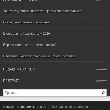
Зашто студентски протест није обојена револуција?
Последња времена и покајање
Видовдан на Газиместану 2026
Европо стара, зар ти немаш стида?
Светлана Скороходова о књизи Ранка Гојковића
НЕДАВНИ ТВИТОВИ
ПРЕТРАГА
Copyright ©
Цеопом Истина
2013-2026. Сва права задржана.