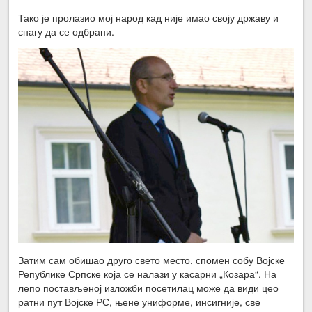
Тако је пролазио мој народ кад није имао своју државу и
снагу да се одбрани.
Затим сам обишао друго свето место, спомен собу Војске
Републике Српске која се налази у касарни „Козара“. На
лепо постављеној изложби посетилац може да види цео
ратни пут Војске РС, њене униформе, инсигније, све