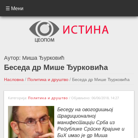
☰ Мени
Аутор:
Миша Ђурковић
Беседа др Мише Ђурковића
Насловна
/
Политика и друштво
/
Беседа др Мише Ђурковића
←Претходна вест
Следећа вест →
Категорија:
Политика и друштво
/
Објављено: 06/06/2018, 14:27
Беседу на овогодишњој
традиционалној
манифестацији Срба из
Републике Српске Крајине и
БиХ имао је др Миша