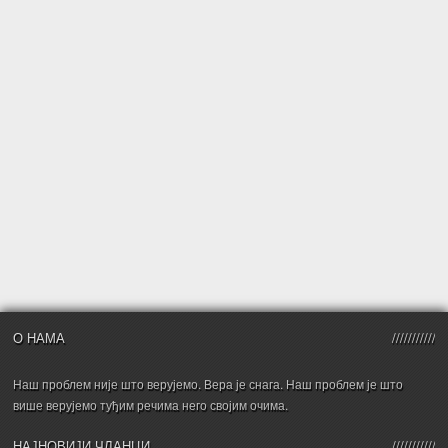
О НАМА
Наш проблем није што верујемо. Вера је снага. Наш проблем је што
више верујемо туђим речима него својим очима.
НАЈНОВИЈИ ЧЛАНЦИ