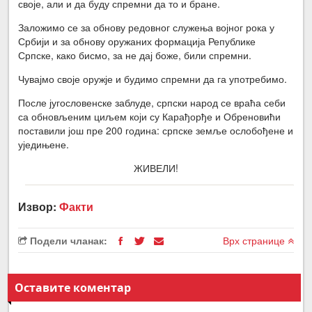
своје, али и да буду спремни да то и бране.
Заложимо се за обнову редовног служења војног рока у
Србији и за обнову оружаних формација Републике
Српске, како бисмо, за не дај боже, били спремни.
Чувајмо своје оружје и будимо спремни да га употребимо.
После југословенске заблуде, српски народ се враћа себи
са обновљеним циљем који су Карађорђе и Обреновићи
поставили још пре 200 година: српске земље ослобођене и
уједињене.
ЖИВЕЛИ!
Извор:
Факти
Подели чланак:
Врх странице
Оставите коментар