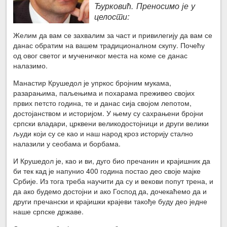
Ђурковић.
Преносимо је у
целости:
Желим да вам се захвалим за част и привилегију да вам се
данас обратим на вашем традиционалном скупу. Почећу
од овог светог и мученичког места на коме се данас
налазимо.
Манастир Крушедол је упркос бројним мукама,
разарањима, паљењима и похарама преживео својих
првих петсто година, те и данас сија својом лепотом,
достојанством и историјом. У њему су сахрањени бројни
српски владари, црквени великодостојници и други велики
људи који су се као и наш народ кроз историју стално
налазили у сеобама и борбама.
И Крушедол је, као и ви, дуго био пречанин и крајишник да
би тек кад је напунио 400 година постао део своје мајке
Србије. Из тога треба научити да су и векови попут трена, и
да ако будемо достојни и ако Господ да, дочекаћемо да и
други пречански и крајишки крајеви такође буду део једне
наше српске државе.