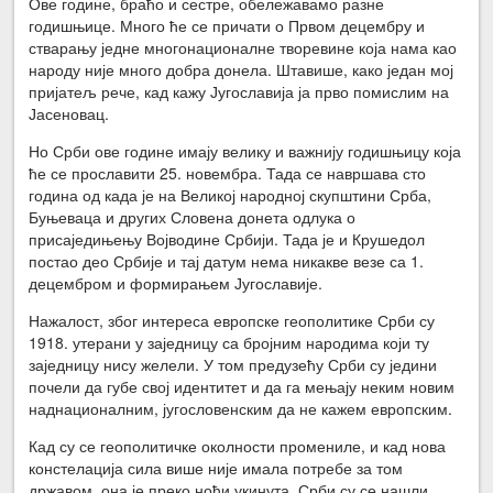
Ове године, браћо и сестре, обележавамо разне
годишњице. Много ће се причати о Првом децембру и
стварању једне многонационалне творевине која нама као
народу није много добра донела. Штавише, како један мој
пријатељ рече, кад кажу Југославија ја прво помислим на
Јасеновац.
Но Срби ове године имају велику и важнију годишњицу која
ће се прославити 25. новембра. Тада се навршава сто
година од када је на Великој народној скупштини Срба,
Буњеваца и других Словена донета одлука о
присаједињењу Војводине Србији. Тада је и Крушедол
постао део Србије и тај датум нема никакве везе са 1.
децембром и формирањем Југославије.
Нажалост, због интереса европске геополитике Срби су
1918. утерани у заједницу са бројним народима који ту
заједницу нису желели. У том предузећу Срби су једини
почели да губе свој идентитет и да га мењају неким новим
наднационалним, југословенским да не кажем европским.
Кад су се геополитичке околности промениле, и кад нова
констелација сила више није имала потребе за том
државом, она је преко ноћи укинута. Срби су се нашли