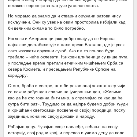
некаквог европејства као јуче југословенства.
Но морамо да знамо да и стварни оружани ратови нису
искључени. Они су увек на овим просторима избијали кад
би великим силама то било потребно.
Енглези и Американци јако добро знају да се Европа
најлакше дестабилизује и пали преко Балкана, где је увек
лако изазвати оружани сукоб. Ако им то поново буде
требало – неће оклевати. Њихови штићеници су више пута
у последње време претили етничким чишћењем Срба са
севера Космета, и пресецањем Републике Српске на
коридору.
Стога, браћо и сестре, што би рекао онај хохштаплер чији
се лажни рођендан славио на јучерашњи дан, «Живимо
као да ће сто година бити мир, а спремајмо се као да ће
сутра бити рат». Трудимо се да најпре будемо добри људи
и хришћани светосавци посвећени својој породици, послу,
заједници, коначно својој држави и народу.
Рађајмо децу. Чувајмо своје наслеђе, сећање на своју
историју, свој родни крај, и порекло и учимо децу да воле