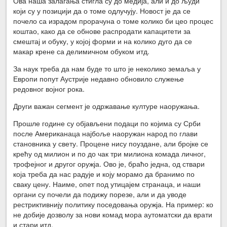
Ова наша залагања стигла су до медија, али и до људи
који су у позицији да о томе одлучују. Новост је да се
почело са израдом прорачуна о томе колико би цео процес
коштао, како да се обнове распродати капацитети за
смештај и обуку, у којој форми и на колико дуго да се
макар крене са делимичном обуком итд.
За наук треба да нам буде то што је неколико земаља у
Европи попут Аустрије недавно обновило служење
редовног војног рока.
Други важан сегмент је одржавање културе наоружања.
Прошле године су објављени подаци по којима су Срби
после Американаца најбоље наоружан народ по глави
становника у свету. Процене нису поуздане, али бројке се
крећу од милион и по до чак три милиона комада личног,
трофејног и другог оружја. Ово је, браћо једна, од ствари
која треба да нас радује и коју морамо да бранимо по
сваку цену. Наиме, опет под утицајем странаца, и наши
органи су почели да подижу порезе, али и да уводе
рестриктивнију политику поседовања оружја. На пример: ко
не добије дозволу за нови комад мора аутоматски да врати
и стари итд.