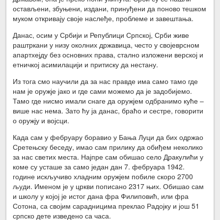
остављени, збуњени, издани, принуђени да поново тешком
муком откривају своје наслеђе, проблеме и завештања.
Данас, осим у Србији и Републици Српској, Срби живе
раштркани у низу околних државица, често у својеврсном
апартхејду без основних права, стално изложени верској и
етничкој асимилацији и притиску да нестану.
Из тога смо научили да за нас правде има само тамо где
нам је оружје јако и где сами можемо да је задобијемо.
Тамо где нисмо имали снаге да оружјем одбранимо куће –
више нас нема. Зато ћу ја данас, браћо и сестре, говорити
о оружју и војсци.
Када сам у фебруару боравио у Бања Луци да бих одржао
Сретењску беседу, имао сам прилику да обиђем неколико
за нас светих места. Најпре сам обишао село Дракулићи у
коме су усташе за само један дан 7. фебруара 1942.
године искључиво хладним оружјем побиле скоро 2700
људи. Именом је у цркви пописано 2317 њих. Обишао сам
и школу у којој је истог дана фра Филиповић, или фра
Сотона, са својим сарадницима преклао Радојку и још 51
српско дете изведено са часа.