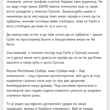
генерале, ратне трофеје и ратне барјаке свих јединица. Но
на зиду стоји преко 22000 имена погинулих који су своје
кости уградили у темеље Српске. Захваљујући њима и
чињеници да је мој народ тамо имао оружја и снаге да се
одбрани, њихови потомци живе слободно, зову се Срби и
могу слободно да кажу ко су и шта су.
Да народ није устао и да није успео да се одбрани – данас
Срба на просторима Босне и Херцеговине више не би
било.
Још важније, у личном поседу код Срба у Српској налази
се и даље више него довољно оружја да се за не дај Боже
заштити и своја кућа и цела Српска.
Војска Републике Србије, иако Србија није – бар
номинално – под страним протекторатом, већ дуго је под
надзором страних сила које су пре две деценије
бомбардовале нашу државу. Под њиховим притиском и
наговором пре седам година нажалост укинуто је редовно
служење војног рока.
То је један од најјачих дугорочних удара на нашу
традицију, морал и борбену спремност. Већ је седам