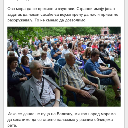
Ово мора да се прекине и заустави. Странци имају јасан
задатак да након сакаћења војске крену да нас и приватно
разоружавају. То не смемо да дозволимо.
Иако се данас не пуца на Балкану, ми као народ морамо
да схватимо да се стално налазимо у разним облицима
рата.