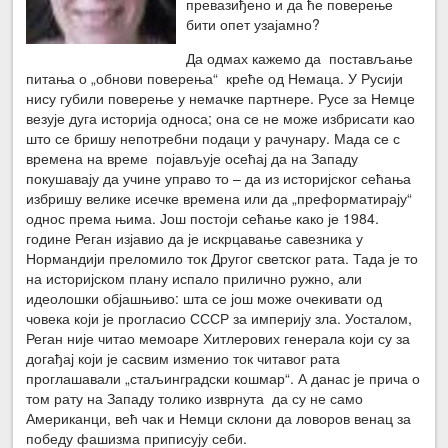
превазиђено и да ће поверење
бити опет узајамно?
Да одмах кажемо да постављање
питања о „обнови поверења“ креће од Немаца. У Русији
нису губили поверење у немачке партнере. Русе за Немце
везује дуга историја односа; она се не може избрисати као
што се бришу непотребни подаци у рачунару. Мада се с
времена на време појављује осећај да на Западу
покушавају да учине управо то – да из историјског сећања
избришу велике исечке времена или да „преформатирају“
однос према њима. Још постоји сећање како је 1984.
године Реган изјавио да је искрцавање савезника у
Нормандији преломило ток Другог светског рата. Тада је то
на историјском плану испало прилично ружно, али
идеолошки објашњиво: шта се још може очекивати од
човека који је прогласио СССР за империју зла. Уосталом,
Реган није читао мемоаре Хитлерових генерала који су за
догађај који је сасвим изменио ток читавог рата
проглашавали „стаљинградски кошмар“. А данас је прича о
том рату на Западу толико изврнута да су не само
Американци, већ чак и Немци склони да ловоров венац за
победу фашизма приписују себи.