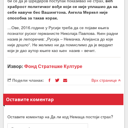
би се да је Шредеров поступак показивао не страх,
већ
храброст политичког вође који се није уплашио да на
себе навуче бес Вашингтона. Ангела Меркел није
способна за такав корак.
…Ове, 2016.године у Русији треба да се појави књига
познатог руског германисте Николаја Павлова. Њен радни
назив је лепоречив: „Русија – Немачка. Алијанса до које
није дошло“. Не желимо ни да помислимо да је вердикт
који је дао аутор књиге као њен назив – вечит.
Извор:
Фонд Стратешке Културе
Подели чланак:
Врх странице
Оставите коментар
Оставите коментар на Да ли код Немаца постоји страх?