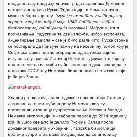
представљају плод заједничког рада сарадника Државног
историјског архива Руске Федерације и Немачко-руског
музеја у Карлсхорстеу
(музеј је смештен у историјској
згради у којој је ноћу 9.маја 1945. потписан акт о
безпоговорној капитулацији Немачке)
. Међутим, стил
приказивања, садржина те две изложбе, избор експоната,
акцентирање смисла – све је било различито. Руска страна
се постарала да привуче пажњу на несебичну помоћ коју је
Совјетски Савез, дотле искрварио од најтежих војних
искушења, указивао Источној Немачкој. Документи који су
постављени на изложби су безпоговорно доказивали да је
политика СССР-а у Немачкој била реакција на изазов који
је бацио Запад.
Хладни рат који су западне државе повеле није Стаљину
дозволио да онемогући поделу Немачке, коју су
претворили у границу супротстављања Истока и Запада.
Немачка експозиција је изабрала период до 2014.године у
који је ушло све што је делило Русију и Запад после
државног преврата у Украјини. „Изложба би могла да
постане супротстављање покушајима да се игноришу