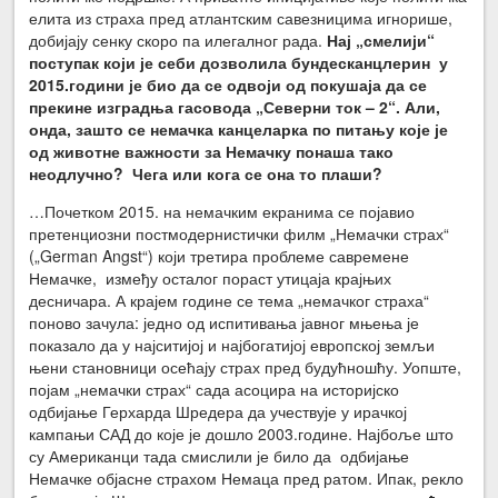
елита из страха пред атлантским савезницима игнорише,
добијају сенку скоро па илегалног рада.
Нај „смелији“
поступак који је себи дозволила бундесканцлерин у
2015.години је био да се одвоји од покушаја да се
прекине изградња гасовода „Северни ток – 2“. Али,
онда, зашто се немачка канцеларка по питању које је
од животне важности за Немачку понаша тако
неодлучно? Чега или кога се она то плаши?
…Почетком 2015. на немачким екранима се појавио
претенциозни постмодернистички филм „Немачки страх“
(„German Angst“) који третира проблеме савремене
Немачке, између осталог пораст утицаја крајњих
десничара. А крајем године се тема „немачког страха“
поново зачула: једно од испитивања јавног мњења је
показало да у најситијој и најбогатијој европској земљи
њени становници осећају страх пред будућношћу. Уопште,
појам „немачки страх“ сада асоцира на историјско
одбијање Герхарда Шредера да учествује у ирачкој
кампањи САД до које је дошло 2003.године. Најбоље што
су Американци тада смислили је било да одбијање
Немачке објасне страхом Немаца пред ратом. Ипак, рекло