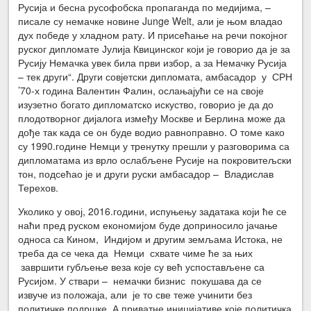
Русија и бесна русофобска пропаганда по медијима, –
писале су немачке новине Junge Welt, али је њом владао
дух победе у хладном рату. И присећање на речи покојног
руског дипломате Јулија Квицинског који је говорио да је за
Русију Немачка увек била први избор, а за Немачку Русија
– тек други“. Други совјетски дипломата, амбасадор у СРН
’70-х година Валентин Фалин, ослањајући се на своје
изузетно богато дипломатско искуство, говорио је да до
плодотворног дијалога између Москве и Берлина може да
дође так када се он буде водио равноправно. О томе како
су 1990.године Немци у тренутку прешли у разговорима са
дипломатама из врло ослабљене Русије на покровитељски
тон, подсећао је и други руски амбасадор – Владислав
Терехов.
Уколико у овој, 2016.години, испуњењу задатака који ће се
наћи пред руском економијом буде доприносило јачање
односа са Кином, Индијом и другим земљама Истока, не
треба да се чека да Немци схвате чиме ће за њих
завршити губљење веза које су већ успостављене са
Русијом. У ствари – немачки бизнис покушава да се
извуче из положаја, али је то све теже учинити без
политичке подршке. А приватне иницијативе које политичка