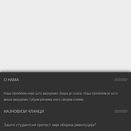
О НАМА
Наш проблем није што верујемо. Вера је снага. Наш проблем је што
више верујемо туђим речима него својим очима.
НАЈНОВИЈИ ЧЛАНЦИ
Зашто студентски протест није обојена револуција?