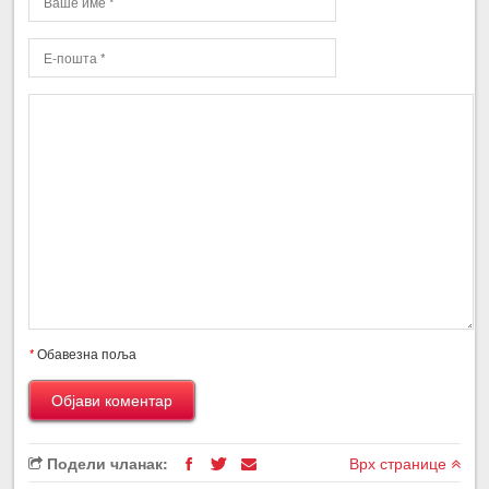
*
Обавезна поља
Подели чланак:
Врх странице