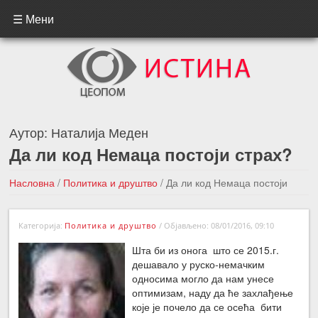
☰ Мени
Аутор:
Наталија Меден
Да ли код Немаца постоји страх?
Насловна
/
Политика и друштво
/
Да ли код Немаца постоји
страх?
Категорија:
Политика и друштво
/
Објављено: 08/01/2016, 09:10
←Претходна вест
Следећа вест →
Шта би из онога што се 2015.г.
дешавало у руско-немачким
односима могло да нам унесе
оптимизам, наду да ће захлађење
које је почело да се осећа бити