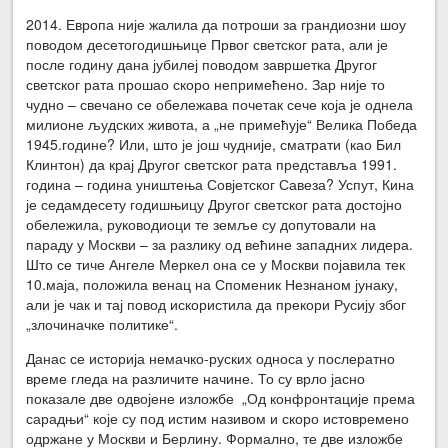
2014. Европа није жалила да потроши за грандиозни шоу
поводом десетогодишњице Првог светског рата, али је
после годину дана јубилеј поводом завршетка Другог
светског рата прошао скоро непримећено. Зар није то
чудно – свечано се обележава почетак сече која је однела
милионе људских живота, а „не примећује“ Велика Победа
1945.године? Или, што је још чудније, сматрати (као Бил
Клинтон) да крај Другог светског рата представља 1991.
година – година уништења Совјетског Савеза? Успут, Кина
је седамдесету годишњицу Другог светског рата достојно
обележила, руководиоци те земље су допутовали на
параду у Москви – за разлику од већине западних лидера.
Што се тиче Ангеле Меркел она се у Москви појавила тек
10.маја, положила венац на Споменик Незнаном јунаку,
али је чак и тај повод искористила да прекори Русију због
„злочиначке политике“.
Данас се историја немачко-руских односа у послератно
време гледа на различите начине. То су врло јасно
показале две одвојене изложбе „Од конфронтације према
сарадњи“ које су под истим називом и скоро истовремено
одржане у Москви и Берлину. Формално, те две изложбе