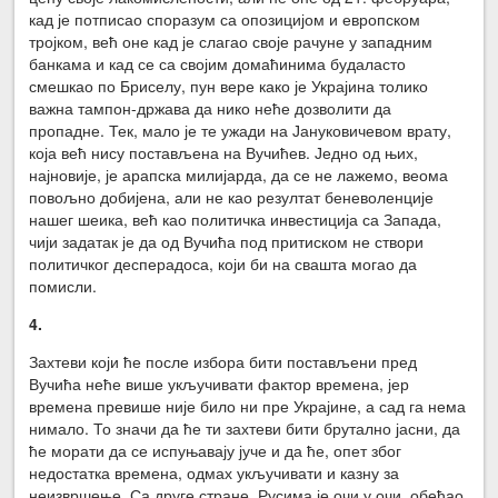
кад је потписао споразум са опозицијом и европском
тројком, већ оне кад је слагао своје рачуне у западним
банкама и кад се са својим домаћинима будаласто
смешкао по Бриселу, пун вере како је Украјина толико
важна тампон-држава да нико неће дозволити да
пропадне. Тек, мало је те ужади на Јануковичевом врату,
која већ нису постављена на Вучићев. Једно од њих,
најновије, је арапска милијарда, да се не лажемо, веома
повољно добијена, али не као резултат беневоленције
нашег шеика, већ као политичка инвестиција са Запада,
чији задатак је да од Вучића под притиском не створи
политичког десперадоса, који би на свашта могао да
помисли.
4.
Захтеви који ће после избора бити постављени пред
Вучића неће више укључивати фактор времена, јер
времена превише није било ни пре Украјине, а сад га нема
нимало. То значи да ће ти захтеви бити брутално јасни, да
ће морати да се испуњавају јуче и да ће, опет због
недостатка времена, одмах укључивати и казну за
неизвршење. Са друге стране, Русима је очи у очи, обећао