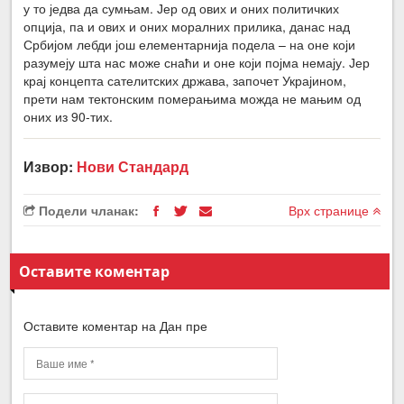
у то једва да сумњам. Јер од ових и оних политичких
опција, па и ових и оних моралних прилика, данас над
Србијом лебди још елементарнија подела – на оне који
разумеју шта нас може снаћи и оне који појма немају. Јер
крај концепта сателитских држава, започет Украјином,
прети нам тектонским померањима можда не мањим од
оних из 90-тих.
Извор:
Нови Стандард
Подели чланак:
Врх странице
Оставите коментар
Оставите коментар на Дан пре