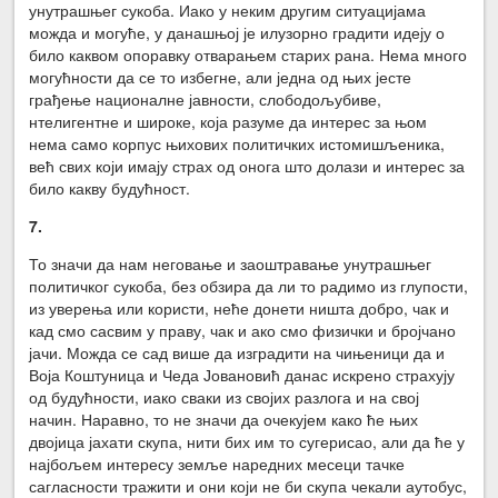
унутрашњег сукоба. Иако у неким другим ситуацијама
можда и могуће, у данашњој је илузорно градити идеју о
било каквом опоравку отварањем старих рана. Нема много
могућности да се то избегне, али једна од њих јесте
грађење националне јавности, слободољубиве,
нтелигентне и широке, која разуме да интерес за њом
нема само корпус њихових политичких истомишљеника,
већ свих који имају страх од онога што долази и интерес за
било какву будућност.
7.
То значи да нам неговање и заоштравање унутрашњег
политичког сукоба, без обзира да ли то радимо из глупости,
из уверења или користи, неће донети ништа добро, чак и
кад смо сасвим у праву, чак и ако смо физички и бројчано
јачи. Можда се сад више да изградити на чињеници да и
Воја Коштуница и Чеда Јовановић данас искрено страхују
од будућности, иако сваки из својих разлога и на свој
начин. Наравно, то не значи да очекујем како ће њих
двојица јахати скупа, нити бих им то сугерисао, али да ће у
најбољем интересу земље наредних месеци тачке
сагласности тражити и они који не би скупа чекали аутобус,