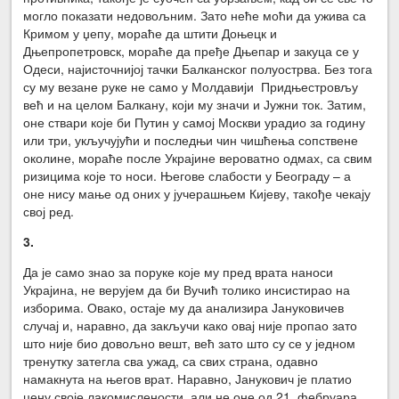
могло показати недовољним. Зато неће моћи да ужива са
Кримом у џепу, мораће да штити Доњецк и
Дњепропетровск, мораће да пређе Дњепар и закуца се у
Одеси, најисточнијој тачки Балканског полуострва. Без тога
су му везане руке не само у Молдавији Придњестровљу
већ и на целом Балкану, који му значи и Јужни ток. Затим,
оне ствари које би Путин у самој Москви урадио за годину
или три, укључујући и последњи чин чишћења сопствене
околине, мораће после Украјине вероватно одмах, са свим
ризицима које то носи. Његове слабости у Београду – а
оне нису мање од оних у јучерашњем Кијеву, такође чекају
свој ред.
3.
Да је само знао за поруке које му пред врата наноси
Украјина, не верујем да би Вучић толико инсистирао на
изборима. Овако, остаје му да анализира Јануковичев
случај и, наравно, да закључи како овај није пропао зато
што није био довољно вешт, већ зато што су се у једном
тренутку затегла сва ужад, са свих страна, одавно
намакнута на његов врат. Наравно, Јанукович је платио
цену своје лакомислености, али не оне од 21. фебруара,