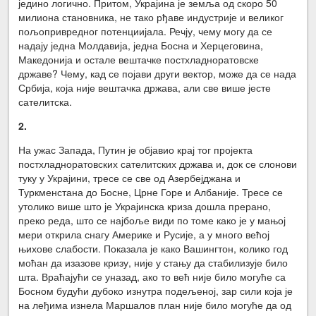
једино логично. Притом, Украјина је земља од скоро 50
милиона становника, не тако рђаве индустрије и великог
пољопривредног потенциијала. Речју, чему могу да се
надају једна Молдавија, једна Босна и Херцеговина,
Македонија и остале вештачке постхладноратовске
државе? Чему, кад се појави други вектор, може да се нада
Србија, која није вештачка држава, али све више јесте
сателитска.
2.
На ужас Запада, Путин је објавио крај тог пројекта
постхладноратовских сателитских држава и, док се слонови
туку у Украјини, тресе се све од Азербејджана и
Туркменстана до Босне, Црне Горе и Албаније. Тресе се
утолико више што је Украјинска криза дошла прерано,
преко реда, што се најбоље види по томе како је у мањој
мери открила снагу Америке и Русије, а у много већој
њихове слабости. Показала је како Вашингтон, колико год
моћан да изазове кризу, није у стању да стабилизује било
шта. Враћајући се уназад, ако то већ није било могуће са
Босном будући дубоко изнутра подељеној, зар сили која је
на леђима изнела Маршалов план није било могуће да од