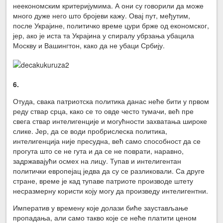
неекономским критеријумима. А они су говорили да може
много дуже него што бројеви кажу. Овај пут, међутим,
после Украјине, политичко време цури брже од економског,
јер, ако је иста та Украјина у спиралу убрзања убацила
Москву и Вашингтон, како да не убаци Србију.
6.
Отуда, свака патриотска политика данас неће бити у првом
реду ствар срца, како се то овде често тумачи, већ пре
свега ствар интелигенције и могућности захватања широке
слике. Јер, да се води пробрислеска политика,
интелигенција није пресудна, већ само способност да се
прогута што се не гута и да се не поврати, наравно,
задржавајући осмех на лицу. Тупав и интелигентан
политички европејац једва да су се разликовали. Са друге
стране, време је кад тупаве патриоте производе штету
несразмерну користи коју могу да произведу интелигентни.
Императив у времену које долази биће заустављање
пропадања, али само такво које се неће платити ценом