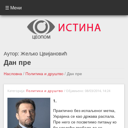
☰ Мени
Аутор:
Жељко Цвијановић
Дан пре
Насловна
/
Политика и друштво
/
Дан пре
←Претходна вест
Следећа вест →
Категорија:
Политика и друштво
/
Објављено: 08/03/2014, 14:24
1.
Практично без испаљеног метка,
Украјина се као држава распала.
Пре него се посветимо питању ко
би следећи требало да се