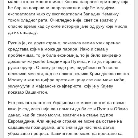
малог готово моноетничког Косова направи територију која
ће бар на површини напредовати и коју ће медијски
експоатисати како су експлоатисали Западну Немачку
током хладног рата. Очигледно није, свет се вратио у
опасно време кад су силе историје јаче од руку које мисле
да их стварају.
Русија је, са друге стране, показала веома узак аренал
средстава којима може да парира. Иако и сама у
проблемима, то је била економија, то је било ванредно
државничко умеће Владимира Путина, и то је, наравно,
руско оружје. О чему је овде реч, видећемо већ после
неколико месеци, кад се покаже колико Крим дневно кошта
Москву и кад та цифра претекне цену све оне меке моћи,
укључујући и мајданске снајперисте, коју је у Кијеву
показао Вашингтон.
Ето разлога зашто са Украјином не може остати на овоме
како је сад иако није ван памети да би се и Путин и Обама
данас, кад би само могли, вратили на стање од пре
Евромајдана. Али ниједна страна не може да остане на
садашњим позицијама, што значи да нас чека даље
убрзавање процеса. Вашингтон не може да престане са