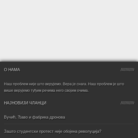
О НАМА
Наш проблем није што верујемо. Вера је снага. Наш проблем је што
више верујемо туђим речима него својим очима.
НАЈНОВИЈИ ЧЛАНЦИ
Вучић, Ђаво и фабрика дронова
Зашто студентски протест није обојена револуција?