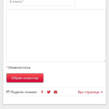
*
Обавезна поља
Подели чланак:
Врх странице