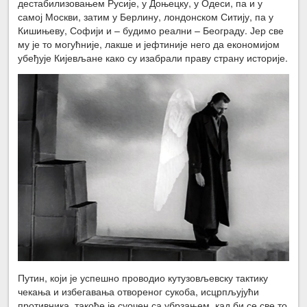
дестабилизовањем Русије, у Доњецку, у Одеси, па и у
самој Москви, затим у Берлину, лондонском Ситију, па у
Кишињеву, Софији и – будимо реални – Београду. Јер све
му је то могућније, лакше и јефтиније него да економијом
убеђује Кијевљане како су изабрали праву страну историје.
Путин, који је успешно проводио кутузовљевску тактику
чекања и избегавања отвореног сукоба, исцрпљујући
противника, такође је суочен са убрзањем, кад би се све то