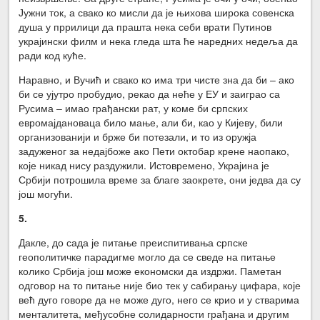
Јужни ток, а свако ко мисли да је њихова широка совенска
душа у пррилици да прашта нека себи врати Путинов
украјински филм и нека гледа шта ће наредних недеља да
ради код куће.
Наравно, и Вучић и свако ко има три чисте зна да би – ако
би се ујутро пробудио, рекао да неће у ЕУ и заиграо са
Русима – имао грађански рат, у коме би српских
евромајдановаца било мање, али би, као у Кијеву, били
организованији и брже би потезали, и то из оружја
задуженог за недајбоже ако Пети октобар крене наопако,
које никад нису раздужили. Истовремено, Украјина је
Србији потрошила време за благе заокрете, они једва да су
још могући.
5.
Дакле, до сада је питање преиспитивања српске
геополитичке парадигме могло да се сведе на питање
колико Србија још може економски да издржи. Паметан
одговор на то питање није био тек у сабирању цифара, које
већ дуго говоре да не може дуго, него се крио и у стварима
менталитета, међусобне солидарности грађана и другим