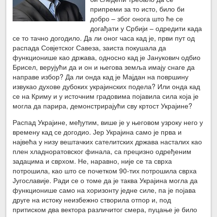
припреми за то исто, било би
добро – због онога што ће се
догађати у Србији – одредити када
се то тачно догодило. Да ли оног часа кад је, први пут од
распада Совјетског Савеза, заиста покушала да
функционише као држава, односно кад је Јанукович одбио
Брисел, верујући да и он и његова земља имају снаге да
направе избор? Да ли онда кад је Мајдан на површину
извукао духове дубоких украјинских подела? Или онда кад
се на Криму и у источним градовима појавила сила која је
могла да парира, демонстрирајући сву кртост Украјине?
Распад Украјине, међутим, више је у његовом узроку него у
времену кад се догодио. Јер Украјина само је прва и
највећа у низу вештачких сателитских држава насталих као
плен хладноратовског финала, са прецизно одређеним
задацима и сврхом. Не, наравно, није се та сврха
потрошила, као што се почетком 90-тих потрошила сврха
Југославије. Ради се о томе да је таква Украјина могла да
функционише само на хоризонту једне силе, па је појава
друге на истоку неизбежно створила отпор и, под
притиском два вектора различитог смера, пуцање је било