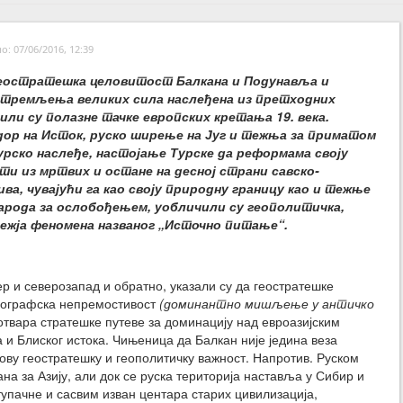
: 07/06/2016, 12:39
еостратешка целовитост Балкана и Подунавља и
тремљења великих сила наслеђена из претходних
или су полазне тачке европских кретања 19. века.
дор на Исток, руско ширење на Југ и тежња за приматом
урско наслеђе, настојање Турске да реформама своју
ти из мртвих и остане на десној страни савско-
ива, чувајући га као своју природну границу као и тежње
арода за ослобођењем, уобличили су геополитичка,
ежја феномена названог „Источно питање“.
ер и северозапад и обратно, указали су да геостратешке
географска непремостивост
(доминантно мишљење у античко
отвара стратешке путеве за доминацију над евроазијским
 Блиског истока. Чињеница да Балкан није једина веза
ову геостратешку и геополитичку важност. Напротив. Руском
а за Азију, али док се руска територија наставља у Сибир и
упачне и сасвим изван центара старих цивилизација,