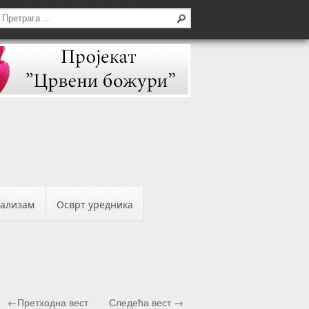
бализам
Осврт уредника
←Претходна вест
Следећа вест →