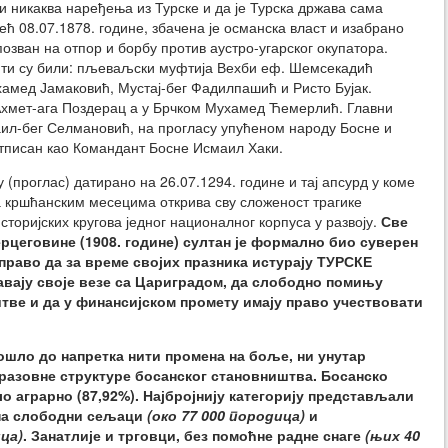
 никаква наређења из Турске и да је Турска држава сама
ећ 08.07.1878. године, збачена је османска власт и изабрано
позван на отпор и борбу против аустро-угарског окупатора.
нти су били: пљеваљски муфтија Вехби еф. Шемсекадић
хамед Јамаковић, Мустај-бег Фадилпашић и Ристо Бујак.
 Ахмет-ага Поздерац а у Брчком Мухамед Ћемерлић. Главни
маил-бег Селмановић, на прогласу упућеном народу Босне и
отписан као Командант Босне Исмаил Хаки.
 (проглас) датирано на 26.07.1294. године и тај апсурд у коме
 кршћанским месецима открива сву сложеност трагике
сторијских кругова једног националног корпуса у развоју.
Све
рцеговине (1908. године) султан је формално био суверен
раво да за време својих празника истурају ТУРСКЕ
авају своје везе са Цариградом, да слободно помињу
ве и да у финансијском промету имају право учествовати
ошло до напретка нити промена на боље, ни унутар
бразовне структуре босанског становништва. Босанско
о аграрно (87,92%). Најбројнију категорију представљали
 па слободни сељаци
(око 77 000 породица)
и
ица)
. Занатлије и трговци, без помоћне радне снаге
(њих 40