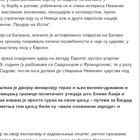
 ту борбу и ратове, уобличила се и слика интереса Немачке
а, масовним злочинима, геноцидом и холокаустом, преко
ј стратегији коју су и Немци али и друге европске нације
еном „Продор на Исток“.
је са Балкана, значило је истовремено повратак на Балкан
јску хронику покривала патина посвећености и чији су цареви, у
настичку лозу у Европи.
 краха освајачких идеја на западу Европе: аустро-угарски
9. године
(у ратовима са Сардинијом и Француском)
, те у рату
 Садове, после кога долази до стварања Немачког царства под
Балкан је двојну монархију терао и њен велико-државни и
помицању границе политичког утицаја што ближе Азији и
ак извана је просто гурао ка свом циљу – путеви за Багдад
 сметња том циљу били су «мали словенски народи» и
р за своју експанзију и задовољење општег, ратног програма
зумевао формирање царинске уније са Аустро-Угарском