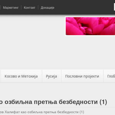
Маркетинг
Контакт
Донације
Косово и Метохија
Русија
Пословни пројекти
Гло
о озбиљна претња безбедности (1)
ов Халифат као озбиљна претња безбедности (1)