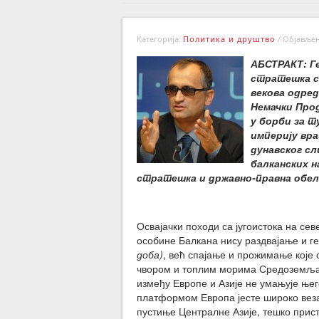
Категорија:
Политика и друштво
/
Објављено
АБСТРАКТ: Г
стратешка с
векова одред
Немачки Про
у борби за т
империју вра
дунавског сл
балканских н
стратешка и државно-правна обел
Освајачки походи са југоистока на сев
особине Балкана нису раздвајање и 
доба)
, већ спајање и прожимање које 
чвором и топлим морима Средоземља и
између Европе и Азије не умањује њег
платформом Европа јесте широко везан
пустиње Централне Азије, тешко прист