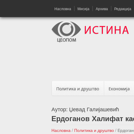
Насловна
Мисија
Архива
Редакција
Политика и друштво
Економија
Аутор:
Џевад Галијашевић
Ердоганов Халифат ка
Насловна
/
Политика и друштво
/
Ердоган