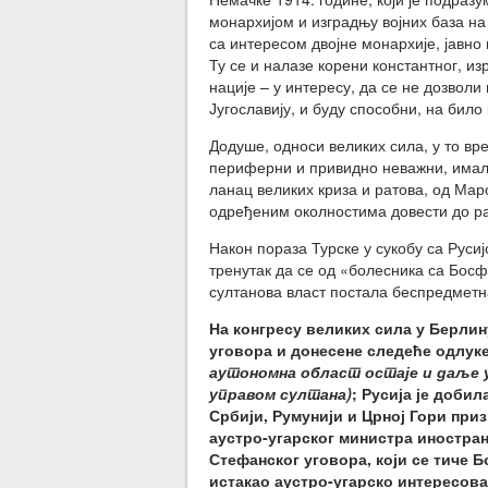
монархијом и изградњу војних база на 
са интересом двојне монархије, јавно 
Ту се и налазе корени константног, и
нације – у интересу, да се не дозвол
Југославију, и буду способни, на било 
Додуше, односи великих сила, у то вре
периферни и привидно неважни, имали
ланац великих криза и ратова, од Маро
одређеним околностима довести до ра
Након пораза Турске у сукобу са Руси
тренутак да се од «болесника са Босфо
султанова власт постала беспредметна
На конгресу великих сила у Берлину
уговора и донесене следеће одлуке
аутономна област остаје и даље у
управом султана)
; Русија је добил
Србији, Румунији и Црној Гори приз
аустро-угарског министра инострани
Стефанског уговора, који се тиче 
истакао аустро-угарско интересова