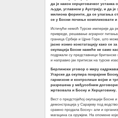
да је након херцеговачког устанка о
људи, углавном у Аустрију, и да ј
милиона форинти, да се улагања ст
се у Босни почиње компликовати и
Истичући немоћ Турске империје да р
привреде, решавање аграрног питања
граница Србије и Црне Горе, што мож
јасно изнио констатацију како се з
окупација Босне намеће не само ка
подржали су представници британске 
и направио јак притисак на турске иза
Берлински уговор о миру садржавао
Угарске да окупира покрајине Босн
гарнизоне и контролише војне и тр
разрешена у међусобним договорима
жртвовала и Босну и Херцеговину.
Вест о предстојећој окупацији Босне и
демонстрација у Сарајеву под водством
срамно продала Босну» али и организ
магацина са оружјем. На опомене које