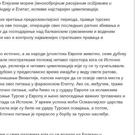
но Егејским морем
(многобројним расејаним острвима и
ндију и Египат, колевке најстаријих цивилизација.
них кретања предосманлијског периода, правци турских
 на ове походе, операције свих последњих ратних збивања и
ре да господарење над балканским сувоземним и воденим
и као и контролу најважнијих стратешких праваца и
ло источно, а за народе југоистока Европе животно, сеже дубоку
али геостратешки положај читавог простора кога се Источно
а, религија и читавих цивилизација које су се ту сучељавале.
убоко у предисламско време имајући у виду свете ратове,
нашање Византије, папске напоре да се освоје света места у
на овог питања у фараонском Египту. Ако се, међутим, тражи
точно питање, наћи ћемо га у судару Европе са исламским
ирање Турске у Европу и њено запоседање важних трговачких и
Запада са Истоком. У време успона моћи Османлијског царства
сила које су биле на удару Турских освајања, а потом,
точно питање је прерасло у борбу за турско наслеђе.
ике у свим ратовима који су се водили на Балкану у