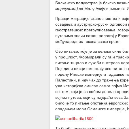
Балканско полуострво је блиско веза
мореузима)
за Малу Азију и њоме за И
Правци миграције становништва и вој
освајања и аустријско-руски одговори
геостратешких прегруписавања, гово
путевима значи важан положај у Европ
међународних токова сваке врсте.
Ово питање, које је за велике силе би
у прошлост. Формирали су га и трасир
питање тицало и сукоби интереса народ
Поједини писци смештају ово питање д
поделу Римске империје и тадашње по
Палестини, и иду чак до тражења коре
ужи историјски смисао самог појма Ис
светом, који је са собом донело прод
војних путева, који су најкраћа веза 
било је то питање опстанка европских 
опадањем моћи Османске империје, Ис
Та борба показала је своје лице и обл