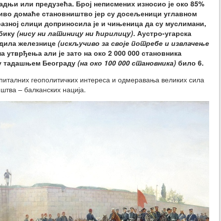
адњи или предузећа. Број неписмених износио је око 85%
чиво домаће становништво јер су досељеници углавном
азној слици доприносила је и чињеница да су муслимани,
абику
(нису ни латиницу ни ћирилицу)
. Аустро-угарска
радила железнице
(искључиво за своје потребе и извлачење
а утврђења али је зато на око 2 000 000 становника
е у тадашњем Београду
(на око 100 000 становника)
било 6.
талних геополитичких интереса и одмеравања великих сила
штва – балканских нација.