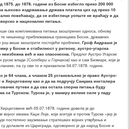
д 1875. до 1878. године из Босне избегло преко 200 000
е за њихово издржавање држава платила цех од преко 10
ално повећавају, да се избеглице уопште не враћају и да
 верско и национално питање.
еши сва компликована питања заоштрених односа, обнову
 те чињеницу приближавања границама Босне, државних
е још више заоштрити постојеће проблеме,
Гроф Андраши је
а мир у Босни и стабилност у региону, аустро-угарска
о неизбежна већ и као спасоносна.
Предлог Аустро-Угарске
и руске владе
(Солзбери и Горчаков)
као и сам Бизмарк, који је
сланике, па су ови то и прихватили 04.07.1878. године.
 је 64 члана, а чланом 25 установљено је право Аустро-
у и Херцеговину као и да на подручју Санџака инсталира
говачке путеве а да сва остала спорна питања буду
 са Турском. Турска је, у маниру велике силе у паду
 Херцеговине већ 05.07.1878. године довела је до
 војног имама Хаџи Лоје, који агитује и против Турске «јер је
ује постепено заузимање стратешких војних утврђења и
 су долазиле из Цариграда, одговорено је да народ Босне и