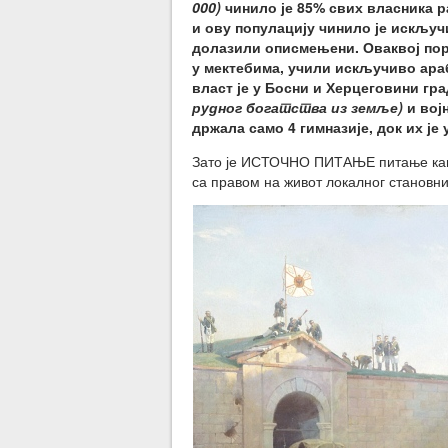
000)
чинило је 85% свих власника р
и ову популацију чинило је искљу
долазили описмењени. Оваквој пор
у мектебима, учили искључиво ар
власт је у Босни и Херцеговини г
рудног богатства из земље)
и војн
држала само 4 гимназије, док их ј
Зато је ИСТОЧНО ПИТАЊЕ питање капи
са правом на живот локалног становни