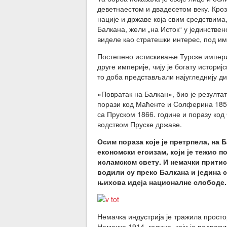
деветнаестом и двадесетом веку. Кроз
нације и државе која свим средствим
Балкана, жели „на Исток“ у јединствено
виделе као стратешки интерес, под им
Постепено истискивање Турске импери
друге империје, чију је богату истори
то доба представљали најугледнију ди
«Повратак на Балкан», био је резултат
порази код Маћенте и Солферина 185
са Пруском 1866. године и поразу код
водством Пруске државе.
Осим пораза које је претрпела, на 
економски егоизам, који је тежио 
исламском свету. И немачки притис
водили су преко Балкана и једина
њихова идеја националне слободе.
Немачка индустрија је тражила просто
Немачке 1914. године, који је подра