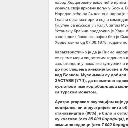
народ Херцеговине више неће примати
укинула своју врховну вољу у Босни. В
Народно веће од 24 члана а народ је 
Главни организатори и војни команда
(упућен са војском у Тузлу)
, затим Му
Устанак у Крајини предводио је Хаџи
заповедник босанске војске био је С
Херцеговине од 07.08.1878. године п
Карактеристично је да је Писмо народу
се време мери хиџретским годинама а
заплетености у неколико културних и и
до проглашења анексије Босне и Хе
над Босном. Муслимани су добили п
ЗАСТАВЕ (??!!), да несметано одрж
султаново име код обављања молит
са турском монетом.
Аустро-угарском окупацијом није д
социјалне, ни индустријске нити о
становништво (90%) је било и остал
су кметови
(око 85 000 породица)
,
земљопоседници
(око 7 000 пород