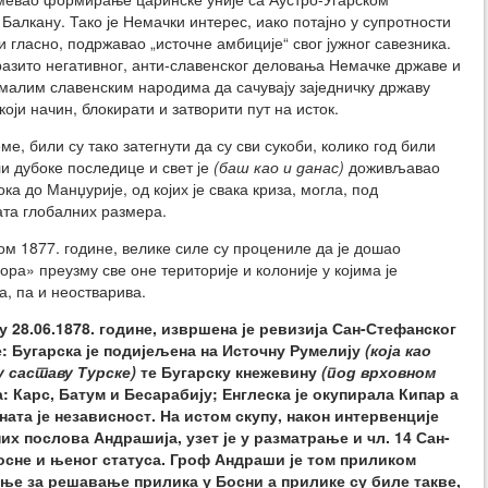
Балкану. Тако је Немачки интерес, иако потајно у супротности
и гласно, подржавао „источне амбиције“ свог јужног савезника.
зразито негативног, анти-славенског деловања Немачке државе и
и малим славенским народима да сачувају заједничку државу
који начин, блокирати и затворити пут на исток.
ме, били су тако затегнути да су сви сукоби, колико год били
 дубоке последице и свет је
(баш као и данас)
доживљавао
ка до Манџурије, од којих је свака криза, могла, под
та глобалних размера.
јом 1877. године, велике силе су процениле да је дошао
ра» преузму све оне територије и колоније у којима је
, па и неостварива.
 28.06.1878. године, извршена је ревизија Сан-Стефанског
: Бугарска је подијељена на Источну Румелију
(која као
 саставу Турске)
те Бугарску кнежевину
(под врховном
а: Карс, Батум и Бесарабију; Енглеска је окупирала Кипар а
ната је независност. На истом скупу, након интервенције
х послова Андрашија, узет је у разматрање и чл. 14 Сан-
Босне и њеног статуса. Гроф Андраши је том приликом
ње за решавање прилика у Босни а прилике су биле такве,