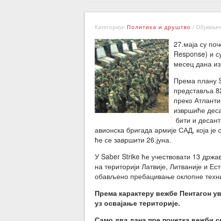
Категорија:
Политика и друштво
/
Објављено
27.маја су по
Response) и су
месец дана из
Према плану S
представља 82
преко Атланти
извршиће деса
бити и десант
авионска бригада армије САД, која је
ће се завршити 26.јуна.
У Saber Strike ће учествовати 13 држа
на територији Латвије, Литваније и Ест
обављено пребацивање оклопне техник
Према карактеру вежбе Пентагон у
уз освајање територије.
Само два дана пре почетка вежби с