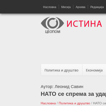
Насловна
Мисија
Архива
Редакција
Политика и друштво
Економија
Аутор:
Леонид Савин
НАТО се спрема за уда
Насловна
/
Политика и друштво
/
НАТО се