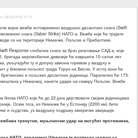
: 08/06/2016, 07:13
челе војне вежбе истовремено ваздушно десантних снага (Swift
воземних снага (Saber Strike) НАТО-а. Вежбе које ће трајати
воде се на територији Немачке, Пољске и Прибалтике.
wift Response глобалне снаге за брзо реаговање САД-а, које
. бригада аеромобилне дивизије ће извршити 10-сатни лет
ка, укључујући ту и допуну авиона горивом у ваздуху и
нт у близини пољског града Торун на Висли. У истој зони ће
 британских и пољских десантних јединица. Паралелно ће 173.
 смештена у Немачкој, нанети ударе на северу Пољске. Вежбе
ва блока НАТО које ће до 22.јуна дејствовати својим јединицама
оније. Осим тога, из Немачке ће у Естонију (2200 км) бити
е и људства, уз ваздушну подршку америчке авијације.
вежбава тренутни, муњоносни удар на могућег противника,
нага НАТО, парламент Шведске је потписао уговор са