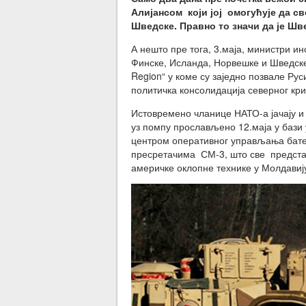
Алијансом који јој омогућује да св
Шведске. Правно то значи да је Шв
А нешто пре тога, 3.маја, министри и
Финске, Исланда, Норвешке и Шведске 
Region“ у коме су заједно позвале Рус
политичка консолидација северног кр
Истовремено чланице НАТО-а јачају и
уз помпу прослављено 12.маја у бази 
центром оперативног управљања бате
пресретачима СМ-3, што све представ
америчке оклопне технике у Молдавију