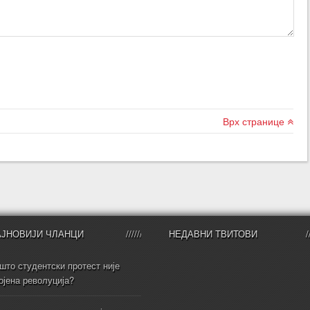
Врх странице
АЈНОВИЈИ ЧЛАНЦИ
НЕДАВНИ ТВИТОВИ
што студентски протест није
ојена револуција?