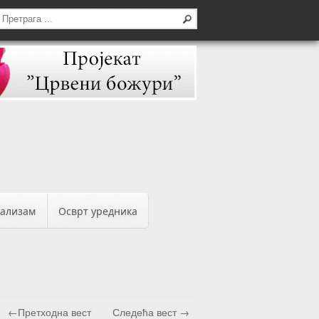
бализам
Осврт уредника
←Претходна вест
Следећа вест →