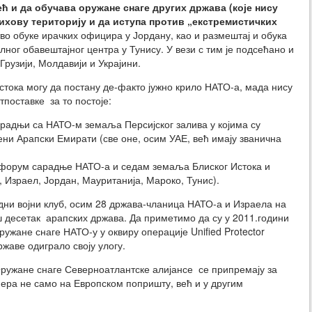
већ и да обучава оружане снаге других држава (које нису
ихову територију и да иступа против „екстремистичких
во обуке ирачких официра у Јордану, као и размештај и обука
ног обавештајног центра у Тунису. У вези с тим је подсећано и
Грузији, Молдавији и Украјини.
стока могу да постану де-факто јужно крило НАТО-а, мада нису
поставке за то постоје:
радњи са НАТО-м земаља Персијског залива у којима су
ени Арапски Емирати (све оне, осим УАЕ, већ имају званична
форум сарадње НАТО-а и седам земаља Блиског Истока и
 Израел, Јордан, Мауританија, Мароко, Тунис).
дни војни клуб, осим 28 држава-чланица НАТО-а и Израела на
ш десетак арапских држава. Да приметимо да су у 2011.години
ужане снаге НАТО-у у оквиру операције Unified Protector
ржаве одиграло своју улогу.
ружане снаге Северноатлантске алијансе се припремају за
мера не само на Европском попришту, већ и у другим