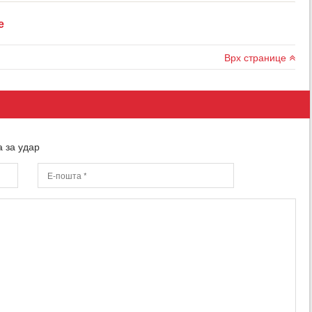
е
Врх странице
 за удар