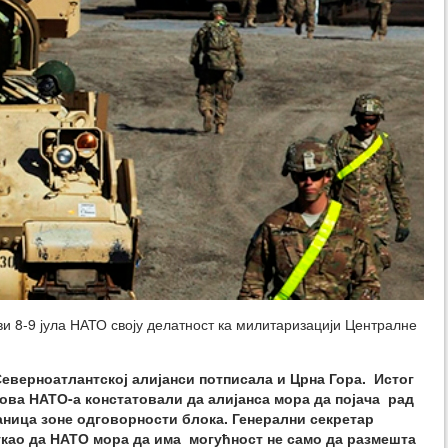
и 8-9 јула НАТО своју делатност ка милитаризацији Централне
Северноатлантској алијанси потписала и Црна Гора. Истог
ова НАТО-а констатовали да алијанса мора да појача рад
аница зоне одговорности блока. Генерални секретар
укао да НАТО мора да има могућност не само да размешта