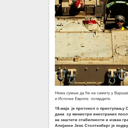
Нема сумње да ће на самиту у Варшав
и Источне Европе потврдити.
19.маја је протокол о приступању 
дана су министри иностраних посл
на заштити стабилности и изван гр
Алијансе Јенс Столтенберг је подв