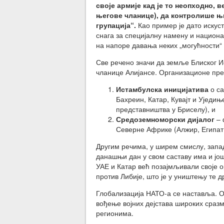
своје армије кад је то неопходно, 
његове чланице), да контролише њ
групација“.
Као пример је дато искуст
снага за специјалну намену и национал
на напоре давања неких „могућности“ 
Све речено значи да земље Блиског И
чланице Алијансе. Организационе прет
Истамбулска иницијатива
о са
Бахреин, Катар, Кувајт и Уједињ
представништва у Бриселу), и
Средоземноморски дијалог
– 
Северне Африке (Алжир, Египат,
Другим речима, у ширем смислу, запа
данашњи дан у свом саставу има и јо
УАЕ и Катар већ позајмљивали своје ор
против Либије, што је у уништењу те д
Глобализација НАТО-а се наставља. О
вођење војних дејстава широких сраз
регионима.