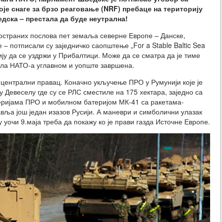
оје снаге за брзо реаговање (NRF) пребаце на територију
едска – престала да буде неутрална!
ностраних послова пет земаља северне Европе – Данске,
– потписали су заједничко саопштење „For a Stable Baltic Sea
ију да се уздржи у Прибалтици. Може да се сматра да је тиме
ила НАТО-а углавном и уопште завршена.
 централни правац. Коначно укључење ПРО у Румунији које је
у Девеселу где су се РЛС сместиле на 175 хектара, заједно са
ријама ПРО и мобилном батеријом МК-41 са ракетама-
ља још један изазов Русији. А маневри и симболични улазак
 уочи 9.маја треба да покажу ко је прави газда Источне Европе.