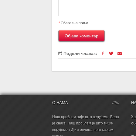
*
Обавезна поља
Подели чланак:
О НАМА
Н
За
Наш проблем није што верујемо. Вера
об
је снага. Наш проблем је што више
верујемо туђим речима него својим
очима.