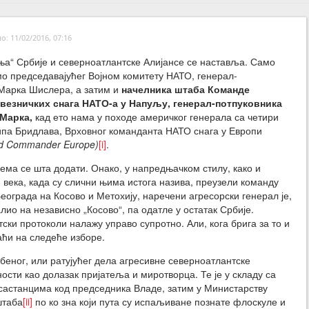
: 11/02/2016, 07:16
ња“ Србије и северноатлантске Алијансе се наставља. Само
о председавајућег Војном комитету НАТО, генерал-
Марка Шислера, а затим и
начелника штаба Команде
везничких снага НАТО-а у Напуљу, генерал-потпуковник
а
Марка,
кад ето нама у походе америчког генерала са четири
па Бридлава, Врховног команданта НАТО снага у Европи
ed Commander Europe)
[i]
.
ема се шта додати. Онако, у напредњачком стилу, како и
. века, када су слични њима истога назива, преузели команду
еограда на Косово и Метохију, наречени агресорски генерал је,
ио на независно „Косово“, па одатле у остатак Србије.
ки протоколи налажу управо супротно. Али, кога брига за то и
аћи на следеће изборе.
орбеног, или ратујућег дела агресивне северноатлантске
ности као долазак пријатеља и миротворца. Те је у складу са
 састанцима код председника Владе, затим у Министарству
штаба
[ii]
по ко зна који пута су испаљиване познате флоскуле и