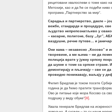
рецитовани хвалоспеви о томе како н
Метохији, као и да ће се подићи ниво
програма „Партнерство за мир“.
Сарадња и партнерство, дакле – јо
вежбе, стандарде и процедуре, све 
људство непрепознатљиво у сваком
– касарне, полигоне, базу „Југ“, А
ваздушне, речне путеве… и јанича
Они нама – независно „Косово“ и и
творевине, а ми њима – ни да помен
полиција врате у јужну српску покр
да шукне о томе са српске стране. И
демонтирају и пљачкају – све се да
провидно понижавају, ваљају у де
Филип Бридлав је током посете Србији
година је да ћемо пратити трансформа
Ово је питање које мора Косово са св
подршку у виду обуке“
[iii]
.
Хвала генерале Бридлав на искрености,
довољно. А суседи – то су наше марио