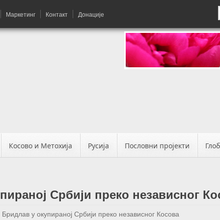
Маркетинг
Контакт
Донације
Косово и Метохија
Русија
Пословни пројекти
Гло
пираној Србији преко независног Ко
 Бридлав у окупираној Србији преко независног Косова