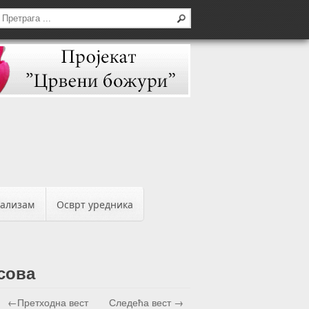
бализам
Осврт уредника
сова
←Претходна вест
Следећа вест →