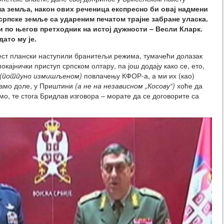
а земља, након ових реченица експресно би овај надмени
српске земље са удареним печатом трајне забране уласка.
и по његов претходник на истој дужности – Весли Кларк.
дато му је.
 јест плански наступили бранитељи режима, тумачећи долазак
кајнички приступ српском олтару, па још додају како се, ето,
(потпуно измишљеном)
повлачењу КФОР-а, а ми их (као)
 тамо доле, у Приштини
(а не на независном „Косову“)
хоће да
мо, те стога Бридлав изговора – морате да се договорите са