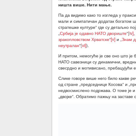
ништа више. Нити мање.
Па да видимо како то изгледа у пракси
мали и симпатичан додатак богатом шт
стратешке културе“ где су детаљно по
„
Србија је одавно НАТО двориште
“
[iv]
,
зракопловством Хрватске
“
[v]
и
„Знам д
неутралан
“
[vi]
).
И притом, немогуће је све оно што је
НАТО савезници су динамични, вредни,
свесрдно и мотивисано, пребацујући 
Слике говоре више него било какве р
од стране „председнице Косова“ и „пре
недвосмислено подржава. О томе је и 
„двојке“. Обратимо пажњу на заставе с