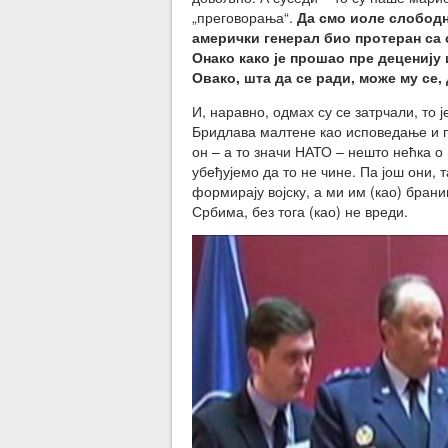
„преговорања“.
Да смо иоле слободн
амерички генерал био протеран са 
Онако како је прошао пре деценију 
Овако, шта да се ради, може му се, 
И, наравно, одмах су се затрчали, то
Бридлава малтене као исповедање и по
он – а то значи НАТО – нешто нећка о
убеђујемо да то не чине. Па још они,
формирају војску, а ми им (као) брани
Србима, без тога (као) не вреди.