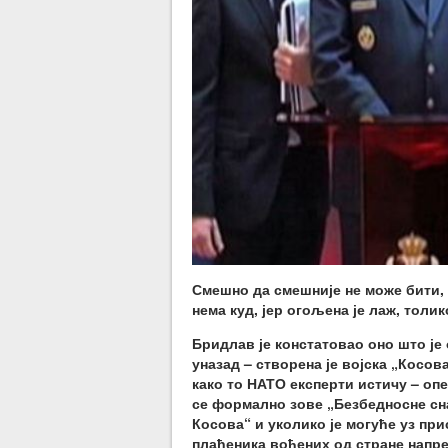
Смешно да смешније не може бити, а
нема куд, јер огољена је лаж, толи
Бридлав је констатовао оно што је 
уназад – створена је војска „Косов
како то НАТО експерти истичу – оп
се формално зове „Безбедносне сна
Косова“ и уколико је могуће уз п
плаћеника вођених од стране напр