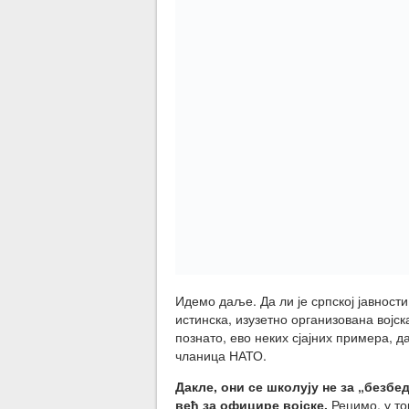
Идемо даље. Да ли је српској јавности
истинска, изузетно организована војск
познато, ево неких сјајних примера, 
чланица НАТО.
Дакле, они се школују не за „безбе
већ за официре војске.
Рецимо, у то