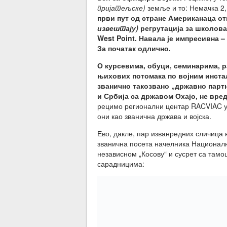
пријатељске)
земље и то: Немачка 2, 
први пут од стране Американаца от
извештају)
регрутација за школова
West Point. Навала је импресивна –
За початак одлично.
О курсевима, обуци, семинарима, 
њихових потомака по војним инстал
званично такозвано „државно партн
и Србија са државом Охајо, не вре
рецимо регионални центар RACVIAC у 
они као званична држава и војска.
Ево, дакле, пар изванредних сличица ко
званична посета начелника Националне
независном „Косову“ и сусрет са там
сарадницима: