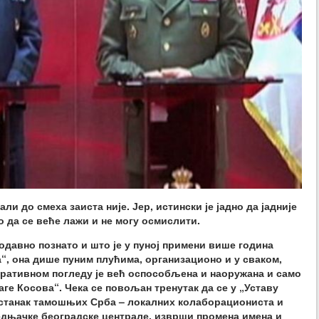
ли до смеха заиста није. Јер, истински је јадно да јадније
ко да се веће лажи и не могу осмислити.
одавно познато и што је у пуној примени више година
а“, она дише пуним плућима, организационо и у сваком,
еративном погледу је већ оспособљена и наоружана и само
ге Косова“. Чека се повољан тренутак да се у „Уставу
ристанак тамошњих Срба – локалних колаборациониста и
едњачке београдске централе, изврши промена имена и