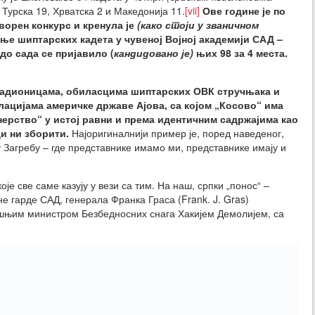
Турска 19, Хрватска 2 и Македонија 11.
[vii]
Ове године је по
ворен конкурс и кренула је
(како стоји у званичном
ње шиптарских кадета у чувеној Војној академији САД –
 до сада се пријавило (
кандидовано је)
њих 98 за 4 места.
радионицама, обиласцима шиптарских ОВК стручњака и
ацијама америчке државе Ајова, са којом „Косово“ има
ерство“ у истој равни и према идентичним садржајима као
ди ни зборити.
Најоригиналнији пример је, поред наведеног,
Загребу – где представнике имамо ми, представнике имају и
је све саме казују у вези са тим. На наш, српки „понос“ –
 гарде САД, генерала Франка Граса (Frank. J. Gras)
ошњим министром Безбедносних снага Хакијем Демолијем, са