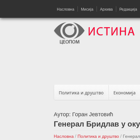
Насловна
Мисија
Архива
Редакција
Политика и друштво
Економија
Аутор:
Горан Јевтовић
Генерал Бридлав у оку
Насловна
/
Политика и друштво
/
Генерал