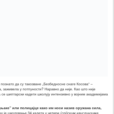
 познато да су такозване „Безбедносне снаге Косова“ –
а, заживела у потпуности? Наравно да није. Као што није
да се шиптарски кадети школују интензивно у војним академијама
дњаке“ или полицајце како им носи назив оружана сила,
ку је школовање 34 кадета у четири
(српским квислинзима