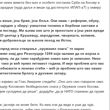
ам нема живота без њих и особито опстанка Срба на Косову и
 сарадње (куда даље и више од достигнутог ИПАП-а?) у оквиру
ш више, још брже, још боље. Они нама – реформе, обуку,
заједно у збиру: уништена техника и борбени састави а
 погледу. Ми њима оно што је преостало а још увек вреди
БХО центар у Крушевцу, аеродроме, чворишта, копнене,
ре-добровољце за њихов поход на Исток.
спред носа стварање „оружаних снага“ те нарко
емо онај део Резолуције 1244 који налаже да се војска и
ајину, па да тамо сарађујемо онако како је записано. Нико
 тако је већ пуних петнаест година. И није проблем што нас
 обновити и поново стећи – већ је проблем што нас овако
фетистичком брлогу и духовно затиру.
 изјавио за Глас Америке следеће: „Оно што смо говорили свих
цију Косовских безбедносних снага у Оружане снаге Косова.
ојим суседима да реши“, додајући „да је НАТО спреман да пружи
 јасније не може бити. Ко има очи да види и уши да чује,
нетске власти, даће свој допринос у Бриселском пакету