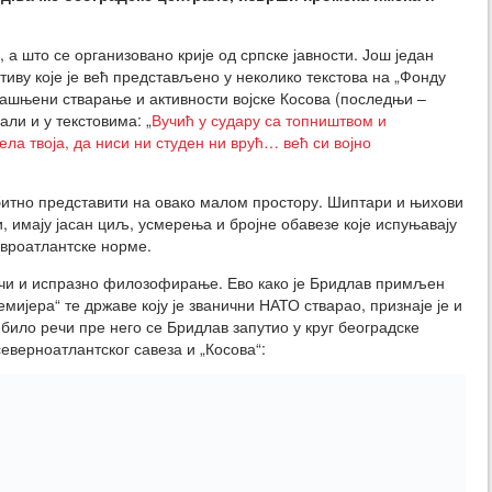
, а што се организовано крије од српске јавности. Још један
иву које је већ представљено у неколико текстова на „Фонду
јашњени стварање и активности војске Косова (последњи –
 али и у текстовима: „
Вучић у судару са топништвом и
ела твоја, да ниси ни студен ни врућ… већ си војно
 битно представити на овако малом простору. Шиптари и њихови
 имају јасан циљ, усмерења и бројне обавезе које испуњавају
евроатлантске норме.
ечи и испразно филозофирање. Ево како је Бридлав примљен
мијера“ те државе коју је званични НАТО стварао, признаје је и
било речи пре него се Бридлав запутио у круг београдске
еверноатлантског савеза и „Косова“: