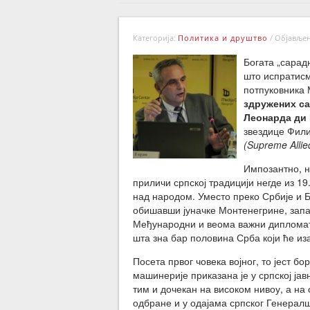
Категорија:
Политика и друштво
/
Објављено
Богата „сарад
што испратисм
потпуковника 
здружених са
Леонарда ди 
звездице Фили
(Supreme Alli
Импозантно, н
приличи српској традицији негде из 19
над народом. Уместо преко Србије и Б
обишавши јуначке Монтенегрине, запал
Међународни и веома важни дипломатс
шта зна бар половина Срба који ће из
Посета првог човека војног, то јест б
машинерије приказана је у српској јав
тим и дочекан на високом нивоу, а на
одбране и у одајама српског Генерал