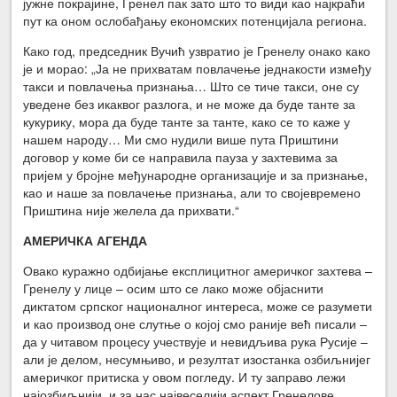
јужне покрајине, Гренел пак зато што то види као најкраћи
пут ка оном ослобађању економских потенцијала региона.
Како год, председник Вучић узвратио је Гренелу онако како
је и морао: „Ја не прихватам повлачење једнакости између
такси и повлачења признања… Што се тиче такси, оне су
уведене без икаквог разлога, и не може да буде танте за
кукурику, мора да буде танте за танте, како се то каже у
нашем народу… Ми смо нудили више пута Приштини
договор у коме би се направила пауза у захтевима за
пријем у бројне међународне организације и за признање,
као и наше за повлачење признања, али то својевремено
Приштина није желела да прихвати.“
АМЕРИЧКА АГЕНДА
Овако куражно одбијање експлицитног америчког захтева –
Гренелу у лице – осим што се лако може објаснити
диктатом српског националног интереса, може се разумети
и као производ оне слутње о којој смо раније већ писали –
да у читавом процесу учествује и невидљива рука Русије –
али је делом, несумњиво, и резултат изостанка озбиљнијег
америчког притиска у овом погледу. И ту заправо лежи
најозбиљнији, и за нас највеселији аспект Гренелове