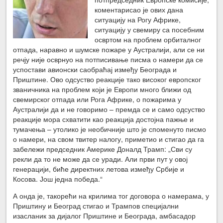
коментарисао је ових дана
ситуацију на Рогу Африке,
ситуацију у свемиру са посебним
освртом на проблем орбиталног
отпада, наравно и шумске пожаре у Аустралији, али се ни
речју није осврнуо на потписивање писма о намери да се
успостави авионски саобраћај између Београда и
Приштине. Ово одсуство реакције тако високог европског
званичника на проблем који је Европи много ближи од
свемирског отпада или Рога Африке, о пожарима у
Аустралији да и не говоримо – премда се и само одсуство
реакције мора схватити као реакција достојна пажње и
тумачења – утолико је необичније што је споменуто писмо
о намери, на свом твитер налогу, приметио и стигао да га
забележи председник Америке Доналд Трамп: „Сви су
рекли да то не може да се уради. Али први пут у овој
генерацији, биће директних летова између Србије и
Косова. Још једна победа.“
А онда је, такорећи на крилима тог договора о намерама, у
Приштину и Београд стигао и Трампов специјални
изасланик за дијалог Приштине и Београда, амбасадор