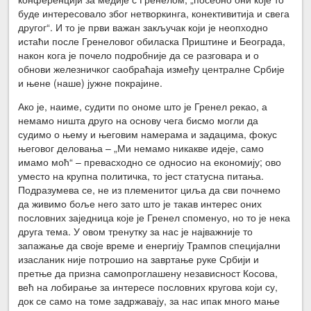
буде интересовало због нетворкинга, конективитија и свега
другог“. И то је први важан закључак који је неопходно
истаћи после Гренеловог обиласка Приштине и Београда,
након кога је почело подробније да се разговара и о
обнови железничког саобраћаја између централне Србије
и њене (наше) јужне покрајине.
Ако је, наиме, судити по ономе што је Гренел рекао, а
немамо ништа друго на основу чега бисмо могли да
судимо о њему и његовим намерама и задацима, фокус
његовог деловања – „Ми немамо никакве идеје, само
имамо моћ“ – превасходно се односио на економију; ово
уместо на крупна политичка, то јест статусна питања.
Подразумева се, не из племенитог циља да сви почнемо
да живимо боље него зато што је такав интерес оних
пословних заједница које је Гренел споменуо, но то је нека
друга тема. У овом тренутку за нас је најважније то
запажање да своје време и енергију Трампов специјални
изасланик није потрошио на завртање руке Србији и
претње да призна самопроглашену независност Косова,
већ на лобирање за интересе пословних кругова који су,
док се само на томе задржавају, за нас ипак много мање