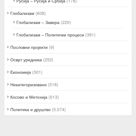
Русија – Русија и Србија
(178)
Глобализам
(608)
Глобализам – Завера
(220)
Глобализам – Политички процеси
(381)
Пословни пројекти
(9)
Осврт уредника
(252)
Економија
(301)
Некатегоризовано
(518)
Косово и Метохија
(613)
Политика и друштво
(5.074)