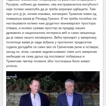
Русијом, хоћемо да кажемо, ова екстравагантна могућност
није толико немогућа да је треба априори одбацити. Тим
пре што ју је, ничим изазван, изговорио Трампов човек од
поверења какав је Ричард Гренел. И не треба посебно ни
наглашавати колико нам додатног маневарског простора
отвара, и колико сужава простор за предају наших
државних и националних интереса већ и сама чињеница
да је овако нешто изговорено. Већи преокрет у америчкој
политици каква је овде вођена у протеклих тридесетак
година догодиће се само ако се Гренелове речи и остваре;
засад се, ипак, сасвим задовољавамо тиме што америчке
амбиције не сежу даље од пословног лобирања и
Трампове твитер похвале због постизања било каквог
успеха.