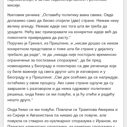
мисије.
Његовим речима: „Оставићу политику вама свима. Овде
долазимо само да бисмо спојили (две) стране. Немам неку
велику агенду. Немам идеје око тога шта ви треба да
урадите. Нећу вас приморавати на конкретне идеје већ да
помогнете привредама да расту.“
Поручио је Гренел, из Приштине, и „нисам дошао са неком
конкретном представом о томе шта би стране у дијалогу
требало да раде“, те да „никада није постојало временско
ограничење за постизање споразума“, да би пред
новинарима у Београду и поентирао са две реченице које
су биле важније од свега другог што је изговорио и у
Београду и у Приштини: „Све док осећамо да се напредује,
остаћемо у овом процесу. Ако саме стране одлуче да су
завршиле с разговором и да нема одрживог политичког
решења, онда ћемо се ми повући, а ја ћу отићи и радићу
нешто друго.“
Онда ћемо се ми повући. Повлачи се Трампова Америка и
из Сирије и Авганистана па никако да се повуче, али
повукла се стварно из нуклеарног споразума с Ираном, из
Париског климатског споразума, из ракетних споразума с