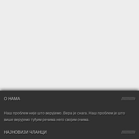
О НАМА
Наш проблем није што верујемо. Вера је снага. Наш проблем је што
више верујемо туђим речима него својим очима.
НАЈНОВИЈИ ЧЛАНЦИ