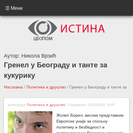
☰ Мени
Аутор:
Никола Врзић
Гренел у Београду и танте за
кукурику
Насловна
/
Политика и друштво
/
Гренел у Београду и танте за
кукурику
Категорија:
Политика и друштво
/
Објављено: 01/02/2020, 10:47
←Претходна вест
Следећа вест →
Жозеп Борел, високи представник
Европске уније за спољну
политику и безбедност и
потпредседник Европске комисије,