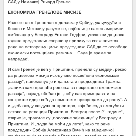
САД у Немачкој Ричард Гренел.
ЕКОНОМИЈА ГРЕНЕЛОВЕ МИСИЈЕ
Разлоге овог Гренеловог доласка у Србију, укључујући и
Косово и Метохију разуме се, најбоље је сажео амерички
амбасадор у Београду Ентони Годфри, указавши да „нова
година представља савршену прилику за свеж почетак
рада на остварењу циља председника САД да се ослободе
економски потенцијали региона… Сада је време за
напредак“.
И сам Гренел је већ у Приштини, пренели су медији, рекао
да је „његова мисија искључиво посвећена економском
развоју“, напоменуо је и да њега и председника Трампа
„занима како пронаћи решења за покретање економског
развоја“, најзад, обећао је, „нећу вас приморавати на
конкретне идеје већ да помогнете привредама да расту“. А
и „деблокаду ваздушног простора, која ће сада омогућити
летове на релацији Приштина–Београд после 21 године“,
открио је, тражиле су „пословне заједнице“ у Београду и
Приштини. И „људи ће моћи да лете“, како то рече
председник Србије Александар Вучић на заједничкој
конференцији за медије с Гренелом, „посебно они које то