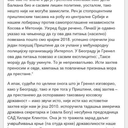
Балкана био и сасвим лишен политике, уосталом, тако
нешто није ни могуће замислити. Реч је стопроцентним
приштинским таксама на робу из централне Србије и
нашем лобирању против самопроглашене независности
Косова и Метохије. Узгред буди речено,
Печат
је одавно
указао на чињеницу да су ова два питања (насилно)
повезана пошто смо крајем 2018. успешно спречили још
један покушај Приштине да се учлани у међународну
полицијску организацију Интерпол. У Београду је Гренел
ова два питања повезао и сасвим експлицитно: „Таксе
морају да буду укинуте. То је неприхватљиво. Исти захтев
преносим и овде, кампања за повлачење признања мора
да престане.“
А ипак, судећи по целини онога што је Гренел изговорио,
како у Београду, тако и пре тога у Приштини, овај захтев –
да престанемо да оспоравамо такозвану косовску
државност – иако звучи исто, није исти као истоветни
захтев који нам је још 2010. испоручила тадашња америчка
државна секретарка и (хвала Богу) несуђена председница
САД Хилари Клинтон. Она је то тражила зарад даљег
учвршћивања крње (па отуда крхке) државоликости наше