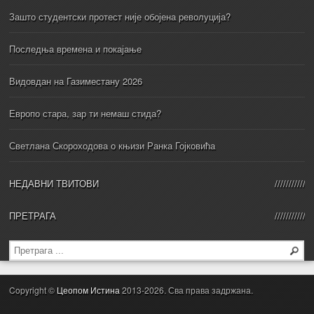
Зашто студентски протест није обојена револуција?
Последња времена и покајање
Видовдан на Газиместану 2026
Европо стара, зар ти немаш стида?
Светлана Скороходова о књизи Ранка Гојковића
НЕДАВНИ ТВИТОВИ
ПРЕТРАГА
Copyright ©
Цеопом Истина
2013-2026. Сва права задржана.