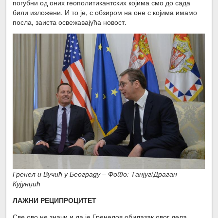
погубни од оних геополитикантских којима смо до сада
били изложени. И то је, с обзиром на оне с којима имамо
посла, заиста освежавајућа новост.
Гренел и Вучић у Београду – Фото: Танјуг
/
Драган
Кујунџић
ЛАЖНИ РЕЦИПРОЦИТЕТ
Све ово не значи и да је Гренелов обилазак овог дела