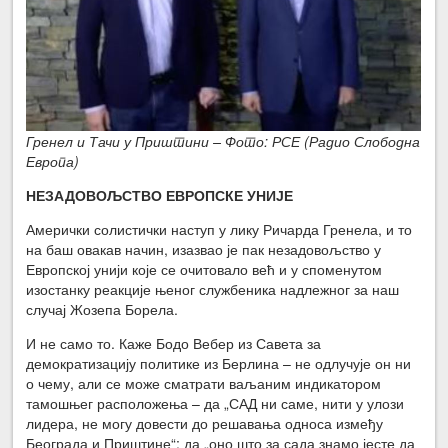
Гренел и Тачи у Приштини – Фото: РСЕ (Радио Слободна
Европа)
НЕЗАДОВОЉСТВО ЕВРОПСКЕ УНИЈЕ
Амерички солистички наступ у лику Ричарда Гренела, и то
на баш овакав начин, изазвао је пак незадовољство у
Европској унији које се очитовало већ и у споменутом
изостанку реакције њеног службеника надлежног за наш
случај Жозепа Борела.
И не само то. Каже Бодо Вебер из Савета за
демократизацију политике из Берлина – не одлучује он ни
о чему, али се може сматрати ваљаним индикатором
тамошњег расположења – да „САД ни саме, нити у улози
лидера, не могу довести до решавања односа између
Београда и Приштине“; да „оно што за сада знамо јесте да