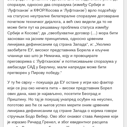
споразум, односно два споразума (између Србије и
‘Луфтханзе’ и КФОР/Косова и ‘Луфтханзе’) врло подсећају
на статусно неутралне билатералне споразуме договаране
почетком техничког дијалога, а већ смо видели да то не
може бити пут ка решавању проблема статуса између
Србије и Косова“; да „свеобухватни договор (…) мора бити
заснован на јасним принципима, односно црвеним
линијама дефинисаним од страна Запада“, и: „Уколико
заобиђете ЕУ, високог представника Борела и кључне
чланице као што је Немачка, коју и провоцирате
преговорима с ‘Луфтханзом’ и потписивањем споразума у
амбасади САД у Берлину, мали напредак може бити
претворен у Пирову победу.“
У ту ће сврху – покушаја да ЕУ остане у игри као фактор
који се још око нечега пита – високи представник Борел
ових дана, како је најављено, посетити Београд и
Приштину. Но тај је покушај унапред осуђен на неуспех,
поготово ако ће се његов успех мерити оним црвеним
линијама дефинисаним од стране Запада о којима говори
стручњак Бодо Вебер. Ово због онаквог става Америке који
је изразио Ричард Гренел, и због евидентног расцепа