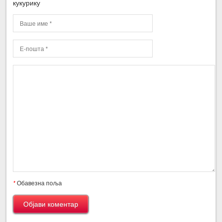
кукурику
*
Обавезна поља