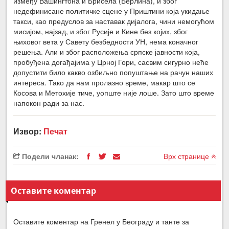
између Вашингтона и Брисела (Берлина), и због
недефинисане политичке сцене у Приштини која укидање
такси, као предуслов за наставак дијалога, чини немогућом
мисијом, најзад, и због Русије и Кине без којих, због
њиховог вета у Савету безбедности УН, нема коначног
решења. Али и због расположења српске јавности која,
пробуђена догађајима у Црној Гори, сасвим сигурно неће
допустити било какво озбиљно попуштање на рачун наших
интереса. Тако да нам пролазно време, макар што се
Косова и Метохије тиче, уопште није лоше. Зато што време
напокон ради за нас.
Извор:
Печат
Подели чланак:
Врх странице
Оставите коментар
Оставите коментар на Гренел у Београду и танте за