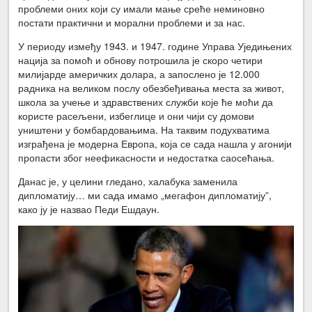
проблеми оних који су имали мање среће неминовно
постати практични и морални проблеми и за нас.
У периоду између 1943. и 1947. године Управа Уједињених
нација за помоћ и обнову потрошила је скоро четири
милијарде америчких долара, а запослено је 12.000
радника на великом послу обезбеђивања места за живот,
школа за учење и здравствених служби које ће моћи да
користе расељени, избеглице и они чији су домови
уништени у бомбардовањима. На таквим подухватима
изграђена је модерна Европа, која се сада нашла у агонији
пропасти због неефикасности и недостатка саосећања.
Данас је, у целини гледано, халабука заменила
дипломатију… ми сада имамо „мегафон дипломатију”,
како ју је назвао Педи Ешдаун.