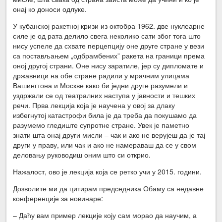
онај ко доноси одлуке.
У кубанској ракетној кризи из октобра 1962. две нуклеарне
силе је од рата делило свега неколико сати због тога што
нису успеле да схвате перцепцију оне друге стране у вези
са постављањем „одбрамбених” ракета на граници према
оној другој страни. Оне нису заратиле, јер су дипломате и
државници на обе стране радили у мрачним улицама
Вашингтона и Москве како би једни друге разумели и
уздржали се од театралних наступа у јавности и тешких
речи. Прва лекција која је научена у овој за длаку
избегнутој катастрофи била је да треба да покушамо да
разумемо гледиште супротне стране. Увек је паметно
знати шта онај други мисли – чак и ако не верујеш да је тај
други у праву, или чак и ако не намераваш да се у свом
деловању руководиш оним што си открио.
Нажалост, ово је лекција која се ретко учи у 2015. години.
Дозволите ми да цитирам председника Обаму са недавне
конференције за новинаре:
– Даћу вам пример лекције коју сам морао да научим, а