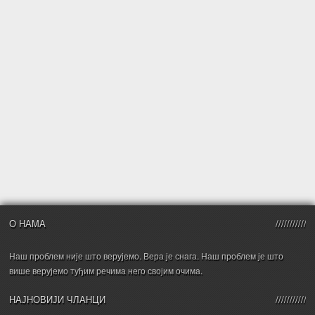
О НАМА
Наш проблем није што верујемо. Вера је снага. Наш проблем је што
више верујемо туђим речима него својим очима.
НАЈНОВИЈИ ЧЛАНЦИ