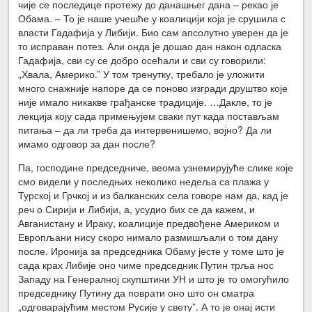
чије се последице протежу до данашњег дана – рекао је
Обама. – То је наше учешће у коалицији која је срушила с
власти Гадафија у Либији. Био сам апсолутно уверен да је
то исправан потез. Али онда је дошао дан након одласка
Гадафија, сви су се добро осећали и сви су говорили:
„Хвала, Америко.” У том тренутку, требало је уложити
много снажније напоре да се поново изгради друштво које
није имало никакве грађанске традиције. …Дакле, то је
лекција коју сада примењујем сваки пут када постављам
питања – да ли треба да интервенишемо, војно? Да ли
имамо одговор за дан после?
Па, господине председниче, веома узнемирујуће слике које
смо видели у последњих неколико недеља са плажа у
Турској и Грчкој и из балканских села говоре нам да, кад је
реч о Сирији и Либији, а, усудио бих се да кажем, и
Авганистану и Ираку, коалиције предвођене Америком и
Европљани нису скоро нимало размишљали о том дану
после. Иронија за председника Обаму јесте у томе што је
сада крах Либије оно чиме председник Путин трља нос
Западу на Генералној скупштини УН и што је то омогућило
председнику Путину да поврати оно што он сматра
„одговарајућим местом Русије у свету”. А то је онај исти