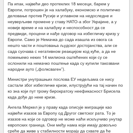
Па ипак, највећи део протеклих 18 месеци, барем у
Европи, потрошен је на халабуку, економско и политичко
деловање против Русије и углавном на недоследне и
неуверљиве промене у ставу НАТО-а због Украјине, а у
новије време и на халабуку и неспособност да се
предвиди, процени и нађе одговор на избегличку кризу у
Европи. Само је Немачка до сада изашла из овога са
нешто части и поштовања људског достојанства, али се
сада суочава с негативном реакцијом код куће, а да не
помињемо неких 14 милиона оштећених који су се
ослонили на немачко поштење када су купили такозвани
народни ауто („фолксваген”).
Министри унутрашњих послова ЕУ недељама се нису
састали због избегличке кризе, илуструјући на тај начин по
ко зна који пут трому бирократску неефикасност Брисела
када дође до неке кризе.
Ангела Меркел је у праву када описује миграције као
највећи изазов за Европу од Другог светског рата. То је
изазов на који се одговор не може наћи искључиво унутар
европских граница. Они међу нама који имају довољно
среће да живе у стабилности морају да схвате да ће