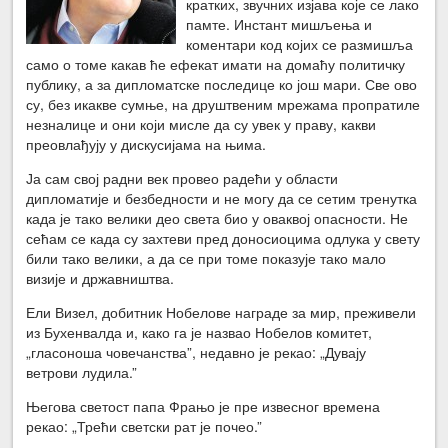
кратких, звучних изјава које се лако
памте. Инстант мишљења и
коментари код којих се размишља
само о томе какав ће ефекат имати на домаћу политичку
публику, а за дипломатске последице ко још мари. Све ово
су, без икакве сумње, на друштвеним мрежама пропратиле
незналице и они који мисле да су увек у праву, какви
преовлађују у дискусијама на њима.
Ја сам свој радни век провео радећи у области
дипломатије и безбедности и не могу да се сетим тренутка
када је тако велики део света био у оваквој опасности. Не
сећам се када су захтеви пред доносиоцима одлука у свету
били тако велики, а да се при томе показује тако мало
визије и државништва.
Ели Визел, добитник Нобелове награде за мир, преживели
из Бухенвалда и, како га је назвао Нобелов комитет,
„гласоноша човечанства”, недавно је рекао: „Дувају
ветрови лудила.”
Његова светост папа Фрањо је пре извесног времена
рекао: „Трећи светски рат је почео.”