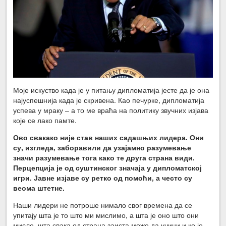
Моје искуство када је у питању дипломатија јесте да је она
најуспешнија када је скривена. Као печурке, дипломатија
успева у мраку – а то ме враћа на политику звучних изјава
које се лако памте.
Ово свакако није став наших садашњих лидера. Они
су, изгледа, заборавили да узајамно разумевање
значи разумевање тога како те друга страна види.
Перцепција је од суштинског значаја у дипломатској
игри. Јавне изјаве су ретко од помоћи, а често су
веома штетне.
Наши лидери не потроше нимало свог времена да се
упитају шта је то што ми мислимо, а шта је оно што они
мисле, шта свака од страна заиста може да учини и ко је