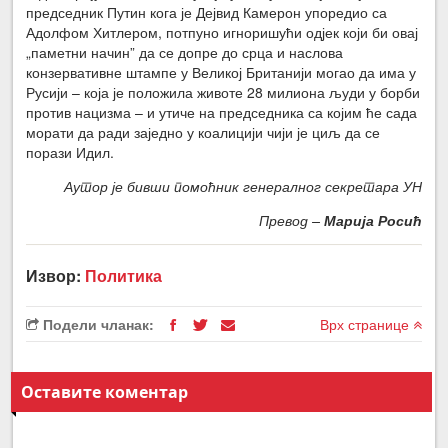
председник Путин кога је Дејвид Камерон упоредио са
Адолфом Хитлером, потпуно игноришући одјек који би овај
„паметни начин” да се допре до срца и наслова
конзервативне штампе у Великој Британији могао да има у
Русији – која је положила животе 28 милиона људи у борби
против нацизма – и утиче на председника са којим ће сада
морати да ради заједно у коалицији чији је циљ да се
порази Идил.
Аутор је бивши помоћник генералног секретара УН
Превод –
Марија Росић
Извор:
Политика
Подели чланак:
Врх странице
Оставите коментар