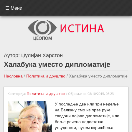
☰ Мени
Аутор:
Џулијан Харстон
Халабука уместо дипломатије
Насловна
/
Политика и друштво
/
Халабука уместо дипломатије
←Претходна вест
Следећа вест →
Категорија:
Политика и друштво
/
Објављено: 08/10/2015, 08:23
У последње две или три недеље
на Балкану смо из прве руке
сведоци појаве дипломатије, или
боље речено недостатка
уљудности, путем коришћења