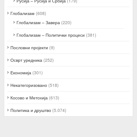
Русија – Русија и Србија
(179)
Глобализам
(608)
Глобализам – Завера
(220)
Глобализам – Политички процеси
(381)
Пословни пројекти
(9)
Осврт уредника
(252)
Економија
(301)
Некатегоризовано
(518)
Косово и Метохија
(613)
Политика и друштво
(5.074)