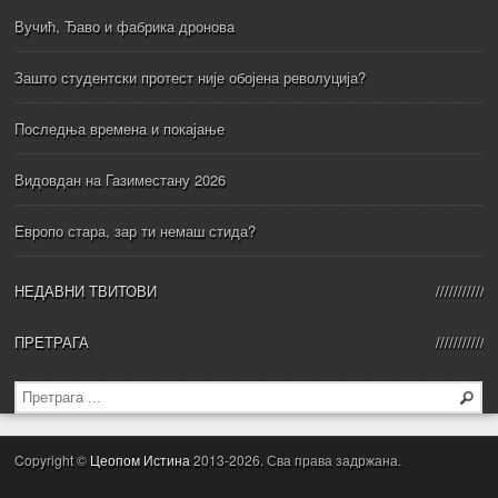
Вучић, Ђаво и фабрика дронова
Зашто студентски протест није обојена револуција?
Последња времена и покајање
Видовдан на Газиместану 2026
Европо стара, зар ти немаш стида?
НЕДАВНИ ТВИТОВИ
ПРЕТРАГА
Copyright ©
Цеопом Истина
2013-2026. Сва права задржана.