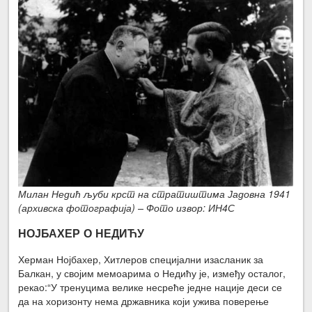
Милан Недић љуби крст на стратиштима Јадовна 1941
(архивска фотографија) – Фото извор: ИН4С
НОЈБАХЕР О НЕДИЋУ
Херман Нојбахер, Хитлеров специјални изасланик за
Балкан, у својим мемоарима о Недићу је, између осталог,
рекао:“У тренуцима велике несреће једне нације деси се
да на хоризонту нема државника који ужива поверење