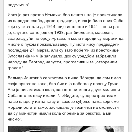
подељена“.
Иако је рат против Немачке био нешто што је проистицало
из народне слободарске традиције, ипак је било оних Срба
који су схватали да 1914. није исто што и 1941 – нови рат
је, слутило се то још од 1939, рат биолошки, масован,
застрашујући по броју жртава, и мали народи су морали да
мисле о пуком преживљавању. Пучисти нису предвидели
последице 27. марта, али су зато побегли из престонице
Југославије чим је запуцало, док су уредбом забранили
народу да Београд напусти, прогласивши га „отвореним
градом“.
Велмар-Јанковић саркастично пише:“Можда, да сам имао
своја приватна кола, био бих и ја побегао у правцу Грчке.
Али ја нисам имао кола, као што ни многи други милиони
Срба што их нису имали. /…/Видите, суперпатриотизам
наше владе у изгнанству и њихово суђење нама који смо
морали остати тамо, засновано је технички на околности
да су министри имали кола спремна за бекство, а ми
нисмо“.