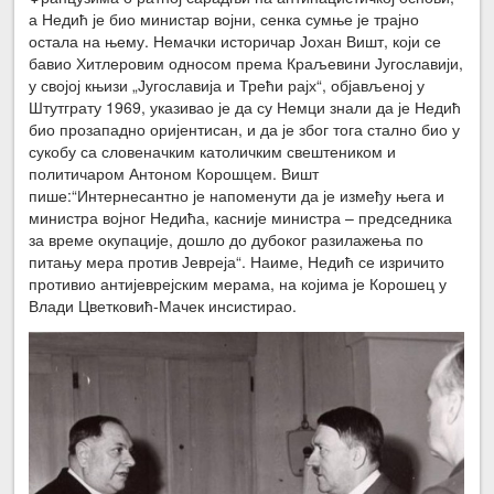
а Недић је био министар војни, сенка сумње је трајно
остала на њему. Немачки историчар Јохан Вишт, који се
бавио Хитлеровим односом према Краљевини Југославији,
у својој књизи „Југославија и Трећи рајх“, објављеној у
Штутграту 1969, указивао је да су Немци знали да је Недић
био прозападно оријентисан, и да је због тога стално био у
сукобу са словеначким католичким свештеником и
политичаром Антоном Корошцем. Вишт
пише:“Интернесантно је напоменути да је између њега и
министра војног Недића, касније министра – председника
за време окупације, дошло до дубоког разилажења по
питању мера против Јевреја“. Наиме, Недић се изричито
противио антијеврејским мерама, на којима је Корошец у
Влади Цветковић-Мачек инсистирао.