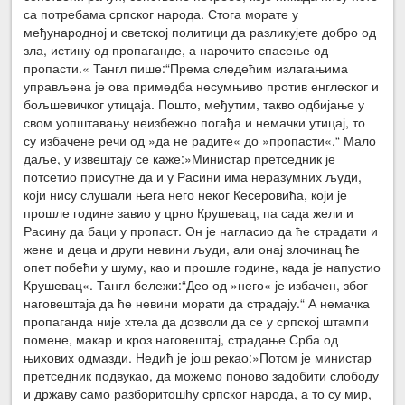
са потребама српског народа. Стога морате у
међународној и светској политици да разликујете добро од
зла, истину од пропаганде, а нарочито спасење од
пропасти.« Тангл пише:“Према следећим излагањима
управљена је ова примедба несумњиво против енглеског и
бољшевичког утицаја. Пошто, међутим, такво одбијање у
свом уопштавању неизбежно погађа и немачки утицај, то
су избачене речи од »да не радите« до »пропасти«.“ Мало
даље, у извештају се каже:»Министар претседник је
потсетио присутне да и у Расини има неразумних људи,
који нису слушали њега него неког Кесеровића, који је
прошле године завио у црно Крушевац, па сада жели и
Расину да баци у пропаст. Он је нагласио да ће страдати и
жене и деца и други невини људи, али онај злочинац ће
опет побећи у шуму, као и прошле године, када је напустио
Крушевац«. Тангл бележи:“Део од »него« је избачен, због
наговештаја да ће невини морати да страдају.“ А немачка
пропаганда није хтела да дозволи да се у српској штампи
помене, макар и кроз наговештај, страдање Срба од
њихових одмазди. Недић је још рекао:»Потом је министар
претседник подвукао, да можемо поново задобити слободу
и државу само разборитошћу српског народа, а то су мир,