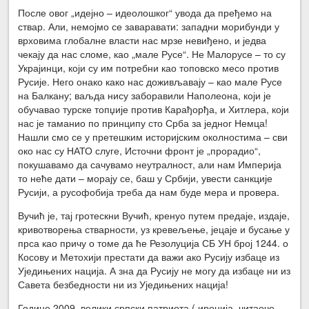
После овог „идејно – идеолошког“ увода да пређемо на
ствар. Али, немојмо се заваравати: западни морибунди у
врховима глобалне власти нас мрзе невиђено, и једва
чекају да нас сломе, као „мале Русе“. Не Малорусе – то су
Украјинци, који су им потребни као топовско месо против
Русије. Него онако како нас доживљавају – као мале Русе
на Балкану; ваљда нису заборавили Наполеона, који је
обучавао турске топџије против Карађорђа, и Хитлера, који
нас је таманио по принципу сто Срба за једног Немца!
Нашли смо се у претешким историјским околностима – сви
око нас су НАТО слуге, Источни фронт је „прорадио“,
покушавамо да сачувамо неутралност, али нам Империја
то неће дати – морају се, баш у Србији, увести санкције
Русији, а русофобија треба да нам буде мера и провера.
Вучић је, тај гротескни Вучић, кренуо путем предаје, издаје,
кривотворења стварности, уз кревељење, јецаје и бусање у
прса као причу о томе да ће Резолуција СБ УН број 1244. о
Косову и Метохији престати да важи ако Русију избаце из
Уједињених нација. А зна да Русију не могу да избаце ни из
Савета безбедности ни из Уједињених нација!
Године 2009, велики српски патриота ( иронија, читаоче,