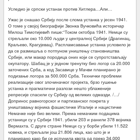
Уследио је српски устанак против Хитлера…Али…
Ужас је снашао Србију после слома устанка у јесен 1941.
О томе у својој биографији Звонка Вучковића историчар
Милош Тимотијевић пише:“Током октобра 1941. Немци су
стрељали око 10.000 људи у централној Србији (Драгинац,
Краљево, Крагујевац). Распламсавање устанка условило је
да се размишља о потпуном уништењу становништва
Србије, или макар породица оних који се супротстављају
окупатору. Шабац је у једном тренутку био логор са 20.000
заточених Срба, а код Засавице у Мачви планирано је
подизање логора за 500.000 Срба. Технички проблеми
реализације овог злочиначког пројекта, брзо гушење
устанка и прагматични разлози нешто ублаженије
репресије спасили су Србију од великих одмазди. /…/
Допринос равногорског и партизанског покрета у
уништавању војника фашистичке Италије и нацистичке
Немачке није био велики. Према немачким подацима
устаници су у Србији 1941. убили 203 и ранили 378 војника
Вермахта. С друге стране Немци су у борби убили 11.522
човека, и стрељали још 21.806 лица, као што је и
планирано како би се испунила квота од преко 34.000