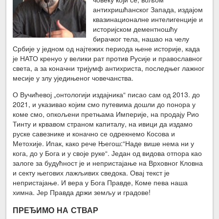
антихришћанског Запада, издајом
квазинационалне интелигенције и
историјском дементношћу
бирачког тела, нашао на челу
Србије у једном од најтежих периода њене историје, када
је НАТО кренуо у велики рат против Русије и православног
света, а за коначни тријумф антихриста, последњег лажног
месије у злу уједињеног човечанства.
О Вучићевој „онтологији издајника“ писао сам од 2013. до
2021, и указивао којим смо путевима дошли до понора у
коме смо, опкољени претњама Империје, на продају Рио
Тинту и крвавом страном капиталу, на ивици да издамо
руске савезнике и коначно се одрекнемо Косова и
Метохије. Ипак, како рече Његош:“Наде више нема ни у
кога, до у Бога и у своје руке“. Један од видова отпора као
залоге за будућност је и непристајање на Врховног Кловна
и секту његових лажљивих сведока. Овај текст је
непристајање. И вера у Бога Правде, Коме пева наша
химна. Јер Правда држи земљу и градове!
ПРЕЂИМО НА СТВАР