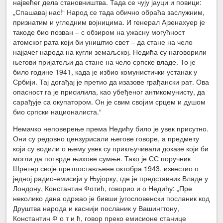
највећег дела становништва. Тада се чују јауци и повици:
„Спашавај нас!“ Народ се тада обично обраћа заслужним,
признатим и угледним војницима. И генерал Ајзенахуер је
такоде био позван – с обзиром на ужасну могућност
атомског рата који би уништио свет – да стане на чело
најјачег народа на кугли земаљској. Недића су наговорили
његови пријатељи да стане на чело српске владе. То је
било године 1941, када је избио комунистички устанак у
Србији. Тај догађај је претио да изазове грађански рат. Ова
опасност га је присилила, као убеђеног антикомунисту, да
сарађује са окупатором. Он је свим својим срцем и душом
био српски националиста.“
Немачко неповерење према Недићу било је увек присутно.
Они су редовно цензурисали његове говоре, а предмету
који су водили о њему увек су прикључивали доказе који би
могли да потврде њихове сумње. Тако је СС поручник
Шретер своје претпостављене октобра 1943. известио о
једној радио-емисији у Њујорку, где је представник Владе у
Лондону, Константин Фотић, говорио и о Недићу: „Пре
неколико дана одржао је бивши југословенски посланик код
Друштва народа и каснији посланик у Вашингтону,
Константин Ф о т и ћ, говор преко емисионе станице