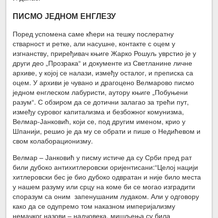
ПИСМО ЈЕДНОМ ЕНГЛЕЗУ
Поред успомена саме кћери на тешку послератну
стварност и ретке, али насушне, контакте с оцем у
изгнанству, приређивач књиге Жарко Рошуљ уврстио је у
други део „Прозрака“ и документе из Светланине личне
архиве, у којој се налази, између осталог, и преписка са
оцем. У архиви је чувано и драгоцено Велмарово писмо
једном енглеском лабуристи, аутору књиге „Побуњени
разум“. С обзиром да се дотични залагао за трећи пут,
између суровог капитализма и безбожног комунизма,
Велмар-Јанковић, који се, под другим именом, крио у
Шпанији, решио је да му се обрати и пише о Недићевом и
свом колаборационизму.
Велмар – Јанковић у писму истиче да су Срби пред рат
били дубоко антихитлеровски оријентисани:“Целој нацији
хитлеровски бес је био дубоко одвратан и није било места
у нашем разуму или срцу на коме би се могао изградити
споразум са оним запенушаним лудаком. Али у одговору
како да се одупремо том наказном империјализму
немачког назови – надчовека, мишљења су била