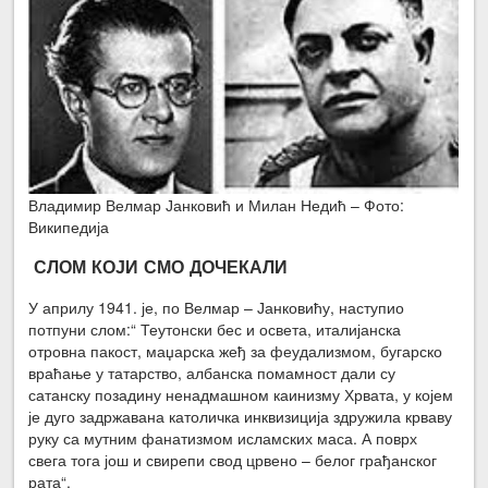
Владимир Велмар Јанковић и Милан Недић – Фото:
Википедија
СЛОМ КОЈИ СМО ДОЧЕКАЛИ
У априлу 1941. је, по Велмар – Јанковићу, наступио
потпуни слом:“ Теутонски бес и освета, италијанска
отровна пакост, маџарска жеђ за феудализмом, бугарско
враћање у татарство, албанска помамност дали су
сатанску позадину ненадмашном каинизму Хрвата, у којем
је дуго задржавана католичка инквизиција здружила крваву
руку са мутним фанатизмом исламских маса. А поврх
свега тога још и свирепи свод црвено – белог грађанског
рата“.