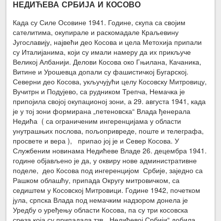
НЕДИЋЕВА СРБИЈА И КОСОВО
Када су Силе Осовине 1941. Године, скупа са својим
сателитима, окупирале и раскомадале Краљевину
Југославију, највећи део Косова и цела Метохија припали
су Италијанима, који су имали намеру да их прикључе
Великој Албанији. Делови Косова око Гњилана, Качаника,
Витине и Урошевца допали су фашистичкој Бугарској.
Северни део Косова, укључујући целу Косовску Митровицу,
Вучитрн и Подујево, са рудником Трепча, Немачка је
припојила својој окупационој зони, а 29. августа 1941, када
је у тој зони формирана „петеновска“ Влада ђенерала
Недића ( са ограниченим ингеренцијама у области
унутрашњих послова, пољопривреде, поште и телеграфа,
просвете и вера ), припао јој је и Север Косова. У
Службеним новинама Недићеве Владе 26. децембра 1941.
године објављено је да, у оквиру нове административне
поделе, део Косова под ингеренцијом Србије, заједно са
Рашком облашћу, припада Округу митровичком, са
седиштем у Косовској Митровици. Године 1942, почетком
јула, српска Влада под немачким надзором донела је
Уредбу о уређењу области Косова, па су три косовска
среза која су припадала тзв. „Недићевој Србији“ добила