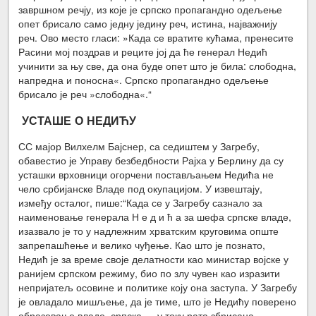
завршном речју, из које је српско пропагандно одељење
опет брисало само једну једину реч, истина, најважнију
реч. Ово место гласи: »Када се вратите кућама, пренесите
Расини мој поздрав и реците јој да ће генерал Недић
учинити за њу све, да она буде опет што је била: слободна,
напредна и поносна«. Српско пропагандно одељење
брисало је реч »слободна«.“
УСТАШЕ О НЕДИЋУ
СС мајор Вилхелм Бајснер, са седиштем у Загребу,
обавестио је Управу безбедбности Рајха у Берлину да су
усташки врховници огорчени постављањем Недића не
чело србијанске Владе под окупацијом. У извештају,
између осталог, пише:“Када се у Загребу сазнало за
наименовање генерала Н е д и ћ а за шефа српске владе,
изазвало је то у надлежним хрватским круговима опште
запрепашћење и велико чуђење. Као што је познато,
Недић је за време своје делатности као министар војске у
ранијем српском режиму, био по злу чувен као изразити
непријатељ осовине и политике коју она заступа. У Загребу
је овладало мишљење, да је тиме, што је Недићу поверено
образовање владе, српска — у току рата збрисана —