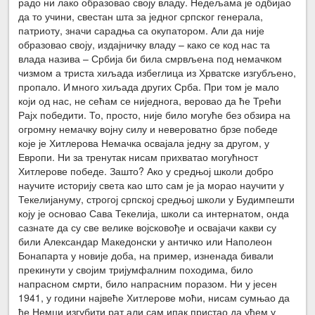
радо ни лако образовао своју владу. Недељама је одбијао
да то учини, свестан шта за једног српског генерала,
патриоту, значи сарадња са окупатором. Али да није
образовао своју, издајничку владу – како се код нас та
влада назива – Србија би била смрвљена под немачком
чизмом а триста хиљада избеглица из Хрватске изгубљено,
пропало. И много хиљада других Срба. При том је мало
који од нас, не сећам се ниједнога, веровао да ће Трећи
Рајх победити. То, просто, није било могуће без обзира на
огромну немачку војну силу и невероватно брзе победе
које је Хитлерова Немачка освајала једну за другом, у
Европи. Ни за тренутак нисам прихватао могућност
Хитлерове победе. Зашто? Ако у средњој школи добро
научите историју света као што сам је ја морао научити у
Текелијануму, строгој српској средњој школи у Будимпешти
коју је основао Сава Текелија, школи са интернатом, онда
сазнате да су све велике војсковође и освајачи какви су
били Александар Македонски у античко или Наполеон
Бонапарта у новије доба, на пример, изненада бивали
прекинути у својим тријумфалним походима, било
напрасном смрти, било напрасним поразом. Ни у јесен
1941, у години највеће Хитлерове моћи, нисам сумњао да
ће Немци изгубити рат али сам ипак пристао да уђем у