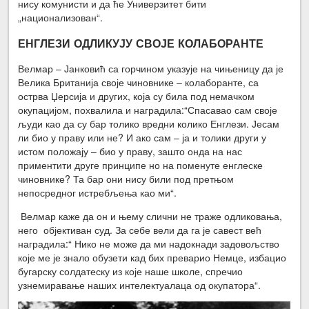
нису комунисти и да ће Универзитет бити
„национализован“.
ЕНГЛЕЗИ ОДЛИКУЈУ СВОЈЕ КОЛАБОРАНТЕ
Велмар – Јанковић са горчином указује на чињеницу да је
Велика Британија своје чиновнике – колаборанте, са
острва Џерсија и других, која су била под немачком
окупацијом, похвалила и наградила:“Спасавао сам своје
људи као да су бар толико вредни колико Енглези. Јесам
ли био у праву или не? И ако сам – ја и толики други у
истом положају – био у праву, зашто онда на нас
приментити друге принципе но на поменуте енглеске
чиновнике? Та бар они нису били под претњом
непосредног истребљења као ми“.
Велмар каже да он и њему слични не траже одликовања,
него објективан суд. За себе вели да га је савест већ
наградила:“ Нико не може да ми надокнади задовољство
које ме је знало обузети кад бих преварио Немце, избацио
бугарску солдатеску из које наше школе, спречио
узнемиравање наших интелектуалаца од окупатора“.