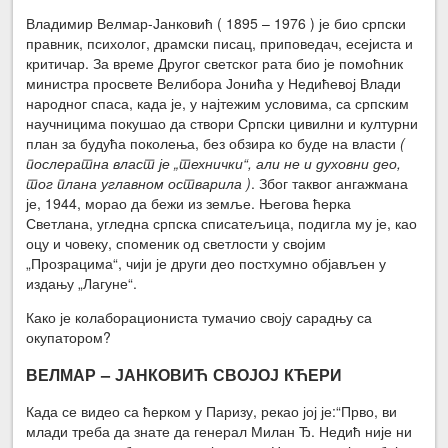
Владимир Велмар-Јанковић ( 1895 – 1976 ) је био српски
правник, психолог, драмски писац, приповедач, есејиста и
критичар. За време Другог светског рата био је помоћник
министра просвете Велибора Јонића у Недићевој Влади
народног спаса, када је, у најтежим условима, са српским
научницима покушао да створи Српски цивилни и културни
план за будућа поколења, без обзира ко буде на власти
(
послератна власт је „технички“, али не и духовни део,
тог плана углавном остварила )
. Због таквог ангажмана
је, 1944, морао да бежи из земље. Његова ћерка
Светлана, угледна српска списатељица, подигла му је, као
оцу и човеку, споменик од светлости у својим
„Прозрацима“, чији је други део постхумно објављен у
издању „Лагуне“.
Како је колаборациониста тумачио своју сарадњу са
окупатором?
ВЕЛМАР – ЈАНКОВИЋ СВОЈОЈ КЋЕРИ
Када се видео са ћерком у Паризу, рекао јој је:“Прво, ви
млади треба да знате да генерал Милан Ђ. Недић није ни