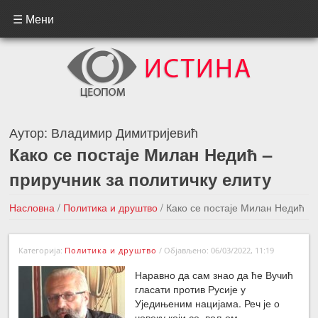
☰ Мени
Аутор:
Владимир Димитријевић
Како се постаје Милан Недић –
приручник за политичку елиту
Насловна
/
Политика и друштво
/
Како се постаје Милан Недић
– приручник за политичку елиту
Категорија:
Политика и друштво
/
Објављено: 06/03/2022, 11:19
←Претходна вест
Следећа вест →
Наравно да сам знао да ће Вучић
гласати против Русије у
Уједињеним нацијама. Реч је о
човеку који се, вољом