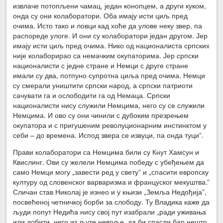
извлаче потопљени чамац, један конопцем, а други куком,
онда су они колаборатори. Оба имају исти циљ пред
очима. Исто тако и ловци кад хоће да улове неку звер, па
распореде улоге. И они су колаборатори један другом. Јер
имају исти циљ пред очима. Нико од националиста српских
није колаборирао са немачким окупаторима. Јер српски
националисти с једне стране и Немци с друге стране
имали су два, потпуно супротна циља пред очима. Немци
су смерали уништити српски народ, а српски патриоти
сачувати га и ослободити га од Немаца. Српски
националисти нису служили Немцима, него су се служили
Немцима. И ово су они чинили с дубоким презрењем
окупатора и с пригушеним револуционарним инстинктом у
себи – до времена. Испод звера се извуци, па онда туци”.
Прави колаборатори са Немцима били су Кнут Хамсун и
Квислинг. Ови су желели Немцима победу с убеђењем да
само Немци могу „завести ред у свету” и „спасити европску
културу од словенског варваризма и француског мекуштва.”
Сличан став Николај је изнео и у књизи „Земља Недођија”,
посвећеној четничкој борби за слободу. Ту Владика каже да
људи попут Недића нису свој пут изабрали „ради уживања
или добити, него из љуте невоље, да би спасли бар нешто