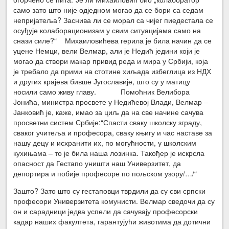
само зато што није одједном могао да се бори са седам
непријатеља? Заснива ли се морал са чијег пиедестала се
осуђује колаборационизам у свим ситуацијама само на
снази силе?“ Михаиловићева герила је била начин да се
уцене Немци, вели Велмар, али је Недић једини који је
могао да створи макар привид реда и мира у Србији, која
је требало да прими на стотине хиљада избеглица из НДХ
и других крајева бивше Југославије, што су у матицу
носили само живу главу. Помоћник Велибора
Јонића, министра просвете у Недићевој Влади, Велмар –
Јанковић је, каже, имао за циљ да на све начине сачува
просветни систем Србије:“Спасти сваку школску зграду,
сваког учитеља и професора, сваку књигу и час наставе за
нашу децу и исхранити их, по могућности, у школским
кухињама – то је била наша лозинка. Такођер је искрсла
опасност да Гестапо уништи наш Универзитет, да
депортира и побије професоре по пољском узору/…/“
Зашто? Зато што су гестаповци тврдили да су сви српски
професори Универзитета комунисти. Велмар сведочи да су
он и сарадници једва успели да сачувају професорски
кадар наших факултета, гарантујући животима да дотични