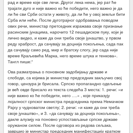
рад и време које све лечи. Другог лека нема, јер рат ће
трајати дуго и није важно ко ће победити, него важно је да
ли ће сви Срби остати у животу, да ли ће у овој земљи бити
Срба или неће. После дуготрајног одобравања поводом
ових речи, министар претседник изражава своје признање
расинским јунацима, нарочито 12 пешадиском пуку, који је
лично видео, и каже да они треба своје јунаштво, у првом
реду храброст, да сачувају за доцнија покољења, сада пак
да сачувају само ред, мир и братску слогу, јер сада није
време Краљевића Марка, него време штука и тенкова«.
Тангл пише:“
Ова разматрања о поновном задобијању државе и
слободе, са којима је министар председник закључио свој
говор, цензура је брисала. Српско пропагандно одељење
је већ овде брисало из текста следећа 3 места: 1. речи: »и
није важно ко ће победити, него ….« , које приказују
лојалност српског министра председника према Немачком
Рајху у чудноватом светлу; 2. речи: »и каже да они треба
своје јунаштво«, и 3. »да сачувају за доцнија покољења«,
дакле алузију на поновно успостављање српске државе
оружаном силом. После одговора из редова сељака,
завршио је министар председник манифестацију кратком