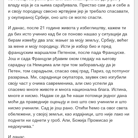
владу која је са њима сарађивала. Пристао сам да и себе а
и своју породицу свесно жртвујем јер је требало спасавати,
у окупираној Србији, оно што се могло спасти.
И данас, после 21 године живота у избеглиштву, кажем ти
да бих исто учинио кад би се поново нашао у ситуацији да
бирам између два зла: мањег за моју земљу, Србију, већег
за мене и моју породицу. Исти је избор био и пред
француским маршалом Петеном, после пада Француске.
Још и сада Французи рђавим оком гледају на његову
сарадњу са Немцима али при том заборављају да је
Петен, том сарадњом, спасао овај град, Париз, од потпуног
разарања. Ми, сарадници окупатора, заувек смо изгубили
своју част у очима савременика, али смо успели да
спасемо многе животе и многа национална блага. Истина,
многе и нисмо. Надам се да ће наши потомци једног дана
моћи да праведније оцењују и оно што смо учинили и што
нисмо учинили. Сад је још рано. Отићи ћемо са овог света
обележени, у својој земљи, као издајници, што није лако ни
поднети ни однети у гроб. Али, Божија Промисао је
недокучива.“
И данас.