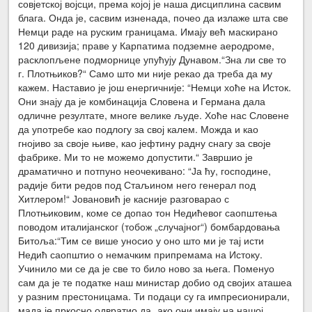
совјетској војсци, према којој је наша дисциплина сасвим
блага. Онда је, сасвим изненада, почео да излаже шта све
Немци раде на руским границама. Имају већ маскирано
120 дивизија; праве у Карпатима подземне аеродроме,
расклопљене подморнице упућују Дунавом.“Зна ли све то
г. Плотњиков?“ Само што ми није рекао да треба да му
кажем. Наставио је још енергичније: “Немци хоће на Исток.
Они знају да је комбинација Словена и Германа дала
одличне резултате, многе велике људе. Хоће нас Словене
да употребе као подлогу за свој калем. Можда и као
гнојиво за своје њиве, као јефтину радну снагу за своје
фабрике. Ми то не можемо допустити.“ Завршио је
драматично и потпуно неочекивано: “Ја ћу, господине,
радије бити редов под Стаљином него генерал под
Хитлером!“ Јовановић је касније разговарао с
Плотњиковим, коме се допао тон Недићевог саопштења
поводом италијанског (тобож „случајног“) бомбардовања
Битоља:“Тим се више уносио у оно што ми је тај исти
Недић саопштио о немачким припремама на Истоку.
Учинило ми се да је све то било ново за њега. Поменуо
сам да је те податке наш министар добио од својих аташеа
у разним престоницама. Ти подаци су га импресионирали,
мада је пркосно одвратио да „ако они имају на нашој