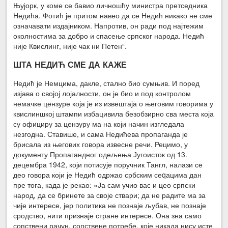
Њујорк, у коме се бавио личношћу министра претседника
Недића. Фотић је притом навео да се Недић никако не сме
означавати издајником. Напротив, он ради под најтежим
околностима за добро и спасење српског народа. Недић
није Квислинг, није чак ни Петен“.
ШТА НЕДИЋ СМЕ ДА КАЖЕ
Недић је Немцима, дакле, стално био сумњив. И поред
изјава о својој лојалности, он је био и под контролом
немачке цензуре која је из извештаја о његовим говорима у
квислиншкој штампи избацивила безобзирно сва места која
су официру за цензуру ма на који начин изгледала
незгодна. Ставише, и сама Недићева пропаганда је
брисала из његових говора извесне речи. Рецимо, у
документу Пропагандног одељења Југоисток од 13.
децембра 1942, који потисује поручник Тангл, налази се
део говора који је Недић одржао србским сеqацима дан
пре тога, када је рекао: »Ја сам учио вас и цео српски
народ, да се бринете за своје ствари; да не радите ма за
чије интересе, јер политика не познаје љубав, не познаје
сродство, нити признаје стране интересе. Она зна само
сопствени рачун, сопствене потребе, које никада нису исте