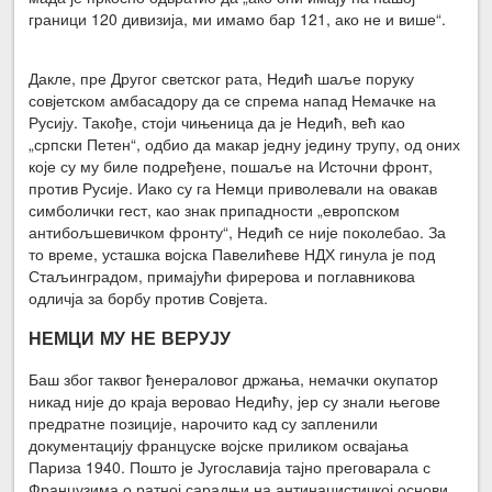
граници 120 дивизија, ми имамо бар 121, ако не и више“.
Дакле, пре Другог светског рата, Недић шаље поруку
совјетском амбасадору да се спрема напад Немачке на
Русију. Такође, стоји чињеница да је Недић, већ као
„српски Петен“, одбио да макар једну једину трупу, од оних
које су му биле подређене, пошаље на Источни фронт,
против Русије. Иако су га Немци приволевали на овакав
симболички гест, као знак припадности „европском
антибољшевичком фронту“, Недић се није поколебао. За
то време, усташка војска Павелићеве НДХ гинула је под
Стаљинградом, примајући фирерова и поглавникова
одличја за борбу против Совјета.
НЕМЦИ МУ НЕ ВЕРУЈУ
Баш због таквог ђенераловог држања, немачки окупатор
никад није до краја веровао Недићу, јер су знали његове
предратне позиције, нарочито кад су запленили
документацију француске војске приликом освајања
Париза 1940. Пошто је Југославија тајно преговарала с
Французима о ратној сарадњи на антинацистичкој основи,