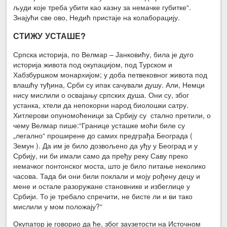
људи које треба убити као казну за немачке губитке“.
Знајући све ово, Недић пристаје на колаборацију.
СТИЖУ УСТАШЕ?
Српска историја, по Велмар – Јанковићу, била је дуго
историја живота под окупацијом, под Турском и
Хабзбуршком монархијом; у доба петвековног живота под
влашћу туђина, Срби су ипак сачували душу. Али, Немци
нису мислили о освајању српских душа. Они су, због
устанка, хтели да непокорни народ биолошки сатру.
Хитлерови опуномоћеници за Србију су стално претили, о
чему Велмар пише:“Границе усташке моћи биле су
„легално“ проширене до самих предграђа Београда (
Земун ). Да им је било дозвољено да уђу у Београд и у
Србију, ни би имали само да пређу реку Саву преко
немачког понтонског моста, што је било питање неколико
часова. Тада би они били поклали и моју рођену децу и
мене и остале разоружане становнике и избеглице у
Србији. То је требало спречити, не бисте ли и ви тако
мислили у мом положају?“
Окупатор је говорио да ће, због заузетости на Источном