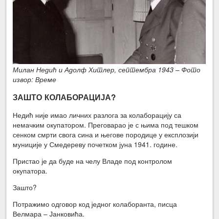
Милан Недић и Адолф Хитлер, септембра 1943 – Фото
извор: Време
ЗАШТО КОЛАБОРАЦИЈА?
Недић није имао личних разлога за колаборацију са
немачким окупатором. Преговарао је с њима под тешком
сенком смрти свога сина и његове породице у експлозији
муниције у Смедереву почетком јуна 1941. године.
Пристао је да буде на челу Владе под контролом
окупатора.
Зашто?
Потражимо одговор код једног колаборанта, писца
Велмара – Јанковића.