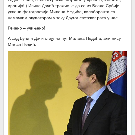
иронија! ) Ивица Дачић тражио је да се из Владе Србије
уклони фотографија Милана Недића, колаборанта са
немачким окупатором у току Другог светског рата у нас.
Речено – учињено!
А сад Вучи и Дачи стају на пут Милана Недића, али нису
Милан Недић.