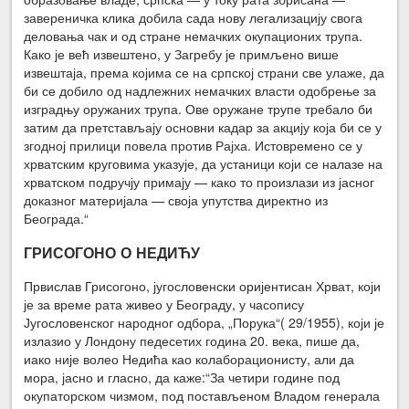
завереничка клика добила сада нову легализацију свога
деловања чак и од стране немачких окупационих трупа.
Како је већ извештено, у Загребу је примљено више
извештаја, према којима се на српској страни све улаже, да
би се добило од надлежних немачких власти одобрење за
изградњу оружаних трупа. Ове оружане трупе требало би
затим да претстављају основни кадар за акцију која би се у
згодној прилици повела против Рајха. Истовремено се у
хрватским круговима указује, да устаници који се налазе на
хрватском подручју примају — како то произлази из јасног
доказног материјала — своја упутства директно из
Београда.“
ГРИСОГОНО О НЕДИЋУ
Првислав Грисогоно, југословенски оријентисан Хрват, који
је за време рата живео у Београду, у часопису
Југословенског народног одбора, „Порука“( 29/1955), који је
излазио у Лондону педесетих година 20. века, пише да,
иако није волео Недића као колаборационисту, али да
мора, јасно и гласно, да каже:“За четири године под
окупаторском чизмом, под постављеном Владом генерала