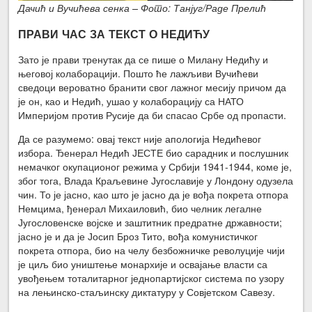
Дачић и Вучићева сенка – Фото: Танјуг/Раде Прелић
ПРАВИ ЧАС ЗА ТЕКСТ О НЕДИЋУ
Зато је прави тренутак да се пише о Милану Недићу и
његовој колаборацији. Пошто ће лажљиви Вучићеви
сведоци вероватно бранити свог лажног месију причом да
је он, као и Недић, ушао у колаборацију са НАТО
Империјом против Русије да би спасао Србе од пропасти.
Да се разумемо: овај текст није апологија Недићевог
избора. Ђенерал Недић ЈЕСТЕ био сарадник и послушник
немачког окупационог режима у Србији 1941-1944, коме је,
због тога, Влада Краљевине Југославије у Лондону одузела
чин. То је јасно, као што је јасно да је вођа покрета отпора
Немцима, ђенерал Михаиловић, био челник легалне
Југословенске војске и заштитник предратне државности;
јасно је и да је Јосип Броз Тито, вођа комунистичког
покрета отпора, био на челу безбожничке револуције чији
је циљ био уништење монархије и освајање власти са
увођењем тоталитарног једнопартијског система по узору
на лењинско-стаљинску диктатуру у Совјетском Савезу.