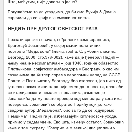
Шта, међутим, није довољно јасно?
Покушаћемо то да утврдимо, да би смо Вучија & Дачија
спречили да се крију иза смоквиног листа.
НЕДИЋ ПРЕ ДРУГОГ СВЕТСКОГ РАТА
Познати српски левичар, вођа левих земљорадника,
Драгољуб Јовановић, у својој књизи политичких
портрета,”Медаљони“ (књига трећа, Службени гласник,
Београд, 2008, стр.379-382), каже да је ђенерал Недић –
њему иначе несимпатичан – још 1940. године обавестио
Плотњикова, совјетског амбасадора у Београду, о својим
сазнањима да Хитлер спрема вероломни напад на СССР.
Пошто је Плотњиков у Београду био изолован, јер нико од
југословенских министара није смео да га посети, плашећи
се италијанског и немачког посланика, замолио је
Јовановића да му нешто провери код министра у кога има
поверења. Јовановић се обратио Недићу који је, како
сведочи аутор „Медаљона“, био за то да се „одупремо
Немцима“. Недић га је, избегавајући хитлеровске уходе,
примио у седам увече. Ево шта, између осталог, Јовановић
каже о том сусрету: “Говорио је о великој дисциплини у