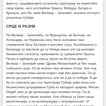
фронту, пацификовати устаничку територију не користећи
своју војску, него употребом Хрвата, Мађара, Бугара и
Арнаута, што би, каже Велмар – Јанковић, значило потпуно
уништење Србије.
СРЦЕ И РАЗУМ
По Велмар – Јанковићу, ни Француска, ни Белгија, ни
Холандија, ни Норвешка нису биле изложене тако
стравичном бесу Хитлера и његових слугу. Колаборанти у
Београду су мислили да су Немци мање зло од њихових
балканских сателита, признавали су суверенитет Краља
Петра и одбијали да шаљу трупе на Источни фронт.
Велмар – Јанковић каже:“Дража Михаиловић је био наше
побуњено срце. Он је значио наш активни отпор. Али под
оним околностима његов покрет није био довољан. Он је
могао да уцени непријатеља, али не и да га победи. И да
би се спречило да и на територији Србије узме маха оно
бесмислено дотрајавање Срба из западних крајева, Милан
Недић узео је да организује наш пасивни отпор. Он је
значио побуну нашег разума. Али обојица су били наша
ресистенција, а не колаборација с непријатељем“. И
огорчено се пита:“Је ли Михаиловић био „колаборатор“