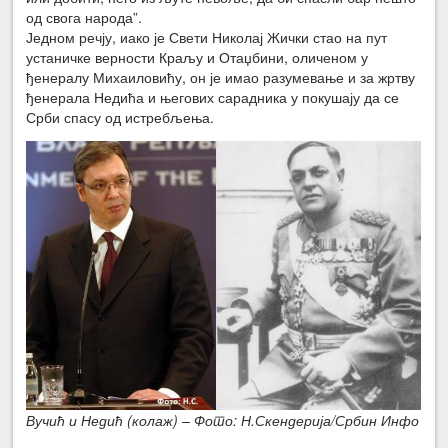
од свога народа”.
Једном речју, иако је Свети Николај Жички стао на пут
устаничке верности Краљу и Отаџбини, оличеном у
ђенералу Михаиловићу, он је имао разумевање и за жртву
ђенерала Недића и његових сарадника у покушају да се
Срби спасу од истребљења.
Вучић и Недић (колаж) – Фото: Н.Скендерија/Србин Инфо