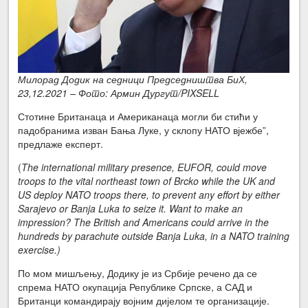
Милорад Додик на седници Председништва БиХ,
23,12.2021 – Фото: Армин Дургут/PIXSELL
Стотине Британаца и Американаца могли би стићи у
падобранима изван Бања Луке, у склопу НАТО вјежбе”,
предлаже експерт.
(
The international military presence, EUFOR, could move
troops to the vital northeast town of Brcko while the UK and
US deploy NATO troops there, to prevent any effort by either
Sarajevo or Banja Luka to seize it. Want to make an
impression? The British and Americans could arrive in the
hundreds by parachute outside Banja Luka, in a NATO training
exercise.)
По мом мишљењу, Додику је из Србије речено да се
спрема НАТО окупација Републике Српске, а САД и
Британци командирају војним дијелом те организације.