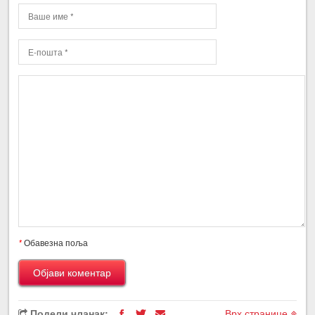
*
Обавезна поља
Подели чланак:
Врх странице