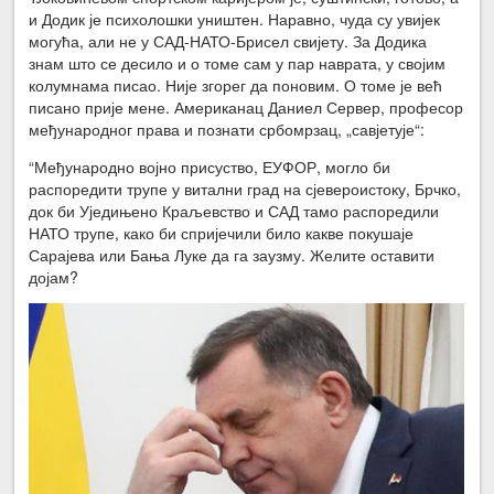
и Додик је психолошки уништен. Наравно, чуда су увијек
могућа, али не у САД-НАТО-Брисел свијету. За Додика
знам што се десило и о томе сам у пар наврата, у својим
колумнама писао. Није згорег да поновим. О томе је већ
писано прије мене. Американац Даниел Сервер, професор
међународног права и познати србомрзац, „савјетује“:
“Међународно војно присуство, ЕУФОР, могло би
распоредити трупе у витални град на сјевероистоку, Брчко,
док би Уједињено Краљевство и САД тамо распоредили
НАТО трупе, како би спријечили било какве покушаје
Сарајева или Бања Луке да га заузму. Желите оставити
дојам?