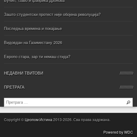
Вучић, Ђаво и фабрика дронова
Зашто студентски протест није обојена револуција?
Последња времена и покајање
Видовдан на Газиместану 2026
Европо стара, зар ти немаш стида?
НЕДАВНИ ТВИТОВИ
ПРЕТРАГА
Copyright ©
Цеопом Истина
2013-2026. Сва права задржана.
Powered by WDC