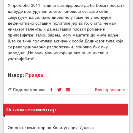
У прољеће 2011. године сам вјеровао да ће Вожд престати
да буде протурјечан а, ето, поновило се. Зато себи
савјетујем да се, иако директно у томе не учествујем,
дефинитивно оставим политике јер за то, очито, немам
никаквог талента, и да наставим писати романе и
приповијетке; тамо, барем, могу маштати до миле воље.
Што се тиче политички активних особа Додиковог типа који
су револуционарно расположени, поновио бих ону
народну: „Не вади мач из корица ако га не мислиш
употријебити“.
Извор:
Правда
Подели чланак:
Врх странице
Оставите коментар
Оставите коментар на Капитулација Додика