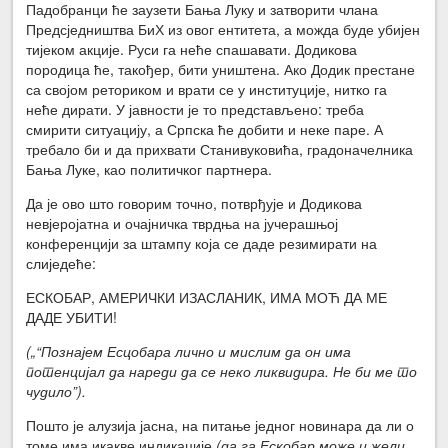
Падобранци ће заузети Бања Луку и затворити члана
Предсједништва БиХ из овог ентитета, а можда буде убијен
тијеком акције. Руси га неће спашавати. Додикова
породица ће, такођер, бити уништена. Ако Додик престане
са својом реториком и врати се у институције, нитко га
неће дирати. У јавности је то представљено: треба
смирити ситуацију, а Српска ће добити и неке паре. А
требало би и да прихвати Станивуковића, градоначелника
Бања Луке, као политичког партнера.
Да је ово што говорим точно, потврђује и Додикова
невјеројатна и очајничка тврдња на јучерашњој
конференцији за штампу која се даде резимирати на
слиједеће:
ЕСКОБАР, АМЕРИЧКИ ИЗАСЛАНИК, ИМА МОЋ ДА МЕ
ДАДЕ УБИТИ!
(„“Познајем Есцобара лично и мислим да он има
потенцијал да нареди да се неко ликвидира. Не би ме то
чудило”).
Пошто је алузија јасна, на питање једног новинара да ли о
томе има икакве индикације
(да га Ескобар може и жели