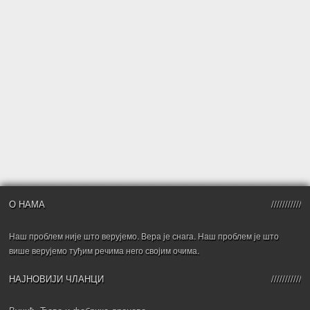
О НАМА
Наш проблем није што верујемо. Вера је снага. Наш проблем је што
више верујемо туђим речима него својим очима.
НАЈНОВИЈИ ЧЛАНЦИ