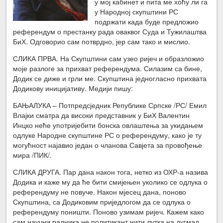
у мој кабинет и пита ме хоћу ли га
у Народној скупштини РС
подржати када буде предложио
референдум о престанку рада оваквог Суда и Тужилаштва
БиХ. Одговорио сам потврдно, јер сам тако и мислио.
СЛИКА ПРВА. На Скупштини сам узео ријеч и образложио
моје разлоге за прихват референдума. Силазим са бине,
Додик се диже и грли ме. Скупштина једногласно прихвата
Додикову иницијативу. Медији пишу:
БАЊАЛУКА – Потпредсједник Републике Српске /РС/ Емил
Влајки сматра да високи представник у БиХ Валентин
Инцко неће употријебити бонска овлаштења за укидањем
одлуке Народне скупштине РС о референдуму, како је ту
могућност најавио један о чланова Савјета за провођење
мира /ПИК/.
СЛИКА ДРУГА. Пар дана након тога, нетко из ОХР-а назива
Додика и каже му да ће бити смијењен уколико се одлука о
референдуму не повуче. Након мјесец дана, поново
Скупштина, са Додиковим приједлогом да се одлука о
референдуму поништи. Поново узимам ријеч. Кажем како
сам научни радника не политикант нити лутка на дугмад.