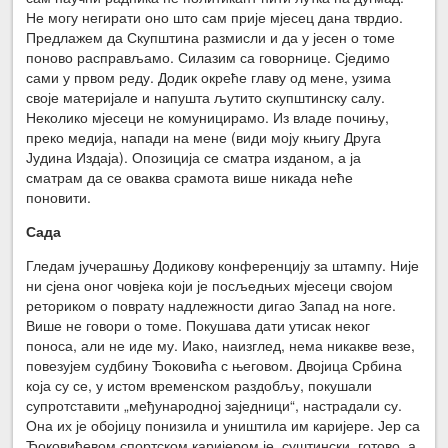
Не могу негирати оно што сам прије мјесец дана тврдио.
Предлажем да Скупштина размисли и да у јесен о томе
поново расправљамо. Силазим са говорнице. Сједимо
сами у првом реду. Додик окреће главу од мене, узима
своје материјале и напушта љутито скупштинску салу.
Неколико мјесеци не комуницирамо. Из владе почињу,
преко медија, напади на мене (види моју књигу Друга
Јудина Издаја). Опозиција се сматра изданом, а ја
сматрам да се оваква срамота више никада неће
поновити.
Сада
Гледам јучерашњу Додикову конференцију за штампу. Није
ни сјена оног човјека који је посљедњих мјесеци својом
реториком о поврату надлежности дигао Запад на ноге.
Више не говори о томе. Покушава дати утисак неког
поноса, али не иде му. Иако, наизглед, нема никакве везе,
повезујем судбину Ђоковића с његовом. Двојица Србина
која су се, у истом временском раздобљу, покушали
супротставити „међународној заједници“, настрадали су.
Она их је обојицу понизила и уништила им каријере. Јер са
Ђоковићевом спортском каријером је, суштински, готово, а