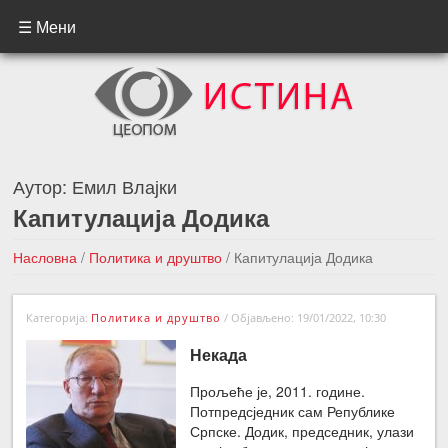
☰ Мени
Аутор:
Емил Влајки
Капитулација Додика
Насловна
/
Политика и друштво
/
Капитулација Додика
←Претходна вест
Следећа вест →
Категорија:
Политика и друштво
/
Објављено: 19/01/2022, 10:30
Некада
Прољеће је, 2011. године.
Потпредсједник сам Републике
Српске. Додик, председник, улази