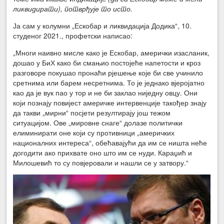
ликвидирати), потврђује то исто.
Ја сам у колумни „Ескобар и ликвидација Додика“, 10.
студеног 2021., профетски написао:
„Многи наивно мисле како је Ескобар, амерички изасланик,
дошао у БиХ како би смањио постојеће напетости и кроз
разговоре покушао пронаћи рјешење које би све учинило
сретнима или барем несретнима. То је једнако вјеројатно
као да је вук пао у тор и не би заклао ниједну овцу. Они
који познају повијест америчке интервенције такођер знају
да такви „мирни“ посјети резултирају још тежом
ситуацијом. Ове „мировне снаге“ долазе политички
елиминирати оне који су противници „америчких
националних интереса“, обећавајући да им се ништа неће
догодити ако прихвате оно што им се нуди. Караџић и
Милошевић то су повјеровали и нашли се у затвору.“