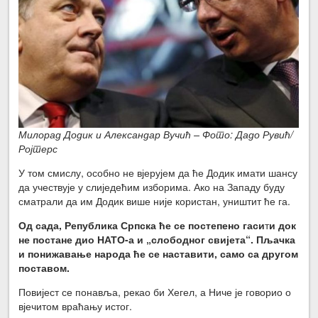
Милорад Додик и Александар Вучић – Фото: Дадо Рувић/
Ројтерс
У том смислу, особно не вјерујем да ће Додик имати шансу
да учествује у слиједећим изборима. Ако на Западу буду
сматрали да им Додик више није користан, уништит ће га.
Од сада, Република Српска ће се постепено гаси
т
и док
не постане дио НАТО-а и „слободног свијета“. Пљачка
и понижавање народа ће се наставити, само са другом
поставом.
Повијест се понавља, рекао би Хегел, а Ниче је говорио о
вјечитом враћању истог.