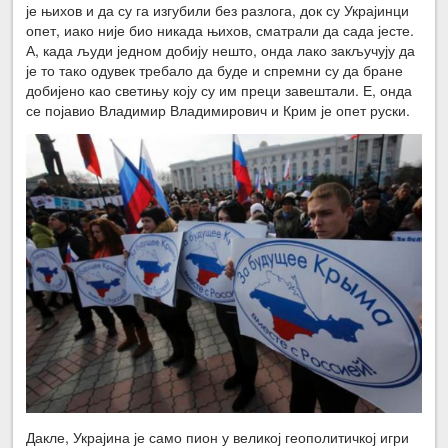
је њихов и да су га изгубили без разлога, док су Украјинци
опет, иако није био никада њихов, сматрали да сада јесте.
А, када људи једном добију нешто, онда лако закључују да
је то тако одувек требало да буде и спремни су да бране
добијено као светињу коју су им преци завештали. Е, онда
се појавио Владимир Владимирович и Крим је опет руски.
Дакле, Украјина је само пион у великој геополитичкој игри