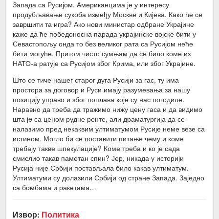
Запада са Русијом. Американцима је у интересу
продубљавање сукоба између Москве и Кијева. Како ће се
завршити та игра? Ако нови министар одбране Украјине
каже да ће победоносна парада украјинске војске бити у
Севастопољу онда то без великог рата са Русијом неће
бити могуће. Притом чисто сумњам да се било коме из
НАТО-а ратује са Русијом због Крима, или због Украјине.
Што се тиче нашег старог дуга Русији за гас, ту има
простора за договор и Руси имају разумевања за нашу
позицију управо и због поплава које су нас погодиле.
Наравно да треба да тражимо нижу цену гаса и да видимо
шта je са ценом рудне ренте, али драматургија да се
налазимо пред некаквим ултиматумом Русије неме везе са
истином. Могло би се поставити питање чему и коме
требају такве шпекулације? Коме треба и ко је сада
смислио такав паметан спин? Јер, никада у историји
Русија није Србији постављала било какав ултиматум.
Ултиматуми су долазили Србији од стране Запада. Заједно
са бомбама и ракетама…
Извор:
Политика