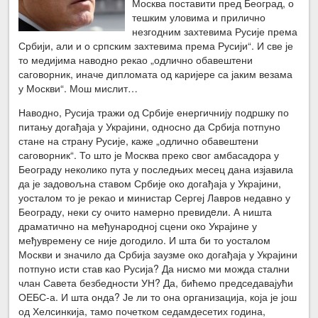
Москва поставити пред Београд, о
тешким уловима и прилично
незгодним захтевима Русије према
Србији, али и о српским захтевима према Русији“. И све је
то медијима наводно рекао „одлично обавештени
саговорник, иначе дипломата од каријере са јаким везама
у Москви“. Мош мислит…
Наводно, Русија тражи од Србије енергичнију подршку по
питању догађаја у Украјини, односно да Србија потпуно
стане на страну Русије, каже „одлично обавештени
саговорник“. То што је Москва преко свог амбасадора у
Београду неколико пута у последњих месец дана изјавила
да је задовољна ставом Србије око догађаја у Украјини,
уосталом то је рекао и министар Сергеј Лавров недавно у
Београду, неки су очито намерно превидeли. А ништа
драматично на међународној сцени око Украјине у
међувремену се није догодило. И шта би то уосталом
Москви и значило да Србија заузме око догађаја у Украјини
потпуно исти став као Русија? Да нисмо ми можда стални
члан Савета безбедности УН? Да, бићемо председавајући
ОЕБС-а. И шта онда? Је ли то она организација, која је још
од Хелсинкија, тамо почетком седамдесетих година,