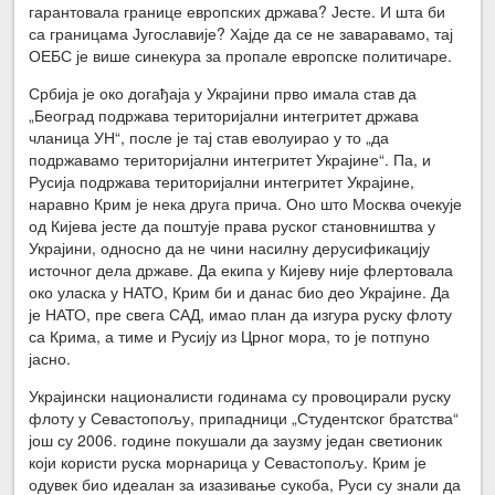
гарантовала границе европских држава? Јесте. И шта би
са границама Југославије? Хајде да се не заваравамо, тај
ОЕБС је више синекура за пропале европске политичаре.
Србија је око догађаја у Украјини прво имала став да
„Београд подржава територијални интегритет држава
чланица УН“, после је тај став еволуирао у то „да
подржавамо територијални интегритет Украјине“. Па, и
Русија подржава територијални интегритет Украјине,
наравно Крим је нека друга прича. Оно што Москва очекује
од Кијева јесте да поштује права руског становништва у
Украјини, односно да не чини насилну дерусификацију
источног дела државе. Да екипа у Кијеву није флертовала
око уласка у НАТО, Крим би и данас био део Украјине. Да
је НАТО, пре свега САД, имао план да изгура руску флоту
са Крима, а тиме и Русију из Црног мора, то је потпуно
јасно.
Украјински националисти годинама су провоцирали руску
флоту у Севастопољу, припадници „Студентског братства“
још су 2006. године покушали да заузму један светионик
који користи руска морнарица у Севастопољу. Крим је
одувек био идеалан за изазивање сукоба, Руси су знали да