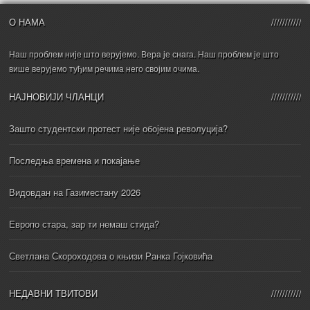
О НАМА
Наш проблем није што верујемо. Вера је снага. Наш проблем је што
више верујемо туђим речима него својим очима.
НАЈНОВИЈИ ЧЛАНЦИ
Зашто студентски протест није обојена револуција?
Последња времена и покајање
Видовдан на Газиместану 2026
Европо стара, зар ти немаш стида?
Светлана Скороходова о књизи Ранка Гојковића
НЕДАВНИ ТВИТОВИ