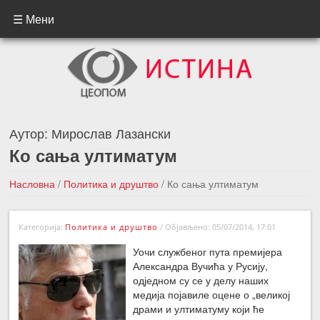
☰ Мени
Аутор:
Мирослав Лазански
Ко сања ултиматум
Насловна
/
Политика и друштво
/
Ко сања ултиматум
←Претходна вест
Следећа вест →
Категорија:
Политика и друштво
/
Објављено: 05/07/2014, 17:01
Уочи службеног пута премијера
Александра Вучића у Русију,
одједном су се у делу наших
медија појавиле оцене о „великој
драми и ултиматуму који ће