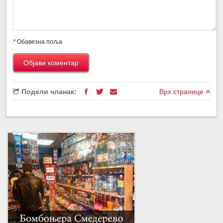
*
Обавезна поља
Подели чланак:
Врх странице