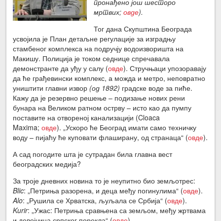
пронађено још шесторо
мртвих;
овде
).
Тог дана Скупштина Београда
усвојила је План детаљне регулације за изградњу
стамбеног комплекса на подручју водоизворишта на
Макишу. Полиција је током седнице спречавала
демонстранте да уђу у салу (
овде
). Стручњаци упозоравају
да ће грађевински комплекс, а можда и метро, неповратно
уништити главни извор
(од 1892)
градске воде за пиће.
Кажу да је резервно решење – подизање нових рени
бунара на Великом ратном острву – исто као да пумпу
поставите на отвореној канализацији (Cloaca
Maxima;
овде
). „Ускоро ће Београд имати само техничку
воду – пијаћу ће куповати флаширану, од странаца“ (
овде
).
А сад погодите шта је сутрадан била главна вест
београдских медија?
За троје дневних новина то је неупитно био земљотрес:
Blic
: „Петриња разорена, и деца међу погинулима“ (
овде
).
Alo
: „Рушила се Хрватска, љуљала се Србија“ (
овде
).
Kurir
: „Ужас: Петриња сравњена са земљом, међу жртвама
и девојчица српског порекла“ (
овде
).