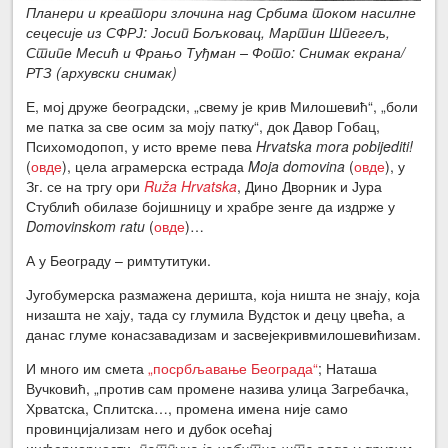
Планери и креатори злочина над Србима током насилне
сецесије из СФРЈ: Јосип Бољковац, Мартин Шпегељ,
Стипе Месић и Фрањо Туђман – Фото: Снимак екрана/
РТЗ (архувски снимак)
Е, мој друже београдски, „свему је крив Милошевић“, „боли
ме патка за све осим за моју патку“, док Давор Гобац,
Психомодопоп, у исто време пева
Hrvatska mora pobijediti!
(
овде
), цела аграмерска естрада
Moja domovina
(
овде
), у
Зг. се на тргу ори
Ruža Hrvatska
, Дино Дворник и Јура
Стублић обилазе бојишницу и храбре зенге да издрже у
Domovinskom ratu
(
овде
)…
А у Београду – римтутитуки.
Југобумерска размажена деришта, која ништа не знају, која
низашта не хају, тада су глумила Вудсток и децу цвећа, а
данас глуме конасзавадизам и засвејекривмилошевићизам.
И много им смета
„посрбљавање Београда“
; Наташа
Вучковић, „против сам промене назива улица Загребачка,
Хрватска, Сплитска…, промена имена није само
провинцијализам него и дубок осећај
инфериорности,
потпуно је небитно шта раде у другим