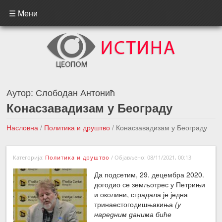
☰ Мени
Аутор:
Слободан Антонић
Конасзавадизам у Београду
Насловна
/
Политика и друштво
/
Конасзавадизам у Београду
←Претходна вест
Следећа вест →
Категорија:
Политика и друштво
/
Објављено: 08/11/2021, 00:13
Да подсетим, 29. децембра 2020.
догодио се земљотрес у Петрињи
и околини, страдала је једна
тринаестогодишњакиња
(у
наредним данима биће