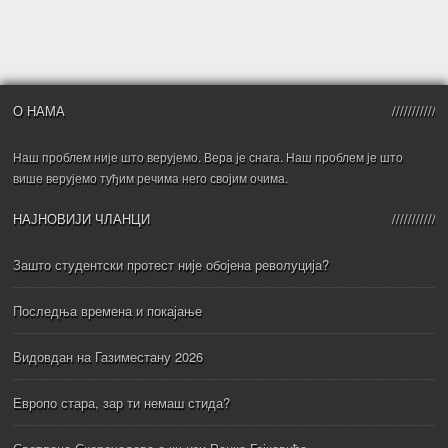
О НАМА
Наш проблем није што верујемо. Вера је снага. Наш проблем је што
више верујемо туђим речима него својим очима.
НАЈНОВИЈИ ЧЛАНЦИ
Зашто студентски протест није обојена револуција?
Последња времена и покајање
Видовдан на Газиместану 2026
Европо стара, зар ти немаш стида?