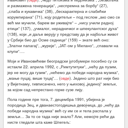
и размажена генерација“, „неспремна за борбу“ (27),
„слаба и кукавичка“ (38), „бескарактерна и слабићки
корумпирана“ (71), коју родитељи – под геслом „ако смо се
већ ми мучили, барем ви уживајте“ – „нису учили радној
етици“ (137), „учмалог, нерадничког и шпекулантског духа“
(138), који „и даље верују у представу да је најбољи живот
у Србији био до Осме седнице“ (159) – знате већ оно:
„Златни папагај“, „журеје“, „ЈАТ-ом у Милано“, „спавали на
клупи“….
Моји и Ивановићеви београдски југобумери посебно су се
истакли 22. априла 1992, с „Римтутитуки“, „нећу да пузим,
јер не могу да гузим“, „нећемо да победи народна музика“,
„мање пуцај, више туцај“… (
овде
). Једино што рат није био
у Вијетнаму, гивписаченз, него у њиховој „јединој“ земљи,
за којом сад непрестано горке сузе лију.
Пола године пре тога, 7. децембра 1991, убијена је
породица Зец, и дванаестогодишња девојчица, до „нећу да
победи народна музика“ већ су им се и тела распала у
земљи… За то се тада није знало? Али, немојте рећи да
нисте гледали шта каже Шпегељ: