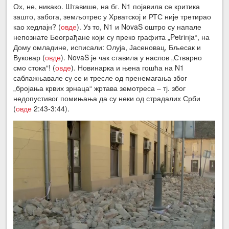
Ох, не, никако. Штавише, на бг. N1 појавила се критика
зашто, забога, земљотрес у Хрватској и РТС није третирао
као хедлајн? (
овде
). Уз то, N1 и NovaS оштро су напале
непознате Београђане који су преко графита „Petrinja“, на
Дому омладине, исписали: Олуја, Јасеновац, Бљесак и
Вуковар (
овде
). NovaS је чак ставила у наслов „Стварно
смо стока“! (
овде
). Новинарка и њена гошћа на N1
саблажњавале су се и тресле од пренемагања због
„бројања крвих зрнаца“ жртава земотреса – тј. због
недопустивог помињања да су неки од страдалих Срби
(
овде
2:43-3:44).