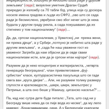
земљама
“ (
овде
); визуелни уметник Драган Срдић
приредио је изложбу са 70 табли бгд. улица које су доскора
носиле имена градова и људи из СФРЈ, „ово што се сада
ради је бесмислено, увређени смо због нечег што је нека
будала у другом граду рекла, а сада покушавамо да их
стигнемо у том национализму“ (
овде
)…
Да, да, српски национализам, у Хрватској „ни према жени,
ни према дјеци“, а у Србији „потпуно је небитно шта раде у
другим земљама“, и „сада ће наш уважени гост из
уваженог Загреба да нам објасни да је овде сваки
национализам исти, али да је српски ипак најгори“ (
овде
).
Разумем да је неко егоцентрик и материјалиста, „четврта
генерација београџана“, члан привилеговане „фуј-
србистан“ класе, културрасистичка пахуљица што се гади
свега ван „круга двојке“… Али, не разумем толику размеру
глупости и кратковидости, „шмрк, шмрк, земљотрес у
Петрињи, а шта оно беше у Макишу, циганско насеље?“…
Па, кад нас сутра дете буде питало: „Тата, што сад ни у
Београду више нема да се пије вода из чесме“, да му лепо
кажемо: „Конасзавадизам, сине. А у Белорусији ухапсили