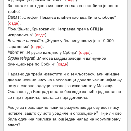
За осталих пет дневних новина главна вест било је нешто
треће:
Danas
: „Стефан Немања плаћен као два Кипа слободе“
(
овде
).
Политика
: „Кривокапић: Неправда према СПЦ је
исправљена“ (
овде
).
Вечерње новости
: „Журке у болницу шаљу још 10.000
заражених“ (
овде
).
Informer
: „И руске вакцине у Србији“
(овде
).
Srpski telegraf
: „Милова мадам заводи и шпијунира
функционере по Србији“ (
овде
).
Наравно да треба известити и о земљотресу, али ниједне
дневне новине нису на насловници донеле чак ни најмању
ноту о спорној одлуци везаној за извориште у Макишу.
Опасност да Београд остане без воде за пиће једноставно
се није појавила, ништа се није догодило.
Ако је за провладине новине разумљиво да ову вест нису
истакле, зашто су исто урадиле и опозиционе? Није ли ово
била одлична прилика за још један напад на корумпирану
власт?