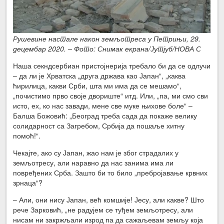
Рушевине настале након земљотреса у Петрињи, 29.
децембар 2020. – Фото: Снимак екрана/Јутјуб/НОВА С
Наша секндсербиан пристојнерија требало би да се одлучи
– да ли је Хрватска „друга држава као Јапан“, „каква
ћирилица, какви Срби, шта ми има да се мешамо“,
„почистимо прво своје двориште“ итд. Или, „па, ми смо сви
исто, ех, ко нас завади, мене све муке њихове боле“ –
Балша Божовић: „Београд треба сада да покаже велику
солидарност са Загребом, Србија да пошаље хитну
помоћ!“.
Чекајте, ако су Јапан, жао нам је због страдалих у
земљотресу, али наравно да нас занима има ли
повређених Срба. Зашто би то било „пребројавање крвних
зрнаца“?
– Али, они нису Јапан, већ комшије! Јесу, али какве? Што
рече Зарковић, „не радујем се туђем земљотресу, али
нисам ни закржљали изрод па да сажаљевам земљу која