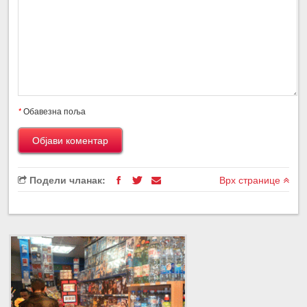
*
Обавезна поља
Подели чланак:
Врх странице