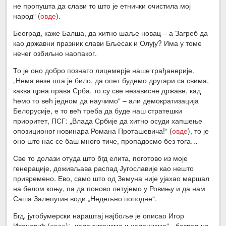
не пропушта да слави то што је етнички очистила мој
народ“ (
овде
).
Београд, каже Балша, да хитно шаље новац – а Загреб да
као државни празник слави Бљесак и Олују? Има у томе
нечег озбиљно наопаког.
То је оно добро познато лицемерје наше грађанерије.
„Нема везе шта је било, да опет будемо другари са свима,
каква црна права Срба, то су све независне државе, кад
ћемо то већ једном да научимо“ – али демократизација
Белорусије, е то већ треба да буде наш стратешки
приоритет, ПСГ: „Влада Србије да хитно осуди хапшење
опозиционог новинара Романа Проташевича!“ (
овде
), то је
оно што нас се баш много тиче, пропадосмо без тога…
Све то долази отуда што бгд елита, поготово из моје
генерације, доживљава распад Југославије као нешто
привремено. Ево, само што од Земуна није ујахао маршал
на белом коњу, па да поново летујемо у Ровињу и да нам
Саша Залепугин води „Недељно поподне“.
Бгд. југобумерски нараштај најбоље је описао Игор
Ивановић (
овде
): „чедо титоизма и хедонизма“, „безвољна