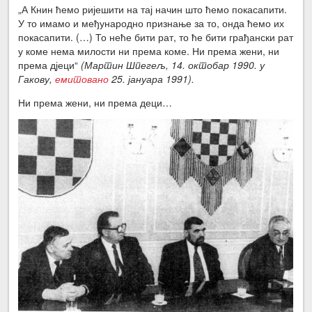
„А Книн ћемо ријешити на тај начин што ћемо покасапити.
У то имамо и међународно признање за то, онда ћемо их
покасапити. (…) То неће бити рат, то ће бити грађански рат
у коме нема милости ни према коме. Ни према жени, ни
према дјеци“
(Мартин Шпегељ, 14. октобар 1990. у
Гакову,
емитовано
25. јануара 1991).
Ни према жени, ни према деци…