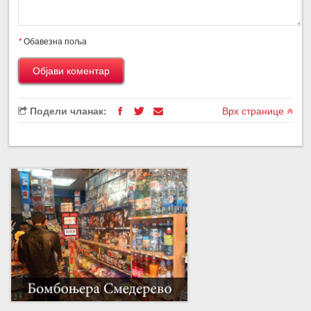
*
Обавезна поља
Подели чланак:
Врх странице