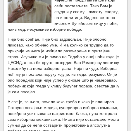
себи постављате. Тако Вам је
свуда и у свему – животу, спорту,
па и политици. Видело се то на
киселом Вучићевом лицу у ноћи,
наизглед, несумњиве изборне победе.
Није био срећан. Није био задовољан. Није злобно
ликовао, како обично уме. И ма колико се трудио да то
прикрије из њега је избијало разочарење и притајени
страх. Исувише ми је личио на Тадића у оној ноћи када је
ЦЕСИД, а шта би друго, потврдио Ван Ромпејову честитку
Николићу на пола изборног дана. Није ни чудо. Изборна
ноћ му је послала поруку коју је, изгледа, разумео. Он је
био победник који није успео у ономе што је намеравао,
победник који гледа у клицу будућег пораза, свестан да ју
је сам посејао.
А све је, за њега, почело како треба и како је планирао.
Потпуно освајање медија, супериорна изборна кампања,
невиђено уситњавање патриотског блока, пуна контрола
свих изборних механизама. Ништа није остављало места
сумњи да се неће остварити пројектована апсолутна
победа на свим нивоима.