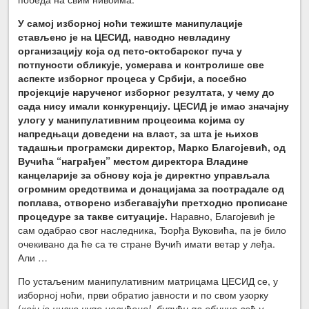
У самој изборној ноћи тежиште манипулације
стављено је на ЦЕСИД, наводно невладину
организацију која од пето-октобарског пуча у
потпуности обликује, усмерава и контролише све
аспекте изборног процеса у Србији, а посебно
пројекције нарученог изборног резултата, у чему до
сада нису имали конкуренцију.
ЦЕСИД је имао значајну
улогу у манипулативним процесима којима су
напредњаци доведени на власт, за шта је њихов
тадашњи програмски директор, Марко Благојевић, од
Вучића “награђен” местом директора Владине
канцеларије за обнову која је директно управљала
огромним средствима и донацијама за пострадале од
поплава, отворено избегавајући претходно прописане
процедуре за такве ситуације.
Наравно, Благојевић је
сам одабрао свог наследника, Ђорђа Вуковића, па је било
очекивано да ће са те стране Вучић имати ветар у леђа.
Али …
По устаљеним манипулативним матрицама ЦЕСИД се, у
изборној ноћи, први обратио јавности и по свом узорку
(
који је иначе чудо невиђено!, будући да обично већ у