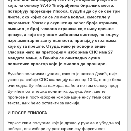
који, на основу 97,45 % обрађених бирачких места,
потврђују пројекције Ипсоса, будући да су се све три
листе, око којих су се ломила копља, сместиле у
парламент. Улазак у скупштину већег броја странака,
смањио је број гласова странака које нису прешле
цензус, а који се у овом изборном систему, по кључу
парламентарне заступљености, припајају странкама
које су га прешле. Отуда, иако је освојио више
гласова него на претходним изборима СНС има 27
мандата мање, а Вучићу се очигледно сузио
политички простор који је мислио да прошири.
Вучићев политички цунами, како га је назвао Дачић, није
успео да сабије СПС коалицију на испод 10 %, што је била
очигледна Вучићева намера, па ће и по том основу пред
Вучићем бити тешка политичка одлука. Али, све те
прогнозе и пост-изборне комбинације нису тема овог
текста, њих ћемо оставити за касније.
И ПОСЛЕ ЕПИЛОГА
Упркос свим полугама које је држао у рукама и убедљивој
победи, ови избори су разоткрили сву фарсичност