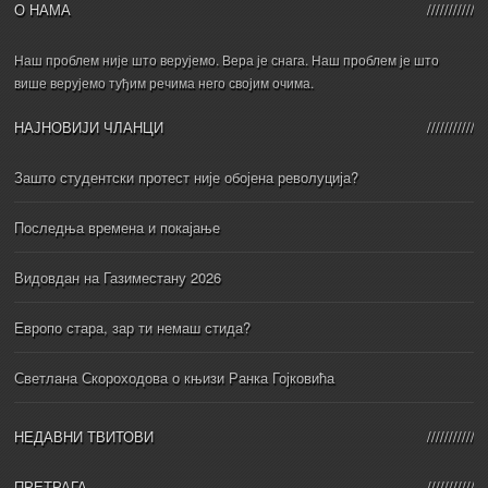
О НАМА
Наш проблем није што верујемо. Вера је снага. Наш проблем је што
више верујемо туђим речима него својим очима.
НАЈНОВИЈИ ЧЛАНЦИ
Зашто студентски протест није обојена револуција?
Последња времена и покајање
Видовдан на Газиместану 2026
Европо стара, зар ти немаш стида?
Светлана Скороходова о књизи Ранка Гојковића
НЕДАВНИ ТВИТОВИ
ПРЕТРАГА