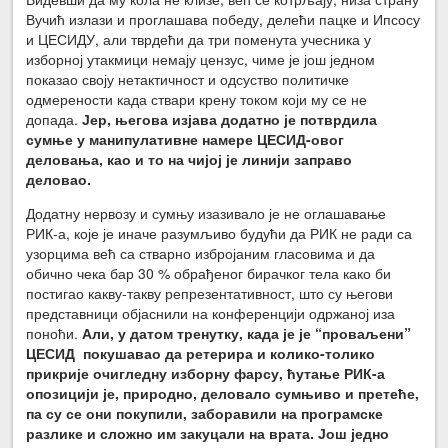
Вучић излази и проглашава победу, делећи пацке и Ипсосу
и ЦЕСИДУ, али тврдећи да три поменута учесника у
изборној утакмици немају цензус, чиме је још једном
показао своју нетактичност и одсуство политичке
одмерености када ствари крену током који му се не
допада.
Јер, његова изјава додатно је потврдила
сумње у манипулативне намере ЦЕСИД-овог
деловања, као и то на чијој је линији заправо
деловао.
Додатну нервозу и сумњу изазивало је не оглашавање
РИК-а, које је иначе разумљиво будући да РИК не ради са
узорцима већ са стварно избројаним гласовима и да
обично чека бар 30 % обрађеног бирачког тела како би
постигао какву-такву репрезентативност, што су његови
представници објаснили на конференцији одржаној иза
поноћи.
Али, у датом тренутку, када је је “проваљени”
ЦЕСИД покушавао да ретерира и колико-толико
прикрије очигледну изборну фарсу, ћутање РИК-а
опозицији је, природно, деловало сумњиво и претеће,
па су се они покупили, заборавили на програмске
разлике и сложно им закуцали на врата. Још једно