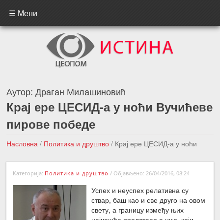
☰ Мени
Аутор:
Драган Милашиновић
Крај ере ЦЕСИД-а у ноћи Вучићеве
пирове победе
Насловна
/
Политика и друштво
/
Крај ере ЦЕСИД-а у ноћи
Вучићеве пирове победе
Категорија:
Политика и друштво
/
Објављено: 26/04/2016, 08:24
←Претходна вест
Следећа вест →
Успех и неуспех релативна су
ствар, баш као и све друго на овом
свету, а границу између њих
најчешће представља циљ који