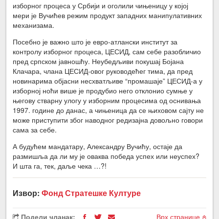
изборног процеса у Србији и оголили чињеницу у којој
мери је Вучићев режим продукт западних манипулативних
механизама.
Посебно је важно што је евро-атлански институт за
контролу изборног процеса, ЦЕСИД, сам себе разобличио
пред српском јавношћу. Неубедљиви покушај Бојана
Клачара, члана ЦЕСИД-овог руководећег тима, да пред
новинарима објасни несхватљиве “промашаје” ЦЕСИД-а у
изборној ноћи више је продубио него отклонио сумње у
његову стварну улогу у изборним процесима од оснивања
1997. године до данас, а чињеница да се њиховом сајту не
може приступити због наводног редизајна довољно говори
сама за себе.
А будућем мандатару, Александру Вучићу, остаје да
размишља да ли му је оваква победа успех или неуспех?
И шта га, тек, даље чека …?!
Извор:
Фонд Стратешке Културе
Подели чланак:
Врх странице