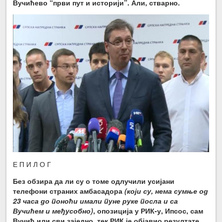
Вучићево “први пут и историји”. Али, стварно.
Е П И Л О Г
Без обзира да ли су о томе одлучили усијани
телефони страних амбасадора
(који су, нема сумње од
23 часа до поноћи имали пуне руке посла и са
Вучићем и међусобно)
, опозиција у РИК-у, Ипсос, сам
Вучић или сви заједно, тек РИК је објавио резултате