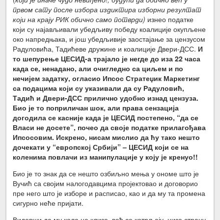
првом сату после избора издиктира
изборни резултат
који на крају РИК обично само потврди)
изнео податке
који су најављивали убедљиву победу коалиције окупљене
око напредњака, и још убедљивије заостајање за цензусом
Радуловића, Тадићеве дружине и коалиције Двери-ДСС.
И
то шепурење ЦЕСИД-а трајало је негде до иза 22 часа
када се, ненадано, али очигледно са циљем и по
нечијем задатку, огласио Ипсос Стратеџик Маркетинг
са подацима који су указивали да су Радуловић,
Тадић и Двери-ДСС прилично удобно изнад цензуза.
Био је то поприличан шок, али права сензација
догодила се касније када је ЦЕСИД постепено, “да се
Власи не досете”, почео да своје податке прилагођава
Ипсосовим. Искрено, нисам мислио да ћу тако нешто
дочекати у “европској Србији” –
ЦЕСИД који се на
коленима повлачи из манипулације у коју је кренуо!!
Био је то знак да се нешто озбиљно мења у ономе што је
Вучић са својим налогодавцима пројектовао и договорио
пре него што је изборе и расписао, као и да му та промена
сигурно неће пријати.
Видевши да му кола не клизе, већ се котрљају, низа страну