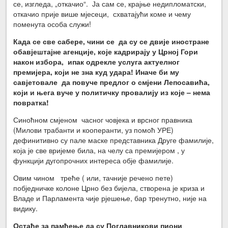
се, изгледа, „откачио“. Ја сам се, крајње недипломатски,
откачио прије више мјесеци, схватајући коме и чему
поменута особа служи!
Када се све сабере, чини се да су се двије иностране
обавјештајне агенције, које кадрирају у Црној Гори
након избора, ипак одрекле услуга актуелног
премијера, који не зна куд удара! Иначе би му
савјетовале да повуче предлог о смјени Лепосавића,
који и њега вуче у политичку провалију из које – нема
повратка!
Синоћном смјеном часног човјека и врсног правника
(Милови трабанти и кооперанти, уз помоћ УРЕ)
дефинитивно су пале маске представника Друге фамилије,
која је све вријеме била, на челу са премијером , у
функцији дугопрочних интереса обје фамилије.
Овим чином треће ( или, тачније речено пете)
побједничке колоне Црно без бијела, створена је криза и
Владе и Парламента чије рјешење, бар тренутно, није на
видику.
Остаће за памћење да су Поглавникови пиони