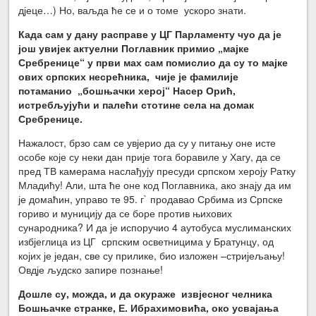
дјеце…) Но, ваљда ће се и о томе ускоро знати.
Када сам у дану расправе у ЦГ Парламенту чуо да је
још увијек актуелни Поглавник примио „мајке
Сребренице“ у први мах сам помислио да су то мајке
ових српских несрећника, чије је фамилије
потаманио „бошњачки херој“ Насер Орић,
истребљујући и палећи стотине села на домак
Сребренице.
Нажалост, брзо сам се увјерио да су у питању оне исте
особе које су неки дан прије тога боравиле у Хагу, да се
пред ТВ камерама наслађују пресуди српском хероју Ратку
Младићу! Али, шта ће оне код Поглавника, ако знају да им
је домаћин, управо те 95. г` продавао Србима из Српске
гориво и муницију да се боре против њихових
сународника? И да је испоручио 4 аутобуса муслиманских
избјеглица из ЦГ српским осветницима у Братунцу, од
којих је један, све су прилике, био изложен –стријељању!
Овдје људско запире познање!
Дошле су, можда, и да окураже извјесног челника
Бошњачке странке, Е. Ибрахимовића, око усвајања