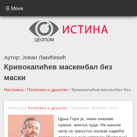
☰ Мени
Аутор:
Јован Лакићевић
Кривокапићев маскенбал без
маски
Насловна
/
Политика и друштво
/
Кривокапићев маскенбал без
маски
Категорија:
Политика и друштво
/
Објављено: 18/06/2021, 22:51
←Претходна вест
Следећа вест →
Црна Гора је, нема никакве
сумње, земља чуда. На њеном
челу се тренутно налазе највећи
лопов у њеној историји (буквално)