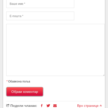
*
Обавезна поља
Подели чланак:
Врх странице