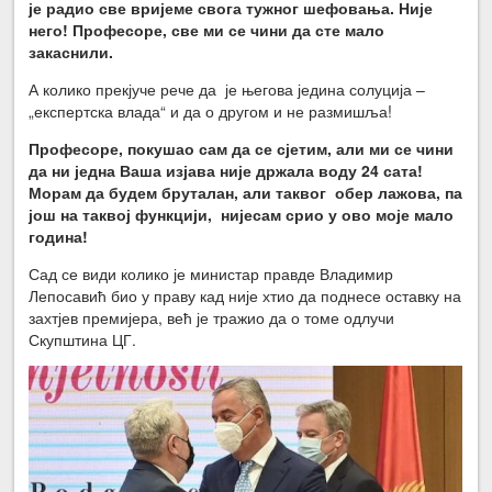
је радио све вријеме свога тужног шефовања. Није
него! Професоре, све ми се чини да сте мало
закаснили.
А колико прекјуче рече да је његова једина солуција –
„експертска влада“ и да о другом и не размишља!
Професоре, покушао сам да се сјетим, али ми се чини
да ни једна Ваша изјава није држала воду 24 сата!
Морам да будем бруталан, али таквог обер лажова, па
још на таквој функцији, нијесам срио у ово моје мало
година!
Сад се види колико је министар правде Владимир
Лепосавић био у праву кад није хтио да поднесе оставку на
захтјев премијера, већ је тражио да о томе одлучи
Скупштина ЦГ.