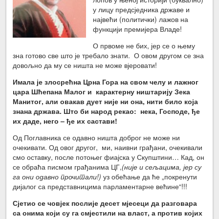
у лицу предсједника државе и
највећи (политички) лажов на
функцији премијера Владе!
О првоме не бих, јер се о њему
зна готово све што је требало знати. О овом другом се зна
довољно да му се ништа не може вјеровати!
Имала је злосрећна Црна Гора на свом челу и лажног
цара Шћепана Малог и карактерну ништарију Зека
Манитог, али овакав дует није ни она, нити било која
знана држава. Што би народ рекао: нека, Господе, ђе
их даде, него – ђе их састави!
Од Поглавника се одавно ништа доброг не може ни
очекивати. Од овог другог, ми, наивни грађани, очекивали
смо оставку, после потоњег фиајска у Скупштини… Кад, он
се обраћа писмом грађанима ЦГ,
(није и сељацима, јер су
га они одавно прочитали!)
уз обећање да ће „покренути
дијалог са представницима парламентарне већине“!!!
Сјетио се човјек послије десет мјесеци да разговара
са онима који су га смјестили на власт, а против којих