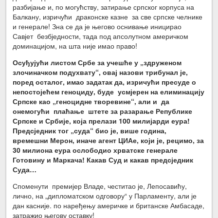
разбијање и, по могућству, затирање српског корпуса на
Балкану, изричући драконске казне за све српске челнике
и генерале! Зна се да је његово оснивање иницирао
Савјет безбједности, тада под апсолутном америчком
доминацијом, на шта није имао право!
Осуђујући листом Србе за учешће у „здруженом
злочиначком подухвату“, овај назови трибунал је,
поред осталог, имао задатак да, изричући пресуде о
непостојећем геноциду, буде усмјерен на елиминацију
Српске као „геноцидне творевине“, али и да
онемогући плаћање штете за разарање Републике
Српске и Србије, која прелази 100 милијарди еура!
Предсједник тог „суда“ био је, више година,
времешни Мерон, иначе агент ЦИАе, који је, рецимо, за
30 милиона еура ослободио хрватске генерале
Готовину и Маркача! Какав Суд и какав предсједник
Суда…
Споменути премијер Владе, честитао је, Лепосавићу,
лично, на „дипломатском одговору“ у Парламенту, али је
дан касније. по наређењу америчке и британске Амбасаде,
затражио његову оставку!