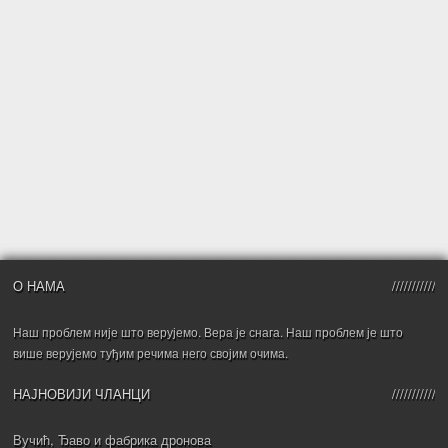
О НАМА
Наш проблем није што верујемо. Вера је снага. Наш проблем је што
више верујемо туђим речима него својим очима.
НАЈНОВИЈИ ЧЛАНЦИ
Вучић, Ђаво и фабрика дронова