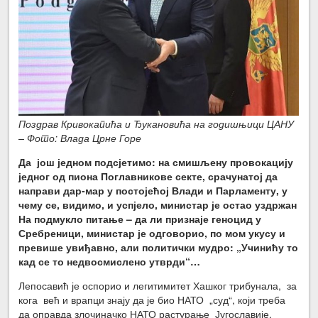
Поздрав Кривокапића и Ђукановића на годишњици ЦАНУ
– Фото: Влада Црне Горе
Да још једном подсјетимо: на смишљену провокацију
једног од пиона Поглавникове секте, срачунатој да
направи дар-мар у постојећој Влади и Парламенту, у
чему се, видимо, и успјело, министар је остао уздржан
На подмукло питање – да ли признаје геноцид у
Сребреници, министар је одговорио, по мом укусу и
превише увиђавно, али политички мудро: „Учинићу то
кад се то недвосмислено утврди“…
Лепосавић је оспорио и легитимитет Хашког трибунала, за
кога већ и врапци знају да је био НАТО „суд“, који треба
да оправда злочиначко НАТО растурање Југославије,