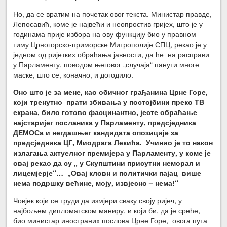
Но, да се вратим на почетак овог текста. Министар правде,
Лепосавић, коме је највећи и неопростив гријех, што је у
годинама прије избора на ову функцију био у правном
тиму Црногорско-приморске Митрополије СПЦ, рекао је у
једном од ријетких обраћања јавности, да ће на расправи
у Парламенту, поводом његовог „случаја“ панути многе
маске, што се, коначно, и догодило.
Оно што је за мене, као обичног грађанина Црне Горе,
који тренутно прати збивања у постојбини преко ТВ
екрана, било готово фасцинантно, јесте обраћање
најстаријег посланика у Парламенту, предсједника
ДЕМОСа и негдашњег кандидата опозиције за
предсједника ЦГ, Миодрага Лекића. Учинио је то након
излагања актуелног премијера у Парламенту, у коме је
овај рекао да су „ у Скупштини присутни неморал и
лицемјерје“… „Овај кловн и политички пајац више
нема подршку већине, моју, извјесно – нема!“
Човјек који се труди да измјери сваку своју ријеч, у
најбољем дипломатском маниру, и који би, да је среће,
био министар иностраних послова Црне Горе, овога пута