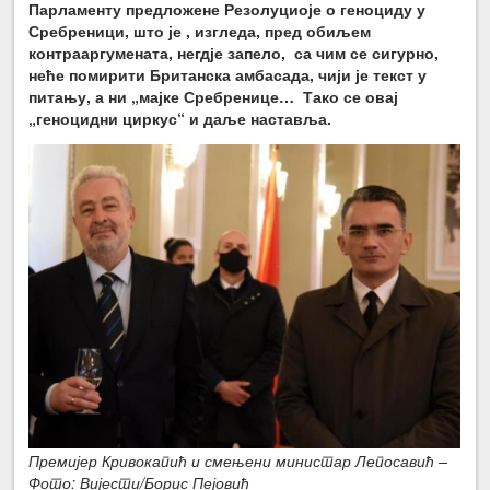
Парламенту предложене Резолуциоје о геноциду у
Сребреници, што је , изгледа, пред обиљем
контрааргумената, негдје запело, са чим се сигурно,
неће помирити Британска амбасада, чији је текст у
питању, а ни „мајке Сребренице… Тако се овај
„геноцидни циркус“ и даље наставља.
Премијер Кривокапић и смењени министар Лепосавић –
Фото: Вијести/Борис Пејовић