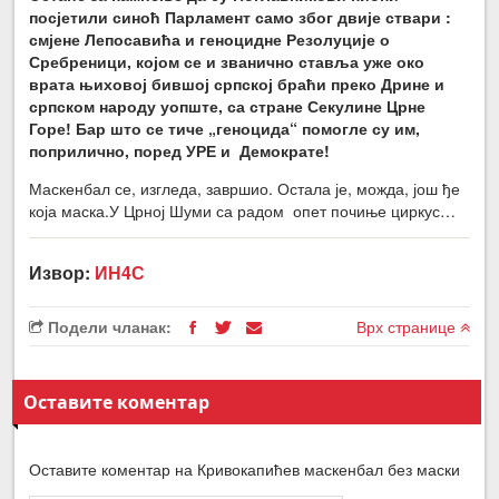
посјетили синоћ Парламент само због двије ствари :
смјене Лепосавића и геноцидне Резолуције о
Сребреници, којом се и званично ставља уже око
врата њиховој бившој српској браћи преко Дрине и
српском народу уопште, са стране Секулине Црне
Горе! Бар што се тиче „геноцида“ помогле су им,
поприлично, поред УРЕ и Демократе!
Маскенбал се, изгледа, завршио. Остала је, можда, још ђе
која маска.У Црној Шуми са радом опет почиње циркус…
Извор:
ИН4С
Подели чланак:
Врх странице
Оставите коментар
Оставите коментар на Кривокапићев маскенбал без маски