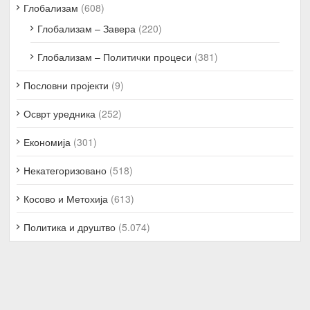
Глобализам
(608)
Глобализам – Завера
(220)
Глобализам – Политички процеси
(381)
Пословни пројекти
(9)
Осврт уредника
(252)
Економија
(301)
Некатегоризовано
(518)
Косово и Метохија
(613)
Политика и друштво
(5.074)