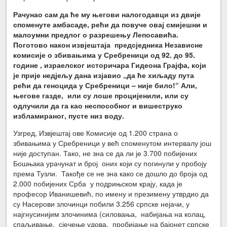
Рачунао сам да ће му његови налогодавци из двије
споменуте амбасаде, рећи да повуче овај смијешни и
малоумни предлог о разрешењу Лепосавића.
Поготово након извјештаја предсједника Независне
комисије о збивањима у Сребреници од 92. до 95.
године , израелског историчара Гидеона Грајфа, који
је прије недјељу дана изјавио „да ће хиљаду пута
рећи да геноцида у Сребреници – није било!“ Али,
његове газде, или су лоше процијенили, или су
одлучили да га као неспособног и вишеструко
избламираног, пусте низ воду.
Узгред, Извјештај ове Комисије од 1.200 страна о
збивањима у Сребреници у већ споменутом интервалу још
није доступан. Тако, не зна се да ли је 3.700 побијених
Бошњака урачунат и број оних који су погинули у пробоју
према Тузли. Такође се не зна како се дошло до броја од
2.000 побијених Срба у подрињском крају, када је
професор Иванишевић, по имену и презимену утврдио да
су Насерови злочинци побили 3.256 српске нејачи, у
најгнусинијим злочинима (силовања, набијања на колац,
спаљивање, сјечење удова, пробијање на бајонет српске