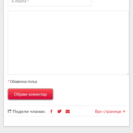
*
Обавезна поља
Подели чланак:
Врх странице