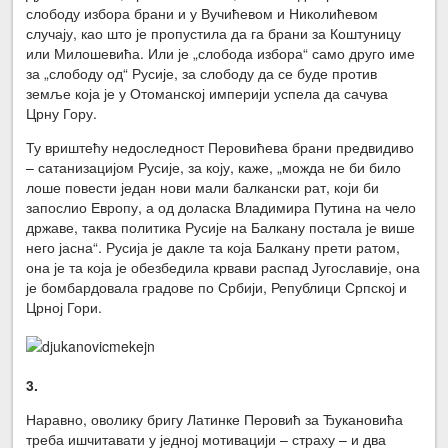
слободу избора брани и у Вучићевом и Николићевом
случају, као што је пропустила да га брани за Коштуницу
или Милошевића. Или је „слобода избора“ само друго име
за „слободу од“ Русије, за слободу да се буде против
земље која је у Отоманској империји успела да сачува
Црну Гору.
Ту вриштећу недоследност Перовићева брани предвидиво
– сатанизацијом Русије, за коју, каже, „можда не би било
лоше повести један нови мали балкански рат, који би
запослио Европу, а од доласка Владимира Путина на чело
државе, таква политика Русије на Балкану постала је више
него јасна“. Русија је дакле та која Балкану прети ратом,
она је та која је обезбедила крвави распад Југославије, она
је бомбардовала градове по Србији, Републици Српској и
Црној Гори.
3.
Наравно, оволику бригу Латинке Перовић за Ђукановића
треба ишчитавати у једној мотивацији – страху – и два