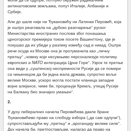
антинатовским земљама, попут Италије, Албаније и
Србије.
Али до шале није ни Ђукановићу ни Латинки Перовић, која
је оштро реаговала на „дубоко разочарење“ руског
Министарства иностраних послова због понашања
црногорског премијера током посете Вашингтону, где је
покушао да их убеди у разлику између сад и никад. Оштре
речи осуде из Москве она је протумачила као „личну
претњу“ „човеку који несумњиво персонализује политику
европских и
NATO
интеграција Црне Горе“. Узрок те претње
она види у „суштинској неспремности Русије да се помири
са чињеницом да би једна мала држава, супротно вољи
велике Москве, ускоро могла постати чланица западне
војне алијансе, чиме би, процењује Кремљ, утицај Русије
на Балкану био значајно умањен“.
2.
У духу либералних начела Перовићева дакле брани
Ђукановићево право на слободу избора („да сам одлучи“),
супротстављајући му „претњу“ и „ароганцију велике силе“.
Дух начела би, претпостављам, налагао да право на