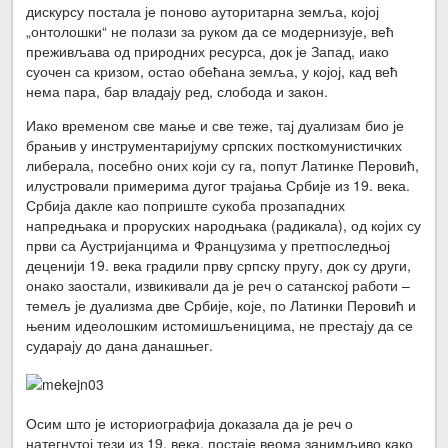
дискурсу постала је поново ауторитарна земља, којој
„онтолошки“ не полази за руком да се модернизује, већ
преживљава од природних ресурса, док је Запад, иако
суочен са кризом, остао обећана земља, у којој, кад већ
нема пара, бар владају ред, слобода и закон.
Иако временом све мање и све теже, тај дуализам био је
брањив у инструментаријуму српских посткомунистичких
либерала, посебно оних који су га, попут Латинке Перовић,
илустровали примерима дугог трајања Србије из 19. века.
Србија дакле као поприште сукоба прозападних
напредњака и проруских народњака (радикала), од којих су
први са Аустријанцима и Французима у претпоследњој
деценији 19. века градили прву српску пругу, док су други,
онако заостали, извикивали да је реч о сатанској работи –
темељ је дуализма две Србије, које, по Латинки Перовић и
њеним идеолошким истомишљеницима, не престају да се
сударају до дана данашњег.
Осим што је историографија доказала да је реч о
натегнутој тези из 19. века, постаје веома занимљиво како