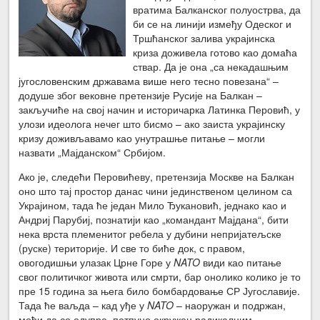
вратима Балканског полуострва, да
би се на линији између Одеског и
Тршћанског залива украјинска
криза доживела готово као домаћа
ствар. Да је она „са некадашњим
југословенским државама више него тесно повезана“ –
додуше због вековне претензије Русије на Балкан –
закључиће на свој начин и историчарка Латинка Перовић, у
улози идеолога нечег што бисмо – ако заиста украјинску
кризу доживљавамо као унутрашње питање – могли
назвати „Мајданском“ Србијом.
Ако је, следећи Перовићеву, претензија Москве на Балкан
оно што тај простор данас чини јединственом целином са
Украјином, тада ће један Мило Ђукановић, једнако као и
Андриј Парубиј, познатији као „командант Мајдана“, бити
нека врста племенитог ребела у дубини непријатељске
(руске) територије. И све то биће док, с правом,
овогодишњи улазак Црне Горе у
NATO
види као питање
свог политичког живота или смрти, бар онолико колико је то
пре 15 година за њега било бомбардовање СР Југославије.
Тада ће ваљда – кад уђе у
NATO
– наоружан и подржан,
моћи да се одупре, потпуно окружен радикалним