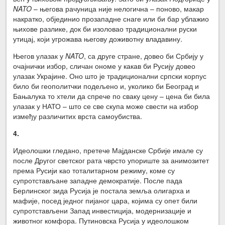
NATO
– његова рачуница није нелогична – поново, макар
накратко, објединио прозападне снаге или би бар ублажио
њихове разлике, док би изоловао традиционални руски
утицај, који угрожава његову доживотну владавину.
Његов улазак у
NATO
, са друге стране, довео би Србију у
очајнички избор, сличан ономе у какав би Русију довео
улазак Украјине. Оно што је традиционални српски корпус
било би геополитчки подељено и, уколико би Београд и
Бањалука то хтели да спрече по сваку цену – цена би била
улазак у НАТО – што се све скупа може свести на избор
између различитих врста самоубиства.
4
.
Идеолошки гледано, претече Мајданске Србије имале су
после Другог светског рата чврсто упориште за анимозитет
према Русији као тоталитарном режиму, коме су
супротстављане западне демократије. После пада
Берлинског зида Русија је постала земља олигарха и
мафије, посед једног пијаног цара, којима су опет били
супротстављени Запад инвестиција, модернизације и
животног комфора. Путиновска Русија у идеолошком