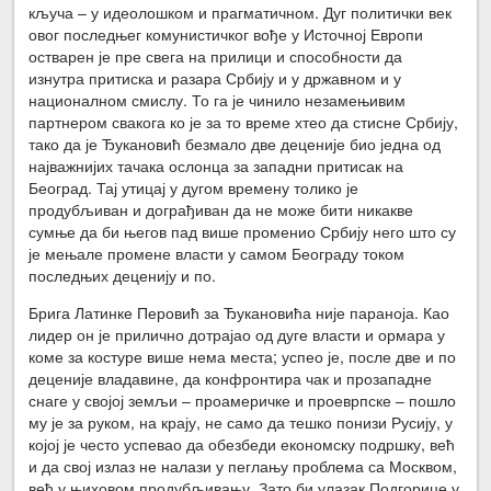
кључа – у идеолошком и прагматичном. Дуг политички век
овог последњег комунистичког вође у Источној Европи
остварен је пре свега на прилици и способности да
изнутра притиска и разара Србију и у државном и у
националном смислу. То га је чинило незамењивим
партнером свакога ко је за то време хтео да стисне Србију,
тако да је Ђукановић безмало две деценије био једна од
најважнијих тачака ослонца за западни притисак на
Београд. Тај утицај у дугом времену толико је
продубљиван и дограђиван да не може бити никакве
сумње да би његов пад више променио Србију него што су
је мењале промене власти у самом Београду током
последњих деценију и по.
Брига Латинке Перовић за Ђукановића није параноја. Као
лидер он је прилично дотрајао од дуге власти и ормара у
коме за костуре више нема места; успео је, после две и по
деценије владавине, да конфронтира чак и прозападне
снаге у својој земљи – проамеричке и проеврпске – пошло
му је за руком, на крају, не само да тешко понизи Русију, у
којој је често успевао да обезбеди економску подршку, већ
и да свој излаз не налази у пеглању проблема са Москвом,
већ у њиховом продубљивању. Зато би улазак Подгорице у