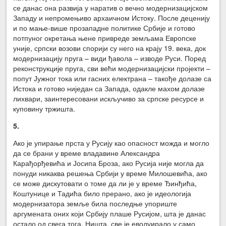
се данас она развија у наратив о вечно модернизацијском
Западу и непромењиво архаичном Истоку. После деценију
и по мање-више прозападне политике Србије и готово
потпуног окретања њене привреде земљама Европске
уније, српски возови спорији су него на крају 19. века, док
модернизацију пруга – види ђавола – изводе Руси. Поред
реконструкције пруга, сви већи модернизацијски пројекти –
попут Јужног тока или гасних електрана – такође долазе са
Истока и готово ниједан са Запада, одакле махом долазе
лихвари, заинтересовани искључиво за српске ресурсе и
куповину тржишта.
5
.
Ако је упирање прста у Русију као опасност можда и могло
да се брани у време владавине Александра
Карађорђевића и Јосипа Броза, ако Русија није могла да
понуди никаква решења Србији у време Милошевића, ако
се може дискутовати о томе да ли је у време Ђинђића,
Коштунице и Тадића било прерано, ако је идеологија
модернизатора земље била последње упориште
аргумената оних који Србију плаше Русијом, шта је данас
остало од свега тога. Ништа, све је еволуирало у само