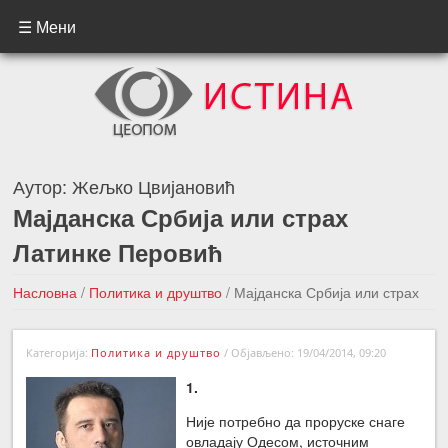
☰ Мени
Аутор:
Жељко Цвијановић
Мајданска Србија или страх
Латинке Перовић
Насловна
/
Политика и друштво
/
Мајданска Србија или страх
Латинке Перовић
Категорија:
Политика и друштво
/
Објављено: 19/04/2014, 09:20
←Претходна вест
Следећа вест →
1.
Није потребно да проруске снаге
овладају Одесом, источним