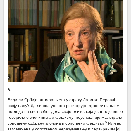
6
.
Види ли Србија антифашиста у страху Латинке Перовић
своју наду? Да ли она уопште региструје тај коначни слом
погледа на свет већег дела своје елите, која је, што је више
говорила о злочинима и фашизму, неуспешније маскирала
сопствену одбрану злочина и сопствени фашизам? Или је,
заглављена у сопственом неразумевању и сервираним јој