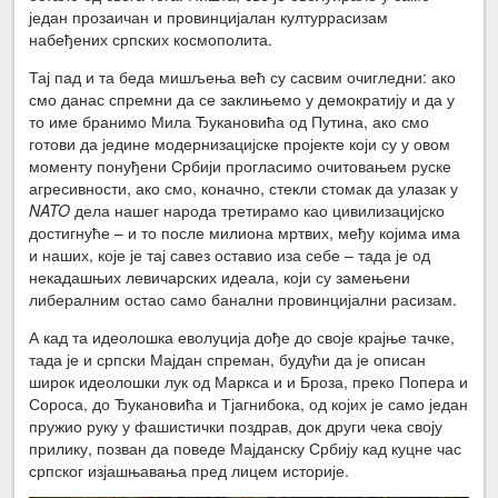
један прозаичан и провинцијалан културрасизам
набеђених српских космополита.
Тај пад и та беда мишљења већ су сасвим очигледни: ако
смо данас спремни да се заклињемо у демократију и да у
то име бранимо Мила Ђукановића од Путина, ако смо
готови да једине модернизацијске пројекте који су у овом
моменту понуђени Србији прогласимо очитовањем руске
агресивности, ако смо, коначно, стекли стомак да улазак у
NATO
дела нашег народа третирамо као цивилизацијско
достигнуће – и то после милиона мртвих, међу којима има
и наших, које је тај савез оставио иза себе – тада је од
некадашњих левичарских идеала, који су замењени
либералним остао само банални провинцијални расизам.
А кад та идеолошка еволуција дође до своје крајње тачке,
тада је и српски Мајдан спреман, будући да је описан
широк идеолошки лук од Маркса и и Броза, преко Попера и
Сороса, до Ђукановића и Тјагнибока, од којих је само један
пружио руку у фашистички поздрав, док други чека своју
прилику, позван да поведе Мајданску Србију кад куцне час
српског изјашњавања пред лицем историје.