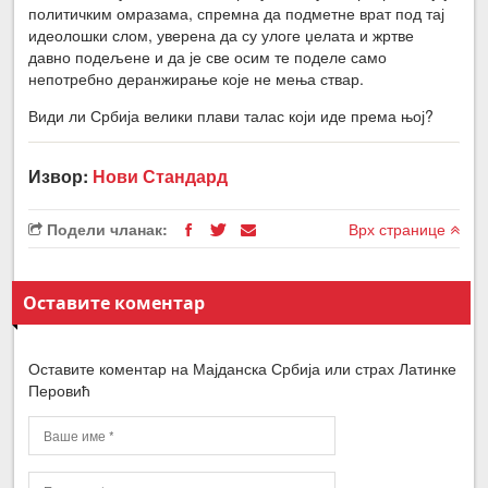
политичким омразама, спремна да подметне врат под тај
идеолошки слом, уверена да су улоге џелата и жртве
давно подељене и да је све осим те поделе само
непотребно деранжирање које не мења ствар.
Види ли Србија велики плави талас који иде према њој?
Извор:
Нови Стандард
Подели чланак:
Врх странице
Оставите коментар
Оставите коментар на Мајданска Србија или страх Латинке
Перовић