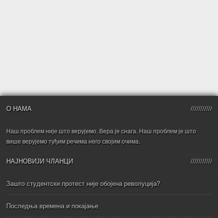
О НАМА
Наш проблем није што верујемо. Вера је снага. Наш проблем је што
више верујемо туђим речима него својим очима.
НАЈНОВИЈИ ЧЛАНЦИ
Зашто студентски протест није обојена револуција?
Последња времена и покајање