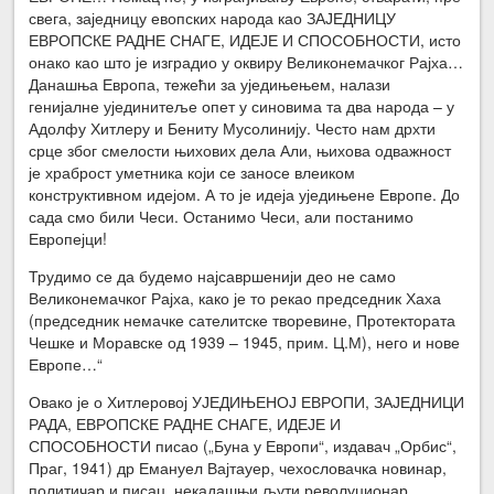
свега, заједницу евопских народа као ЗАЈЕДНИЦУ
ЕВРОПСКЕ РАДНЕ СНАГЕ, ИДЕЈЕ И СПОСОБНОСТИ, исто
онако као што је изградио у оквиру Великонемачког Рајха…
Данашња Европа, тежећи за уједињењем, налази
генијалне ујединитеље опет у синовима та два народа – у
Адолфу Хитлеру и Бениту Мусолинију. Често нам дрхти
срце због смелости њихових дела Али, њихова одважност
је храброст уметника који се заносе влеиком
конструктивном идејом. А то је идеја уједињене Европе. До
сада смо били Чеси. Останимо Чеси, али постанимо
Европејци!
Трудимо се да будемо најсавршенији део не само
Великонемачког Рајха, како је то рекао председник Хаха
(председник немачке сателитске творевине, Протектората
Чешке и Моравске од 1939 – 1945, прим. Ц.М), него и нове
Европе…“
Овако је о Хитлеровој УЈЕДИЊЕНОЈ ЕВРОПИ, ЗАЈЕДНИЦИ
РАДА, ЕВРОПСКЕ РАДНЕ СНАГЕ, ИДЕЈЕ И
СПОСОБНОСТИ писао („Буна у Европи“, издавач „Орбис“,
Праг, 1941) др Емануел Вајтауер, чехословачка новинар,
политичар и писац, некадашњи љути револуционар,