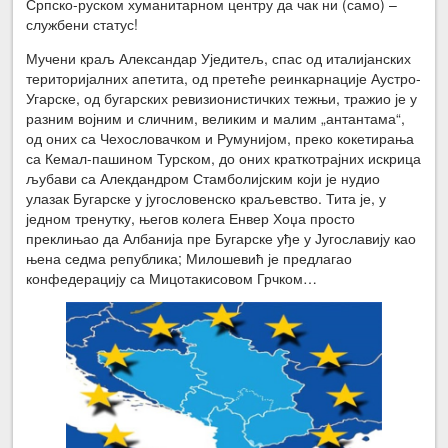
Српско-руском хуманитарном центру да чак ни (само) –
службени статус!
Мучени краљ Александар Уједитељ, спас од италијанских
територијалних апетита, од претеће реинкарнације Аустро-
Угарске, од бугарских ревизионистичких тежњи, тражио је у
разним војним и сличним, великим и малим „антантама“,
од оних са Чехословачком и Румунијом, преко кокетирања
са Кемал-пашином Турском, до оних краткотрајних искрица
љубави са Алекдандром Стамболијским који је нудио
улазак Бугарске у југословенско краљевство. Тита је, у
једном тренутку, његов колега Енвер Хоџа просто
преклињао да Албанија пре Бугарске уђе у Југославију као
њена седма република; Милошевић је предлагао
конфедерацију са Мицотакисовом Грчком…