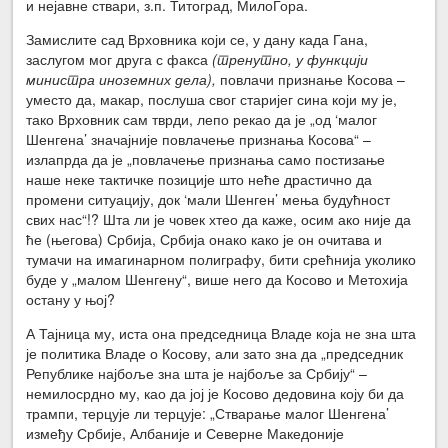
и нејавне ствари, з.п. Титоград, МилоГора.
Замислите сад Врховника који се, у дану када Гана,
заслугом мог друга с факса
(тренутно, у функцији
министра иноземних дела),
повлачи признање Косова –
уместо да, макар, послуша свог старијег сина који му је,
тако Врховник сам тврди, лепо рекао да је „од ‘малог
Шенгена’ значајније повлачење признања Косова“ –
излапрда да је „повлачење признања само постизање
наше неке тактичке позиције што неће драстично да
промени ситуацију, док ‘мали Шенген’ мења будућност
свих нас“!? Шта ли је човек хтео да каже, осим ако није да
ће (његова) Србија, Србија онако како је он очитава и
тумачи на имагинарном полиграфу, бити срећнија уколико
буде у „малом Шенгену“, више него да Косово и Метохија
остану у њој?
А Тајница му, иста она председница Владе која не зна шта
је политика Владе о Косову, али зато зна да „председник
Републике најбоље зна шта је најбоље за Србију“ –
немилосрдно му, као да јој је Косово дедовина коју би да
трампи, терцује ли терцује: „Стварање малог Шенгена’
између Србије, Албаније и Северне Македоније