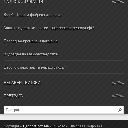
НАЈНОВИЈИ ЧЛАНЦИ
Вучић, Ђаво и фабрика дронова
Зашто студентски протест није обојена револуција?
Последња времена и покајање
Видовдан на Газиместану 2026
Европо стара, зар ти немаш стида?
НЕДАВНИ ТВИТОВИ
ПРЕТРАГА
Copyright ©
Цеопом Истина
2013-2026. Сва права задржана.