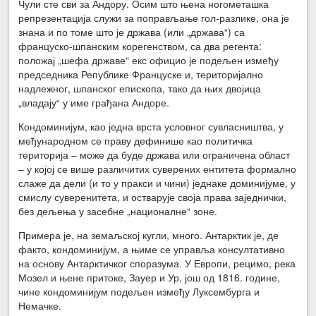
Чули сте сви за Андору. Осим што њена ногометашка
репрезентација служи за поправљање гол-разлике, она је
знана и по томе што је држава (или „држава“) са
француско-шпанским корегенством, са два регента:
положај „шефа државе“ екс официо је подељен између
председника Републике Француске и, територијално
надлежног, шпанског епископа, тако да њих двојица
„владају“ у име грађана Андоре.
Кондоминијум, као једна врста условног сувласништва, у
међународном се праву дефинише као политичка
територија – може да буде држава или ограничена област
– у којој се више различитих суверених ентитета формално
слаже да дели (и то у пракси и чини) једнаке доминијуме, у
смислу суверенитета, и остварује своја права заједнички,
без дељења у засебне „националне“ зоне.
Примера је, на земаљској кугли, много. Антарктик је, де
факто, кондоминијум, а њиме се управља консултативно
на основу Антарктичког споразума. У Европи, рецимо, река
Мозел и њене притоке, Зауер и Ур, још од 1816. године,
чине кондоминијум подељен између Луксембурга и
Немачке.