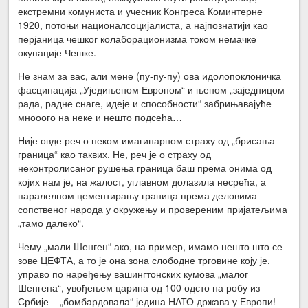
екстремни комуниста и учесник Конгреса Коминтерне
1920, потоњи националсоцијалиста, а најпознатији као
перјаница чешког колаборационизма током немачке
окупације Чешке.
Не знам за вас, али мене (пу-пу-пу) ова идолопоклоничка
фасцинација „Уједињеном Европом“ и њеном „заједницом
рада, радне снаге, идеје и способности“ забрињавајуће
мнооого на неке и нешто подсећа…
Није овде реч о неком имагинарном страху од „брисања
граница“ као таквих. Не, реч је о страху од
неконтролисаног рушења граница баш према онима од
којих нам је, на жалост, углавном долазила несрећа, а
паралелном цементирању граница према деловима
сопственог народа у окружењу и провереним пријатељима
„тамо далеко“.
Чему „мали Шенген“ ако, на пример, имамо нешто што се
зове ЦЕФТА, а то је она зона слободне трговине коју је,
управо по наређењу вашингтонских кумова „малог
Шенгена“, увођењем царина од 100 одсто на робу из
Србије – „бомбардовала“ једина НАТО држава у Европи!