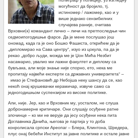
могућност да бројило, тј.
истиномер / лажомер, као и у
више једнако сензибилних
случајева раније, очитава
Врховни(к) командант лично – личи на претпоследњи чин
седмоипогодишње фарсе. Да је мене послушао још
ономад, када га је оно Бошко Фашиста, открићем да је
„дипломирао на Сава центру“, изуо из цокула, па да је
рекао „добро људи, можда ме је Џон Мића Незбит
насамарио, увалио ми лажни факултет и диплому са
бувљака, али моје знање није спорно, ето, нека ме
пропитају највећи експерти са државних универзитета“ –
имао је Стефановић др Небојша неку шансу да се, као
некоћ онај крушевачки керамичар, извуче само са
једногодишњом суспензијом из високе политике.
Али, није. Јер, као и Врховник му, уосталом, не слуша
добронамерне критичаре. Они слушају осуђене ратне
злочинце – ко ми не верује да јесу осуђени нека пита
Доглавника Дачића, његова је партија у то доба
конролисала српски Ареопаг – Блера, Клинтона, Шредера,
плус онај бебећи Институт за јавне политике и остале јавне