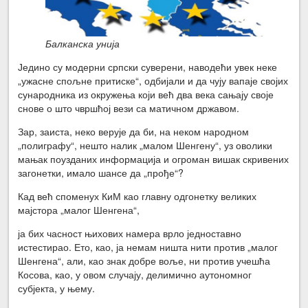
Балканска унија
Једино су модерни српски суверени, наводећи увек неке
„ужасне спољне притиске“, одбијали и да чују вапаје својих
сународника из окружења који већ два века сањају своје
снове о што чвршћој вези са матичном државом.
Зар, заиста, неко верује да би, на неком народном
„полиграфу“, нешто налик „малом Шенгену“, уз оволики
мањак поузданих информација и огроман вишак скривених
загонетки, имало шансе да „прође“?
Кад већ споменух КиМ као главну одгонетку великих
мајстора „малог Шенгена“,
ја бих часност њихових намера врло једноставно
истестирао. Ето, као, ја немам ништа нити против „малог
Шенгена“, али, као знак добре воље, ни против учешћа
Косова, као, у овом случају, делимично аутономног
субјекта, у њему.