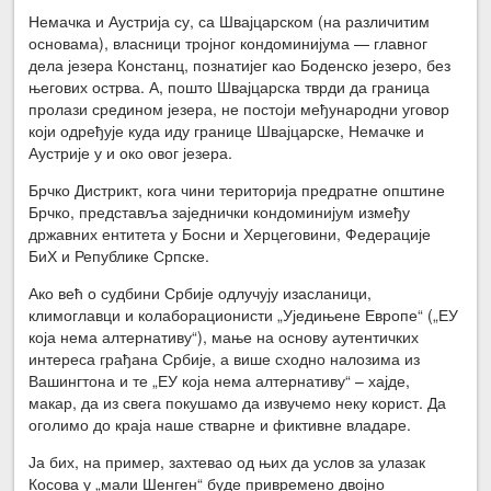
Немачка и Аустрија су, са Швајцарском (на различитим
основама), власници тројног кондоминијума — главног
дела језера Констанц, познатијег као Боденско језеро, без
његових острва. А, пошто Швајцарска тврди да граница
пролази средином језера, не постоји међународни уговор
који одређује куда иду границе Швајцарске, Немачке и
Аустрије у и око овог језера.
Брчко Дистрикт, кога чини територија предратне општине
Брчко, представља заједнички кондоминијум између
државних ентитета у Босни и Херцеговини, Федерације
БиХ и Републике Српске.
Ако већ о судбини Србије одлучују изасланици,
климоглавци и колаборационисти „Уједињене Европе“ („ЕУ
која нема алтернативу“), мање на основу аутентичких
интереса грађана Србије, а више сходно налозима из
Вашингтона и те „ЕУ која нема алтернативу“ – хајде,
макар, да из свега покушамо да извучемо неку корист. Да
оголимо до краја наше стварне и фиктивне владаре.
Ја бих, на пример, захтевао од њих да услов за улазак
Косова у „мали Шенген“ буде привремено двојно