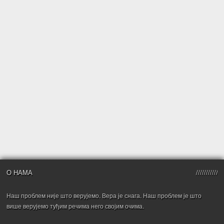
О НАМА
Наш проблем није што верујемо. Вера је снага. Наш проблем је што
више верујемо туђим речима него својим очима.