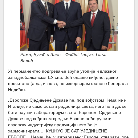
Рама, Вучић и Заев – Фото: Танјуг, Тања
Валић
Уз перманентно подгревање вруће утопије и влажног
западнобалканског ЕУ сна. Већ одавно виђено, давно
прочитано (а да, изнова, не изнервирам фанове ђенерала
Недића):
„Европске Сједињене Државе ће, под вођством Немачке и
Италије, не само остати радионица света, него ће и даље
бити научни лабораторијум света. Европске Сједињене
Државе под вођством средње Европе неће рушити
европску индустријску продукцију него ће је
хармонизирати…. КУЦНУО ЈЕ САТ УЈЕДИЊЕНЕ
ЕВРОПЕ… Немац ће, у изграђивању Европе, стварати, пре