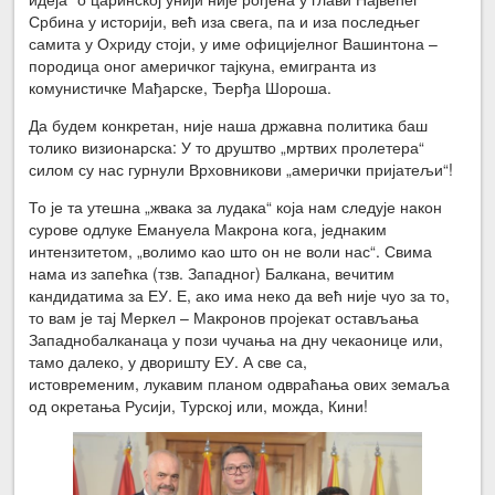
Србина у историји, већ иза свега, па и иза последњег
самита у Охриду стоји, у име официјелног Вашинтона –
породица оног америчког тајкуна, емигранта из
комунистичке Мађарске, Ђерђа Шороша.
Да будем конкретан, није наша државна политика баш
толико визионарска: У то друштво „мртвих пролетера“
силом су нас гурнули Врховникови „амерички пријатељи“!
То је та утешна „жвака за лудака“ која нам следује након
сурове одлуке Емануела Макрона кога, једнаким
интензитетом, „волимо као што он не воли нас“. Свима
нама из запећка (тзв. Западног) Балкана, вечитим
кандидатима за ЕУ. Е, ако има неко да већ није чуо за то,
то вам је тај Меркел – Макронов пројекат остављања
Западнобалканаца у пози чучања на дну чекаонице или,
тамо далеко, у дворишту ЕУ. А све са,
истовременим, лукавим планом одвраћања ових земаља
од окретања Русији, Турској или, можда, Кини!