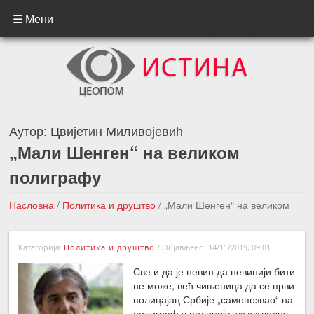
☰ Мени
Аутор:
Цвијетин Миливојевић
„Мали Шенген“ на великом
полиграфу
Насловна
/
Политика и друштво
/
„Мали Шенген“ на великом
полиграфу
Категорија:
Политика и друштво
/
Објављено: 14/11/2019, 09:01
←Претходна вест
Следећа вест →
Све и да је невин да невинији бити
не може, већ чињеница да се први
полицајац Србије „самопозвао“ на
полиграф у полицију, уз изгледну