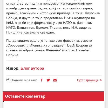
старатељство над тим привременим кондоминијумом
између две стране. Једне, којој та територија стварно,
правно, власнички и историјски припада, а то је Република
Србија, и друге, а то је представник НАТО окупатора на
КиМ, а ко би то и формално, у име НАТО-а, био – сам
НАТО, Вашингтон, Брисел, Тирана, неко Н.Н. лице из
Приштине, сасвим је свеједно.
Па, да видимо зашто је то, као свог фаворита, уместо
„Соросевих плаћеника из опозиције“, Ђерђ Шорош за
главног извођача „малог Шенгена“ изабрао Највећег
Србина.
Извор:
Блог аутора
Подели чланак:
Врх странице
Оставите коментар