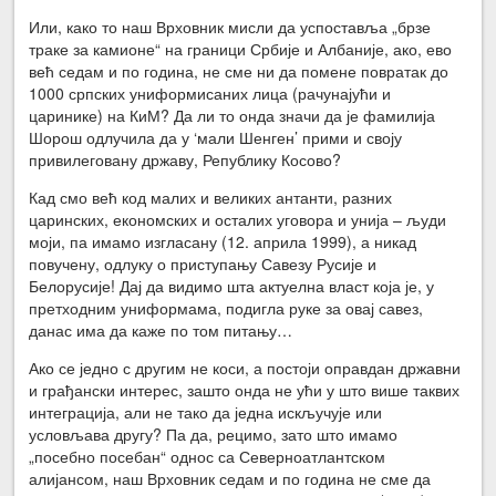
Или, како то наш Врховник мисли да успоставља „брзе
траке за камионе“ на граници Србије и Албаније, ако, ево
већ седам и по година, не сме ни да помене повратак до
1000 српских униформисаних лица (рачунајући и
царинике) на КиМ? Да ли то онда значи да је фамилија
Шорош одлучила да у ‘мали Шенген’ прими и своју
привилеговану државу, Републику Косово?
Кад смо већ код малих и великих антанти, разних
царинских, економских и осталих уговора и унија – људи
моји, па имамо изгласану (12. априла 1999), а никад
повучену, одлуку о приступању Савезу Русије и
Белорусије! Дај да видимо шта актуелна власт која је, у
претходним униформама, подигла руке за овај савез,
данас има да каже по том питању…
Ако се једно с другим не коси, а постоји оправдан државни
и грађански интерес, зашто онда не ући у што више таквих
интеграција, али не тако да једна искључује или
условљава другу? Па да, рецимо, зато што имамо
„посебно посебан“ однос са Северноатлантском
алијансом, наш Врховник седам и по година не сме да