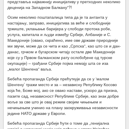
представља најважнију иницијативу у претходних неколико
деценија на Западном Балкану“?!
Осим неколико поштапалица типа да је та антанта у
настајању, заправо, иницијатива за веће и слободније
тржиште, уклањање баријера у слободи протока робе,
услуга, капитала и људи између Србије, Албаније и С.
Македоније (овако, скраћено, име ове државе природније
ми звучи, може да се чита и као „Српска“, као што се и дан-
данас, грчком и бугарском читају остале две Македоније
које су у Првом балканском рату ослобођене од турске
окупације) – грађани Србије појма немају шта се иза
„малог Шенгена“ ваља.
Бебећа пропаганда Србије прећуткује да се у ‘малом
Шенгену’ тражи место и за – независну Републику Косово
која ће, Боже мој, ако се овако настави, ускоро да призна,
пазите сад, независност Републике Србије, као знак добре
воље за све што је овај режим својим чињењем и
нечињењем учинио на плану заокруживања независности
једине НАТО државе у Европи.
Бебећа пропаганда Србије ћути о томе да „генијална
идеја“ о царинској унији није рођена у глави Највећег