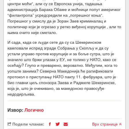
центри моћи“, али су се Европска унија, тадашња
администрација Барака Обаме и моћници попут америчког
“филантропа” усредсредили на „погрешног коња“.
Погрешног у смислу да је Зоран Заев криминалац и
политичар који је огрезао у ретко виђеној корупцији , али то
њима очито није сметало.
И сада, када се људи сете да су са Шекеринском
камповали испред зграде Собрања у Скопљу и да су
устали управо против корупције и за боље сутра, што је
значило што бржи улазак у ЕУ, не толико у НАТО, како се
осећају? Глупо и преварено, вероватно. Међутим, кога то
уопште занима? Северна Македонија ће ратификовати
протокол о приступању НАТО пакту 11. фебруара, што је
био главни циљ спонзора Заева и Радмиле Шекеринске,
која је, што је очекивано, за македонско правосуђе
недодирљива.
Извор:
Логично
Подели чланак:
Врх странице