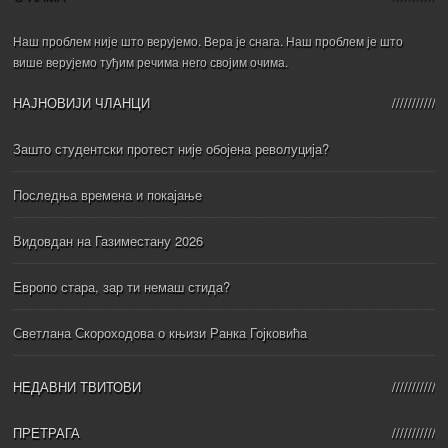
Наш проблем није што верујемо. Вера је снага. Наш проблем је што
више верујемо туђим речима него својим очима.
НАЈНОВИЈИ ЧЛАНЦИ
Зашто студентски протест није обојена револуција?
Последња времена и покајање
Видовдан на Газиместану 2026
Европо стара, зар ти немаш стида?
Светлана Скороходова о књизи Ранка Гојковића
НЕДАВНИ ТВИТОВИ
ПРЕТРАГА