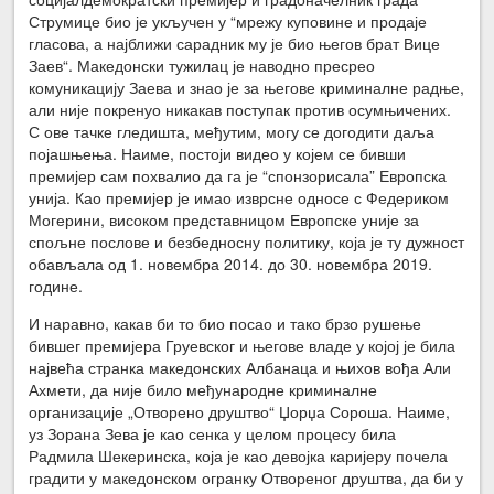
Струмице био је укључен у “мрежу куповине и продаје
гласова, а најближи сарадник му је био његов брат Вице
Заев“. Македонски тужилац је наводно пресрео
комуникацију Заева и знао је за његове криминалне радње,
али није покренуо никакав поступак против осумњичених.
С ове тачке гледишта, међутим, могу се догодити даља
појашњења. Наиме, постоји видео у којем се бивши
премијер сам похвалио да га је “спонзорисала” Европска
унија. Као премијер је имао изврсне односе с Федериком
Могерини, високом представницом Европске уније за
спољне послове и безбедносну политику, која је ту дужност
обављала од 1. новембра 2014. до 30. новембра 2019.
године.
И наравно, какав би то био посао и тако брзо рушење
бившег премијера Груевског и његове владе у којој је била
највећа странка македонских Албанаца и њихов вођа Али
Ахмети, да није било међународне криминалне
организације „Отворено друштво“ Џорџа Сороша. Наиме,
уз Зорана Зева је као сенка у целом процесу била
Радмила Шекеринска, која је као девојка каријеру почела
градити у македонском огранку Отвореног друштва, да би у