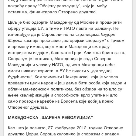
покрећу праву “Обојену револуцију”, коју је, међу
осталима, финансирало Отворено друштво.
Циљ је био одвојити Македонију од Москве и проширити
сферу утицаја ЕУ, а тиме и НАТО пакта на Балкану. Не
изненађује да је Сорош лично на страницама
Њујорк
тајмса
касније прославио „историјски споразум“ с Грчком
и промену имена, којег многи Македонци сматрају
историјском издајом, баш као и Грци. Али кога брига за то.
Споразум је потписан, Македонија је сада Северна
Македонија и улази у НАТО, од чега Македонци неће
имати никакве користи, а ЕУ ће видети у „догледној
будућности“. Комплименти Шекеринској, која је успела
преварити цели народ и још даље бити особа која ведри и
облачи македонском политиком, без обзира на то што су
њене квалификације и способности врло упитне и што
само проводи наредбе из Брисела које добија преко
Отвореног друштва.
МАКЕДОНСКА „ШАРЕНА РЕВОЛУЦИЈА“
Као што је познато, 27. фебруара 2012. године Отворено
друштво Џорџа Сороша склопило је споразум с владом