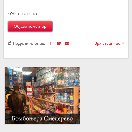
*
Обавезна поља
Подели чланак:
Врх странице