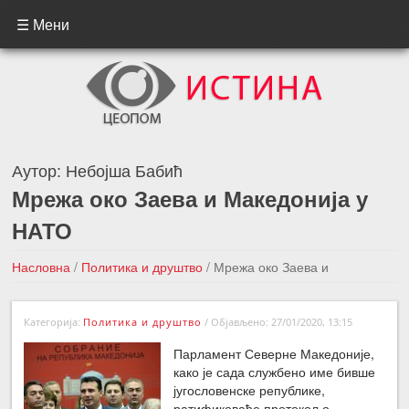
☰ Мени
Аутор:
Небојша Бабић
Мрежа око Заева и Македонија у
НАТО
Насловна
/
Политика и друштво
/
Мрежа око Заева и
Македонија у НАТО
Категорија:
Политика и друштво
/
Објављено: 27/01/2020, 13:15
←Претходна вест
Следећа вест →
Парламент Северне Македоније,
како је сада службено име бивше
југословенске републике,
ратификоваће протокол о