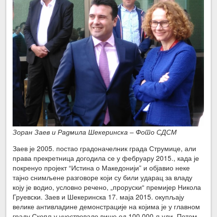
Зоран Заев и Радмила Шекеринска
–
Фото СДСМ
Заев је 2005. постао градоначелник града Струмице, али
права прекретница догодила се у фебруару 2015., када је
покренуо пројект “Истина о Македонији” и објавио неке
тајно снимљене разговоре који су били ударац за владу
коју је водио, условно речено, „проруски“ премијер Никола
Груевски. Заев и Шекеринска 17. маја 2015. окупљају
велике антивладине демонстрације на којима је у главном
граду Скопљу учествовало више од 100 000 људи. Потом