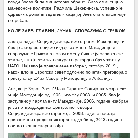
влади Заева била министарка обране. Сива еминенција
македонске политике, Радмила Шекеринска, успешно је
одрадила домаћи задатак и сада јој Заев очито више није
потребан.
КО ЈЕ ЗАЕВ, ГЛАВНИ „ЈУНАК“ СПОРАЗУМА С ГРЧКОМ
Заев је лидер Социјалдемократске странке Македоније и
био је актер историјске издаје за многе Македонце и
споразума с Грчком о новом имену бивше југословенске
земље, што је земљи осигурало рекордно брз улазак у
НАТО. Најавио је превремене изборе у октобру 2019.,
након што је Европски савет одложио почетак преговора о
приступању ЕУ за Северну Македонију и Албанију.
Али, ко је Зоран Заев? Члан Странке Социјалдемократске
уније Македоније од 1996., између 2003. и 2005. био је
заступник у парламенту Македоније. 2006. године изабран
је за потпредседника Централног одбора
Социјалдемократске странке, а 2008. године постаје
привремени председник странке, да би од 2013. године
постао њен неспорни вођа.