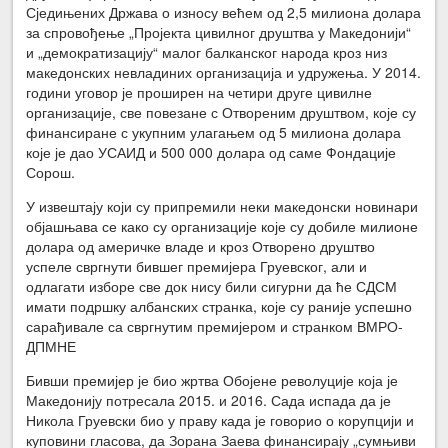
Сједињених Држава о износу већем од 2,5 милиона долара
за спровођење „Пројекта цивилног друштва у Македонији“
и „демократизацију“ малог балканског народа кроз низ
македонских невладиних организација и удружења. У 2014.
години уговор је проширен на четири друге цивилне
организације, све повезане с Отвореним друштвом, које су
финансиране с укупним улагањем од 5 милиона долара
које је дао УСАИД и 500 000 долара од саме Фондације
Сорош.
У извештају који су припремили неки македонски новинари
објашњава се како су организације које су добиле милионе
долара од америчке владе и кроз Отворено друштво
успеле свргнути бившег премијера Груевског, али и
одлагати изборе све док нису били сигурни да ће СДСМ
имати подршку албанских странка, које су раније успешно
сарађивале са свргнутим премијером и странком ВМРО-
ДПМНЕ
Бивши премијер је био жртва Обојене револуције која је
Македонију потресала 2015. и 2016. Сада испада да је
Никола Груевски био у праву када је говорио о корупцији и
куповини гласова, да Зорана Заева финансирају „сумњиви