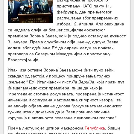
приступању НАТО пакту 11.
фебруара, дан пре његовог
распуштања због превремених
избора 12. априла. Али ових дана
се надвила олуја на бившег социјалдемократског
премијера Зорана Заева, који је поднео оставку на дужност
3. јануара. Према службеном објашњењу, одлука Заева
долази због одбијања ЕУ да одреди датум за почетак
преговора са Северном Македонијом о приступању
Европској унији.
Ипак, иза оставке Зорана Заева може бити пуно већи
скандал од застоја у процесу придруживања толико
„жељеној“ ЕУ. Италијански лист
Ла Верита
, који прати пут
бившег македонског премијера, пише да како је
“прегледано стотине докумената, проверена је истинитост
чињеница и осигурана максимална сигурност извора”, те
најављује објављивање делова “докумената македонског
тужилаштва с доказима да је Заев починио злочине
корупција и активности повезане с куповином гласова“.
Према листу, којег цитира македонска
Република
, бивши
социјалдемократски премијер и градоначелник града