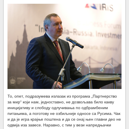
То, опет, подразумева излазак из програма „Партнерство
за мир“ који нам, једноставно, не дозвољава било какву
иницијативу и слободу одлучивања по одбрамбеним
питањима, а поготову не озбиљније односе са Русима. Чак
и да је игра крајње поштена и да се онај њен главни део не
одвија иза завесе. Наравно, с тим у вези напредњачки