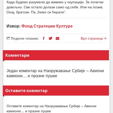
Када будемо разумели да живимо у окупацији. За почетак
довољно. Све остало долази само од себе. Или на позив.
Онај, братски. Па „ћемо се ћерати“.
Извор:
Фонд Стратешке Културе
Подели чланак:
Врх странице
Коментари
Један коментар на Наоружавање Србије – Авиони
камиони… и празне пушке
Оставите коментар
Оставите коментар на Наоружавање Србије – Авиони
камиони… и празне пушке