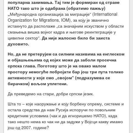
популарна занимања. Тај тим је формиран од стране
НАТО тако што је одабрана (обратимо пажњу)
„
Међународна организација за миграције“ (International
Organization for Migrations, IOM), за коју је званично
истакнуто да располаже „са значајним искуством у области
смањења вишка војног кадра и његове реинтеграције у
цивилни сектор“.
Да није жалосно било би заиста
духовито.
Но, да не претерујем са силним називима на енглеском
и објашњењима од којих може да заболи просечна
српска глава. Поготову што је на овако малом
простору немогуће побројати бар још три пута толико
активности у које смо „својом“ (подразумева се
бирачком) вољом уплетени.
Да преведемо на стари, добри српски језик.
Шта то – које наоружање и коју борбену опрему, системе и
остала средства да нам Русија испоручи по повољним
кредитним условима (чак и да игноришемо НАТО), када
тако нешто нема ко чак ни да задужи у Војсци какву имамо
још од 2007. године?