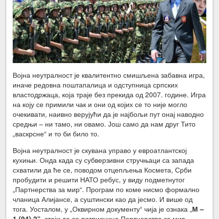
Војна неутралност је квалитентно смишљена забавна игра,
иначе редовна поштапалица и одступница српских
властодржаца, која траје без прекида од 2007. године. Игра
на коју се примили чак и они од којих се то није могло
очекивати, наивно верујући да је најбољи пут онај наводно
средњи – ни тамо, ни овамо. Још само да нам друг Тито
„васкрсне“ и то би било то.
Војна неутралност је скувана управо у евроатлантској
кухињи. Онда када су субверзивни стручњаци са запада
схватили да ће се, поводом отцепљења Космета, Срби
пробудити и решити НАТО ребус, у виду подметнутог
„Партнерства за мир“. Програм по коме нисмо формално
чланица Алијансе, а суштински као да јесмо. И више од
тога. Уосталом, у „Оквирном документу“ чија је ознака „
М –
1 (94) 2“
,
стоји да се потписнице Партнерства за мир