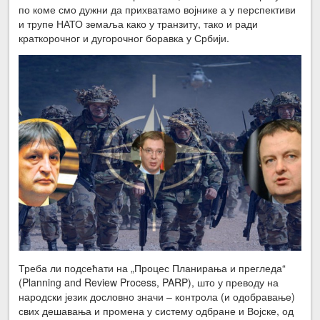
по коме смо дужни да прихватамо војнике а у перспективи
и трупе НАТО земаља како у транзиту, тако и ради
краткорочног и дугорочног боравка у Србији.
Треба ли подсећати на „Процес Планирања и прегледа“
(Planning and Review Process, PARP), што у преводу на
народски језик дословно значи – контрола (и одобравање)
свих дешавања и промена у систему одбране и Војске, од