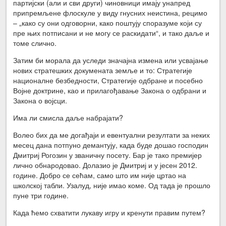
партијски (али и сви други) чиновници имају унапред
припремљене флоскуле у виду гнусних неистина, рецимо
– „како су они одговорни, како поштују споразуме који су
пре њих потписани и не могу се раскидати“, и тако даље и
томе слично.
Затим би морала да уследи значајна измена или усвајање
нових стратешких докумената земље и то: Стратегије
националне безбедности, Стратегије одбране и посебно
Војне доктрине, као и прилагођавање Закона о одбрани и
Закона о војсци.
Има ли смисла даље набрајати?
Волео бих да ме догађаји и евентуални резултати за неких
месец дана потпуно демантују, када буде дошао господин
Дмитриј Рогозин у званичну посету. Бар је тако премијер
лично обнародовао. Долазио је Дмитриј и у јесен 2012.
године. Добро се сећам, само што им није цртао на
школској табли. Узалуд, није имао коме. Од тада је прошло
пуне три године.
Када ћемо схватити лукаву игру и кренути правим путем?