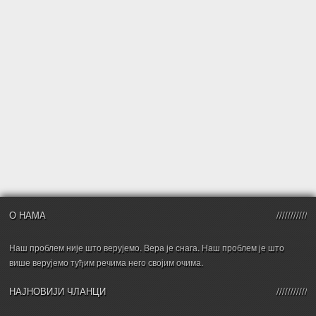
О НАМА
Наш проблем није што верујемо. Вера је снага. Наш проблем је што
више верујемо туђим речима него својим очима.
НАЈНОВИЈИ ЧЛАНЦИ