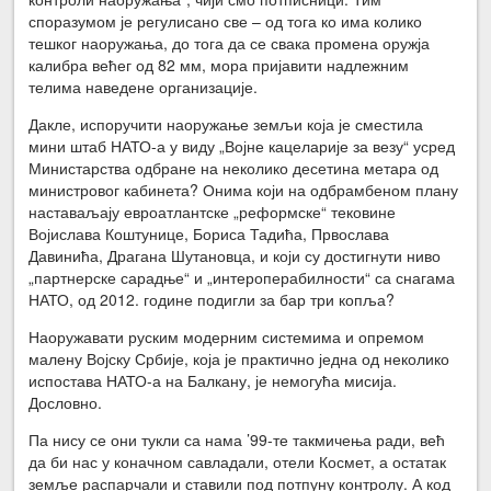
споразумом је регулисано све – од тога ко има колико
тешког наоружања, до тога да се свака промена оружја
калибра већег од 82 мм, мора пријавити надлежним
телима наведене организације.
Дакле, испоручити наоружање земљи која је сместила
мини штаб НАТО-а у виду „Војне кацеларије за везу“ усред
Министарства одбране на неколико десетина метара од
министровог кабинета? Онима који на одбрамбеном плану
наставаљају евроатлантске „реформске“ тековине
Војислава Коштунице, Бориса Тадића, Првослава
Давинића, Драгана Шутановца, и који су достигнути ниво
„партнерске сарадње“ и „интероперабилности“ са снагама
НАТО, од 2012. године подигли за бар три копља?
Наоружавати руским модерним системима и опремом
малену Војску Србије, која је практично једна од неколико
испостава НАТО-а на Балкану, је немогућа мисија.
Дословно.
Па нису се они тукли са нама ’99-те такмичења ради, већ
да би нас у коначном савладали, отели Космет, а остатак
земље распарчали и ставили под потпуну контролу. А код