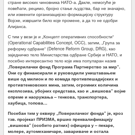
стране високих чиновника НАТО-а. Дакле, немогуће је
повећати, рецимо, бројно стање људства, бар не значајно,
или изменити организацијско-формацијску структуру
Војске, извршити било које промене, а да то не одобри
Алијанса.
С тим у вези је и „Концепт оперативних способности“
(Operational Capabilities Concept, OCC), затим, „Група за
реформу одбране“ (Defence Reform Group, DRG), као
заједничко тело Министарства одбране Србије и НАТО, и
посебно интересантно тело које има популаран назив
„
Поверилачки фонд Програма Партнерство за мир“.
Они су финансирали и руководили уништавањем
више од милион и
по комада противпешадијских и
противтенковских мина, затим, огромних количина
експлозива, убојних средстава, као и „вишкова“ војне
опреме и наоружања – тенкова, транспортера,
хаубица, топова…
Посебан тим у оквиру „Поверилачког фонда“ је
,
кроз
тзв. пројекат ПРИЗМА, вршио преквалификацију
„вишкова“ (особито ратних) официра у – пекаре,
молере, аутомеханичаре, завариваче и остала