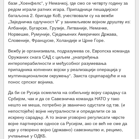
бази „Хоенфелс“, у Немачкој, где смо се четврту годину за
редом играли ратних игара. Припадници пешадијског
батаљона 2. бригаде КоВ, учествовали су на вежби
„Заједничка одлучност V” у занимљивом војном друштву из:
Албаније, Бугарске, Грузије, Литваније, Немачке,
Норвешке, Румуније, Сједињених Америчких Држава,
Словеније, Француске, Холандије и Црне Горе.
Вежбу је организивала, подразумева се, Европска команда
Оружаних снага САД с циљем „унапређења
интероперабилности и међусобног разумевања
припадника копнених војски у реализацији операција у
мултинационалном окружењу“. Заиста срцепарајуће и на
понос српског војника.
Да би се Русија осмелила на озбиљнију војну сарадњу са
Србијом, чак и да се Савезничка команда НАТО у тако
нешто не меша, потребно је званично одустати од тзв. (и
непостојеће) војне неутралности и определити се за
искрену сарадњу. А то значи уговорно регулисати чврсте
војне партнерске односе са Русијом, ако се већ не сме да
иде у отворено војно (државно) савезништво и, рецимо,
учлањење у ОДКБ.