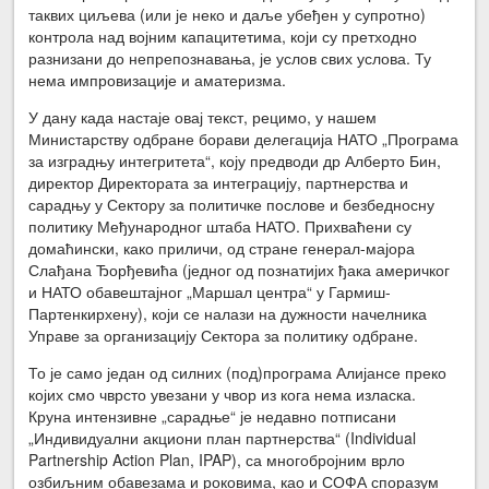
таквих циљева (или је неко и даље убеђен у супротно)
контрола над војним капацитетима, који су претходно
разнизани до непрепознавања, је услов свих услова. Ту
нема импровизације и аматеризма.
У дану када настаје овај текст, рецимо, у нашем
Министарству одбране борави делегација НАТО „Програма
за изградњу интегритета“, коју предводи др Алберто Бин,
директор Директората за интеграцију, партнерства и
сарадњу у Сектору за политичке послове и безбедносну
политику Међународног штаба НАТО. Прихваћени су
домаћински, како приличи, од стране генерал-мајора
Слађана Ђорђевића (једног од познатијих ђака америчког
и НАТО обавештајног „Маршал центра“ у Гармиш-
Партенкирхену), који се налази на дужности начелника
Управе за организацију Сектора за политику одбране.
То је само један од силних (под)програма Алијансе преко
којих смо чврсто увезани у чвор из кога нема изласка.
Круна интензивне „сарадње“ је недавно потписани
„Индивидуални акциони план партнерства“ (Individual
Partnership Action Plan, IPAP), са многобројним врло
озбиљним обавезама и роковима, као и СОФА споразум