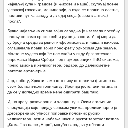
најављуј куле и градове (и њихове и наше), скупљај поене
у српској гласачкој машинерији, а када се прашина слегне,
настави пут ка западу и „гледај своја (евроатлантска)
посла“.
Бучно најављена силна војна сарадња је изазвала посебну
пажњу не само српске већ и руске јавности. У тој мери да
су бројна средства јавног информисања, и наша и њихова,
оглашавала прави војни преокрет у односима две земље.
Малтене чудеса која ће нас снаћи у виду брзопотезног
опремања Војске Србије – од најмодернијих ПВО система,
преко авиона и хеликоптера, радара, до далекометне
ракетне артиљерије.
Јер, побогу, Хрвати само што нису потпалили фитиље на
свом балистичком топништву. Иронија јесте, али не значи
да се у догледно време неће одиграти баш тако.
И, на крају, разочарање и хладан туш. Осим огољених
спекулација које пријају српским ушима, прелиминарно је
договорена могућност поправке половних руских
хеликоптера, затим набавка шасија руског теретног возила
„Камаз“ за наше „Норе“, могућа сарадња у области