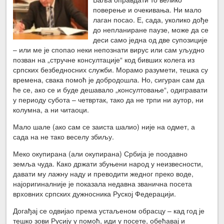
поверење и очекивања. Ни мало
лаган посао. Е, сада, уколико дође
до непланиране паузе, може да се
деси само једна од две супозиције
– или ме је спопао неки непознати вирус или сам уљудно
позван на „стручне консултације“ код бивших колега из
српских безбедносних служби. Морамо разумети, тешка су
времена, свака помоћ је добродошла. Но, сигуран сам да
ће се, ако се и буде дешавало „консултовање“, одигравати
у периоду субота – четвртак, тако да не трпи ни аутор, ни
колумна, а ни читаоци.
Мало шале (ако сам се заиста шалио) није на одмет, а
сада на не тако веселу збиљу.
Меко окупирана (али окупирана) Србија је поодавно
земља чуда. Како држати збуњени народ у неизвесности,
давати му лажну наду и преводити жедног преко воде,
најоригиналније је показала недавна званична посета
врховних српских дужносника Руској Федерацији.
Догађај се одвијао према устаљеном обрасцу – кад год је
тешко зови Русију у помоћ, иди у посете, обећавај и