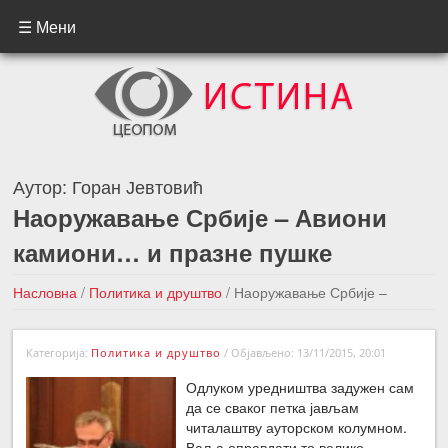
☰ Мени
Аутор:
Горан Јевтовић
Наоружавање Србије – Авиони
камиони… и празне пушке
Насловна
/
Политика и друштво
/
Наоружавање Србије –
Авиони камиони… и празне пушке
Категорија:
Политика и друштво
/
Објављено: 13/11/2015, 20:01
←Претходна вест
Следећа вест →
Одлуком уредништва задужен сам
да се сваког петка јављам
читалаштву ауторском колумном.
Ваља оправдати то велико