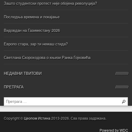
Зашто студентски протест није обојена револуција?
Последња времена и покајање
Видовдан на Газиместану 2026
Европо стара, зар ти немаш стида?
Светлана Скороходова о књизи Ранка Гојковића
НЕДАВНИ ТВИТОВИ
ПРЕТРАГА
Copyright ©
Цеопом Истина
2013-2026. Сва права задржана.
Powered by WDC