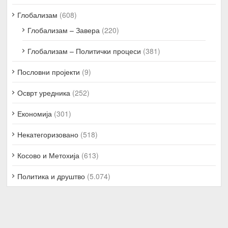
Глобализам
(608)
Глобализам – Завера
(220)
Глобализам – Политички процеси
(381)
Пословни пројекти
(9)
Осврт уредника
(252)
Економија
(301)
Некатегоризовано
(518)
Косово и Метохија
(613)
Политика и друштво
(5.074)