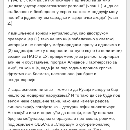
„налазе унутар евроатлантског региона“ (члан 1.) и „да се
стабилност и безбедност у евроатлантском подручју могу
постићи једино путем сарадње и заједничке акције“ (члан
2.).
Измишљеном војном неутралношћу, као двоструком
преваром јер (1) тако нешто није забележено у светској
историји и не постоји у међународном праву и односима и
(2) садржајно смо у стварности потпуно војно (и политички)
везани за НАТО и ЕУ, привремено је за јавност сторниран
али не и обустављен, програм Алијансе „Партнерство за
мир“, са којим је, када је за пар година прошла српска
фртутма око Космета, настављано још брже и
плодотворније.
И сада основно питање – коме то да Русија испоручи бар
нешто од модерног наоружања? И то тако да све буде под
велом неке савршене тајне, како нам између редова
сигнализирају погађате ко – дежурни војни аналитичари.
Не знајући или игноришући да постоји, између осталих
бројних међународних споразума и протокола, рецимо,
под окриљем ОЕБС-а и „Споразум о суб-регионалној
контроли наоружања“, чији смо потписници. Тим