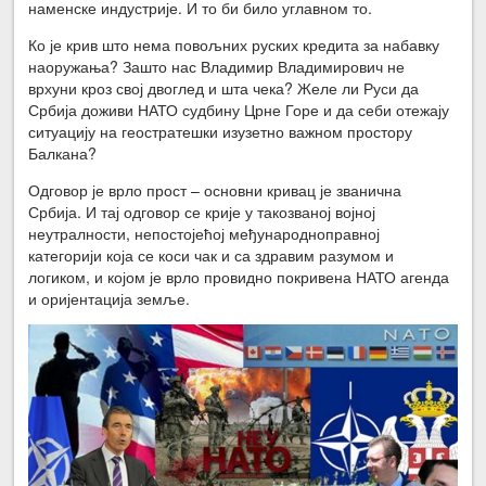
наменске индустрије. И то би било углавном то.
Ко је крив што нема повољних руских кредита за набавку
наоружања? Зашто нас Владимир Владимирович не
врхуни кроз свој двоглед и шта чека? Желе ли Руси да
Србија доживи НАТО судбину Црне Горе и да себи отежају
ситуацију на геостратешки изузетно важном простору
Балкана?
Одговор је врло прост – основни кривац је званична
Србија. И тај одговор се крије у такозваној војној
неутралности, непостојећој међународноправној
категорији која се коси чак и са здравим разумом и
логиком, и којом је врло провидно покривена НАТО агенда
и оријентација земље.