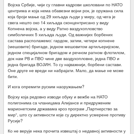
Војска Србије, чији су главни кадрови школовани по НАТО
центрима и која нема обавезни војни рок, је оружана сила
која броји мање од 29 хиљада људи у миру, од чега је
свега нешто око 14 хиљада сконцентрисано у виду
Копнена војска, а у виду Ратно ваздухопловство
симболичних 5 хиљада људи. Од важнијих борбених
састава располажемо: гардом, затим, четири копнене
(мешовите) бригаде, једном мешовитом артиљеријском,
једном специјалном бригадом и речном ратном флотилом,
док нам РВ и ПВО чине две ваздухопловне, једна ПВО и
једна бригада ВОЈИН. То су најважнији, борбени састави.
Оне друге не вреди ни набрајати. Мало, да мање не може
бити.
И кога опремити руским наоружањем?
Војску која редовно изводи обуку и вежбе на НАТО
полигонима са чланицама Алијансе и придруженим
марионетским државама кроз програм „Партнерство за
мир“, што су активности које су директно усмерене противу
Русије?
Ко не верује нека прочита извештај о недавној активности у