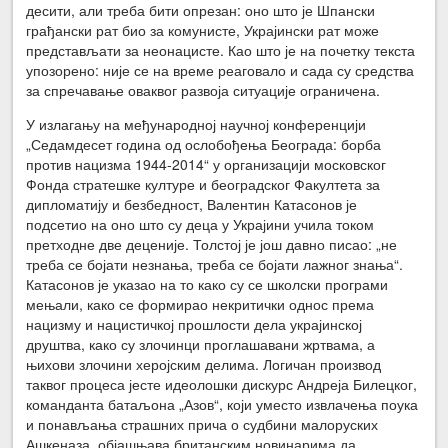
десити, али треба бити опрезан: оно што је Шпански
грађански рат био за комунисте, Украјински рат може
представљати за неонацисте. Као што је на почетку текста
упозорено: није се на време реаговало и сада су средства
за спречавање оваквог развоја ситуације ограничена.
У излагању на међународној научној конференцији
„Седамдесет година од ослобођења Београда: борба
против нацизма 1944-2014“ у организацији московског
Фонда стратешке културе и београдског Факултета за
дипломатију и безбедност, Валентин Катасонов је
подсетио на оно што су деца у Украјини учила током
претходне две деценије. Толстој је још давно писао: „не
треба се бојати незнања, треба се бојати лажног знања“.
Катасонов је указао на то како су се школски програми
мењали, како се формирао некритички однос према
нацизму и нацистичкој прошлости дела украјинској
друштва, како су злочинци проглашавани жртвама, а
њихови злочини херојским делима. Логичан производ
таквог процеса јесте идеолошки дискурс Андреја Билецког,
команданта батаљона „Азов“, који уместо извлачења поука
и понављања страшних прича о судбини малоруских
Ашкеназа, објашњава британским новинарима да