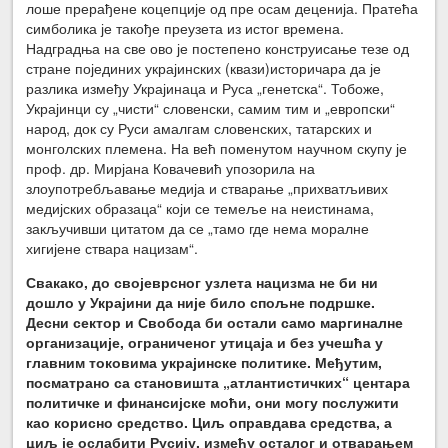
лоше прерађене коцепције од пре осам деценија. Пратећа
симболика је такође преузета из истог времена.
Надградња на све ово је постепено конструисање тезе од
стране појединих украјинских (квази)историчара да је
разлика између Украјинаца и Руса „генетска“. Тобоже,
Украјинци су „чисти“ словенски, самим тим и „европски“
народ, док су Руси амалгам словенских, татарских и
монголских племена. На већ поменутом научном скупу је
проф. др. Мирјана Ковачевић упозорила на
злоупотребљавање медија и стварање „прихватљивих
медијских образаца“ који се темеље на неистинама,
закључивши цитатом да се „тамо где нема моралне
хигијене ствара нацизам“.
Свакако, до својеврсног узлета нацизма не би ни
дошло у Украјини да није било спољне подршке.
Десни сектор и Свобода би остали само маргиналне
организације, ограниченог утицаја и без учешћа у
главним токовима украјинске политике. Међутим,
посматрано са становишта „атлантистичких“ центара
политичке и финансијске моћи, они могу послужити
као корисно средство. Циљ оправдава средства, а
циљ је ослабити Русију, између осталог и отварањем