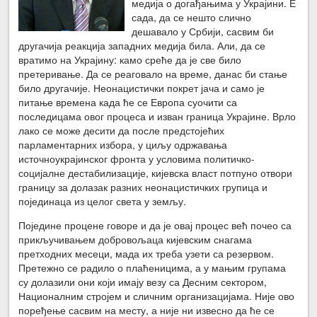
медија о догађањима у Украјини. Е
сада, да се нешто слично
дешавало у Србији, сасвим би
другачија реакција западних медија била. Али, да се
вратимо на Украјину: камо среће да је све било
претеривање. Да се реаговало на време, данас би стање
било другачије. Неонацистички покрет јача и само је
питање времена када ће се Европа суочити са
последицама овог процеса и изван граница Украјине. Врло
лако се може десити да после предстојећих
парламентарних избора, у циљу одржавања
источноукрајинског фронта у условима политичко-
социјалне дестабилизације, кијевска власт потпуно отвори
границу за долазак разних неонацистичких групица и
појединаца из целог света у земљу.
Поједине процене говоре и да је овај процес већ почео са
прикључивањем добровољаца кијевским снагама
претходних месеци, мада их треба узети са резервом.
Претежно се радило о плаћеницима, а у мањим групама
су долазили они који имају везу са Десним сектором,
Националним стројем и сличним организацијама. Није ово
поређење сасвим на месту, а није ни извесно да ће се