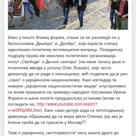
Иако у нешто блажој форми, стање се не разликује ни у
батаљонима „Дњипро“ и „Донбас“, који користе сличну
идеолошко-политичку мотивациони матрицу. Позадинску
подршку пружа им неколико политичких организација,
попут „Свободе“ и Десног сектора“ (на овом таласу јаше и
политичка звезда у успону-Олег Љашко), које често
демантују да се ради о неонацизму, већ подвлаче да је реч
„само“ о украјинском национализму. Како изгледају те
невојне „украјинске националистичке акције“ илустративно
се може приказати на примеру народног посланика Ирине
Фарион и њене посете предшколској установи (може се
погледати на:
http://www.youtube.com/watch?
v=w3R3pMtL3eo
). Како само делује када се петогодишњој
девојчици објашњава да се мора звати Оленка, јер ако је
Алена-треба да се пресели у Москву!?
Тезе о украјинској „чистокрвности“ нису ништа друго до