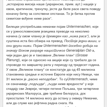
„историјска мисија наше (украјинске, прим. аут.) нације у
овом, критичном, тренутку, јесте да беле расе света поведу
коначну битку за сопствени опстанак. То је битка против
семитски-вођене ниже расе“.
Билецки употребљава немачки појам
Untermenschen,
који
се у јужнословенским језицима преводи на неколико
начина
(у овом чланку је преведен као „нижа раса“),
али је
суштина иста без обзира на превод
. Постоје једни-виши, и
они други-нижи. Појам Untermenschen посебно добија на
значају током разраде нацистичког
Generalplan Ost
-а,
чији један део је и такозвани „Велики план“ (
Grosse
Planung
), који се односио на акције које су требало да се
спроводе по завршетку рата у периоду од тридесет година.
У овом „Великом плану“ се констатује да од 45 милиона
становника средње и источне Европе који нису Немци, чак
31 милион је „расно неподобан“. То су
Untermensch
, чиме
се означавају „подљуди“, „људи ниже вредности“ у које
спадају сви Јевреји, четири петине Пољака, три четвртине
украјинских Малоруса, две трећине Белоруса, док
преосталих 14 милиона могу да остану у оквиру Немачке,
али да служе као јефтина радна снага. На