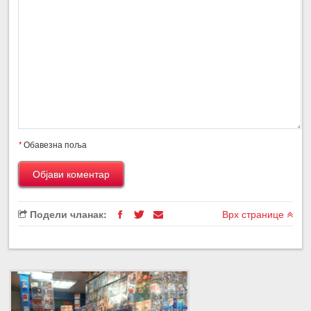
*
Обавезна поља
Подели чланак:
Врх странице