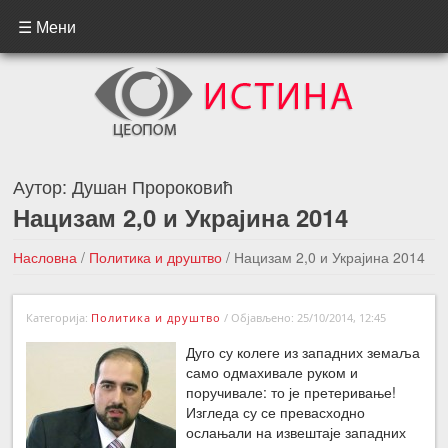
☰ Мени
Аутор:
Душан Пророковић
Нацизам 2,0 и Украјина 2014
Насловна
/
Политика и друштво
/
Нацизам 2,0 и Украјина 2014
←Претходна вест
Следећа вест →
Категорија:
Политика и друштво
/
Објављено: 25/10/2014, 12:45
Дуго су колеге из западних земаља
само одмахивале руком и
поручивале: то је претеривање!
Изгледа су се превасходно
ослањали на извештаје западних