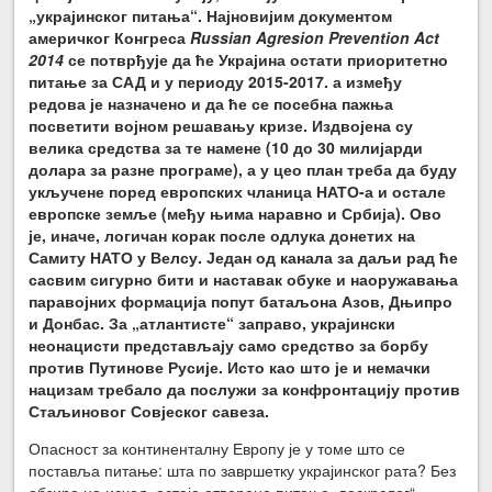
„украјинског питања“. Најновијим документом
америчког Конгреса
Russia
n Agresion Prevention Act
2014
се потврђује да ће Украјина остати приоритетно
питање за САД и у периоду 2015-2017. а између
редова је назначено и да ће се посебна пажња
посветити војном решавању кризе. Издвојена су
велика средства за те намене (10 до 30 милијарди
долара за разне програме), а у цео план треба да буду
укључене поред европских чланица НАТО-а и остале
европске земље (међу њима наравно и Србија). Ово
је, иначе, логичан корак после одлука донетих на
Самиту НАТО у Велсу. Један од канала за даљи рад ће
сасвим сигурно бити и наставак обуке и наоружавања
паравојних формација попут батаљона Азов, Дњипро
и Донбас. За „атлантисте“ заправо, украјински
неонацисти представљају само средство за борбу
против Путинове Русије. Исто као што је и немачки
нацизам требало да послужи за конфронтацију против
Стаљиновог Совјеског савеза.
Опасност за континенталну Европу је у томе што се
поставља питање: шта по завршетку украјинског рата? Без
обзира на исход, остаје отворено питање „васкрслог“