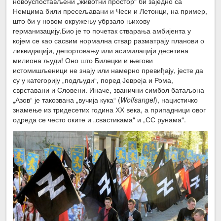
новоуспостављени „животни простор“ би заједно са
Немцима били пресељавани и Чеси и Летонци, на пример,
што би у новом окружењу убрзало њихову
германизацију.Био је то почетак стварања амбијента у
којем се као сасвим нормална ствар разматрају планови о
ликвидацији, депортовању или асимилацији десетина
милиона људи! Оно што Билецки и његови
истомишљеници не знају или намерно превиђају, јесте да
су у категорију „подљуди“, поред Јевреја и Рома,
сврставани и Словени. Иначе, званични симбол батаљона
„Азов“ је такозвана „вучија кука“ (
Wolfsangel
), нацистичко
знамење из тридесетих година ХХ века, а припадници овог
одреда се често оките и „свастикама“ и „СС рунама“.