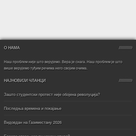
О НАМА
Наш проблем није што верујемо. Вера је снага. Наш проблем је што
више верујемо туђим речима него својим очима.
НАЈНОВИЈИ ЧЛАНЦИ
Зашто студентски протест није обојена револуција?
Последња времена и покајање
Видовдан на Газиместану 2026