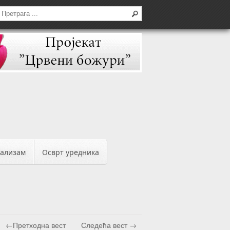
бализам
Осврт уредника
←Претходна вест
Следећа вест →