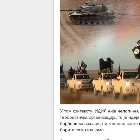
У том контексту, ИДИЛ није нелогична
терористичка организација, то је идеј
борбени млазњаци, ни копнене снаге с
борити само идејама.