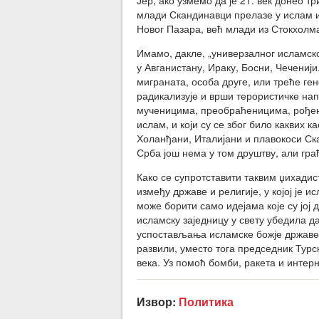
Јер, ако узмемо да је 21. век донео тр
млади Скандинавци прелазе у ислам и
Новог Пазара, већ млади из Стокхолм
Имамо, дакле, „универзалног исламског 
у Авганистану, Ираку, Босни, Чечениј
миграната, особа друге, или треће ге
радикализује и врши терористичке нап
мученицима, преобраћеницима, рођен
ислам, и који су се због било каквих 
Холанђани, Италијани и плавокоси Ска
Срба још нема у том друштву, али гра
Како се супротставити таквим џихадис
између државе и религије, у којој је 
може борити само идејама које су јој 
исламску заједницу у свету убедила д
успостављања исламске божје државе.
развили, уместо тога председник Турс
века. Уз помоћ бомби, ракета и интерн
Извор:
Политика