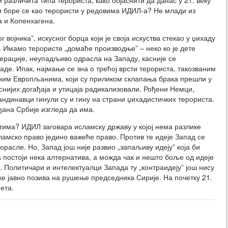
и различита типа терориста, како објаснити да данас у 21. веку
 боре се као терористи у редовима ИДИЛ-а? Не млади из
а и Копенхагена.
војника”, искусног борца који је своја искуства стекао у џихаду
и. Имамо терористе „домаће производње” – неко ко је дете
нерације, неупадљиво одрасла на Западу, касније се
аде. Ипак, најмање се зна о трећој врсти терориста, такозваним
им Европљанима, који су приликом склапања брака прешли у
каснијих догађаја и утицаја радикализовали. Рођени Немци,
ндинавци гинули су и гину на страни џихадистичких терориста.
ђана Србије изгледа да има.
тима? ИДИЛ заговара исламску државу у којој нема разлике
исламско право једино важеће право. Против те идеје Запад се
дорасле. Но, Запад још није развио „запаљиву идеју” која би
а постоји нека алтернатива, а можда чак и нешто боље од идеје
 Политичари и интелектуалци Запада ту „контраидеју” још нису
ке јавно позива на рушење председника Сирије. На почетку 21.
ета.