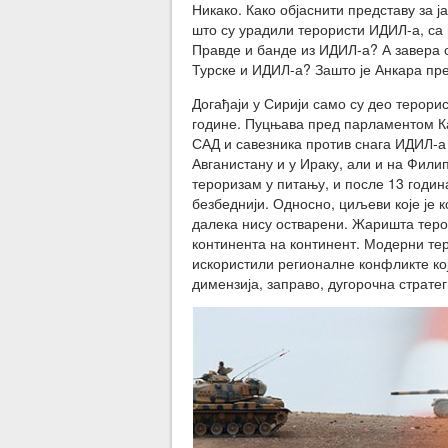
Никако. Како објаснити представу за 
што су урадили терористи ИДИЛ-а, са
Правде и банде из ИДИЛ-а? А завера о
Турске и ИДИЛ-а? Зашто је Анкара пр
Догађаји у Сирији само су део терори
године. Пуцњава пред парламентом Ка
САД и савезника против снага ИДИЛ-а 
Авганистану и у Ираку, али и на Филипи
тероризам у питању, и после 13 годин
безбеднији. Односно, циљеви које је 
далека нису остварени. Жаришта терор
континента на континент. Модерни тер
искористили регионалне конфликте кој
димензија, заправо, дугорочна стратег