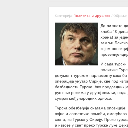
Категорија:
Политика и друштво
/
Објављено
Да ли знате д
хлеба 10 дина
храна) за јед
земљи Блиског 
којем опозици
провенијенци
И сада турски
политике Турс
документ турском парламенту како би
операција унутар Сирије, све под из
безбедности Турске. Ако председник ј
рушење режима у другој земљи, онда 
сумрак међународних односа.
Турска обезбеђује снагама опозиције,
војне и логистичке помоћи, омогућава
света, из Турске у Сирију. Преко турс
а извозе у свет преко турске луке Џеј