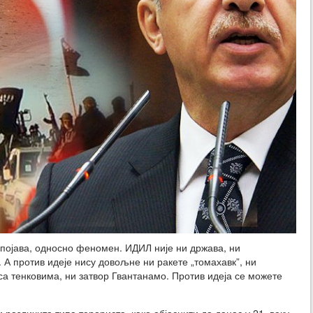
 појава, односно феномен. ИДИЛ није ни држава, ни
а. А против идеје нису довољне ни ракете „томахавк”, ни
а тенковима, ни затвор Гвантанамо. Против идеја се можете