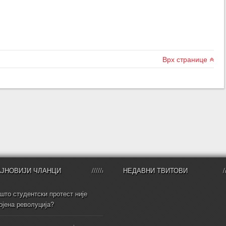
Врх странице
АЈНОВИЈИ ЧЛАНЦИ
НЕДАВНИ ТВИТОВИ
што студентски протест није
ојена револуција?