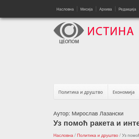
Насловна
Мисија
Архива
Редакција
Политика и друштво
Економија
Аутор:
Мирослав Лазански
Уз помоћ ракета и инт
Насловна
/
Политика и друштво
/
Уз помо