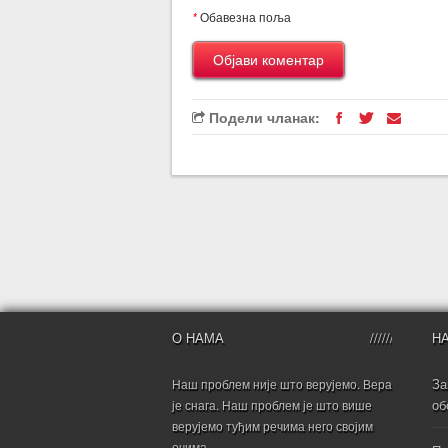
*
Обавезна поља
Подели чланак:
О НАМА
Н
За
Наш проблем није што верујемо. Вера
об
је снага. Наш проблем је што више
верујемо туђим речима него својим
очима.