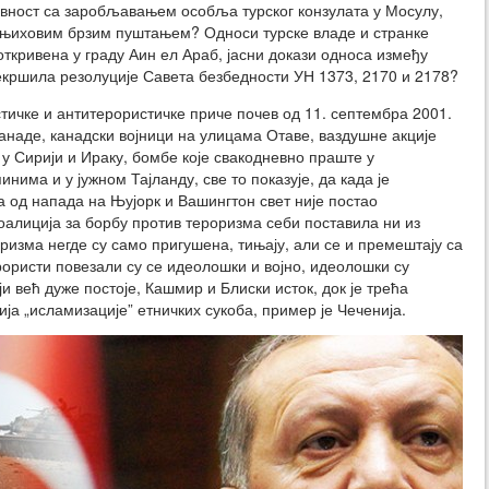
јавност са заробљавањем особља турског конзулата у Мосулу,
 њиховим брзим пуштањем? Односи турске владе и странке
ткривена у граду Аин ел Араб, јасни докази односа између
екршила резолуције Савета безбедности УН 1373, 2170 и 2178?
стичке и антитерористичке приче почев од 11. септембра 2001.
наде, канадски војници на улицама Отаве, ваздушне акције
у Сирији и Ираку, бомбе које свакодневно праште у
нима и у јужном Тајланду, све то показује, да када је
а од напада на Њујорк и Вашингтон свет није постао
коалиција за борбу против тероризма себи поставила ни из
изма негде су само пригушена, тињају, али се и премештају са
ористи повезали су се идеолошки и војно, идеолошки су
и већ дуже постоје, Кашмир и Блиски исток, док је трећа
ија „исламизације” етничких сукоба, пример је Чеченија.