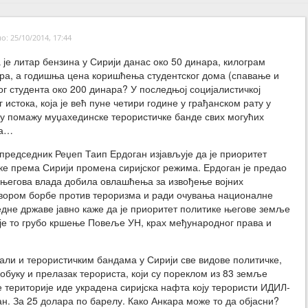
: 25/10/2014, 17:44
а је литар бензина у Сирији данас око 50 динара, килограм
ра, а годишња цена коришћења студентског дома (спавање и
ног студента око 200 динара? У последњој социјалистичкој
истока, која је већ пуне четири године у грађанском рату у
ју помажу муџахединске терористичке банде свих могућих
ја…
 председник Реџеп Таип Ердоган изјављује да је приоритет
ке према Сирији промена сиријског режима. Ердоган је предао
 његова влада добила овлашћења за извођење војних
говором борбе против тероризма и ради очувања националне
едне државе јавно каже да је приоритет политике његове земље
је то грубо кршење Повеље УН, крах међународног права и
 али и терористичким бандама у Сирији све видове политичке,
 обуку и прелазак терориста, који су пореклом из 83 земље
ке територије иде украдена сиријска нафта коју терористи ИДИЛ-
хан. За 25 долара по барелу. Како Анкара може то да објасни?