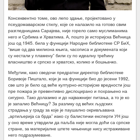
Консеквентно томе, ово лепо здање, пројектовано у
псеудомаварском стилу, које се налазило на готово свим
разгледницама Сарајева, није горело само муслиманима
него и Србима и Хрватима. А, пошто је историјска Већница
још од 1945. била у функцији Народне библиотеке СР БиХ,
“више од два милиона књига, часописа и докумената који
су нестали у пламену” били су по идеалну трећину
власништво и српско и хрватско, колико и бошњачко.
Међутим, како сведочи предратни директор библиотеке
Боривоје Пиштало, који је на функцији био до јесени 1992,
све што је било од веће културно-историјске вредности још
пре пожара је превентивно дислоцирано и похрањено на
сигурно. Тако долазимо и до најважнијег питања, а то је ко
је запалио Већницу? За разлику од већих људских
страдања у граду за које је паушално окривљавана
„артиљерија са брда” иако су балистички експерти УН још
у оно време утврдили да паљба није могла доћи са српске
стране, за материјалне штете чињенице нису истраживане
него подразумеване.