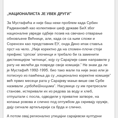
„НАЦИОНАЛИСТА ЈЕ УВЕК ДРУГИ”
За Мустафића и није баш неки проблем када Србин
Радмановић као колективни шеф државе БиХ због
националне увреде одбије позив на свечано отварање
обновљене Већнице, али, када се са њим сложи и
Соренсен као представник ЕУ, онда Дино ипак ставља
прст на чело. „Није коректно да на спомен-плочи стоји
префикс ‘српски’ злочинци и требало би га заменити
дистинкцијом ‘четници’, коју су Сарајлије саме направиле у
рату не желећи да повреде своје комшије.” Не знам да ли
је Мустафић 1992-1995. био тако мали па није знао или је
потиснуо из памћења да су „национално коректне комшије”
већ првих месеци рата у Сарајеву мање-више све Србе
називали „
србоћетницима
”. Насумице су им претресали
станове, истеривали их из редова за воду и хлеб,
отпуштали с посла, одводили у приватне затворе, на
копање ровова и слично под оптужбом да скривају оружје,
дају сигнале артиљерији са брда и слично.
А потом овај регионално утицајни сарајевски културни