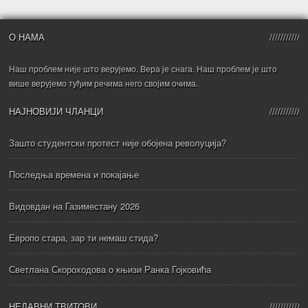
О НАМА
Наш проблем није што верујемо. Вера је снага. Наш проблем је што
више верујемо туђим речима него својим очима.
НАЈНОВИЈИ ЧЛАНЦИ
Зашто студентски протест није обојена револуција?
Последња времена и покајање
Видовдан на Газиместану 2026
Европо стара, зар ти немаш стида?
Светлана Скороходова о књизи Ранка Гојковића
НЕДАВНИ ТВИТОВИ