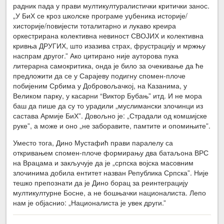
радник пада у прави мултикултуралистички критички занос.
„У БиХ се кроз школске програме уџбеника историје/
хисторије/повијести тоталитарно и лукаво креира
оркестрирана колективна невиност СВОЈИХ и колективна
кривња ДРУГИХ, што изазива страх, фрустрацију и мржњу
наспрам другог.” Ако цитирано није ауторова пука
литерарна самокритика, онда је било за очекивање да ће
предложити да се у Сарајеву подигну спомен-плоче
побијеним Србима у Добровољачкој, на Казанима, у
Великом парку, у касарни “Виктор Бубањ” итд. И не мора
баш да пише да су то урадили „муслимански злочинци из
састава Армије БиХ”. Довољно је: „Страдали од комшијске
руке”, а може и оно „не заборавите, памтите и опомињите”.
Уместо тога, Дино Мустафић прави паралелу са
откривањем спомен-плоче формирању два батаљона ВРС
на Врацама и закључује да је „српска војска масовним
злочинима добила ентитет назван Република Српска”. Није
тешко препознати да је Дино борац за реинтеграцију
мултикултурне Босне, а не бошњачки националиста. Лепо
нам је објаснио: „Националиста је увек други.”