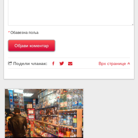
*
Обавезна поља
Подели чланак:
Врх странице