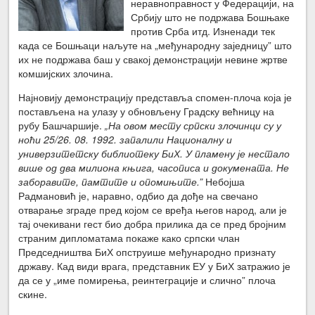
неравноправност у Федерацији, на
Србију што не подржава Бошњаке
против Срба итд. Изненади тек
када се Бошњаци наљуте на „међународну заједницу” што
их не подржава баш у свакој демонстрацији невине жртве
комшијских злочина.
Најновију демонстрацију представља спомен-плоча која је
постављена на улазу у обновљену Градску већницу на
рубу Башчаршије.
„
На овом месту српски злочинци су у
ноћи 25/26. 08. 1992. запалили Националну и
универзитетску библиотеку БиХ. У пламену је нестало
више од два милиона књига, часописа и докумената. Не
заборавите, памтите и опомињите.”
Небојша
Радмановић је, наравно, одбио да дође на свечано
отварање зграде пред којом се вређа његов народ, али је
тај очекивани гест био добра прилика да се пред бројним
страним дипломатама покаже како српски члан
Председништва БиХ опструише међународно признату
државу. Кад види врага, представник ЕУ у БиХ затражио је
да се у „име помирења, реинтеграције и слично” плоча
скине.