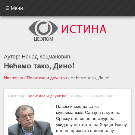
☰ Мени
Аутор:
Ненад Кецмановић
Нећемо тако, Дино!
Насловна
/
Политика и друштво
/
Нећемо тако, Дино!
←Претходна вест
Следећа вест →
Категорија:
Политика и друштво
/
Објављено: 23/06/2014, 00:15
Навикли смо да се из
муслиманског Сарајева љуте на
Српску што се не ангажује на
укидању ентитета, на Херцег-Босну
што не прихвата националну