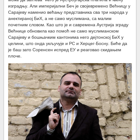
изградњу. Али империјални Беч је својевремено Већницу у
Сарајеву наменио већању представника сва три народа у
анектираној БиХ, а не само муслимана, са малим
почетним словом. Као што је и савремена Аустрија зграду
Већнице обновила као помоћ не само муслиманском
Сарајеву и бошњачким кантонима него дејтонској БиХ у
целини, што онда укључује и РС и Херцег-Босну. Биће да
је баш зато Соренсен испред ЕУ и реаговао скидањем
плоче.