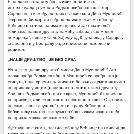
Е, онда се на тапету бошњачких политичких
интелектуалаца уместо Радмановића нашао Петер
Соренсен, а између осталих огласио се и Дино Мустафић.
„Европске бирократе вођене логиком: ми смо обнову
Већнице платили, па имамо право и захтевати, већ
годинама нашем друштву намећу заборав као модел
помирења”, пише у
Ослобођењу
од 9. јуна овај у Сарајеву
слављени и у Београду радо примљени позоришни
редитељ.
„НАШЕ ДРУШТВО“ ЈЕ БЕЗ СРБА
На које то „наше друштво” мисли Дино Мустафић? Ако
плоча вређа Радмановића, а Мустафић се вређа што је
скинута, онда српски политичар и бошњачки уметник очито
не припадају истом (национално-ентитетском) друштву.
Али, док Радмановић то и не крије, Мустафић би начелно
да прикрије, али се конкретно нехотице открије. Он, наиме,
не само „наше друштво“ него и зграду Већнице и
библиотеку сматра ексклузивно бошњачким иако то неће
да призна можда ни самоме себи.
Аустрија није само „платила обнову Већнице па (мисли) да
може да захтева” него је Аустроугарска платила и њену