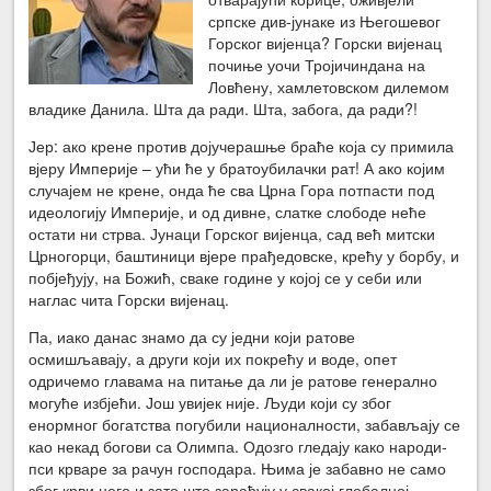
српске див-јунаке из Његошевог
Горског вијенца? Горски вијенац
почиње уочи Тројичиндана на
Ловћену, хамлетовском дилемом
владике Данила. Шта да ради. Шта, забога, да ради?!
Јер: ако крене против дојучерашње браће која су примила
вјеру Империје – ући ће у братоубилачки рат! А ако којим
случајем не крене, онда ће сва Црна Гора потпасти под
идеологију Империје, и од дивне, слатке слободе неће
остати ни стрва. Јунаци Горског вијенца, сад већ митски
Црногорци, баштиници вјере прађедовске, крећу у борбу, и
побјеђују, на Божић, сваке године у којој се у себи или
наглас чита Горски вијенац.
Па, иако данас знамо да су једни који ратове
осмишљавају, а други који их покрећу и воде, опет
одричемо главама на питање да ли је ратове генерално
могуће избјећи. Још увијек није. Људи који су због
енормног богатства погубили националности, забављају се
као некад богови са Олимпа. Одозго гледају како народи-
пси крваре за рачун господара. Њима је забавно не само
због крви него и зато што зарађују у свакој глобалној