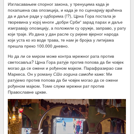
Изгласавањем спорног закона, у тренуцима када је
похапшена сва опозиција, и када је по сценарију враћена
да и даље ради у одборима (!?), Црна Гора постала је
творевина у којој многи „добри Срби“ зарад парах и даље
изигравају опозицију, а положили су оружје, заправо, у рату
који траје. Из дана у дан расле су ријеке вјерног народа
који уста ко из воде трава, те нам је бројка у литијама
прешла преко 100.000 дневно.
Но да ли се миром може контра мрежног рата против
светосавља? Црна Гора ратује против попова да би човјек
могао да се ожени и рођеном мајком. Парафразирао сам
Маркеса. Он у роману
Сто година самоће
каже: Ми
ратујемо против попова да би човјек могао да се ожени
рођеном мајком. Томе служи мрежни рат против
Православне цркве.