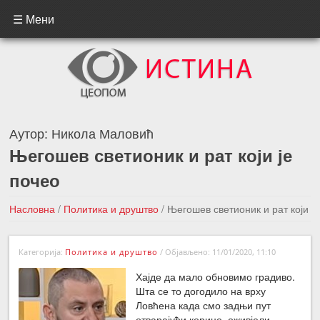
☰ Мени
Аутор:
Никола Маловић
Његошев светионик и рат који је
почео
Насловна
/
Политика и друштво
/
Његошев светионик и рат који
је почео
Категорија:
Политика и друштво
/
Објављено: 11/01/2020, 11:10
←Претходна вест
Следећа вест →
Хајде да мало обновимо градиво.
Шта се то догодило на врху
Ловћена када смо задњи пут
отварајући корице, оживјели