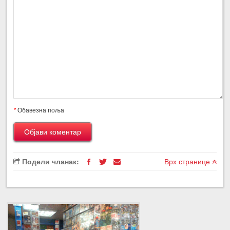
*
Обавезна поља
Подели чланак:
Врх странице