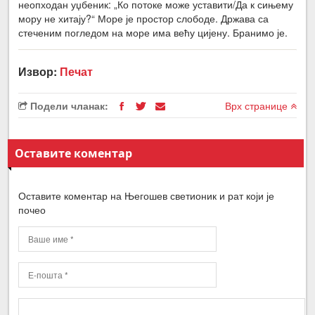
неопходан уџбеник: „Ко потоке може уставити/Да к сињему
мору не хитају?“ Море је простор слободе. Држава са
стеченим погледом на море има већу цијену. Бранимо је.
Извор:
Печат
Подели чланак:
Врх странице
Оставите коментар
Оставите коментар на Његошев светионик и рат који је
почео