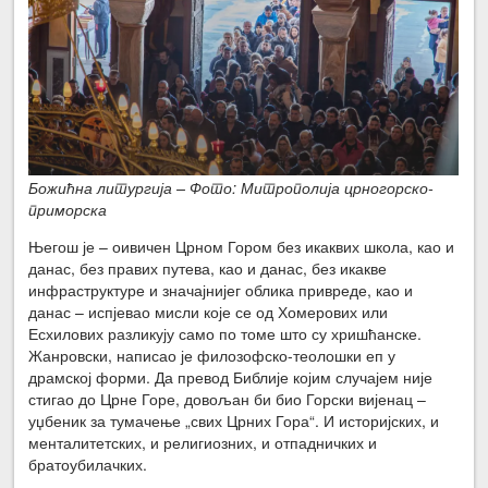
Божићна литургија – Фото: Митрополија црногорско-
приморска
Његош је – оивичен Црном Гором без икаквих школа, као и
данас, без правих путева, као и данас, без икакве
инфраструктуре и значајнијег облика привреде, као и
данас – испјевао мисли које се од Хомерових или
Есхилових разликују само по томе што су хришћанске.
Жанровски, написао је филозофско-теолошки еп у
драмској форми. Да превод Библије којим случајем није
стигао до Црне Горе, довољан би био Горски вијенац –
уџбеник за тумачење „свих Црних Гора“. И историјских, и
менталитетских, и религиозних, и отпадничких и
братоубилачких.