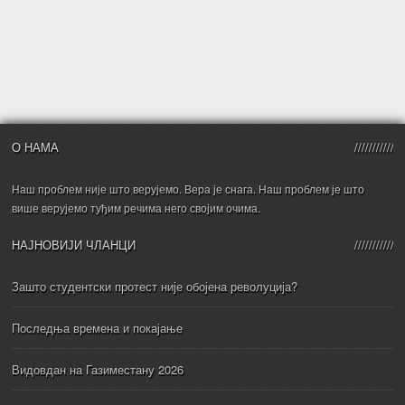
О НАМА
Наш проблем није што верујемо. Вера је снага. Наш проблем је што
више верујемо туђим речима него својим очима.
НАЈНОВИЈИ ЧЛАНЦИ
Зашто студентски протест није обојена револуција?
Последња времена и покајање
Видовдан на Газиместану 2026