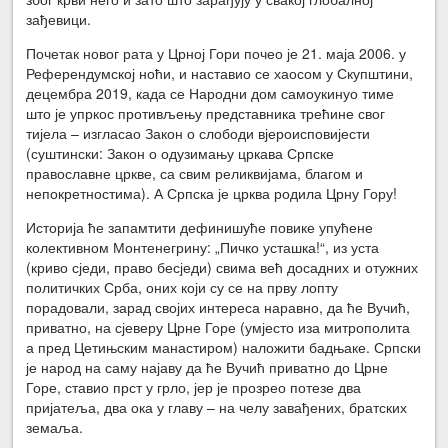
зађевици.
Почетак новог рата у Црној Гори почео је 21. маја 2006. у
Референдумској ноћи, и наставио се хаосом у Скупштини,
децембра 2019, када се Народни дом самоукинуо тиме
што је упркос противљењу представника трећине свог
тијела – изгласао Закон о слободи вјероисповијести
(суштински: Закон о одузимању цркава Српске
православне цркве, са свим реликвијама, благом и
непокретностима). А Српска је црква родила Црну Гору!
Историја ће запамтити дефинишуће повике упућене
колективном Монтенегрину: „Пичко усташка!“, из уста
(криво сједи, право бесједи) свима већ досадних и отужних
политичких Срба, оних који су се на прву лопту
порадовали, зарад својих интереса наравно, да ће Вучић,
приватно, на сјеверу Црне Горе (умјесто иза митрополита
а пред Цетињским манастиром) наложити бадњаке. Српски
је народ на саму најаву да ће Вучић приватно до Црне
Горе, ставио прст у грло, јер је прозрео потезе два
пријатеља, два ока у главу – на челу завађених, братских
земаља.