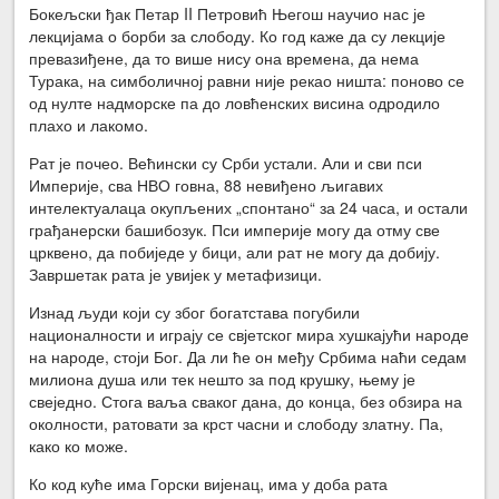
Бокељски ђак Петар II Петровић Његош научио нас је
лекцијама о борби за слободу. Ко год каже да су лекције
превазиђене, да то више нису она времена, да нема
Турака, на симболичној равни није рекао ништа: поново се
од нулте надморске па до ловћенских висина одродило
плахо и лакомо.
Рат је почео. Већински су Срби устали. Али и сви пси
Империје, сва НВО говна, 88 невиђено љигавих
интелектуалаца окупљених „спонтано“ за 24 часа, и остали
грађанерски башибозук. Пси империје могу да отму све
црквено, да побиједе у бици, али рат не могу да добију.
Завршетак рата је увијек у метафизици.
Изнад људи који су због богатстава погубили
националности и играју се свјетског мира хушкајући народе
на народе, стоји Бог. Да ли ће он међу Србима наћи седам
милиона душа или тек нешто за под крушку, њему је
свеједно. Стога ваља сваког дана, до конца, без обзира на
околности, ратовати за крст часни и слободу златну. Па,
како ко може.
Ко код куће има Горски вијенац, има у доба рата