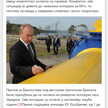
ивицу енергетског колапса са горивом. Конкретно, ова
ситуација је довела до смањења испорука за 50%, по
систему гасовода у оквирима словачког гасног оператера.
Притом је Братислава под жестоким притиском Брисела
била принуђена да се сагласи на реверсне испоруке гаса
Украјини. Ове испоруке су почеле у септембру текуће
године.
[3]
Према подацима агенције ЕУ
Еустреам
, од 1 до