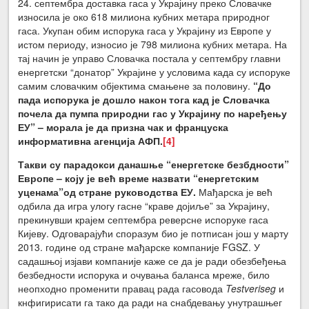
24. септембра доставка гаса у Украјину преко Словачке
износила је око 618 милиона кубних метара природног
гаса. Укупан обим испорука гаса у Украјину из Европе у
истом периоду, износио је 798 милиона кубних метара. На
тај начин је управо Словачка постала у септембру главни
енергетски “донатор” Украјине у условима када су испоруке
самим словачким објектима смањене за половину.
“До
пада испорука је дошло након тога кад је Словачка
почела да пумпа природни гас у Украјину по наређењу
ЕУ” – морала је да призна чак и француска
информативна агенција АФП.
[4]
Такви су парадокси данашње “енергетске безбдности”
Европе – коју је већ време назвати “енергетским
уценама”од стране руководства ЕУ.
Мађарска је већ
одбила да игра улогу гасне “краве дојиље” за Украјину,
прекинувши крајем септембра реверсне испоруке гаса
Кијеву. Одговарајући споразум био је потписан још у марту
2013. године од стране мађарске компаније FGSZ. У
садашњој изјави компаније каже се да је ради обезбеђења
безбедности испорука и очувања баланса мреже, било
неопходно променити правац рада гасовода
Testveriseg
и
кнфигирисати га тако да ради на снабдевању унутрашњег