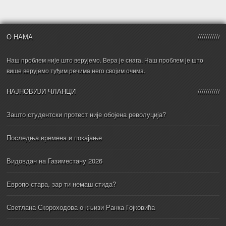
О НАМА
Наш проблем није што верујемо. Вера је снага. Наш проблем је што
више верујемо туђим речима него својим очима.
НАЈНОВИЈИ ЧЛАНЦИ
Зашто студентски протест није обојена револуција?
Последња времена и покајање
Видовдан на Газиместану 2026
Европо стара, зар ти немаш стида?
Светлана Скороходова о књизи Ранка Гојковића