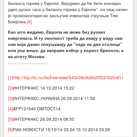
баланса горива у Европи. Верујемо да ће бити значајан
удео руског гаса у балансу горива у Европи“- на овај начин
је прокоментарисао закључке извештаја стручњак Тим
Боерсма.
[6]
Као што видимо, Европа не може без руских
енергената. И ту околност треба да имају у виду сви
они који данас покушавају да “седе на две столице”
или још више, да направе избор у корист Брисела, а
на штету Москве.
[1]
http://top.rbc.ru/rbcfreenews/543c09c9cbb20f22162fc811
[2]
ИНТЕРФАКС 14.10.2014 15:22
[3]
ИНТЕРФАКС-УКРАИНА 26.09.2014 11:50
[4]
AFP131549 GMTOCT14
[5]
ИНТЕРФАКС 26.09.2014 08:50
[6]
РИА НОВОСТИ 15/10/14 03:24 15.10.2014 03:26