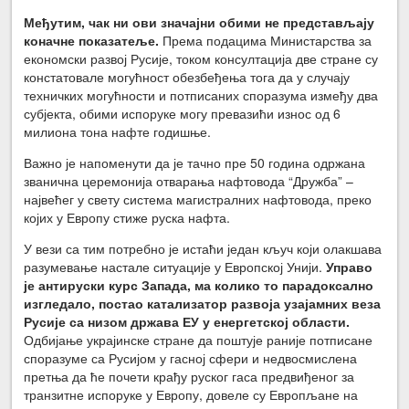
Међутим, чак ни ови значајни обими не представљају
коначне показатеље.
Према подацима Министарства за
економски развој Русије, током консултација две стране су
констатовале могућност обезбеђења тога да у случају
техничких могућности и потписаних споразума између два
субјекта, обими испоруке могу превазићи износ од 6
милиона тона нафте годишње.
Важно је напоменути да је тачно пре 50 година одржана
званична церемонија отварања нафтовода “Дружба” –
највећег у свету система магистралних нафтовода, преко
којих у Европу стиже руска нафта.
У вези са тим потребно је истаћи један кључ који олакшава
разумевање настале ситуације у Европској Унији.
Управо
је антируски курс Запада, ма колико то парадоксално
изгледало, постао катализатор развоја узајамних веза
Русије са низом држава ЕУ у енергетској области.
Одбијање украјинске стране да поштује раније потписане
споразуме са Русијом у гасној сфери и недвосмислена
претња да ће почети крађу руског гаса предвиђеног за
транзитне испоруке у Европу, довеле су Европљане на