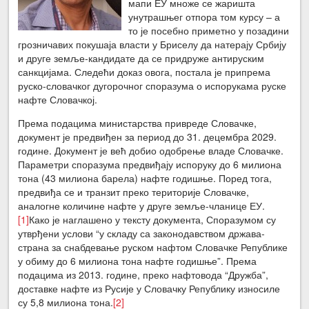
мапи ЕУ множе се жаришта
унутрашњег отпора том курсу – а
то је посебно приметно у позадини
грозничавих покушаја власти у Бриселу да натерају Србију
и друге земље-кандидате да се придруже антируским
санкцијама. Следећи доказ овога, постала је припрема
руско-словачког дугорочног споразума о испорукама руске
нафте Словачкој.
Према подацима министарства привреде Словачке,
документ је предвиђен за период до 31. децембра 2029.
године. Документ је већ добио одобрење владе Словачке.
Параметри споразума предвиђају испоруку до 6 милиона
тона (43 милиона барела) нафте годишње. Поред тога,
предвиђа се и транзит преко територије Словачке,
аналогне количине нафте у друге земље-чланице ЕУ.
[1]
Како је наглашено у тексту документа, Споразумом су
утврђени услови “у складу са законодавством држава-
страна за снабдевање руском нафтом Словачке Републике
у обиму до 6 милиона тона нафте годишње”. Према
подацима из 2013. године, преко нафтовода “Дружба”,
доставке нафте из Русије у Словачку Републику износиле
су 5,8 милиона тона.
[2]