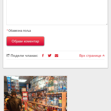
*
Обавезна поља
Подели чланак:
Врх странице