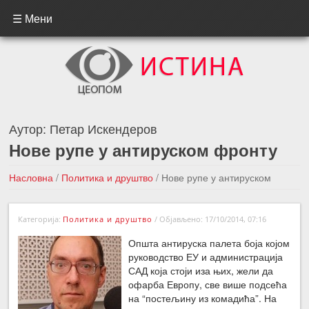
☰ Мени
Аутор:
Петар Искендеров
Нове рупе у антируском фронту
Насловна
/
Политика и друштво
/
Нове рупе у антируском
фронту
Категорија:
Политика и друштво
/
Објављено: 17/10/2014, 07:16
←Претходна вест
Следећа вест →
Општа антируска палета боја којом
руководство ЕУ и администрација
САД која стоји иза њих, жели да
офарба Европу, све више подсећа
на “постељину из комадића”. На