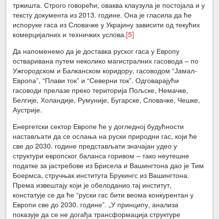
тржишта. Строго говорећи, оваква клаузула је постојала и у
тексту документа из 2013. године. Она је гласила да ће
испоруке гаса из Словачке у Украјину зависити од текућих
комерцијалних и техничких услова.
[5]
Да напоменемо да је доставка руског гаса у Европу
остваривана путем неколико магистралних гасовода – по
Ужгородском и Балканском коридору, гасоводом “Јамал-
Европа”, “Плави ток” и “Северни ток”. Одговарајући
гасоводи прелазе преко територија Пољске, Немачке,
Белгије, Холандије, Румуније, Бугарске, Словачке, Чешке,
Аустрије.
Енергетски сектор Европе ће у догледној будућности
настављати да се ослања на руски природни гас, који ће
све до 2030. године представљати значајан удео у
структури европског баланса горивом – тако неутешне
податке за јастребове из Брисела и Вашингтона дао је Тим
Боермса, стручњак института Брукингс из Вашингтона.
Према извештају који је обелоданио тај институт,
констатује се да ће “руски гас бити веома конкурентан у
Европи све до 2030. године”. „У принципу, анализа
показује да се не догађа трансформација структуре