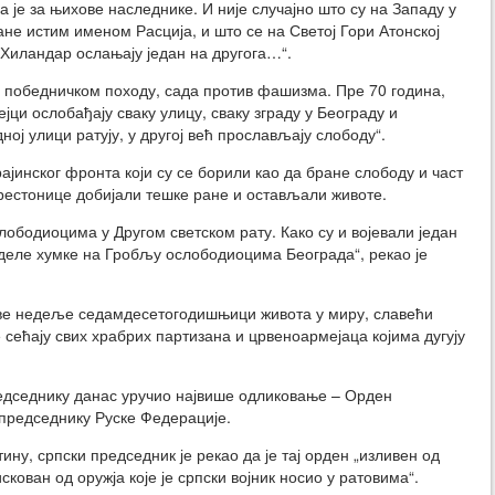
 је за њихове наследнике. И није случајно што су на Западу у
ане истим именом Расција, и што се на Светој Гори Атонској
 Хиландар ослањају један на другога…“.
 у победничком походу, сада против фашизма. Пре 70 година,
јци ослобађају сваку улицу, сваку зграду у Београду и
ној улици ратују, у другој већ прослављају слободу“.
ајинског фронта који су се борили као да бране слободу и част
престонице добијали тешке ране и остављали животе.
лободиоцима у Другом светском рату. Како су и војевали један
г деле хумке на Гробљу ослободиоцима Београда“, рекао је
ове недеље седамдесетогодишњици живота у миру, славећи
сећају свих храбрих партизана и црвеноармејаца којима дугују
редседнику данас уручио највише одликовање – Орден
 председнику Руске Федерације.
ну, српски председник је рекао да је тај орден „изливен од
скован од оружја које је српски војник носио у ратовима“.