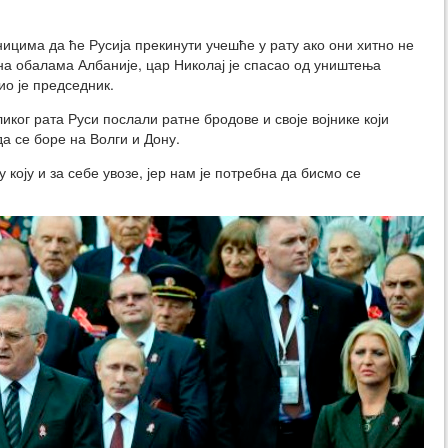
ицима да ће Русија прекинути учешће у рату ако они хитно не
 обалама Албаније, цар Николај је спасао од уништења
ио је председник.
иког рата Руси послали ратне бродове и своје војнике који
да се боре на Волги и Дону.
коју и за себе увозе, јер нам је потребна да бисмо се