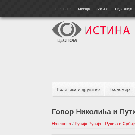
Насловна
Мисија
Архива
Редакција
Политика и друштво
Економија
Говор Николића и Пут
Насловна
/
Русија
Русија - Русија и Србиј