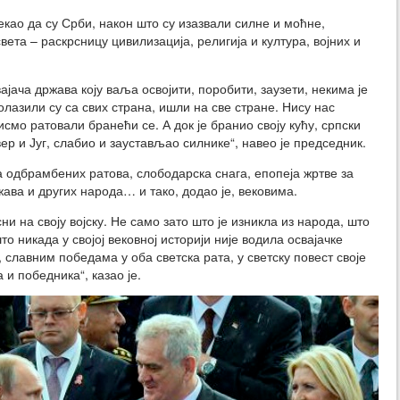
екао да су Срби, након што су изазвали силне и моћне,
ета – раскрсницу цивилизација, религија и култура, војних и
вајача држава коју ваља освојити, поробити, заузети, некима је
азили су са свих страна, ишли на све стране. Нису нас
смо ратовали бранећи се. А док је бранио своју кућу, српски
вер и Југ, слабио и заустављао силнике“, навео је председник.
ја одбрамбених ратова, слободарска снага, епопеја жртве за
жава и других народа… и тако, додао је, вековима.
 на своју војску. Не само зато што је изникла из народа, што
то никада у својој вековној историји није водила освајачке
 славним победама у оба светска рата, у светску повест своје
 и победника“, казао је.