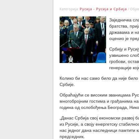
Категорија:
Русија - Русија и Србија
/
Објав
Заједничка сл
братства, приј
државама и на
оценио је пре
Србију и Русиј
узвишено слоб
гробови, оста
генерације ко
Колико би нас само било да није било
Србије.
Обраћајући се високим званицама Рус
многобројним гостима и грађанима на 
година од ослобођења Београда, Никол
„Данас Србија свој економски развој 
из Русије, а своју енергетску стабилн
нас једног дана наследници памтити к
председник.