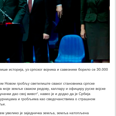
ише историја, уз српског војника и савезнике борило се 30.000
ком Новом гробљу светилиште сваког становника српске
а моје земље сваком редову, каплару и официру руске војске
 јуначки дао свој живот“, навео је и додао да је Србија
стурницама и гробљима као сведочанствима о страшном
мљи.
ем увелико је заједничка земља, земља натопљена