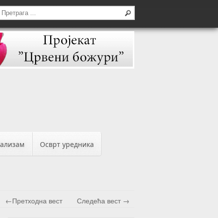
бализам
Осврт уредника
←Претходна вест
Следећа вест →