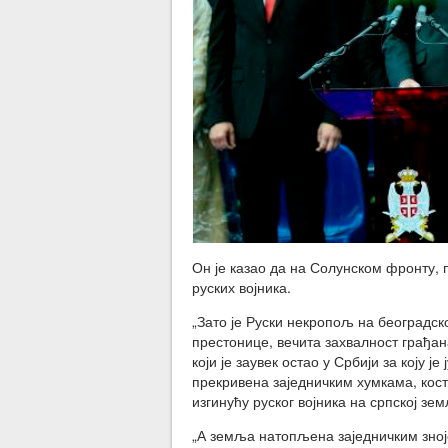
Он је казао да на Солунском фронту, п
руских војника.
„Зато је Руски некропољ на београдс
престонице, вечита захвалност грађан
који је заувек остао у Србији за коју је
прекривена заједничким хумкама, ко
изгинућу руског војника на српској зе
„А земља натопљена заједничким зној