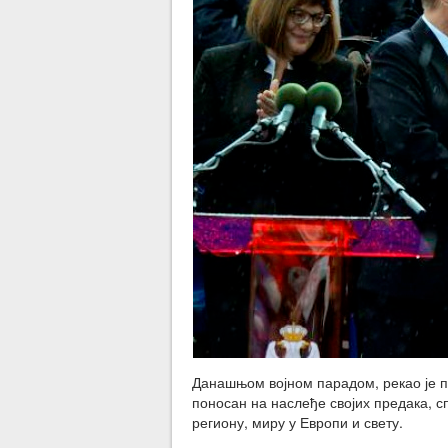
Данашњом војном парадом, рекао је п
поносан на наслеђе својих предака, с
региону, миру у Европи и свету.