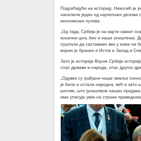
Подсећајући на историју, Николић је р
населили један од најлепших делова св
економских путева.
„Од тада, Србија је на карти сваког ос
коначни циљ био и наше уништење. Дол
пуштали да саставимо век у коме не би
војник је бранио и Исток и Запад и Се
Зато је историја Војске Србије истори
спас државе и народа, спас других др
„Одувек су грађани наше земље поносни
је била и остала народна, већ и зато ш
ратове, што јунаштвом наших предака,
име уписује увек на страни праведника