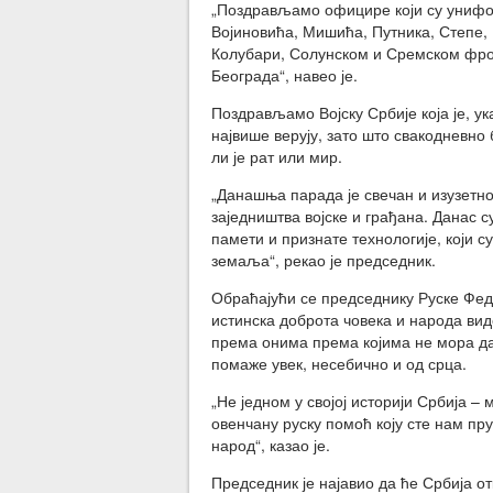
„Поздрављамо официре који су унифо
Војиновића, Мишића, Путника, Степе, 
Колубари, Солунском и Сремском фрон
Београда“, навео је.
Поздрављамо Војску Србије која је, ук
највише верују, зато што свакодневно
ли је рат или мир.
„Данашња парада је свечан и изузетно
заједништва војске и грађана. Данас с
памети и признате технологије, који с
земаља“, рекао је председник.
Обраћајући се председнику Руске Фед
истинска доброта човека и народа вид
према онима према којима не мора да 
помаже увек, несебично и од срца.
„Не једном у својој историји Србија –
овенчану руску помоћ коју сте нам п
народ“, казао је.
Председник је најавио да ће Србија о