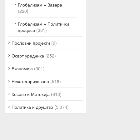
Глобализам – Завера
(220)
Глобализам – Политички
процеси
(381)
Пословни пројекти
(9)
Осврт уредника
(252)
Економија
(301)
Некатегоризовано
(518)
Косово и Метохија
(613)
Политика и друштво
(5.074)