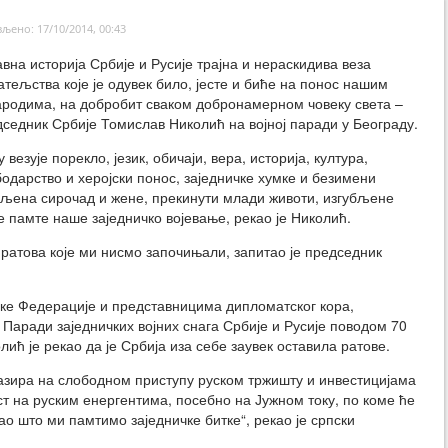
љено: 17/10/2014, 00:43
авна историја Србије и Русије трајна и нераскидива веза
атељства које је одувек било, јесте и биће на понос нашим
родима, на добробит сваком добронамерном човеку света –
дседник Србије Томислав Николић на војној паради у Београду.
у везује порекло, језик, обичаји, вера, историја, култура,
одарство и херојски понос, заједничке хумке и безимени
вљена сирочад и жене, прекинути млади животи, изгубљене
је памте наше заједничко војевање, рекао је Николић.
 ратова које ми нисмо започињали, запитао је председник
ке Федерације и представницима дипломатског кора,
Паради заједничких војних снага Србије и Русије поводом 70
ић је рекао да је Србија иза себе заувек оставила ратове.
базира на слободном приступу руском тржишту и инвестицијама
ост на руским енергентима, посебно на Јужном току, по коме ће
ао што ми памтимо заједничке битке“, рекао је српски