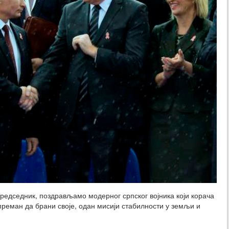
редседник, поздрављамо модерног српског војника који корача
преман да брани своје, одан мисији стабилности у земљи и