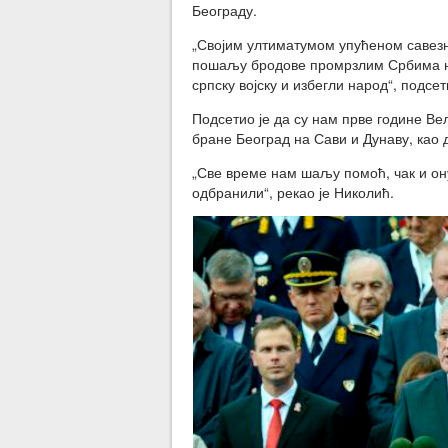
Београду.
„Својим ултиматумом упућеном савезн
пошаљу бродове промрзлим Србима на
српску војску и избегли народ“, подсет
Подсетио је да су нам прве године Вел
бране Београд на Сави и Дунаву, као 
„Све време нам шаљу помоћ, чак и ону 
одбранили“, рекао је Николић.