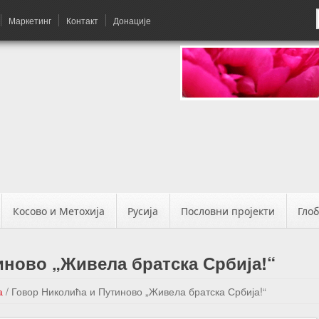
Маркетинг
Контакт
Донације
Косово и Метохија
Русија
Пословни пројекти
Гло
иново „Живела братска Србија!“
а
/
Говор Николића и Путиново „Живела братска Србија!“