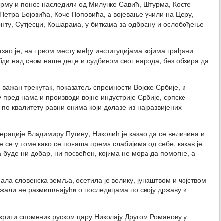
рму и понос наследили од Милунке Савић, Штурма, Косте
Петра Бојовића, Коче Поповића, а војевање учили на Церу,
ту, Сутјесци, Кошарама, у биткама за одбрану и ослобођење
азао је, на првом месту међу институцијама којима грађани
 бди над сном наше деце и судбином свог народа, без обзира да
 важан тренутак, показатељ спремности Војске Србије, и
у пред нама и производи војне индустрије Србије, српске
у по квалитету равни онима који долазе из најразвијених
ерације Владимиру Путину, Николић је казао да се величина и
е се у томе како се понаша према слабијима од себе, какав је
буде ни добар, ни посвећен, којима не мора да помогне, а
 мала словенска земља, осетила је велику, јунаштвом и чојством
ружали не размишљајући о последицама по своју државу и
ткрити споменик руском цару Николају Другом Романову у