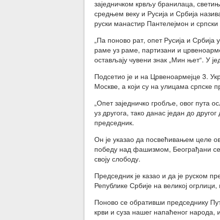
заједничком крвљу бранилаца, светиња
средњем веку и Русија и Србија назив
руски манастир Пантелејмон и српски
„Па поново рат, опет Русија и Србија
раме уз раме, партизани и црвеноарме
остављају чувени знак „Мин њет“. У јед
Подсетио је и на Црвеноармејце 3. Укр
Москве, а који су на улицама српске 
„Опет заједничко гробље, овог пута ос
уз другога, тако данас један до друго
председник.
Он је указао да посвећивањем целе 
победу над фашизмом, Београђани се 
своју слободу.
Председник је казао и да је руском п
Републике Србије на великој огрлици,
Поново се обративши председнику Пути
крви и суза нашег напаћеног народа, и