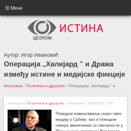
☰ Мени
Аутор:
Игор Ивановић
Операција „Халијард “ и Дража
између истине и медијске фикције
Насловна
/
Политика и друштво
/
Операција „Халијард “ и
Дража између истине и медијске фикције
Категорија:
Политика и друштво
/
Објављено: 28/09/2020, 13:50
←Претходна вест
Следећа вест →
Поводом извештавања скоро свих
медија у Србији, као и поводом
говора званичника са свечаности у
Прањанима, посланик Владимир