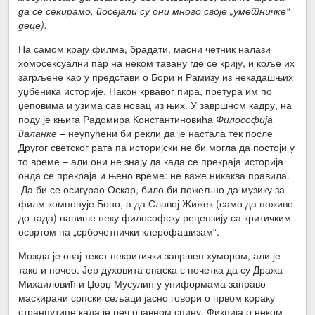
да се секирамо, посејали су они много своје „уметничке“
деце).
На самом крају филма, брадати, масни четник налази
хомосексуални пар на неком тавану где се крију, и коље их
загрљене као у представи о Бори и Рамизу из некадашњих
уџбеника историје. Након крвавог пира, претура им по
џеповима и узима сав новац из њих. У завршном кадру, на
поду је књига Радомира Константиновића
Философија
паланке
– неупућени би рекли да је настала тек после
Другог светског рата па историјски не би могла да постоји у
то време – али они не знају да када се прекраја историја
онда се прекраја и њено време: не важе никаква правила.
Да би се осигурао Оскар, било би пожељно да музику за
филм компонује Боно, а да Славој Жижек (само да поживе
до тада) напише неку философску рецензију са критичким
освртом на „србочетнички клерофашизам“.
Можда је овај текст некритички завршен хумором, али је
тако и почео. Јер духовита опаска с почетка да су Дража
Михаиловић и Џорџ Мусулин у униформама заправо
маскирани српски сељаци јасно говори о првом кораку
странпутице када је реч о јавном спину. Фикција о неком