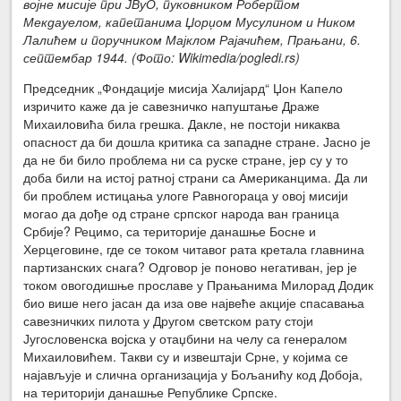
војне мисије при ЈВуО, пуковником Робертом
Мекдауелом, капетанима Џорџом Мусулином и Ником
Лалићем и поручником Мајклом Рајачићем, Прањани, 6.
септембар 1944. (Фото: Wikimedia/pogledi.rs)
Председник „Фондације мисија Халијард“ Џон Капело
изричито каже да је савезничко напуштање Драже
Михаиловића била грешка. Дакле, не постоји никаква
опасност да би дошла критика са западне стране. Јасно је
да не би било проблема ни са руске стране, јер су у то
доба били на истој ратној страни са Американцима. Да ли
би проблем истицања улоге Равногораца у овој мисији
могао да дође од стране српског народа ван граница
Србије? Рецимо, са територије данашње Босне и
Херцеговине, где се током читавог рата кретала главнина
партизанских снага? Одговор је поново негативан, јер је
током овогодишње прославе у Прањанима Милорад Додик
био више него јасан да иза ове највеће акције спасавања
савезничких пилота у Другом светском рату стоји
Југословенска војска у отаџбини на челу са генералом
Михаиловићем. Такви су и извештаји Срне, у којима се
најављује и слична организација у Бољанићу код Добоја,
на територији данашње Републике Српске.