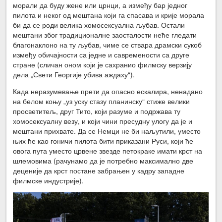
морали да буду жене или црнци, а између бар једног
пилота и неког од мештана који га спасава и крије морала
би да се роди велика хомосексуална љубав. Остали
мештани због традиционалне заосталости неће гледати
благонаклоно на ту љубав, чиме се ствара драмски сукоб
између обичајности са једне и савремености са друге
стране (сличан оном који је сахранио филмску верзију
дела „Свети Георгије убива аждаху“).
Када неразумевање прети да опасно ескалира, ненадано
на белом коњу „уз уску стазу планинску“ стиже велики
просветитељ, друг Тито, који разуме и подржава ту
хомосексуалну везу, и који чини пресудну улогу да је и
мештани прихвате. Да се Немци не би наљутили, уместо
њих ће као гоничи пилота бити приказани Руси, који ће
овога пута уместо црвене звезде петокраке имати крст на
шлемовима (рачунамо да је потребно максимално две
деценије да крст постане забрањен у кадру западне
филмске индустрије).