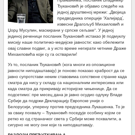
Ђукановић је објавио следеће на
једној друштвеној мрежи: „Двојица
предводника оперције ‘Халијард’,
извесни Драгољуб Михаиловић и
Џорџ Мусулин, маскирани у српске сељаке“. У једној
јединој реченици посланик Ђукановић истакао je подмуклу
мисију наше политичко-медијске јавности: како обележити
овај славни подвиг, а у исто време негирати четнике Драже
Михаиловића који су га остварили!
Уз то, посланик Ђукановић (кога многи из опозиционе
јавности ниподаштавају) је поново показао храброст да се
јавно супротстави неким ставовима сопствене странке када
сматра да нису у складу са националним интересима или
када сматра да прикривају историјске чињенице. Да се
подсетимо: пре месец дана је јавно осудио одлуку Владе
Србије да подржи Декларацију Европске уније о
Белорусији, уперену против председника Лукашенка. То је
за сваку похвалу – Ђукановић поседује особину којом се
ретко ко од страначког света у Србији може похвалити, а
сигурно не могу они који га ниподаштавају.
РАЗЛОЗИ ПРЕЋУТКИВАЊА