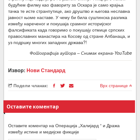
будућем филму као фавориту за Оскара је само крајња
тачка те исте странпутице, ако друштво и његова неславна
јавност њоме наставе. У чему би била суштинска разлика
између нареченог и покушаја срамног историјског
фалсификата када говоримо о покушају отмице српских
православних манастира на Косову од стране Албанаца, и
уз подршку многих западних држава?!
Фотографија аутора – Снимак екрана-YouTube
Извор:
Нови Стандард
Подели чланак:
Врх странице
Оставите коментар
Оставите коментар на Операција „Халијард “ и Дража
између истине и медијске фикције