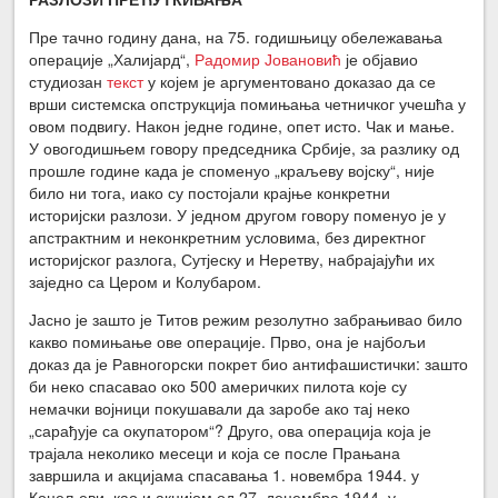
Пре тачно годину дана, на 75. годишњицу обележавања
операције „Халијард“,
Радомир Јовановић
је објавио
студиозан
текст
у којем је аргументовано доказао да се
врши системска опструкција помињања четничког учешћа у
овом подвигу. Након једне године, опет исто. Чак и мање.
У овогодишњем говору председника Србије, за разлику од
прошле године када је споменуо „краљеву војску“, није
било ни тога, иако су постојали крајње конкретни
историјски разлози. У једном другом говору поменуо је у
апстрактним и неконкретним условима, без директног
историјског разлога, Сутјеску и Неретву, набрајајући их
заједно са Цером и Колубаром.
Јасно је зашто је Титов режим резолутно забрањивао било
какво помињање ове операције. Прво, она је најбољи
доказ да је Равногорски покрет био антифашистички: зашто
би неко спасавао око 500 америчких пилота које су
немачки војници покушавали да заробе ако тај неко
„сарађује са окупатором“? Друго, ова операција која је
трајала неколико месеци и која се после Прањана
завршила и акцијама спасавања 1. новембра 1944. у
Коцељеви, као и акцијом од 27. децембра 1944. у