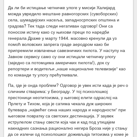
Да ли би истицање четничке улоге у мисији Халијард
можда увредило мештане равногорских (сувоборских)
села, шумадијских насеља, западносрпских општина и
градова? Тек тада следи негативан одговор! Они са
поносом истичу како су њихови преци по наредби
генерала Драже у марту 1944. масовно кренули да уз
помоћ воловских запрега граде аеродром како би
припремили извлачење савезничких пилота. У наступу на
Јавном сервису само су они истицали четничку улогу
(заједно са потомцима америчких пилота!), док су
репортери и водитељи „наше националне телевизије“ као
по команди ту улогу прећуткивали.
Па, где је онда проблем? Одговор је увек исти када је реч о
сличним стварима: у Београду. У тој психолошкој
престоници неотитоизма, у његовој елити одраслој на
Прлету и Тихом, која је сатима чекала дуж широких
булевара „највећег сина наших народа и народности“ при
његовом повратку са светских дестинација. У заувек
иструлелом стању свести која чак и кад под утицајем
накнадних сазнања рационално негира Броза није у стању
да се излечи од психолошког доживљаја титоизма у коме је