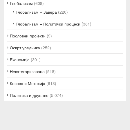
Глобализам
(608)
Глобализам – Завера
(220)
Глобализам – Политички процеси
(381)
Пословни пројекти
(9)
Осврт уредника
(252)
Економија
(301)
Некатегоризовано
(518)
Косово и Метохија
(613)
Политика и друштво
(5.074)