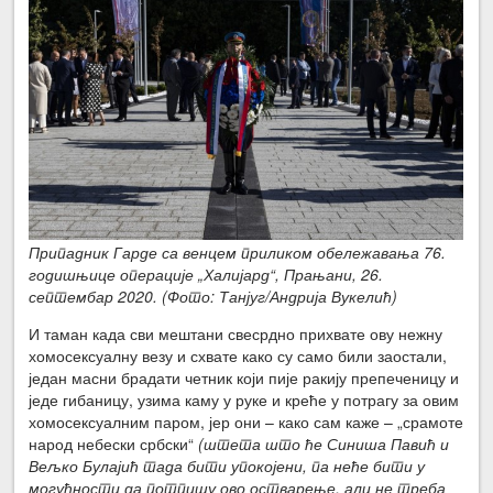
Припадник Гарде са венцем приликом обележавања 76.
годишњице операције „Халијард“, Прањани, 26.
септембар 2020. (Фото: Танјуг/Андрија Вукелић)
И таман када сви мештани свесрдно прихвате ову нежну
хомосексуалну везу и схвате како су само били заостали,
један масни брадати четник који пије ракију препеченицу и
једе гибаницу, узима каму у руке и креће у потрагу за овим
хомосексуалним паром, јер они – како сам каже – „срамоте
народ небески србски“
(штета што ће Синиша Павић и
Вељко Булајић тада бити упокојени, па неће бити у
могућности да потпишу ово остварење, али не треба