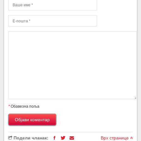
*
Обавезна поља
Подели чланак:
Врх странице