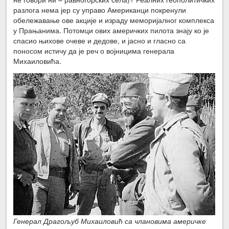
разлога нема јер су управо Американци покренули
обележавање ове акције и израду меморијалног комплекса
у Прањанима. Потомци ових америчких пилота знају ко је
спасио њихове очеве и дедове, и јасно и гласно са
поносом истичу да је реч о војницима генерала
Михаиловића.
Генерал Драгољуб Михаиловић са члановима америчке