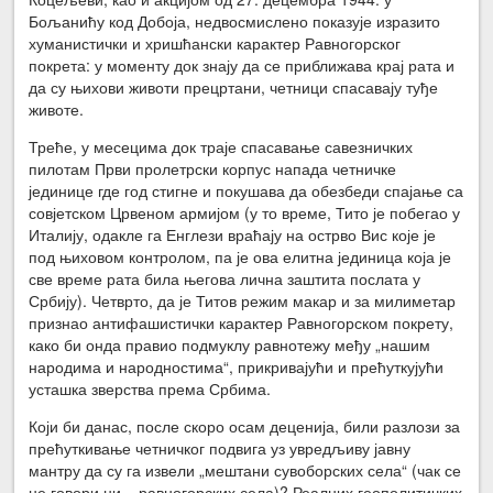
Бољанићу код Добоја, недвосмислено показује изразито
хуманистички и хришћански карактер Равногорског
покрета: у моменту док знају да се приближава крај рата и
да су њихови животи прецртани, четници спасавају туђе
животе.
Треће, у месецима док траје спасавање савезничких
пилотам Први пролетрски корпус напада четничке
јединице где год стигне и покушава да обезбеди спајање са
совјетском Црвеном армијом (у то време, Тито је побегао у
Италију, одакле га Енглези враћају на острво Вис које је
под њиховом контролом, па је ова елитна јединица која је
све време рата била његова лична заштита послата у
Србију). Четврто, да је Титов режим макар и за милиметар
признао антифашистички карактер Равногорском покрету,
како би онда правио подмуклу равнотежу међу „нашим
народима и народностима“, прикривајући и прећуткујући
усташка зверства према Србима.
Који би данас, после скоро осам деценија, били разлози за
прећуткивање четничког подвига уз увредљиву јавну
мантру да су га извели „мештани сувоборских села“ (чак се
не говори ни – равногорских села)? Реалних геополитичких