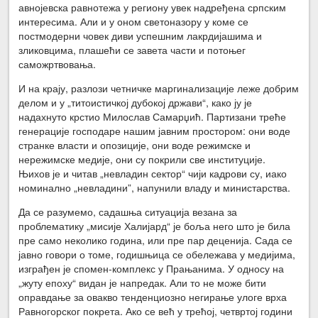
авнојевска равнотежа у региону увек надређена српским
интересима. Али и у оном светоназору у коме се
постмодерни човек диви успешним лакрдијашима и
зликовцима, плашећи се завета части и потоњег
саможртвовања.
И на крају, разлози четничке маргинализације леже добрим
делом и у „титоистичкој дубокој држави“, како ју је
надахнуто крстио Милослав Самарџић. Партизани треће
генерације господаре нашим јавним простором: они воде
странке власти и опозиције, они воде режимске и
нережимске медије, они су покрили све институције.
Њихов је и читав „невладин сектор“ чији кадрови су, иако
номинално „невладини”, напунили владу и министарства.
Да се разумемо, садашња ситуација везана за
проблематику „мисије Халијард“ је боља него што је била
пре само неколико година, или пре пар деценија. Сада се
јавно говори о томе, годишњица се обележава у медијима,
изграђен је спомен-комплекс у Прањанима. У односу на
„жуту епоху“ видан је напредак. Али то не може бити
оправдање за овакво тенденциозно негирање улоге врха
Равногорског покрета. Ако се већ у трећој, четвртој години