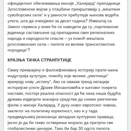
официјелног обележавања мисије „Халијард“ припадници
Југословенске војске у отаџбини прекрштавају у „мештане
сувоборских села“ и у јавности прећуткује њихова водећа
улога, шта да очекујемо за десет година? Извештај са
Јавног сервиса у коме ће се наводити да су „партизанске
јединице састављене од припадника свих регионалних
народа и народности спасле – уз помоћ мештана
југословенских села – пилоте из велике трансатлантске
породице“?
КРАЈЊА ТАЧКА СТРАНПУТИЦЕ
Сваку прекрајану и фалсификовану историју прати њена
индустрија кулутуре, помоћу које велики „уметници“
креирају нову „истину“. Ако се овакав тренд негације
историјске улоге Драже Михаиловића и његовог покрета
настави, постоји реална опасност да ће нека наша будућа
држава издвојити значајна средства да сними уметнички
филм о мисији Халијард. У духу новог европског човека,
заклетог на политичку коректност, као и у тада
предвидљивој резонанци западних културних праваца,
јасно је да би такво остварење морало да претрпи све
глобалистичке цензуре. Тако би бар 30 одсто пилота