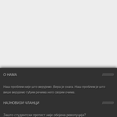
О НАМА
Наш проблем није што верујемо. Вера је снага. Наш проблем је што
више верујемо туђим речима него својим очима.
НАЈНОВИЈИ ЧЛАНЦИ
Зашто студентски протест није обојена револуција?