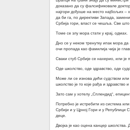
доказано да су фалсификовале доктор
најгори дођоше на место најбољих – х
да би га, по директиви Запада, замен
Србија гори, власт се чешља. Све што 
Томе се злу мора стати у крај, одмах.
Дно се у неком тренутку ипак мора да 
очи пропада као фамилија чија је глав
Сваки стуб Србије се нахерио, или је п
Оде школство, оде здравство, оде судс
Може ли се изнова дићи судством или
школство је то које рађа и здравство и
Зато сам у хотелу „Сплендид“, епицен
Потребно је истребити из система или
Србији и у Црној Гори и у Републици 
деце.
Двојка је као оцена канцер школства. Д