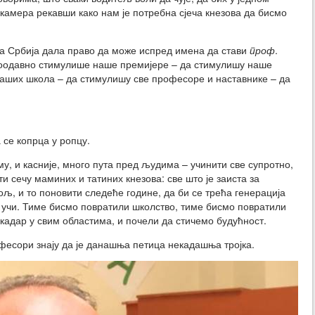
 камера рекавши како нам је потребна сјеча кнезова да бисмо
ва Србија дала право да може испред имена да стави
проф
.
 поодавно стимулише наше премијере – да стимулишу наше
аших школа – да стимулишу све професоре и наставнике – да
 се копрца у ропцу.
му, и касније, много пута пред људима – учинити све супротно,
и сечу маминих и татиних кнезова: све што је заиста за
ољ, и то поновити следеће године, да би се трећа генерација
а учи. Тиме бисмо повратили школство, тиме бисмо повратили
кадар у свим областима, и почели да стичемо будућност.
есори знају да је данашња петица некадашња тројка.