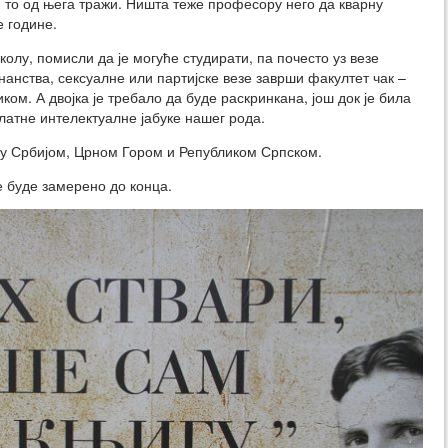
м то од њега тражи. Ништа теже професору него да кварну
е године.
олу, помисли да је могуће студирати, па почесто уз везе
знанства, сексуалне или партијске везе заврши факултет чак –
ком. А двојка је требало да буде раскринкана, још док је била
златне интелектуалне јабуке нашег рода.
ју Србијом, Црном Гором и Републиком Српском.
е буде замерено до конца.