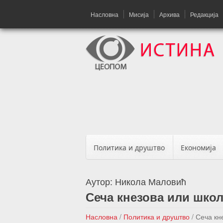
Насловна
Мисија
Архива
Редакција
Политика и друштво
Економија
Аутор:
Никола Маловић
Сеча кнезова или школ
Насловна
/
Политика и друштво
/
Сеча кн