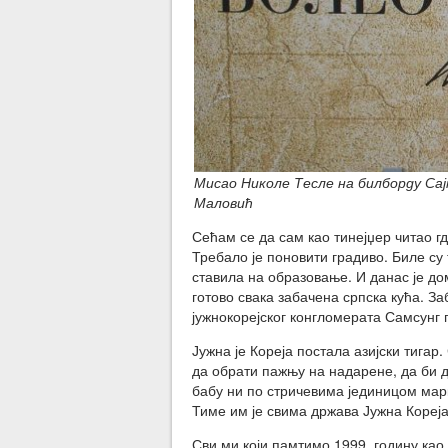
Мисао Николе Тесле на билборду Сај
Маловић
Сећам се да сам као тинејџер читао гд
Требало је поновити градиво. Биле су т
ставила на образовање. И данас је д
готово свака забачена српска кућа. За
јужнокорејског конгломерата Самсунг 
Јужна је Кореја постала азијски тига
да обрати пажњу на надарене, да би 
бабу ни по стричевима јединицом марк
Тиме им је свима држава Јужна Кореј
Сви ми који памтимо 1999. годину као