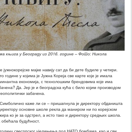
ма књига у Београду из 2016. године – Фото: Никола
е јужнокорејске мајке навију сат да би дете будиле у четири.
о године у којима је Јужна Кореја све карте које је имала
оминантна економија, с технолошким брендовима које има
бачена? Да. Јер је и београдска кућа с било којим производом
геополитички забачена.
р. Симболично каже ли се – пришапнула је директору обданишта
директору основне школе рекла да маниром ни по корејском
ира ко је за одстрел, а исто тако и директору средњих школа.
а обећала будућност.
 годину свесрпског уједињења под НАТО бомбама, као и сви