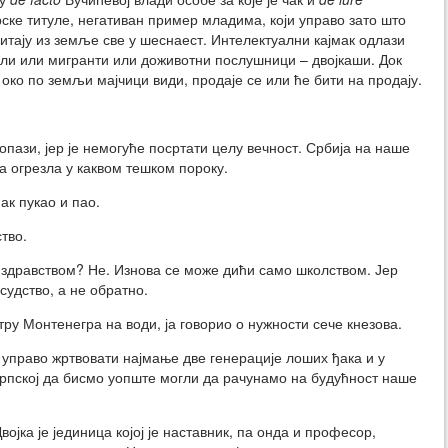
ске титуле, негативан пример младима, који управо зато што
итају из земље све у шеснаест. Интелектуални кајмак одлази
или или мигранти или доживотни послушници – двојкаши. Док
око по земљи мајчици види, продаје се или ће бити на продају.
опази, јер је немогуће посртати целу вечност. Србија на наше
а огрезла у каквом тешком пороку.
ак пукао и пао.
тво.
 здравством? Не. Изнова се може дићи само школством. Јер
 судство, а не обратно.
тру Монтенегра на води, ја говорио о нужности сече кнезова.
 управо жртвовати најмање две генерације лоших ђака и у
Српској да бисмо уопште могли да рачунамо на будућност наше
војка је јединица којој је наставник, па онда и професор,