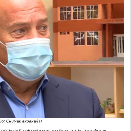
о: Снимак екрана/Н1
 у
de facto
Вучићевој влади особе за које је чак и
de iure