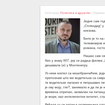
Категорија:
Политика и друштво
/
Објављено
Једне сам год
„Сплендид“ у 
кнезова.
Било је то на
телевизијом и
романа, госто
Нашао сам се 
био у знаку 007, јер се радња филма 
дешавала (и) у Монтенегру.
Уз неки коктел са кишобранчићем, јед
препознам што ме водитељка са саврш
те водитељке лаганих и лепршавих л
је ову моју, гле?, занимало и да ли ј
времена опричао, захвалан на питању,
је море, као интелигентни ентитет, ст
Ређала су се питања оплемењена одгов