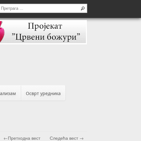
бализам
Осврт уредника
←Претходна вест
Следећа вест →