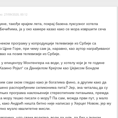
: 27/09/2020, 00:12
ине, такође крајем лета, покрај базена луксузног хотела
Бечићима, ја у око камере казао како се мора извршити сеча
 неком програму у копродукцији телевизије из Србије са
з Црне Горе, при чему сам ја, наравно, као аутор награђиваног
вао на позив телевизије из Србије.
у епицентру Монтенгера на води, у хотелу који је те године
„Казино Ројал“ са Данијелом Крејгом као Џејмсом Бондом
ним сам оком гледао како је богатима фино, а другим како да
ено распоређеним силиконима пита? Јер, зна читалац да су
етњих програма наклоњеније стереотипним питањима, премда
е на мору тешко писати о мору? Па сам, можда први пут, у мало
 како Андрић ништа битно није написао у Херцег Новом, јер му
ално музло квалитетне мисли.
орима, што сваки водитељ воли да чује, да бих у једном