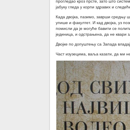
прогледао кроз прсте, зато што систе
јабуку гледа у корпи здравих и следећ
Када двојка, пазимо, заврши средњу шк
упише и факултет. И кад двојка, уз по
помисли да је могуће бавити се полити
јединица, и одстрањена, да не квари 
Двојке по допуштењу са Запада влада
Част изузецима, ваља казати, да ми н