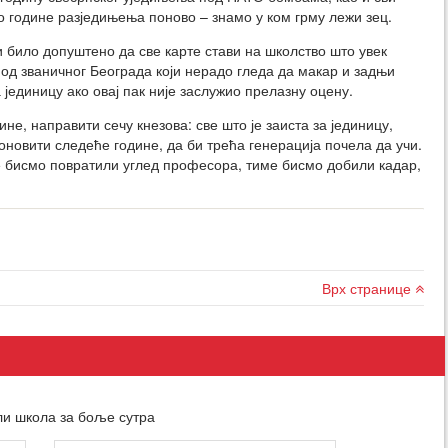
о године разједињења поново – знамо у ком грму лежи зец.
ји било допуштено да све карте стави на школство што увек
у од званичног Београда који нерадо гледа да макар и задњи
 јединицу ако овај пак није заслужио прелазну оцену.
не, направити сечу кнезова: све што је заиста за јединицу,
оновити следеће године, да би трећа генерација почела да учи.
 бисмо повратили углед професора, тиме бисмо добили кадар,
Врх странице
ли школа за боље сутра