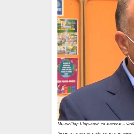
Министар Шарчевић са маском – Фот
Врапци на грани знају да су министри