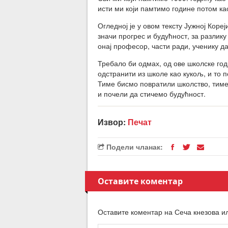
исти ми који памтимо године потом ка
Огледној је у овом тексту Јужној Коре
значи прогрес и будућност, за разлик
онај професор, части ради, ученику да
Требало би одмах, од ове школске годи
одстранити из школе као кукољ, и то п
Тиме бисмо повратили школство, тиме
и почели да стичемо будућност.
Извор:
Печат
Подели чланак:
Оставите коментар
Оставите коментар на Сеча кнезова и