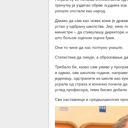
тренутку ја уздигао обрве људима иза
уопште опстали као народ.
Дакако да сам као човек коме је држа
устао у одбрану школства. Јер, неко
министре – да стимулишу директоре н
што бољом оценом оцене ђаке.
Они то чине да нас потпуно униште.
Статистика да ликује, а образовање да
Требало би, казао сам уживо у програ
и одмах, ове школске године, направит
јединицу, одстранити из школе као кук
усрала од страха и коначно почела д
углед професора, тиме бисмо добили 
Сви наставници и средњошколски проф