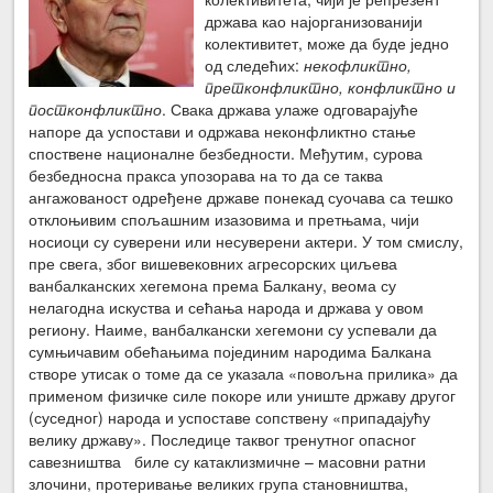
држава као најорганизованији
колективитет, може да буде једно
од следећих:
некофликтно,
претконфликтно, конфликтно и
постконфликтно
. Свака држава улаже одговарајуће
напоре да успостави и одржава неконфликтно стање
споствене националне безбедности. Међутим, сурова
безбедносна пракса упозорава на то да се таква
ангажованост одређене државе понекад суочава са тешко
отклоњивим спољашним изазовима и претњама, чији
носиоци су суверени или несуверени актери. У том смислу,
пре свега, због вишевековних агресорских циљева
ванбалканских хегемона према Балкану, веома су
нелагодна искуства и сећања народа и држава у овом
региону. Наиме, ванбалкански хегемони су успевали да
сумњичавим обећањима појединим народима Балкана
створе утисак о томе да се указала «повољна прилика» да
применом физичке силе покоре или униште државу другог
(суседног) народа и успоставе сопствену «припадајућу
велику државу». Последице таквог тренутног опасног
савезништва биле су катаклизмичне – масовни ратни
злочини, протеривање великих група становништва,