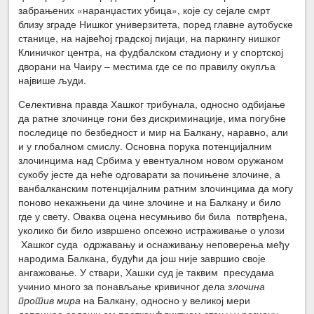
забрањених «наранџастих убица», које су сејале смрт
близу зграде Нишког универзитета, поред главне аутобуске
станице, на највећој градској пијаци, на паркингу нишког
Клиничког центра, на фудбалском стадиону и у спортској
дворани на Чаиру – местима где се по правилу окупља
највише људи.
Селективна правда Хашког трибунала, односно одбијање
да ратне злочинце гони без дискриминације, има погубне
последице по безбедност и мир на Балкану, наравно, али
и у глобалном смислу. Основна порука потенцијалним
злочинцима над Србима у евентуалном новом оружаном
сукобу јесте да неће одговарати за почињене злочине, а
ванбалканским потенцијалним ратним злочинцима да могу
поново некажњени да чине злочине и на Балкану и било
где у свету. Оваква оцена несумњиво би била потврђена,
уколико би било извршено опсежно истраживање о улози
Хашког суда одржавању и оснаживању неповерења међу
народима Балкана, будући да још није завршио своје
ангажовање. У ствари, Хашки суд је таквим пресудама
учинио много за понављање кривичног дела
злочина
против
мира
на Балкану, односно у великој мери