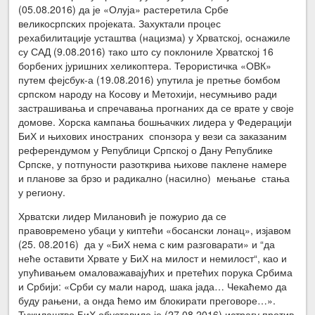
(05.08.2016) да је «Олуја» растеретила Србе
великосрпских пројеката. Захуктали процес
рехабилитације усташтва (нацизма) у Хрватској, оснажиле
су САД (9.08.2016) тако што су поклониле Хрватској 16
борбених јуришних хеликоптера. Терористичка «ОВК»
путем фејсбук-а (19.08.2016) упутила је претње бомбом
српском народу на Косову и Метохији, несумњиво ради
застрашивања и спречавања прогнаних да се врате у своје
домове. Хорска кампања бошњачких лидера у Федерацији
БиХ и њихових иностраних спонзора у вези са заказаним
референдумом у Републици Српској о Дану Републике
Српске, у потпуности разоткрива њихове паклене намере
и планове за брзо и радикално (насилно) мењање стања
у региону.
Хрватски лидер Милановић је пожурио да се
правовремено убаци у киптећи «босански лонац», изјавом
(25. 08.2016) да у «БиХ нема с ким разговарати» и “да
неће оставити Хрвате у БиХ на милост и немилост“, као и
упућивањем омаловажавајућих и претећих порука Србима
и Србији: «Срби су мали народ, шака јада… Чекаћемо да
буду рањени, а онда ћемо им блокирати преговоре…».
Тужилаштво БиХ обуставило је (27.08.2016) истрагу против