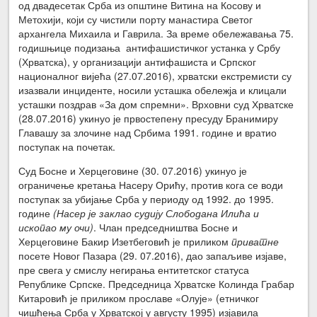
од двадесетак Срба из општине Витина на Косову и
Метохији, који су чистили порту манастира Светог
архангела Михаила и Гаврила. За време обележавања 75.
годишњице подизања антифашистичког устанка у Србу
(Хрватска), у организацији антифашиста и Српског
националног вијећа (27.07.2016), хрватски екстремисти су
изазвали инциденте, носили усташка обележја и клицали
усташки поздрав «За дом спремни». Врховни суд Хрватске
(28.07.2016) укинуо је првостепену пресуду Бранимиру
Главашу за злочине над Србима 1991. године и вратио
поступак на почетак.
Суд Босне и Херцеговине (30. 07.2016) укинуо је
ограничење кретања Насеру Орићу, против кога се води
поступак за убијање Срба у периоду од 1992. до 1995.
године
(Насер је заклао судију Слободана Илића и
ископао му очи)
. Члан председништва Босне и
Херцеговине Бакир Изетбеговић је приликом
приватне
посете Новог Пазара (29. 07.2016), дао запаљиве изјаве,
пре свега у смислу негирања ентитетског статуса
Републике Српске. Председница Хрватске Колинда Грабар
Китаровић је приликом прославе «Олује» (етничког
чишћења Срба у Хрватској у августу 1995) изјавила