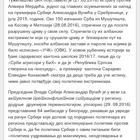
Алмира Мердића, једног од главних осумњичених за напад
на премијера Србије Александра Вучића у Сребреници, у
јулу 2015. године. Око 150 изгнаних Срба из Мушутишта,
на Косову и Метохији (28.08.2016), спречени су да посете
разрушену цркву у свом селу. Спречили су их албански
екстремисти који су срушили цркву и блокирали пут ка
Мушутишту, носећи албанске заставе и пароле на којима је
било исписано «УЧК» (ОВК). У новом уџбенику историје за
ђаке сарајевског кантона школске 2016/17. пише да су
«Срби агресори у БиХ» и да је «Република Српска
створена на геноциду», а премијер кантона Сарајево
Елмедин Конаковић сматра да деца треба да уче истину,
чиме јавно потврђује свој политички екстремизам.
Председник Владе Србије Александар Вучић је у вези са
актуелном претконфликтном ситуацијом
у региону,
додуше друкчијом терминологијом, упозорио (29. 08.2016)
представнике 64 амбасаде у Београду, рекавши да увреде
на рачун Србије које долазе од појединих политичара из
региона представљају део континуиране политике против
Србије и, да ће политика Србије с овим питањем бити
«политика уздржавања до максимума, неодговарања и