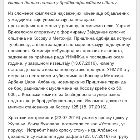
Балкан поново налази у претконфликтном стању
.
Из сложеног комплекса најсвежијих чињеница објављених
у медијима, које упозоравају на постојање
претконфликтног стања у региону, помињемо неке. Упркос
Бриселском споразуму о формирању Заједнице српских
општина на Косову и Метохији, Приштина одбија да испуни
ту обавезу, а њени западни спонзори показују недопустиву
пасивност. Комисија међународних правних експерата,
задужена за праћење рада УНМИК-а у последњих осам
година, у завршном извештају (13.07.2016), између
осталог, је констатовала недопустиве пропусте УНМИК-а у
истрази о несталима и убијенима на Косову и Метохији.
Арбена Џара, Албанка, новинарка из Приштине тврди да
се број радикалних муслимана на Косову креће око 50.
000, а Косовски комитет за безбедносне студије изнео
податак да је број добровољаца тзв. Исламске државе на
милион становника на Косову 125 (18. 07.2016).
Хрватски екстремисти (22.07.2016) упали у српску цркву у
Жупањи, близу Вуковара, потписали се као «Усташе», уз
поруку: «Истребит ћемо српску стоку» итд. Албански
џихадисти су испалили два рафала (23. 07.2016) на групу