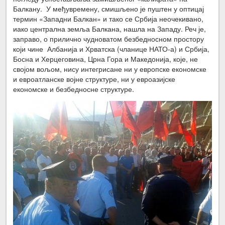
Балкану. У међувремену, смишљено је пуштен у оптицај
термин «Западни Балкан» и тако се Србија неочекивано,
иако централна земља Балкана, нашла на Западу. Реч је,
заправо, о прилично чудноватом безбедносном простору
који чине Албанија и Хрватска (чланице НАТО-а) и Србија,
Босна и Херцеговина, Црна Гора и Македонија, које, не
својом вољом, нису интегрисане ни у европске економске
и евроатланске војне структуре, ни у евроазијске
економске и безбедносне структуре.