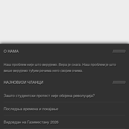
О НАМА
Наш проблем није што верујемо. Вера је снага. Наш проблем је што
више верујемо туђим речима него својим очима.
НАЈНОВИЈИ ЧЛАНЦИ
Зашто студентски протест није обојена револуција?
Последња времена и покајање
Видовдан на Газиместану 2026