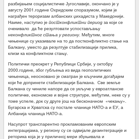
разбијањем социјалистичке Југославије, окончано је у
августу 2001.године Охридским споразумом, којим је
награђен тероризам албанских џихадиста у Македонији.
Наиме, наступио је
постконфликтни период
за који се
очекивало да ће резултовати успостављању
неконфликтног стања
у региону
. Међутим, многе
чињенице су указивале на то да постконфликтно стање на
Балкану, уместо да резултује стабилизацији прилика,
клизи ка конфликтном стању.
Политички преокрет у Републици Србији, у октобру
2000.године, због губљења из вида геополитичких
чињеница, неосновано је сматран је кључним догађајем
који ће допринети стабилизацији Балкана. Све земље
Балкана су чиниле напоре да се укључе у евроатланске
политичке, економске и војне структуре, међутим, неке су у
томе успеле, док су друге још на бесконачном «чекању».
Бугарска и Хрватска су постале чланице НАТО-а и ЕУ, а
Албанија чланица НАТО-а.
Насупрот транспарентно прокламованим европским
интеграцијама, у региону су се одвијале дезинтеграције и
реторика која је у приличној мери збуњивала и