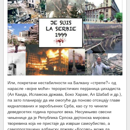
Или, покретачи нестабилности на Балкану «стрепе?» од
нарасле «војне моћи» терористичких перјаница џихадиста
(Ал Каида, Исламска држава, Боко Харам, Ал Шабаб и др.),
па зато планирају да им омогуће да поново отсецају главе
киднапованих и заробљених Срба, као су то чинили
деведесетих година прошлог века. Несумњиво свесни
чињенице да је Република Српска дејтонска мировна
творевина која не пристаје да изврши самоубиство, а
самопроглашену албанску државу «Косово» може да