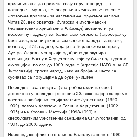
присиљавање да промене своју веру, геноцид…, а
накнадне – мржња, неповерење и исчекивање поновне
«повољне прилике» за настављање оружаног насиља.
Читав 20. век, хрватски, бугарски и муслимански
(исламизовани хришћани и Албанци) шовинисти, уз
несебичну подршку ванбалканских хегемона (агресора) су
били заокупљени уништењем српског народа. Заправо,
почев од 1878. године, када је на Берлинском конгресу
Аустро-Угарској монархији одобрено да окупира
провинције Босну и Херцеговину, које су биле под турском
окупацијом, па све до 1999. године (агресије НАТО-а на СР
Југославију), српски народ, иако најбројнији, често се
суочавао са покушајима да буде уништен.
Последњи такав покушај (употребом физичке силе)
догодио се у последњој деценији 20. века, најпре за време
насилног разбијања социјалистичке Југославије (1990-
1992), потом у Хрватској и Босни и Херцеговини (1992-
1995) и на Косову и Метохији (1998-1999) и
свеобухватним убиственим санкцијама СР Југославији, од
1991. до 2000.године.
Наизглед, конфликтно стање на Балкану започето 1990.