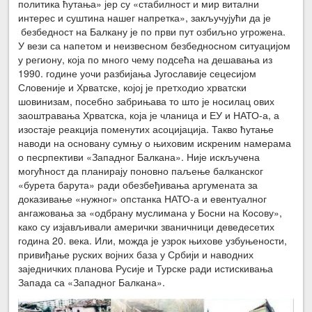
политика ћутања» јер су «стабилност и мир витални
интерес и суштина нашег напретка», закључујући да је
безбедност на Балкану је по први пут озбиљно угрожена.
У вези са напетом и неизвесном безбедносном ситуацијом
у региону, која по много чему подсећа на дешавања из
1990. године уочи разбијања Југославије сецесијом
Словеније и Хрватске, којој је претходио хрватски
шовинизам, посебно забрињава то што је носилац ових
заоштравања Хрватска, која је чланица и ЕУ и НАТО-а, а
изостаје реакција поменутих асоцијација. Такво ћутање
наводи на основану сумњу о њиховим искреним намерама
о песрпективи «Западног Балкана». Није искључена
могућност да планирају поновно паљење балканског
«бурета барута» ради обезбеђивања аргумената за
доказивање «нужног» опстанка НАТО-а и евентуалног
ангажовања за «одбрану муслимана у Босни на Косову»,
како су изјављивали амерички званичници деведесетих
година 20. века. Или, можда је узрок њихове узбуњености,
привиђање руских војних база у Србији и наводних
заједничких планова Русије и Турске ради истискивања
Запада са «Западног Балкана».