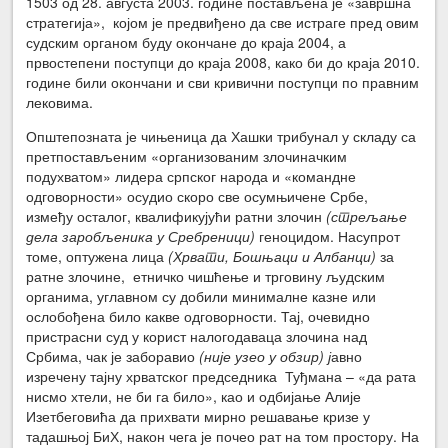
1503 од 28. августа 2003. године постављена је «завршна
стратегија», којом је предвиђено да све истраге пред овим
судским органом буду окончане до краја 2004, а
првостепени поступци до краја 2008, како би до краја 2010.
године били окончани и сви кривични поступци по правним
лековима.
Општепозната је чињеница да Хашки трибунал у складу са
претпостављеним «организованим злочиначким
подухватом» лидера српског народа и «командне
одговорности» осудио скоро све осумњичене Србе,
између осталог, квалификујући ратни злочин
(стрељање
дела заробљеника у Сребреници)
геноцидом. Насупрот
томе, оптужена лица
(Хрвати, Бошњаци и Албанци)
за
ратне злочине, етничко чишћење и трговину људским
органима, углавном су добили минималне казне или
ослобођена било какве одговорности. Тај, очевидно
пристрасни суд у корист налогодаваца злочина над
Србима, чак је заборавио
(није узео у обзир) ј
авно
изречену тајну хрватског председника Туђмана – «да рата
нисмо хтели, не би га било», као и одбијање Алије
Изетбеговића да прихвати мирно решавање кризе у
тадашњој БиХ, након чега је почео рат на том простору. На