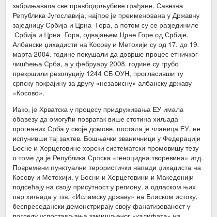
забрињавала све правбодољубиве грађане. Савезна
Република Југославија, најпре је преименована у Државну
заједницу Србија и Црна Гора, а потом су се разјединиле
Србија и Црна Гора, одвајањем Црне Горе од Србије.
Албански џихадисти на Косову и Метохији су од 17. до 19.
марта 2004. године покушали да доврше процес етничког
чишћења Срба, а у фебруару 2008. године су грубо
прекршили резолуцију 1244 СБ ОУН, прогласивши ту
српску покрајину за другу «независну» албанску државу
«Косово».
Иако, је Хрватска у процесу придруживања ЕУ имала
обавезу да омогући повратак више стотина хиљада
прогнаних Срба у своје домове, постала је чланица ЕУ, не
испунивши тај захтев. Бошњачки званичници у Федерацији
Босне и Херцеговине хорски систематски промовишу тезу
о томе да је Република Српска «геноцидна творевина» итд.
Повремени пунктуални терористички напади џихадиста на
Косову и Метохији, у Босни и Херцеговини и Македонији
подсећају на своју присутност у региону, а одласком њих
пар хиљада у тзв. «Исламску државу» на Блиском истоку,
беспреседански демонстрирају своју фанатизованост у
погледу успостављања замишљеног «калифата» на