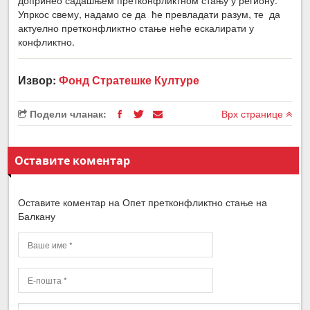
допринео садашњем претконфликтном стању у региону.
Упркос свему, надамо се да ће превладати разум, те да
актуелно претконфликтно стање неће ескалирати у
конфликтно.
Извор:
Фонд Стратешке Културе
Подели чланак:
Врх странице
Оставите коментар
Оставите коментар на Опет претконфликтно стање на
Балкану