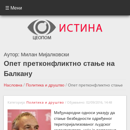
☰ Мени
Аутор:
Милан Мијалковски
Опет претконфликтно стање на
Балкану
Насловна
/
Политика и друштво
/
Опет претконфликтно стање
на Балкану
Категорија:
Политика и друштво
/
Објављено: 02/09/2016, 14:48
←Претходна вест
Следећа вест →
Међународни односи указују да
стање безбедности одређеног
територијализованог људског
колективитета, чији је репрезент