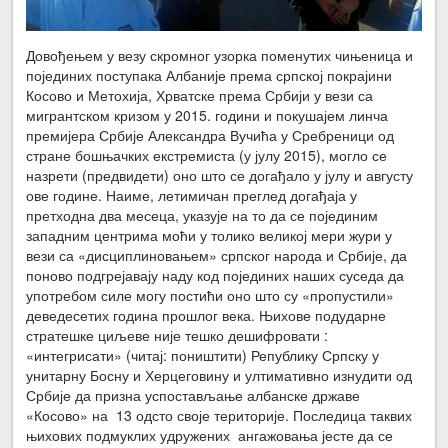
Довођењем у везу скромног узорка поменутих чињеница и
појединих поступака Албаније према српској покрајини
Косово и Метохија, Хрватске према Србији у вези са
мигрантском кризом у 2015. години и покушајем линча
премијера Србије Александра Вучића у Сребреници од
стране бошњачких екстремиста (у јулу 2015), могло се
назрети (предвидети) оно што се догађало у јулу и августу
ове године. Наиме, летимичан преглед догађаја у
претходна два месеца, указује на то да се појединим
западним центрима моћи у толико великој мери жури у
вези са «дисциплиновањем» српског народа и Србије, да
поново подгрејавају наду код појединих наших суседа да
употребом силе могу постићи оно што су «пропустили»
деведесетих година прошлог века. Њихове подударне
стратешке циљеве није тешко дешифровати :
«интегрисати» (читај: поништити) Републику Српску у
унитарну Босну и Херцеговину и ултимативно изнудити од
Србије да призна успостављање албанске државе
«Косово» на 13 одсто своје територије. Последица таквих
њихових подмуклих удружених ангажовања јесте да се