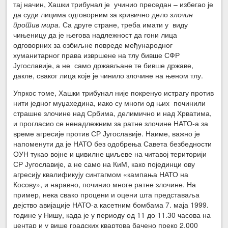
тај начин, Хашки трибунал је учинио преседан – избегао је
да суди лицима одговорним за кривично дело
злочин
против
мира.
Са друге стране, треба имати у виду
чињеницу да је његова надлежност да гони лица
одговорних за озбиљне повреде међународног
хуманитарног права извршене на тлу бивше СФР
Југославије, а не само држављане те бивше државе,
дакле, сваког лица које је чинило злочине на њеном тлу.
Упркос томе, Хашки трибунал није покренуо истрагу против
нити једног муџахедина, иако су многи од њих починили
страшне злочине над Србима, делимично и над Хрватима,
и прогласио се ненадлежним за ратне злочине НАТО-а за
време агресије против СР Југославије. Наиме, важно је
напоменути да је НАТО без одобрења Савета безбедности
ОУН тукао војне и цивилне циљеве на читавој територији
СР Југославије, а не само на КиМ, како појединци ову
агресију квалификују синтагмом «кампања НАТО на
Косову», и наравно, починио многе ратне злочине. На
пример, нека свако процени и оцени шта представаља
дејство авијације НАТО-а касетним бомбама 7. маја 1999.
године у Нишу, када је у периоду од 11 до 11.30 часова на
центар и у више градских квартова бачено преко 2.000