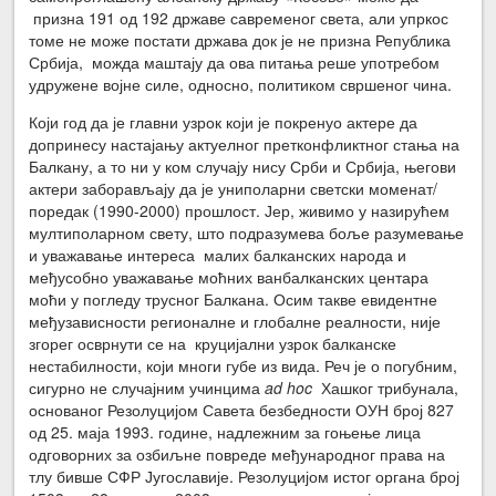
призна 191 од 192 државе савременог света, али упркос
томе не може постати држава док је не призна Република
Србија, можда маштају да ова питања реше употребом
удружене војне силе, односно, политиком свршеног чина.
Који год да је главни узрок који је покренуо актере да
допринесу настајању актуелног претконфликтног стања на
Балкану, а то ни у ком случају нису Срби и Србија, његови
актери заборављају да је униполарни светски моменат/
поредак (1990-2000) прошлост. Јер, живимо у назирућем
мултиполарном свету, што подразумева боље разумевање
и уважавање интереса малих балканских народа и
међусобно уважавање моћних ванбалканских центара
моћи у погледу трусног Балкана. Осим такве евидентне
међузависности регионалне и глобалне реалности, није
згорег осврнути се на круцијални узрок балканске
нестабилности, који многи губе из вида. Реч је о погубним,
сигурно не случајним учинцима
ad hoc
Хашког трибунала,
основаног Резолуцијом Савета безбедности ОУН број 827
од 25. маја 1993. године, надлежним за гоњење лица
одговорних за озбиљне повреде међународног права на
тлу бивше СФР Југославије. Резолуцијом истог органа број