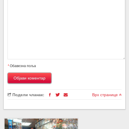
*
Обавезна поља
Подели чланак:
Врх странице