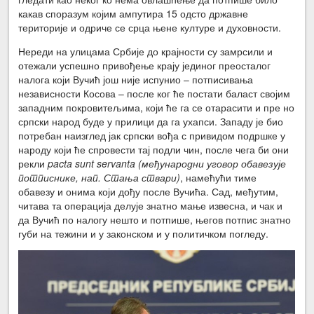
какав споразум којим ампутира 15 одсто државне
територије и одриче се срца њене културе и духовности.
Нереди на улицама Србије до крајности су замрсили и
отежали успешно привођење крају јединог преосталог
налога који Вучић још није испунио – потписивања
независности Косова – после ког ће постати баласт својим
западним покровитељима, који ће га се отарасити и пре но
српски народ буде у прилици да га ухапси. Западу је био
потребан наизглед јак српски вођа с привидом подршке у
народу који ће спровести тај подли чин, после чега би они
рекли
pacta sunt servanta
(међународни уговор обавезује
потписнике, нап. Стања ствари)
, намећући тиме
обавезу и онима који дођу после Вучића. Сад, међутим,
читава та операција делује знатно мање извесна, и чак и
да Вучић по налогу нешто и потпише, његов потпис знатно
губи на тежини и у законском и у политичком погледу.