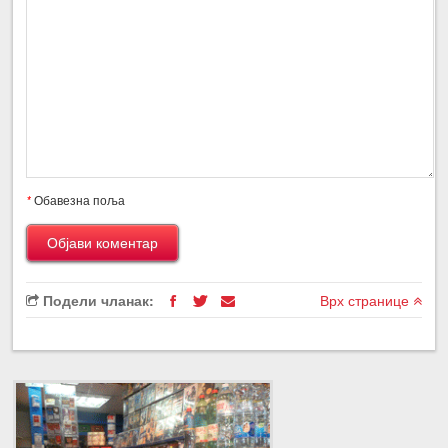
*
Обавезна поља
Подели чланак:
Врх странице