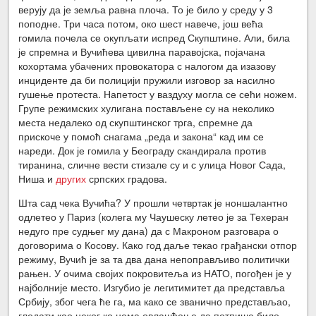
верују да је земља равна плоча. То је било у среду у 3
поподне. Три часа потом, око шест навече, још већа
гомила почела се окупљати испред Скупштине. Али, била
је спремна и Вучићева цивилна паравојска, појачана
кохортама убачених провокатора с налогом да изазову
инциденте да би полицији пружили изговор за насилно
гушење протеста. Напетост у ваздуху могла се сећи ножем.
Групе режимских хулигана постављене су на неколико
места недалеко од скупштинског трга, спремне да
прискоче у помоћ снагама „реда и закона“ кад им се
нареди. Док је гомила у Београду скандирала против
тиранина, сличне вести стизале су и с улица Новог Сада,
Ниша и
других
српских градова.
Шта сад чека Вучића? У прошли четвртак је ноншалантно
одлетео у Париз (колега му Чаушеску летео је за Техеран
недуго пре судњег му дана) да с Макроном разговара о
договорима о Косову. Како год даље текао грађански отпор
режиму, Вучић је за та два дана непоправљиво политички
рањен. У очима својих покровитеља из НАТО, погођен је у
најболније место. Изгубио је легитимитет да представља
Србију, због чега ће га, ма како се званично представљао,
гледати као неког ко нема овлашћење да потпише било