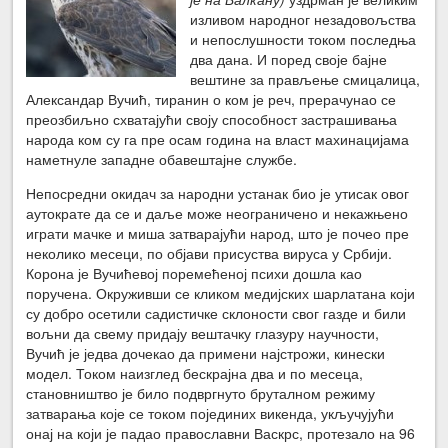
изливом народног незадовољства
и непослушности током последња
два дана. И поред своје бајне
вештине за прављење смицалица,
Александар Вучић, тиранин о ком је реч, прерачунао се
преозбиљно схватајући своју способност застрашивања
народа ком су га пре осам година на власт махинацијама
наметнуле западне обавештајне службе.
Непосредни окидач за народни устанак био је утисак овог
аутократе да се и даље може неограничено и некажњено
играти мачке и миша затварајући народ, што је почео пре
неколико месеци, по објави присуства вируса у Србији.
Корона је Вучићевој поремећеној психи дошла као
поручена. Окруживши се кликом медијских шарлатана који
су добро осетили садистичке склоности свог газде и били
вољни да свему придају вештачку глазуру научности,
Вучић је једва дочекао да примени најстрожи, кинески
модел. Током наизглед бескрајна два и по месеца,
становништво је било подвргнуто бруталном режиму
затварања које се током појединих викенда, укључујући
онај на који је падао православни Васкрс, протезало на 96