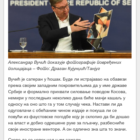
Александар Вучић показује фотографије повређених
полицајаца – Фото: Драган Кујунџић/Танјуг
Вучић је сатеран у ћошак. Буде ли истрајавао на обавези
према својим западним покровитељима да у име државе
Србије и формално прихвати силовање поводом Косова,
немири у последњих неколико дана биће мачји кашаљ у
односу на оно што га у том случају чека. Настави ли да
одуговлачи с обећаним чином издаје и покуша ли се
повући из фаустовске погодбе коју је склопио да би дошао
на власт и добио одрешене руке за пљачку, разбесниће
своје иностране менторе. А он одлично зна шта то значи.
Скоро да се човек над њим сажали.