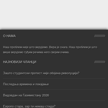
О НАМА
Наш проблем није што верујемо. Вера је снага. Наш проблем је што
више верујемо туђим речима него својим очима.
НАЈНОВИЈИ ЧЛАНЦИ
Зашто студентски протест није обојена револуција?
Последња времена и покајање
Видовдан на Газиместану 2026
Европо стара, зар ти немаш стида?