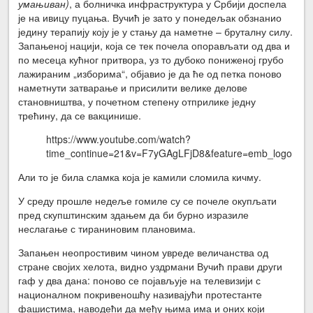
умањиван)
, а болничка инфраструктура у Србији доспела
је на ивицу пуцања. Вучић је зато у понедељак обзнанио
једину терапију коју је у стању да наметне – бруталну силу.
Запањеној нацији, која се тек почела опорављати од два и
по месеца кућног притвора, уз то дубоко пониженој грубо
лажираним „изборима“, објавио је да ће од петка поново
наметнути затварање и присилити велике делове
становништва, у почетном степену отприлике једну
трећину, да се вакцинише.
https://www.youtube.com/watch?
time_continue=21&v=F7yGAgLFjD8&feature=emb_logo
Али то је била сламка која је камили сломила кичму.
У среду прошле недеље гомиле су се почеле окупљати
пред скупштинским здањем да би бурно изразиле
неслагање с тираниновим плановима.
Запањен неопростивим чином увреде величанства од
стране својих хелота, видно уздрмани Вучић прави други
гаф у два дана: поново се појављује на телевизији с
националном покривеношћу називајући протестанте
фашистима, наводећи да међу њима има и оних који