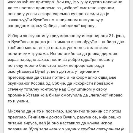
часова кућног притвора. Али кад је у јуну одозго наложено
да се наставе припреме за „изборе“ ометене короном,
позери у улози лекара спремно су прогласили да је
захваљујући Вучићевом генијалном поступању у
ванредном стању Србија „победила“ корону.
Избори за скупштину тријумфално су инсценирани 21. јуна,
а Вучићева странка је – нимало изненађујуће – добила две
трећине места, док је остатак удељен сателитским
политичким групама. Испоставиће се да је овај дирљив
израз народне захвалности за добро одрађен посао у
погледу короне био стратешки непроцењив ради
омогућавања Вучићу, већ до грла у тајновитим
преговорима да стави потпис и на формално одвајање
окупираног Косова од Србије, да искористи преваром
стечену тоталну контролу над Скупштином у сврху
промене Устава која би му омогућила да „легално“ управо
то и учини.
Мислећи да је то и постигао, арогантни тиранин сe потом
преиграо. Генијални доктор Вучић, разуме се, није решио
питање вируса, већ је оно наставило да кључа испод
површине
(број заражених и умрлих грубим лажирањем је