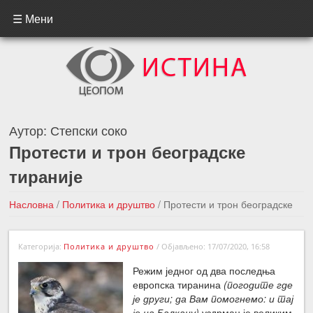
☰ Мени
Аутор:
Степски соко
Протести и трон београдске
тираније
Насловна
/
Политика и друштво
/
Протести и трон београдске
тираније
Категорија:
Политика и друштво
/
Објављено: 17/07/2020, 16:58
←Претходна вест
Следећа вест →
Режим једног од два последња
европска тиранина
(погодите где
је други; да Вам помогнемо: и тај
је на Балкану)
уздрман је великим