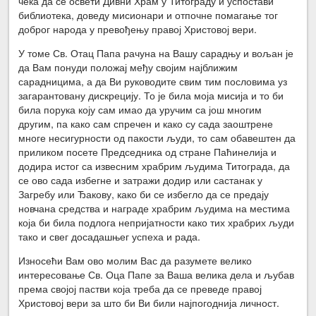
чека да се освети Дивни Храм у Титограду и успостави
библиотека, доведу мисионари и отпочне помагање тог
доброг народа у превођењу правој Христовој вери.
У томе Св. Отац Папа рачуна на Вашу сарадњу и вољан је
да Вам понуди положај међу својим најближим
сарадницима, а да Ви руководите свим тим пословима уз
загарантовану дискрецију. То је била моја мисија и то би
била порука коју сам имао да уручим са још многим
другим, па како сам спречен и како су сада заоштрене
многе несигурности од пакости људи, то сам обавештен да
приликом посете Председника од стране Паћинелија и
додира истог са извесним храбрим људима Титограда, да
се ово сада избегне и затражи додир или састанак у
Загребу или Ђакову, како би се избегло да се предају
новчана средства и награде храбрим људима на местима
која би била подлога непријатности како тих храбрих људи
тако и свег досадашњег успеха и рада.
Износећи Вам ово молим Вас да разумете велико
интересовање Св. Оца Папе за Ваша велика дела и љубав
према својој пастви која треба да се преведе правој
Христовој вери за што би Ви били најпогоднија личност.