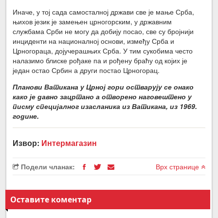
Иначе, у тој сада самосталној држави све је мање Срба,
њихов језик је замењен црногорским, у државним
службама Срби не могу да добију посао, све су бројнији
инциденти на националној основи, између Срба и
Црногораца, дојучерашњих Срба. У тим сукобима често
налазимо блиске рођаке па и рођену браћу од којих је
један остао Србин а други постао Црногорац.
Планови Ватикана у Црној гори остварују се онако
како је давно зацртано а отворено наговештено у
писму специјалног изасланика из Ватикана, из 1969.
године.
Извор:
Интермагазин
Подели чланак:
Врх странице
Оставите коментар