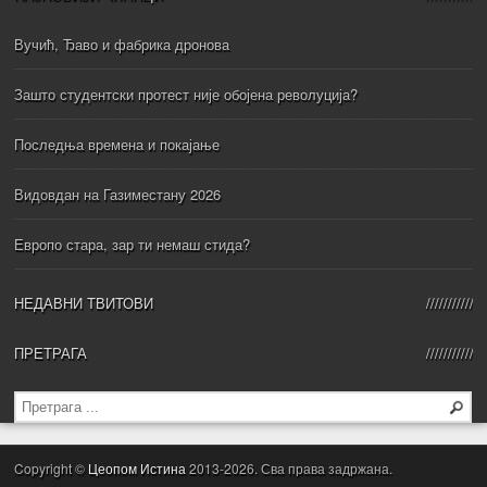
Вучић, Ђаво и фабрика дронова
Зашто студентски протест није обојена револуција?
Последња времена и покајање
Видовдан на Газиместану 2026
Европо стара, зар ти немаш стида?
НЕДАВНИ ТВИТОВИ
ПРЕТРАГА
Copyright ©
Цеопом Истина
2013-2026. Сва права задржана.