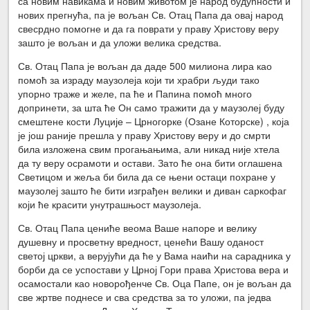
са новим навикама и новим животом је народ будућности и
нових прегнућа, па је вољан Св. Отац Папа да овај народ
свесрдно помогне и да га поврати у праву Христову веру
зашто је вољан и да уложи велика средства.
Св. Отац Папа је вољан да даде 500 милиона лира као
помоћ за израду маузолеја који ти храбри људи тако
упорно траже и желе, па ће и Папина помоћ много
допринети, за шта ће Он само тражити да у маузолеј буду
смештене кости Луције – Црногорке (Озане Которске) , која
је још раније прешла у праву Христову веру и до смрти
била изложена свим прогањањима, али никад није хтела
да ту веру осрамоти и остави. Зато ће она бити оглашена
Светицом и жеља би била да се њени остаци похране у
маузолеј зашто ће бити изграђен велики и диван саркофаг
који ће красити унутрашњост маузолеја.
Св. Отац Папа цениће веома Ваше напоре и велику
душевну и просветну вредност, ценећи Вашу оданост
светој цркви, а верујући да ће у Вама наићи на сарадника у
борби да се успостави у Црној Гори права Христова вера и
осамостали као новорођенче Св. Оца Папе, он је вољан да
све жртве поднесе и сва средства за то уложи, па једва