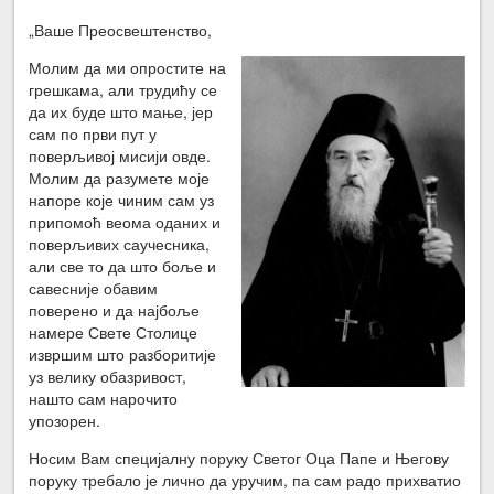
„Ваше Преосвештенство,
Молим да ми опростите на
грешкама, али трудићу се
да их буде што мање, јер
сам по први пут у
поверљивој мисији овде.
Молим да разумете моје
напоре које чиним сам уз
припомоћ веома оданих и
поверљивих саучесника,
али све то да што боље и
савесније обавим
поверено и да најбоље
намере Свете Столице
извршим што разборитије
уз велику обазривост,
нашто сам нарочито
упозорен.
Носим Вам специјалну поруку Светог Оца Папе и Његову
поруку требало је лично да уручим, па сам радо прихватио