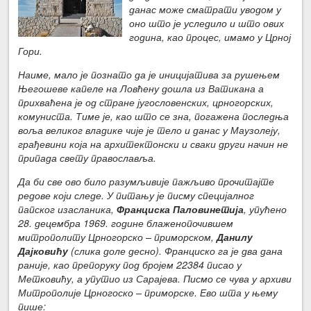
данас може сматрати уводом у
оно што је уследило и што ових
година, као процес, имамо у Црној
Гори.
Наиме, мало је познато да је иницијатива за рушењем
Његошеве капеле на Ловћену дошла из Ватикана а
прихваћена је од стране југословенских, црногорских,
комуниста. Тиме је, као што се зна, погажена последња
воља великог владике чије је тело и данас у Маузолеју,
грађевини која на архитектонски и сваки други начин не
припада свету православља.
Да би све ово било разумљивије пажљиво прочитајте
редове који следе. У питању је писму специјалног
папског изасланика,
Франциска Паловинетија
, упућено
28. децембра 1969. године блаженопочившем
митрополиту Црногорско – приморском,
Данилу
Дајковићу
(слика доле десно). Франциско га је два дана
раније, као препоруку под бројем 22384 писао у
Метковићу, а упутио из Сарајева. Писмо се чува у архиви
Митрополије Црногоско – приморске. Ево шта у њему
пише: