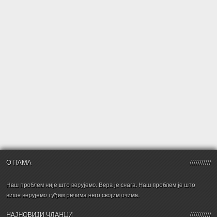
О НАМА
Наш проблем није што верујемо. Вера је снага. Наш проблем је што
више верујемо туђим речима него својим очима.
НАЈНОВИЈИ ЧЛАНЦИ