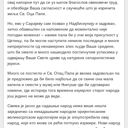
овај напорни пут да се уз његов благослов овековечи труд
и обезбеди Ваша сагласност и саучешће што је изричита
жеља Св. Оца Папе.
Но, ево у Сарајеву сам позван у Надбискупију и задржан,
хитно обавештен са напоменом да моментално није
погодан моменат – наиме пала би у очи моја присутност у
Цетињу, па би могле наступити немиле последице и многе
непријатности од ненамерних злих људи Ваше средине,
што би омело и много нашкодило постигнутим успесима у
одвајању Ваше Свете цркве од натурене сепаратистичке
јереси.
Много се постигло и Св. Отац Папа је веома задовољан па
је предложио да би било најбоље да се скине она мала
капела и смести у музеј или Његуше где би одговарао
намени, где историја тога времена изумрлог старог народа
још једино не може да види.
Свима је јасно да садашњи народ нема више ништа
заједничко са некадашњим народом оријентисаним
великосрпском идологијом која је злоупотребила овај
народ, који ето може се рећи потпуно изумире. Нови народ