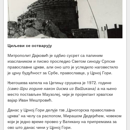
Циљеви се остварују
Митрополит Дајковић је одбио сусрет са папиним
изаслаником и писмо проследио Светом синоду Српске
православне цркве, али оно што је уследило наговестило
је црну будућност за Србе, православце, у Црној Гори.
Његошева капела на Цетињу срушена је 1972. године
(само три године након писма из Ватикана)
а на њено
место постављен Маузолеј, чији је пројектант хрватски
вајар Иван Мештровић.
Данас у Црној Гори делује тзв „Црногорска православна
црква“ на челу са распопом, Мирашом Дедејићем, човеком
који је једно време провео у Ватикану на припремама за
ово што данас чини у Црној Гори.