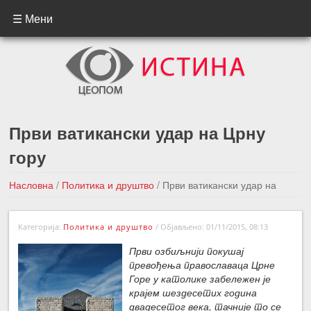
☰ Мени
Први ватикански удар на Црну
гору
Насловна
/
Политика и друштво
/
Први ватикански удар на
Црну гору
Категорија:
Политика и друштво
/
Објављено: 01/11/2015, 08:13
←Претходна вест
Следећа вест →
Први озбиљнији покушај
превођења православаца Црне
Горе у католике забележен је
крајем шездесетих година
двадесетог века, тачније то се