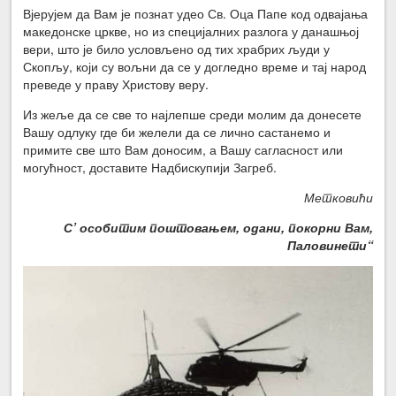
Вјерујем да Вам је познат удео Св. Оца Папе код одвајања
македонске цркве, но из специјалних разлога у данашњој
вери, што је било условљено од тих храбрих људи у
Скопљу, који су вољни да се у догледно време и тај народ
преведе у праву Христову веру.
Из жеље да се све то најлепше среди молим да донесете
Вашу одлуку где би желели да се лично састанемо и
примите све што Вам доносим, а Вашу сагласност или
могућност, доставите Надбискупији Загреб.
Метковићи
С’ особитим поштовањем, одани, покорни Вам,
Паловинети“