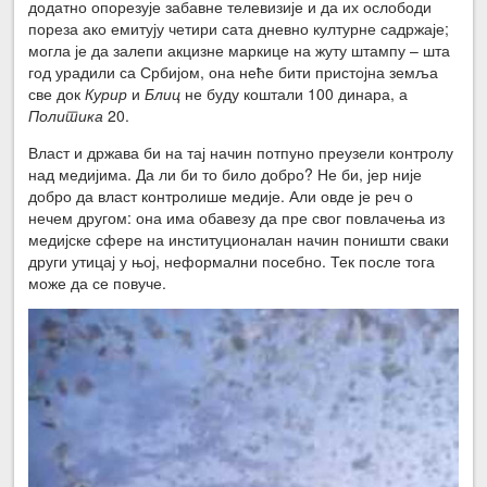
додатно опорезује забавне телевизије и да их ослободи
пореза ако емитују четири сата дневно културне садржаје;
могла је да залепи акцизне маркице на жуту штампу – шта
год урадили са Србијом, она неће бити пристојна земља
све док
Курир
и
Блиц
не буду коштали 100 динара, а
Политика
20.
Власт и држава би на тај начин потпуно преузели контролу
над медијима. Да ли би то било добро? Не би, јер није
добро да власт контролише медије. Али овде је реч о
нечем другом: она има обавезу да пре свог повлачења из
медијске сфере на институционалан начин поништи сваки
други утицај у њој, неформални посебно. Тек после тога
може да се повуче.