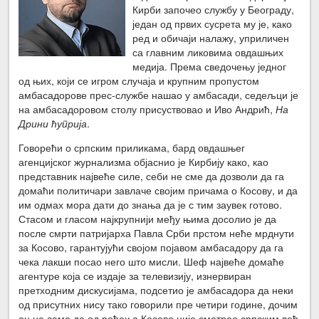
Кирби започео службу у Београду,
један од првих сусрета му је, како
ред и обичаји налажу, уприличен
са главним ликовима овдашњих
медија. Према сведочењу једног
од њих, који се игром случаја и крупним пропустом
амбасадорове прес-службе нашао у амбасади, седељци је
на амбасадоровом столу присуствовао и Иво Андрић,
На
Дрини ћуприја
.
Говорећи о српским приликама, бард овдашњег
агенцијског журнализма објаснио је Кирбију како, као
представник највеће силе, себи не сме да дозволи да га
домаћи политичари завлаче својим причама о Косову, и да
им одмах мора дати до знања да је с тим заувек готово.
Стасом и гласом најкрупнији међу њима досолио је да
после смрти патријарха Павла Срби прстом неће мрднути
за Косово, гарантујући својом појавом амбасадору да га
чека лакши посао него што мисли. Шеф највеће домаће
агентуре која се издаје за телевизију, изнервиран
претходним дискусијама, подсетио је амбасадора да неки
од присутних нису тако говорили пре четири године, дочим
он не само да од рођења Косово није сматрао српским већ