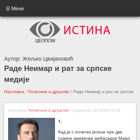
☰ Мени
Аутор:
Жељко Цвијановић
Раде Неимар и рат за српске
медије
Насловна
/
Политика и друштво
/
Раде Неимар и рат за српске
медије
Категорија:
Политика и друштво
/
Објављено: 25/10/2014, 07:06
←Претходна вест
Следећа вест →
1.
Кад је с почетка јесени пре две
године амерички амбасадор Мајкл