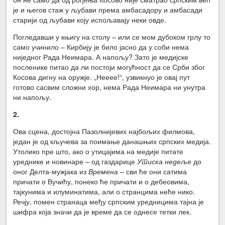
је и његов стаж у љубави према амбасадору и амбасади
старији од љубави коју испољавају неки овде.
Погледавши у књигу на столу – или се мом дубоком грлу то
само учинило – Кирбију је било јасно да у соби нема
ниједног Рада Неимара. А напољу? Зато је медијске
посленике питао да ли постоји могућност да се Срби због
Косова дигну на оружје. „Нееее!“, узвикнуо је овај пут
готово сасвим сложни хор, нема Рада Неимара ни унутра
ни напољу.
2.
Ова сцена, достојна Пазолнијевих најбољих филмова,
један је од кључева за поимање данашњих српских медија.
Утолико пре што, ако о утицајима на медије питате
уреднике и новинаре – од газдарице
Утиска недеље
до
оног Делта-мужјака из
Времена
– сви ће они сатима
причати о Вучићу, понеко ће причати и о дебеовима,
тајкунима и илуминатима, али о странцима неће нико.
Речју, помен странаца међу српским уредницима тајна је
шифра која значи да је време да се однесе тетки лек.