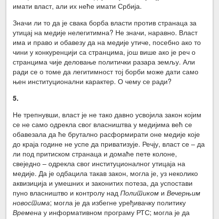
имати власт, али их неће имати Србија.
Значи ли то да је свака борба власти против странаца за
утицај на медије нелегитимна? Не значи, наравно. Власт
има и право и обавезу да на медије утиче, посебно ако то
чини у конкуренцији са странцима, још више ако је реч о
странцима чије деловање политички разара земљу. Али
ради се о томе да легитимност тој борби може дати само
њен институционални карактер. О чему се ради?
5.
Не трепнувши, власт је не тако давно усвојила закон којим
се не само одрекла свог власништва у медијима већ се
обавезала да ће брутално расформирати оне медије које
до краја године не успе да приватизује. Речју, власт се – да
ли под притиском странаца и домаће пете колоне,
свеједно – одрекла свог институционалног утицаја на
медије. Да је одбацила такав закон, могла је, уз неколико
аквизиција и умешних и законитих потеза, да успостави
пуно власништво и контролу над
Политиком
и
Вечерњим
новостима
; могла је да избегне уређивачку политику
Времена
у информативном програму РТС; могла је да