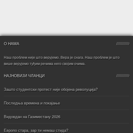
О НАМА
Наш проблем није што верујемо. Вера је снага. Наш проблем је што
више верујемо туђим речима него својим очима.
НАЈНОВИЈИ ЧЛАНЦИ
Зашто студентски протест није обојена револуција?
Последња времена и покајање
Видовдан на Газиместану 2026
Европо стара, зар ти немаш стида?