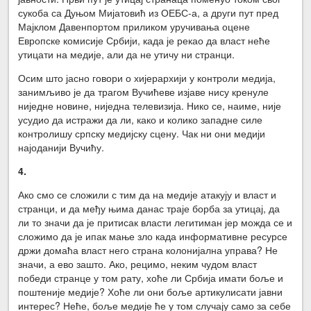
сукоба са Дуњом Мијатовић из ОЕБС-а, а други пут пред
Мајклом Давенпортом приликом уручивања оцене
Европске комисије Србији, када је рекао да власт неће
утицати на медије, али да не утичу ни странци.
Осим што јасно говори о хијерархији у контроли медија,
занимљиво је да трагом Вучићеве изјаве нису кренуле
ниједне новине, ниједна телевизија. Нико се, наиме, није
усудио да истражи да ли, како и колико западне силе
контролишу српску медијску сцену. Чак ни они медији
најоданији Вучићу.
4.
Ако смо се сложили с тим да на медије атакују и власт и
странци, и да међу њима данас траје борба за утицај, да
ли то значи да је притисак власти легитиман јер можда се и
сложимо да је ипак мање зло када информативне ресурсе
држи домаћа власт него страна колонијална управа? Не
значи, а ево зашто. Ако, рецимо, неким чудом власт
победи странце у том рату, хоће ли Србија имати боље и
поштеније медије? Хоће ли они боље артикулисати јавни
интерес? Неће, боље медије ће у том случају само за себе