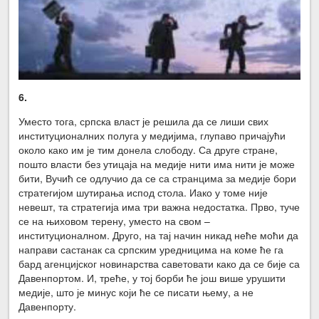
6.
Уместо тога, српска власт је решила да се лиши свих
институционалних полуга у медијима, глупаво причајући
около како им је тим донела слободу. Са друге стране,
пошто власти без утицаја на медије нити има нити је може
бити, Вучић се одлучио да се са странцима за медије бори
стратегијом шутирања испод стола. Иако у томе није
невешт, та стратегија има три важна недостатка. Прво, туче
се на њиховом терену, уместо на свом –
институционалном. Друго, на тај начин никад неће моћи да
направи састанак са српским уредницима на коме ће га
бард агенцијског новинарства саветовати како да се бије са
Давенпортом. И, треће, у тој борби ће још више урушити
медије, што је минус који ће се писати њему, а не
Давенпорту.