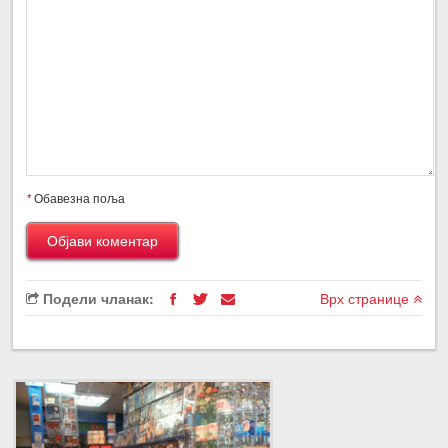
*
Обавезна поља
Подели чланак:
Врх странице