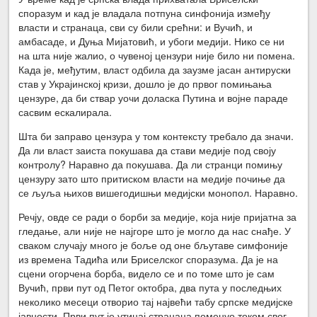
споразум и кад је владала потпуна синфонија између
власти и странаца, сви су били срећни: и Вучић, и
амбасаде, и Дуња Мијатовић, и убоги медији. Нико се ни
на шта није жалио, о чувеној цензури није било ни помена.
Када је, међутим, власт одбила да заузме јасан антируски
став у Украјинској кризи, дошло је до првог помињања
цензуре, да би ствар уочи доласка Путина и војне параде
сасвим ескалирала.
Шта би заправо цензура у том контексту требало да значи.
Да ли власт заиста покушава да стави медије под своју
контролу? Наравно да покушава. Да ли странци помињу
цензуру зато што притиском власти на медије почиње да
се љуља њихов вишегодишњи медијски монопол. Наравно.
Речју, овде се ради о борби за медије, која није пријатна за
гледање, али није не најгоре што је могло да нас снађе. У
сваком случају много је боље од оне бљутаве симфоније
из времена Тадића или Бриселског споразума. Да је на
сцени огорчена борба, видело се и по томе што је сам
Вучић, први пут од Петог октобра, два пута у последњих
неколико месеци отворио тај највећи табу српске медијске
јавности. Први пут је утицај странаца поменуо током свог