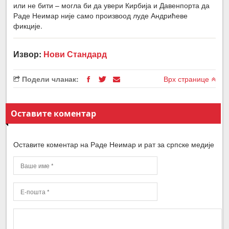
или не бити – могла би да увери Кирбија и Давенпорта да
Раде Неимар није само произвоод луде Андрићеве
фикције.
Извор:
Нови Стандард
Подели чланак:
Врх странице
Оставите коментар
Оставите коментар на Раде Неимар и рат за српске медије