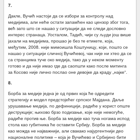
7.
Дакле, Вучић настоји да се избори за контролу над
медијима, али неће остати запамћен као цензор због тога,
већ зато што се нашао у ситуацији да не следи дословно
интерес странаца. Уосталом, Тадић, чији су људи још више
јахали на медијима, прошао је без те етикете, која,
међутим, 2008. није мимоишла Коштуницу, који, пошто се
нашао у ситуацији сличној Вучићевој, чак није ни хтео да се
са странцима туче око медија, тако да у неком моменту
готово и да није имао где да саопшти како после митинга
за Косово није лично послао оне девојке да краду „најке“.
8.
Борба за медије једна је од првих која ће одредити
стратегију и модел предстојећег српског Мајдана. Даље
урушавање медија, по дефиницији, радиће у корист опште
деструкције; њихово брзо подизање, које није немогуће,
радиће против ње. Борба за медије као туча ногама испод
стола као губитника ће оставити Србију. Борба за медије
као можда не најважнији, али свакако најургентнији део
националне политике – која је Вучићево и Србијино бити