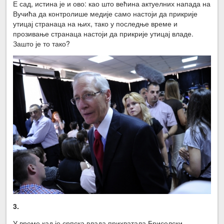
Е сад, истина је и ово: као што већина актуелних напада на
Вучића да контролише медије само настоји да прикрије
утицај странаца на њих, тако у последње време и
прозивање странаца настоји да прикрије утицај владе.
Зашто је то тако?
3.
У време кад је српска влада прихватала Бриселски