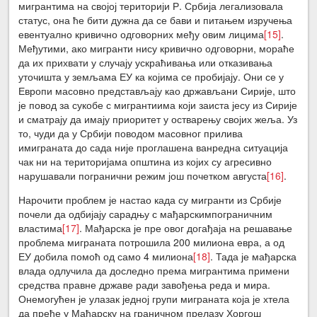
мигрантима на својој територији Р. Србија легализовала
статус, она ће бити дужна да се бави и питањем изручења
евентуално кривично одговорних међу овим лицима
[15]
.
Међутими, ако мигранти нису кривично одговорни, мораће
да их прихвати у случају ускраћивања или отказивања
уточишта у земљама ЕУ ка којима се пробијају. Они се у
Европи масовно представљају као држављани Сирије, што
је повод за сукобе с мигрантиима који заиста јесу из Сирије
и сматрају да имају приоритет у остварењу својих жеља. Уз
то, чуди да у Србији поводом масовног прилива
имиграната до сада није проглашена ванредна ситуација
чак ни на територијама општина из којих су агресивно
нарушавали погранични режим још почетком августа
[16]
.
Нарочити проблем је настао када су мигранти из Србије
почели да одбијају сарадњу с мађарскимпограничним
властима
[17]
. Мађарска је пре овог догађаја на решавање
проблема миграната потрошила 200 милиона евра, а од
ЕУ добила помоћ од само 4 милиона
[18]
. Тада је мађарска
влада одлучила да доследно према мигрантима примени
средства правне државе ради завођења реда и мира.
Онемогућен је улазак једној групи миграната која је хтела
да пређе у Мађарску на граничном прелазу Хоргош