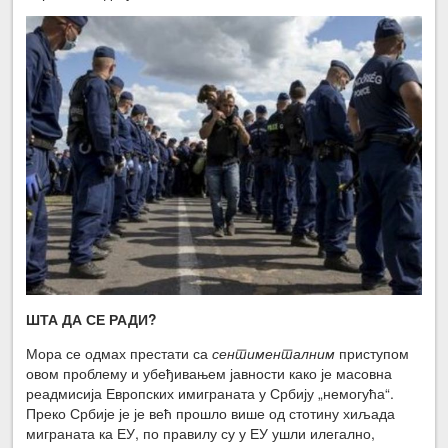
ШТА ДА СЕ РАДИ?
Мора се одмах престати са
сентименталним
приступом
овом проблему и убеђивањем јавности како је масовна
реадмисија Европских имиграната у Србију „немогућа“.
Преко Србије је је већ прошло више од стотину хиљада
миграната ка ЕУ, по правилу су у ЕУ ушли илегално,