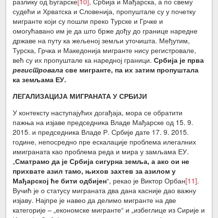
разлику од Бугарске
[10]
, Србија и Мађарска, а по свему
судећи и Хрватска и Словенија, пропуштале су у почетку
мигранте који су пошли преко Турске и Грчке и
омогућавано им је да што брже дођу до границе наредне
државе на путу ка жељеној земљи уточишта. Међутим,
Турска, Грчка и Македонија мигранте нису регистровале,
већ су их пропуштале ка наредној граници.
Србија је прва
регистровала
све мигранте, па их затим пропуштала
ка земљама ЕУ.
ЛЕГАЛИЗАЦИЈА МИГРАНАТА У СРБИЈИ
У контексту наступајућих догађаја, мора се обратити
пажња на изјаве председника Владе Мађарске од 15. 9.
2015. и председника Владе Р. Србије дате 17. 9. 2015.
године, непосредно пре ескалације проблема илегалних
имиграната као проблема реда и мира у замљама ЕУ.
„
Сматрамо да је Србија сигурна земља, а ако ои не
прихвате азил тамо, њихов захтев за азилом у
Мађарској ће бити одбијен
“, рекао је Виктор Орбан
[11]
.
Вучић је о статусу миграната два дана касније дао важну
изјаву. Најпре је навео да делимо мигранте на две
категорије – „економске мигранте“ и „избеглице из Сирије и