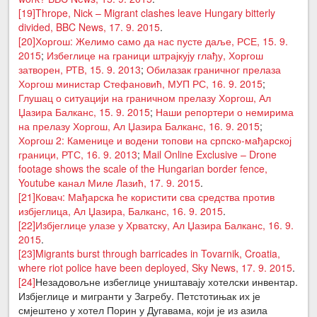
[19]
Thrope, Nick – Migrant clashes leave Hungary bitterly
divided, BBC News, 17. 9. 2015
.
[20]
Хоргош: Желимо само да нас пусте даље, РСЕ, 15. 9.
2015
;
Избеглице на граници штрајкују глађу, Хоргош
затворен, РТВ, 15. 9. 2013
;
Обилазак граничног прелаза
Хоргош министар Стефановић, МУП РС, 16. 9. 2015
;
Глушац о ситуацији на граничном прелазу Хоргош, Ал
Џазира Балканс, 15. 9. 2015
;
Наши репортери о немирима
на прелазу Хоргош, Ал Џазира Балканс, 16. 9. 2015
;
Хоргош 2: Каменице и водени топови на српско-мађарској
граници, РТС, 16. 9. 2013
;
Mail Online Exclusive – Drone
footage shows the scale of the Hungarian border fence,
Youtube канал Миле Лазић, 17. 9. 2015
.
[21]
Ковач: Мађарска ће користити сва средства против
избјеглица, Ал Џазира, Балканс, 16. 9. 2015
.
[22]
Избјеглице улазе у Хрватску, Ал Џазира Балканс, 16. 9.
2015
.
[23]
Migrants burst through barricades in Tovarnik, Croatia,
where riot police have been deployed, Sky News, 17. 9. 2015
.
[24]
Незадовољне избеглице уништавају хотелски инвентар.
Избјеглице и мигранти у Загребу. Петстотињак их је
смјештено у хотел Порин у Дугавама, који је из азила