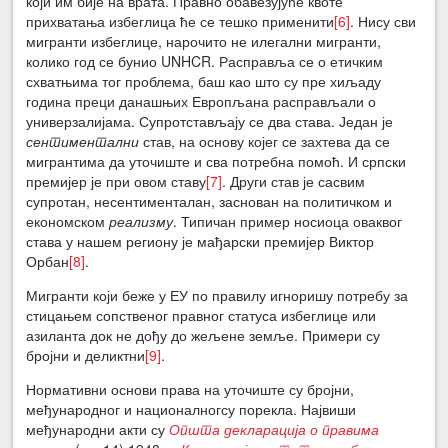
који им бије на врата. Правно обавезујуће квоте
прихватања избеглица ће се тешко применити
[6]
. Нису сви
мигранти избеглице, нарочито не илегални мигранти,
колико год се бунио UNHCR. Расправља се о етичким
схватњима тог проблема, баш као што су пре хиљаду
година преци данашњих Европљана расправљали о
универзалијама. Супротстављају се два става. Један је
сентиментални
став, на основу којег се захтева да се
мигрантима да уточиште и сва потребна помоћ. И српски
премијер је при овом ставу
[7]
. Други став је сасвим
супротан, несентименталан, заснован на политичком и
економском
реализму
. Типичан пример носиоца оваквог
става у нашем региону је мађарски премијер Виктор
Орбан
[8]
.
Мигранти који беже у ЕУ по правилу игноришу потребу за
стицањем сопственог правног статуса избеглице или
азиланта док не дођу до жељене земље. Примери су
бројни и деликтни
[9]
.
Нормативни основи права на уточиште су бројни,
међународног и националногсу порекла. Највиши
међународни акти су
Општа декларација о правима