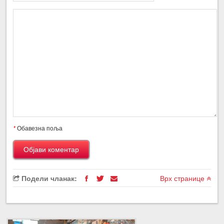
*
Обавезна поља
Подели чланак:
Врх странице