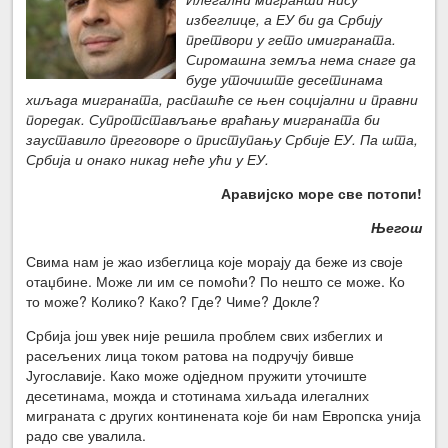
избеглице, а ЕУ би да Србију
претвори у гето имиграната.
Сиромашна земља нема снаге да
буде уточиште десетинама
хиљада миграната, распашће се њен социјални и правни
поредак. Супротстављање враћању миграната би
зауставило преговоре о приступању Србије ЕУ. Па шта,
Србија и онако никад неће ући у ЕУ.
Аравијско море све потопи!
Његош
Свима нам је жао избеглица које морају да беже из своје
отаџбине. Може ли им се помоћи? По нешто се може. Ко
то може? Колико? Како? Где? Чиме? Докле?
Србија још увек није решила проблем свих избеглих и
расељених лица током ратова на подручју бивше
Југославије. Како може одједном пружити уточиште
десетинама, можда и стотинама хиљада илегалних
миграната с других континената које би нам Европска унија
радо све увалила.