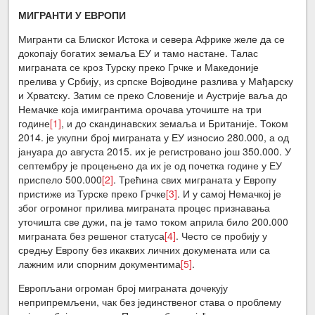
МИГРАНТИ У ЕВРОПИ
Мигранти са Блиског Истока и севера Африке желе да се
докопају богатих земаља ЕУ и тамо настане. Талас
миграната се кроз Турску преко Грчке и Македоније
прелива у Србију, из српске Војводине разлива у Мађарску
и Хрватску. Затим се преко Словеније и Аустрије ваља до
Немачке која имигрантима орочава уточиште на три
године
[1]
, и до скандинавских земаља и Британије. Током
2014. је укупни број миграната у ЕУ износио 280.000, а од
јануара до августа 2015. их је регистровано још 350.000. У
септембру је процењено да их је од почетка године у ЕУ
приспело 500.000
[2]
. Трећина свих миграната у Европу
пристиже из Турске преко Грчке
[3]
. И у самој Немачкој је
због огромног прилива миграната процес признавања
уточишта све дужи, па је тамо током априла било 200.000
миграната без решеног статуса
[4]
. Често се пробију у
средњу Европу без икаквих личних докумената или са
лажним или спорним документима
[5]
.
Европљани огроман број миграната дочекују
неприпремљени, чак без јединственог става о проблему