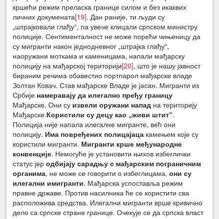
кршећи режим преласка границе силом и без икаквих
личних докумената
[19]
. Дан раније, ти људи су
„штрајковали глађу“, па увече клицали српском министру
полиције. Сентименталност не може порећи чињеницу да
су мигранти након једнодневног „штрајка глађу“,
наоружани моткама и каменицама, напали мађарску
полицију на мађарској територији
[20]
, што је нашу јавност
бираним речима обавестио портпарол мађарске владе
Золтан Ковач. Став мађарске Владе је јасан. Мигранти из
Србије
намеравају да илегално пређу границу
Мађарске. Они су
извели оружани напад
на територију
Мађарске.
Користили су децу као „живи штит“
.
Полиција није напала илегалне мигранте, већ они
полицију.
Има повређених полицајаца
камењем које су
користили мигранти.
Мигранти крше међународне
конвенције
. Немогуће је установити њихов избеглички
статус јер
одбијају сарадњу с мађарским пограничним
органима
, не може се говорити о избеглицама,
они су
илегални имигранти
. Мађарска успоставља режим
правне државе. Против насилника ће се користити сва
расположива средства. Илегални мигранти врше кривично
дело са српске стране границе. Очекује се да српска власт