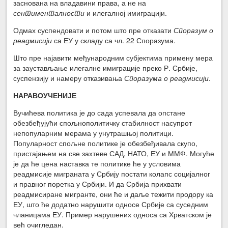
заснована на владавини права, а не на
сентименталности
и илегалној имиграцији.
Одмах суспендовати и потом што пре отказати
Споразум о
реадмисији
са ЕУ у складу са чл. 22 Споразума.
Што пре најавити међународним субјектима примену мера
за заустављање илегалне имиграције преко Р. Србије,
суспензију и намеру отказивања
Споразума о реадмисији
.
НАРАВОУЧЕНИЈЕ
Вучићева политика је до сада успевала да опстане
обезбеђујући спољнополитичку стабилност насупрот
непопуларним мерама у унутрашњој политици.
Популарност спољне политике је обезбеђивала скупо,
пристајањем на све захтеве САД, НАТО, ЕУ и ММФ. Могуће
је да ће цена наставка те политике ће у условима
реадмисије миграната у Србију постати колапс социјалног
и правног поретка у Србији. И да Србија прихвати
реадмисиране мигранте, они ће и даље тежити продору ка
ЕУ, што ће додатно нарушити односе Србије са суседним
чланицама ЕУ. Пример нарушених односа са Хрватском је
већ очигледан.