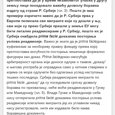
претпоставка да је у време незаконитог уласка у другу
земљу лице поседовало важећу дозволу боравка
издату од стране Р. Србије
(чл. 3).
Пошто је наш
премијер изричито навео да је Р. Србија прва у
Европи пописала све мигранте који су дошли у њу,
сви који су преко Србије прешли у земље ЕУ могу
бити легално реадмисирани у Р. Србију, пошто их је
Србија снабдела
prima facie
доказима постојања
услова реадмисије
. Важно је знати да је
prima facie
доказ
еуфемизам за необориву правну фикцију према којој
претпоставка могућности постојања чињенице формално
фигурира као доказ.
Prima facie
доказ омогућује
арбитрерност органа који доноси одлуке о таквом „доказу“
и његова употреба је оправдана само у хитним стварима о
којима се мора одлучити без одлагања услед наступања
тешких последица. Србија реадмисиране мигранте по
prima facie „доказу“ да су поседовали српску дозвалу
боравка по прихватању, неће моћи реадмисирати у Грчку
или Македонију (чл. 5). Владе Грчке и Македоније себе
нису оптеретиле
prima facie
доказима постојања услова
реадмисије илегалних мигранта јер их углавном никад
нису регистровале, нити им издавале било каква
боравишна документа.