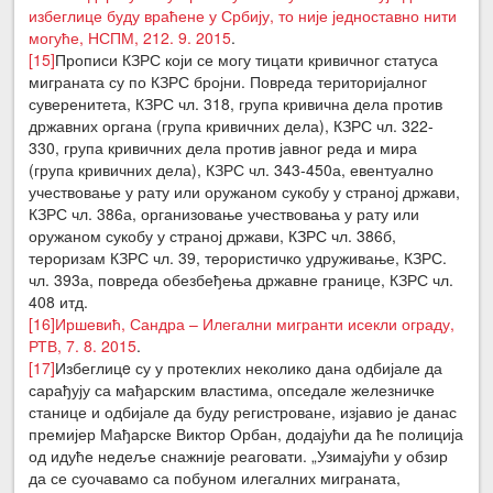
избеглице буду враћене у Србију, то није једноставно нити
могуће, НСПМ, 212. 9. 2015
.
[15]
Прописи КЗРС који се могу тицати кривичног статуса
миграната су по КЗРС бројни. Повреда територијалног
суверенитета, КЗРС чл. 318, група кривична дела против
државних органа (група кривичних дела), КЗРС чл. 322-
330, група кривичних дела против јавног реда и мира
(група кривичних дела), КЗРС чл. 343-450а, евентуално
учествовање у рату или оружаном сукобу у страној држави,
КЗРС чл. 386а, организовање учествовања у рату или
оружаном сукобу у страној држави, КЗРС чл. 386б,
тероризам КЗРС чл. 39, терористичко удруживање, КЗРС.
чл. 393а, повреда обезбеђења државне границе, КЗРС чл.
408 итд.
[16]
Иршевић, Сандра – Илегални мигранти исекли ограду,
РТВ, 7. 8. 2015
.
[17]
Избеглицe су у протеклих неколико дана одбијале да
сарађују са мађарским властима, опседале железничке
станице и одбијале да буду регистроване, изјавио је данас
премијер Мађарске Виктор Орбан, додајући да ће полиција
од идуће недеље снажније реаговати. „Узимајући у обзир
да се суочавамо са побуном илегалних миграната,