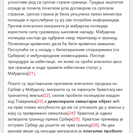
успостави ред са српске стране границе. Градња заштитне
ограде је почела почетком јула договором са српском
страном, српска страна је била укључена преко министра
полиције и прослеђене су јој све потребне информације.
Против илегалних миграната је мађарска полиција
користила силу сразмерну њиховом нападу. Мађарска
полиција настоји да одбрани своју територију и границу.
Починиоци кривичних дела ће бити кривично кажњени.
Поступаће се у складу с билатералним споразумима (са
Србијом) и међународним конвенцијама. Постоје
процедуре за избеглице, не може се проћи илегално кроз
три границе и онда тражити избеглички статус у
Мађарској
[21]
.
Пошто су заустављени приликом илегалног продора из
Србије у Мађарску, мигранти су се окренули Хрватској као
транзитној земљи
[22]
, силом пробили полицијски кордон
код Товарника
[23]
и
демолирали смештајни објект
већ
на први помен могућности да им се уточиште да у земљи у
којој су привремено смештени
[24]
! Хрватска је одмах
затворила границу према Србији
[25]
. Хрватски премијер је
оптужио Србију да уошпте не чува границу
[26]
. Ни дан
касније више од хиљаде миграната је
илегално пробило