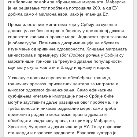
симболичне помоћи за збрињавање миграната. Мађарска
је на решавање тог проблема потрошила 200, а од ЕУ
добила само 4 милиона евра, иако је чланица ЕУ.
Према илегалним мигантима који у Србију из суседне
државе улазе без потврде о боравку у претходној држави
спровести кривично-правне мере. Једнакост пред законом
је обавезујућа. Позитивна дискриминација не обухвата
изузимање од кривичне одговорности. Клицање миграната
министрима и премијеру због
топлог дочека
у Србији су
маркетиншки трикови за тренутно дизање популарности
који могу скупо коштати и Владу и државу и народ.
У складу с правом спровести обезбеђење граница,
граничних прелаза, прихватних центара за мигранте и
њиховог одрживог финансирања. Само ефикасним
сузбијањем илегалне имиграције преко Србије биће
могуће зауставити даље развијање овог проблема. Не
треба доносити никакве радикалне мере, само треба
применити редовне механизме правне државе и
обезбедити владавину права, по примеру Мађарске,
Хрватске, Бугарске и других чланица ЕУ. То су европски
стандарди и европске вредности. Европска култура је