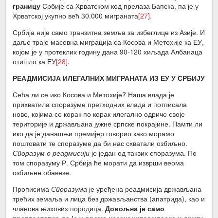
границу
Србије са Хрватском код прелаза Бапска, па је у
Хрватској укупно већ 30.000 миграната
[27]
.
Србија није само транзитна земља за избеглице из Азије. И
даље траје масовна миграција са Косова и Метохије ка ЕУ,
којом је у протеклих годину дана 90-120 хиљада Албанаца
отишло ка ЕУ
[28]
.
РЕАДМИСИЈА ИЛЕГАЛНИХ МИГРАНАТА ИЗ ЕУ У СРБИЈУ
Сећа ли се ико Косова и Метохије? Наша влада је
прихватила споразуме претходних влада и потписала
нове, којима се корак по корак илегално одриче своје
територије и држављана јужне српске покрајине. Памти ли
ико да је данашњи премијер говорио како морамо
поштовати те споразуме да би нас схватали озбиљно.
Споразум о реадмисији
је један од таквих споразума. По
том споразуму Р. Србија ће морати да изврши веома
озбиљне обавезе.
Прописима
Споразума
је уређена реадмисија држављана
трећих земаља и лица без држављанства (апатрида), као и
чланова њихових породица.
Довољна је само