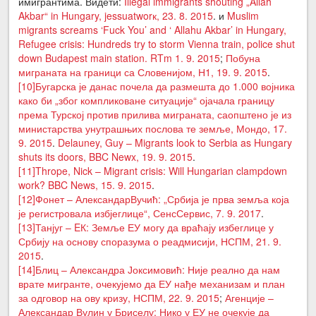
имигрантима. Видети:
Illegal immigrants shouting „Allah
Akbar“ in Hungary, jessuatworк, 23. 8. 2015
. и
Muslim
migrants screams ‘Fuck You’ and ‘ Allahu Akbar’ in Hungary,
Refugee crisis: Hundreds try to storm Vienna train, police shut
down Budapest main station. RTm 1. 9. 2015
;
Побуна
миграната на граници са Словенијом, Н1, 19. 9. 2015
.
[10]
Бугарска је данас почела да размешта до 1.000 војника
како би „због компликоване ситуације“ ојачала границу
према Турској против прилива миграната, саопштено је из
министарства унутрашњих послова те земље, Мондо, 17.
9. 2015
.
Delauney, Guy – Migrants look to Serbia as Hungary
shuts its doors, BBC Newx, 19. 9. 2015
.
[11]
Thrope, Nick – Migrant crisis: Will Hungarian clampdown
work? BBC News, 15. 9. 2015
.
[12]
Фонет – АлександарВучић: „Србија је прва земља која
је регистровала избјеглице“, СенсСервис, 7. 9. 2017
.
[13]
Танјуг – EК: Земље ЕУ могу да враћају избеглице у
Србију на основу споразума о реадмисији, НСПМ, 21. 9.
2015
.
[14]
Блиц – Александра Јоксимовић: Није реално да нам
врате мигранте, очекујемо да ЕУ нађе механизам и план
за одговор на ову кризу, НСПМ, 22. 9. 2015
;
Агенције –
Александар Вулин у Бриселу: Нико у ЕУ не очекује да