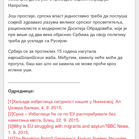
Напротив.
Још простије, српска власт једноставно треба да послуша
совјет здраваго разума
великог српског просветитеља,
рационалисте и модернисте Доситеја Обрадовића, који је
пре више од два века објаснио Србима да своју политику
треба да ускладе са Русијом.
Србија се за протеклих 15 година нагутала
евроатлантских
жаба. Међутим, камилу неће моћи да
прогута, баш као што ни камила не може проћи кроз
иглене уши.
_____________________________
Одреднице:
[1]
Хиљаде избјеглица сигурност нашле у Њемачкој, Ал
Џазира Балкан, 4. 9. 2015
.
[2]
Срна – Избеглице ће се по ЕУ распоређивати без
наметања квота, Блиц, 22. 9. 2015
.
[3]
Why is EU struggling with migrants and asylum?BBC News,
1. 9. 2015
.
[4]
The Breaking Point? Germany’s Asylum System Struggles