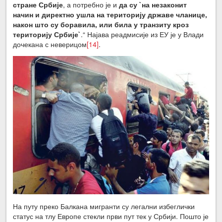
стране Србије
, а потребно је и
да су `на незаконит
начин и директно ушла на територију државе чланице,
након што су боравила, или била у транзиту кроз
територију Србије`
.“ Најава реадмисије из ЕУ је у Влади
дочекана с неверицом
[14]
.
На путу преко Балкана мигранти су легални избеглички
статус на тлу Европе стекли први пут тек у Србији. Пошто је