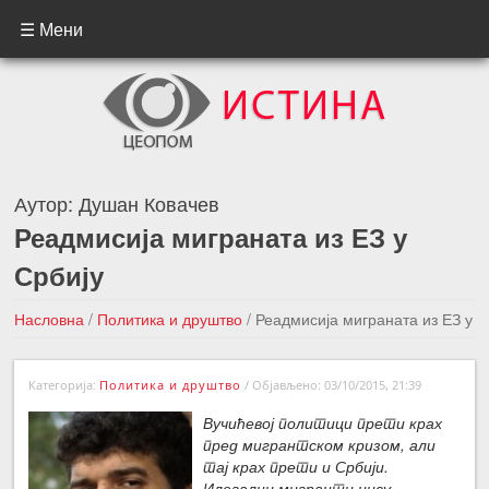
☰ Мени
Аутор:
Душан Ковачев
Реадмисија миграната из ЕЗ у
Србију
Насловна
/
Политика и друштво
/
Реадмисија миграната из ЕЗ у
Србију
Категорија:
Политика и друштво
/
Објављено: 03/10/2015, 21:39
←Претходна вест
Следећа вест →
Вучићевој политици прети крах
пред мигрантском кризом, али
тај крах прети и Србији.
Илегални мигранти нису