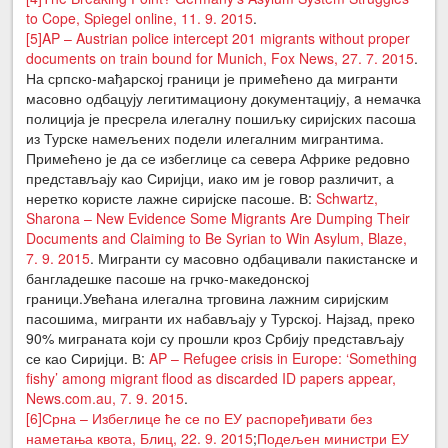
to Cope, Spiegel online, 11. 9. 2015
.
[5]
AP – Austrian police intercept 201 migrants without proper
documents on train bound for Munich, Fox News, 27. 7. 2015
.
На српско-мађарској граници је примећено да мигранти
масовно одбацују легитимациону документацију, a немачка
полиција је пресрела илегалну пошиљку сиријских пасоша
из Турске намељених подели илегалним мигрантима.
Примећено је да се избеглице са севера Африке редовно
представљају као Сиријци, иако им је говор различит, а
неретко користе лажне сиријске пасоше. В:
Schwartz,
Sharona – New Evidence Some Migrants Are Dumping Their
Documents and Claiming to Be Syrian to Win Asylum, Blaze,
7. 9. 2015
. Мигранти су масовно одбацивали пакистанске и
бангладешке пасоше на грчко-македонској
граници.Увећана илегална трговина лажним сиријским
пасошима, мигранти их набављају у Турској. Најзад, преко
90% миграната који су прошли кроз Србију представљају
се као Сиријци. В:
AP – Refugee crisis in Europe: ‘Something
fishy’ among migrant flood as discarded ID papers appear,
News.com.au, 7. 9. 2015
.
[6]
Срна – Избеглице ће се по ЕУ распоређивати без
наметања квота, Блиц, 22. 9. 2015
;
Подељен министри ЕУ