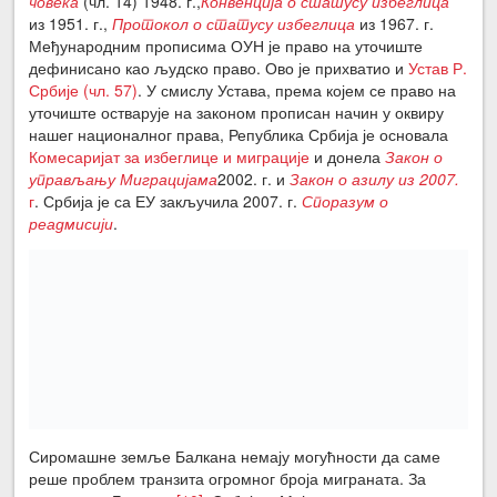
човека
(чл. 14) 1948. г.,
Конвенција о статусу избеглица
из 1951. г.,
Протокол о статусу избеглица
из 1967. г.
Међународним прописима ОУН је право на уточиште
дефинисано као људско право. Ово је прихватио и
Устав Р.
Србије (чл. 57)
. У смислу Устава, према којем се право на
уточиште остварује на законом прописан начин у оквиру
нашег националног права, Република Србија је основала
Комесаријат за избеглице и миграције
и донела
Закон о
управљању Миграцијама
2002. г. и
Закон о азилу из 2007.
г
. Србија је са ЕУ закључила 2007. г.
Споразум о
реадмисији
.
Сиромашне земље Балкана немају могућности да саме
реше проблем транзита огромног броја миграната. За