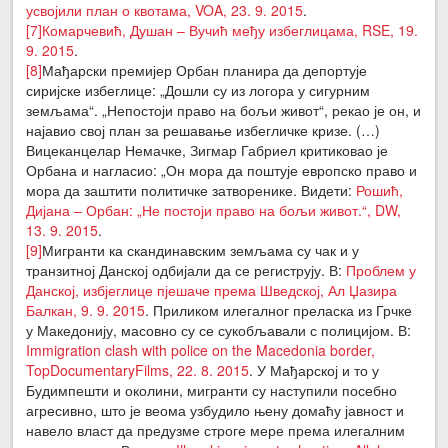
усвојили план о квотама, VOA, 23. 9. 2015
.
[7]
Комарчевић, Душан – Вучић међу избеглицама, RSE, 19.
9. 2015
.
[8]
Мађарски премијер Орбан планира да депортује
сиријске избеглице: „Дошли су из логора у сигурним
земљама“. „Непостоји право на бољи живот“, рекао је он, и
најавио свој план за решавање избегличке кризе. (…)
Вицеканцелар Немачке, Зигмар Габриел критиковао је
Орбана и нагласио: „Он мора да поштује европско право и
мора да заштити политичке затворенике. Видети:
Рошић,
Дијана – Орбан: „Не постоји право на бољи живот.“, DW,
13. 9. 2015
.
[9]
Мигранти ка скандинавским земљама су чак и у
транзитној Данској одбијали да се региструју. В:
Проблем у
Данској, избјеглице пјешаче према Шведској, Ал Џазира
Балкан, 9. 9. 2015
. Приликом илегалног преласка из Грчке
у Македонију, масовно су се сукобљавали с полицијом. В:
Immigration clash with police on the Macedonia border,
TopDocumentaryFilms, 22. 8. 2015
. У Мађарској и то у
Будимпешти и околини, мигранти су наступили посебно
агресивно, што је веома узбудило њену домаћу јавност и
навело власт да предузме строге мере према илегалним