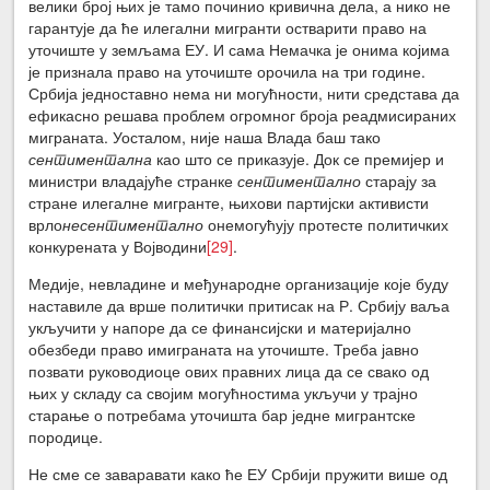
велики број њих је тамо починио кривична дела, а нико не
гарантује да ће илегални мигранти остварити право на
уточиште у земљама ЕУ. И сама Немачка је онима којима
је признала право на уточиште орочила на три године.
Србија једноставно нема ни могућности, нити средстава да
ефикасно решава проблем огромног броја реадмисираних
миграната. Уосталом, није наша Влада баш тако
сентиментална
као што се приказује. Док се премијер и
министри владајуће странке
сентиментално
старају за
стране илегалне мигранте, њихови партијски активисти
врло
несентиментално
онемогућују протесте политичких
конкурената у Војводини
[29]
.
Медије, невладине и међународне организације које буду
наставиле да врше политички притисак на Р. Србију ваља
укључити у напоре да се финансијски и материјално
обезбеди право имиграната на уточиште. Треба јавно
позвати руководиоце ових правних лица да се свако од
њих у складу са својим могућностима укључи у трајно
старање о потребама уточишта бар једне мигрантске
породице.
Не сме се заваравати како ће ЕУ Србији пружити више од