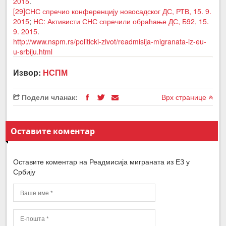
2015
.
[29]
СНС спречио конференцију новосадског ДС, РТВ, 15. 9.
2015
;
НС: Активисти СНС спречили обраћање ДС, Б92, 15.
9. 2015
.
http://www.nspm.rs/politicki-zivot/readmisija-migranata-iz-eu-
u-srbiju.html
Извор:
НСПМ
Подели чланак:
Врх странице
Оставите коментар
Оставите коментар на Реадмисија миграната из ЕЗ у
Србију