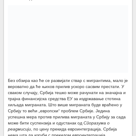
Без обзира као ће се развијати ствар с мигрантима, мало је
вероватно да ће њихов прилив ускоро сасвим престати. У
сваком случају, Србија тешко може рачунати на значајна и
трајна финансијска средства ЕУ за издржавање стотина
хиљада миграната. Што више миграната буде враћено у
Србију то већи „европски“ проблем Србије. Једина
успешна мера против прилива миграната у Србију за сада
може бити суспензија и одустанак од
Споразума о
реадмисији
, по цену прекида евроинтеграција. Србија
нема шта да изгуби с прекидом евроинтеграција.