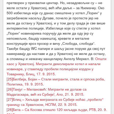
претворен у прихватни центар. Но, незадовољни су – не
желе остати у Хрватској, већ ићи даље – за Њемачку. Око
500 избеглица које су данас смештене у хотел „Порин“ у
загребачком насељу Дугаве, почело је протесте јер не
желе да остану у Хрватској, и у том делу града је све више
интервентне полиције. Избеглице које су стигле у хотел
„Порин“ новинарима поручују да желе да оду јер су
непожељни, бацају намештај, кревете и металне
конструкције кроз прозор и вичу „Слобода, слобода“.
Такође бацају WC папире и шаљу јасне поруке да свој пут
намеравају да наставе и да у Хрватској не желе да остану,
а спомињу и немачку канцеларку Ангелу Меркел. В:
Општи
хаос у Хрватској. Мигранти демолирали хотел и напали
новинаре, у стампеду пробили полицијски кордон у
Товарнику, Блиц, 17. 9. 2015
.
[25]
Билбија, Бојан – Стали мигранти, стала и српска роба,
Политика, 19. 9. 2015
.
[26]
Танјуг – Милановић: Мигранти не долазе са
Мадагаскара, већ из Србије!, Ало, 21. 9. 2015
.
[27]
Блиц – Хиљаде миграната из Србије ноћас „пробило“
границу са Хрватском, НСПМ, 22. 9. 2015
.
[28]
Бета – Са Косова отишло 120 хиљада људи, РТВ, 20. 9.