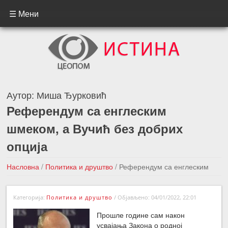
☰ Мени
Аутор:
Миша Ђурковић
Референдум са енглеским
шмеком, а Вучић без добрих
опција
Насловна
/
Политика и друштво
/
Референдум са енглеским
шмеком, а Вучић без добрих опција
Категорија:
Политика и друштво
/
Објављено: 04/01/2022, 22:01
←Претходна вест
Следећа вест →
Прошле године сам након
усвајања Закона о родној