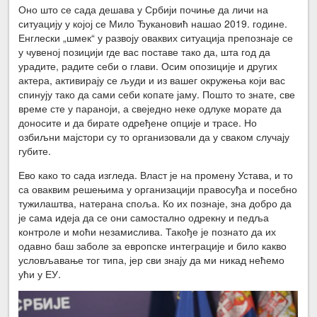
Оно што се сада дешава у Србији почиње да личи на
ситуацију у којој се Мило Ђукановић нашао 2019. године.
Енглески „шмек“ у развоју оваквих ситуација препознаје се
у чувеној позицији где вас поставе тако да, шта год да
урадите, радите себи о глави. Осим опозиције и других
актера, активирају се људи и из вашег окружења који вас
спинују тако да сами себи копате јаму. Пошто то знате, све
време сте у параноји, а свеједно неке одлуке морате да
доносите и да бирате одређене опције и трасе. Но
озбиљни мајстори су то организовали да у сваком случају
губите.
Ево како то сада изгледа. Власт је на промену Устава, и то
са оваквим решењима у организацији правосуђа и посебно
тужилаштва, натерана споља. Ко их познаје, зна добро да
је сама идеја да се они самостално одрекну и педља
контроле и моћи незамислива. Такође је познато да их
одавно баш заболе за европске интеграције и било какво
условљавање тог типа, јер сви знају да ми никад нећемо
ући у ЕУ.