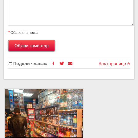
*
Обавезна поља
Подели чланак:
Врх странице