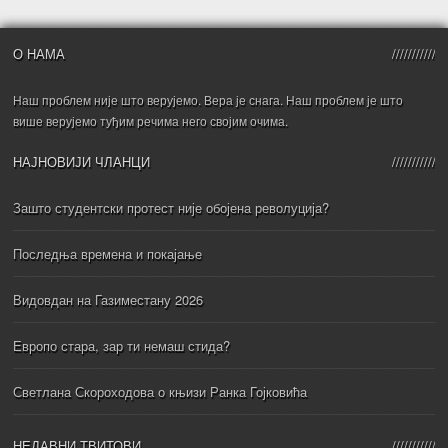
О НАМА
Наш проблем није што верујемо. Вера је снага. Наш проблем је што
више верујемо туђим речима него својим очима.
НАЈНОВИЈИ ЧЛАНЦИ
Зашто студентски протест није обојена револуција?
Последња времена и покајање
Видовдан на Газиместану 2026
Европо стара, зар ти немаш стида?
Светлана Скороходова о књизи Ранка Гојковића
НЕДАВНИ ТВИТОВИ