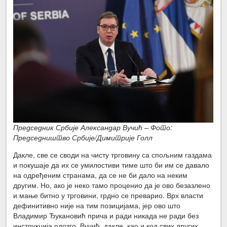
Председник Србије Александар Вучић – Фото:
Председништво Србије/Димитрије Голл
Дакле, све се своди на чисту трговину са спољним газдама
и покушаје да их се умилостиви тиме што би им се давало
на одређеним странама, да се не би дало на неким
другим. Но, ако је неко тамо проценио да је ово безазлено
и мање битно у трговини, грдно се преварио. Врх власти
дефинитивно није на тим позицијама, јер ово што
Владимир Ђукановић прича и ради никада не ради без
инструкција одозго. Вучић, дакле, као и код свих других