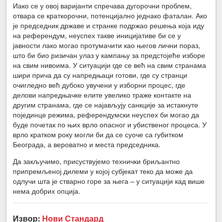
Иако се у овој варијанти спречава дугорочни проблем,
отвара се краткорочни, потенцијално једнако фаталан. Ако
је председник државе и странке подржао решења која иду
на референдум, неуспех такве иницијативе би се у
јавности лако могао протумачити као његов лични пораз,
што би био ризичан улаз у кампању за предстојеће изборе
на свим нивоима. У ситуацији где се већ на свим странама
шири прича да су напредњаци готови, где су странци
очигледно већ дубоко увучени у изборни процес, где
делови напредњачке елите увелико траже контакте на
другим странама, где се најављују санкције за истакнуте
појединце режима, референдумски неуспех би могао да
буде почетак по њих врло опасног и убиственог процеса. У
врло кратком року могли би да се суоче са губитком
Београда, а вероватно и места председника.
Да закључимо, присуствујемо технички бриљантно
припремљеној дилеми у којој субјекат теко да може да
одлучи шта је стварно горе за њега – у ситуацији кад више
нема добрих опција.
Извор:
Нови Стандард