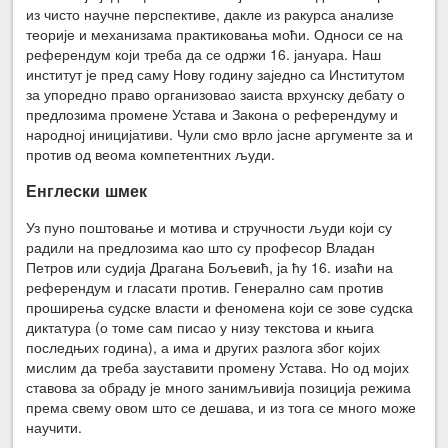
из чисто научне перспективе, дакле из ракурса анализе
теорије и механизама практиковања моћи. Односи се на
референдум који треба да се одржи 16. јануара. Наш
институт је пред саму Нову годину заједно са Институтом
за упоредно право организовао заиста врхунску дебату о
предлозима промене Устава и Закона о референдуму и
народној иницијативи. Чули смо врло јасне аргументе за и
против од веома компетентних људи.
Енглески шмек
Уз пуно поштовање и мотива и стручности људи који су
радили на предлозима као што су професор Владан
Петров или судија Драгана Бољевић, ја ћу 16. изаћи на
референдум и гласати против. Генерално сам против
проширења судске власти и феномена који се зове судска
диктатура (о томе сам писао у низу текстова и књига
последњих година), а има и других разлога због којих
мислим да треба зауставити промену Устава. Но од мојих
ставова за обраду је много занимљивија позиција режима
према свему овом што се дешава, и из тога се много може
научити.