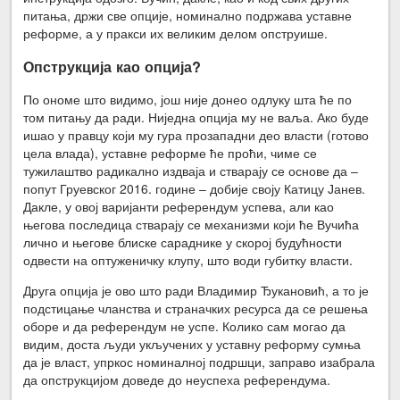
питања, држи све опције, номинално подржава уставне
реформе, а у пракси их великим делом опструише.
Опструкција као опција?
По ономе што видимо, још није донео одлуку шта ће по
том питању да ради. Ниједна опција му не ваља. Ако буде
ишао у правцу који му гура прозападни део власти (готово
цела влада), уставне реформе ће проћи, чиме се
тужилаштво радикално издваја и стварају се основе да –
попут Груевског 2016. године – добије своју Катицу Јанев.
Дакле, у овој варијанти референдум успева, али као
његова последица стварају се механизми који ће Вучића
лично и његове блиске сараднике у скорој будућности
одвести на оптуженичку клупу, што води губитку власти.
Друга опција је ово што ради Владимир Ђукановић, а то је
подстицање чланства и страначких ресурса да се решења
оборе и да референдум не успе. Колико сам могао да
видим, доста људи укључених у уставну реформу сумња
да је власт, упркос номиналној подршци, заправо изабрала
да опструкцијом доведе до неуспеха референдума.