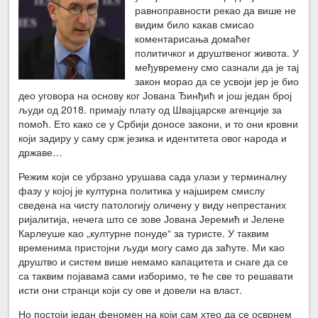
равноправности рекао да више не
видим било какав смисао
коментарисања домаћег
политичког и друштвеног живота. У
међувремену смо сазнали да је тај
закон морао да се усвоји јер је био
део уговора на основу ког Јована Ђинђић и још један број
људи од 2018. примају плату од Швајцарске агенције за
помоћ. Ето како се у Србији доносе закони, и то они кровни
који задиру у саму срж језика и идентитета овог народа и
државе…
Режим који се убрзано урушава сада улази у терминалну
фазу у којој је културна политика у најширем смислу
сведена на чисту патологију оличену у виду непрестаних
ријалитија, нечега што се зове Јована Јеремић и Јелене
Карлеуше као „културне понуде“ за туристе. У таквим
временима пристојни људи могу само да заћуте. Ми као
друштво и систем више немамо капацитета и снаге да се
са таквим појавамa сами изборимо, те ће све то решавати
исти они странци који су ове и довели на власт.
Но постоји један феномен на који сам хтео да се осврнем