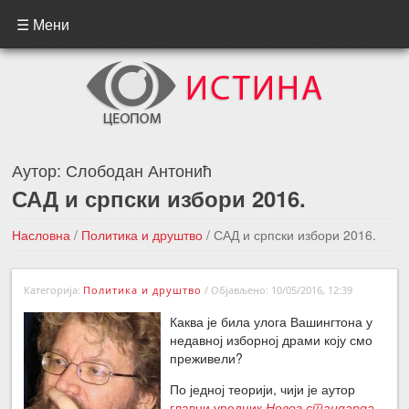
☰ Мени
Аутор:
Слободан Антонић
САД и српски избори 2016.
Насловна
/
Политика и друштво
/
САД и српски избори 2016.
←Претходна вест
Следећа вест →
Категорија:
Политика и друштво
/
Објављено: 10/05/2016, 12:39
Каква је била улога Вашингтона у
недавној изборној драми коју смо
преживели?
По једној теорији, чији је аутор
главни уредник
Новог стандарда
,