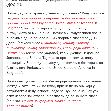
„ДОС-2“)
.
Пошто „жути“ и странка „стечајног управника“ Радуловића –
тај „
најновији пројекат америчких лобиста и америчке
кухиње зване Embassy of the United States of America in
Belgrade
“, ништа значајно не раде, а да претходно не
питају Скота за мишљење, Пајтићев и Радуловићев позив
бирачима да на поновљеним изборима гласају за ДСС‒
Двери
(од чега су се
Шутановцу, Јешићу, Зорану
Живковићу, Кокану Младеновићу, Геј стрејт алијанси
и
Пешчанику
преврнуле утробе)
, као и учешће Чедомира
Јовановића и Бориса Тадића на протестном митингу
опозиције у Београду, не могу да се замисле без изричитог
благослова „Embassy of the United States of America in
Belgrade“.
Признајем да сам спрам обе теорије прилично скептичан.
Можда и зато што их заступају првенствено они који у
патриотском делу јавности раде за Вучића, а који су уочи
ових избора чак отворено позивали да се за њега гласа
(рецимо:
Печат
,
Информер
,
Нови стандард
,
Телепромптер
).