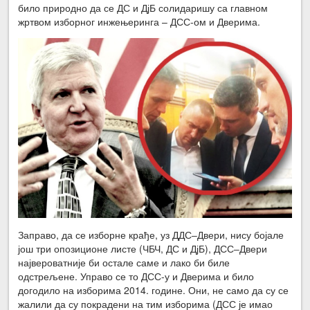
било природно да се ДС и ДјБ солидаришу са главном
жртвом изборног инжењеринга – ДСС-ом и Дверима.
Заправо, да се изборне крађе, уз ДДС‒Двери, нису бојале
још три опозиционе листе (ЧБЧ, ДС и ДјБ), ДСС‒Двери
највероватније би остале саме и лако би биле
одстрељене. Управо се то ДСС-у и Дверима и било
догодило на изборима 2014. године. Они, не само да су се
жалили да су покрадени на тим изборима (ДСС је имао