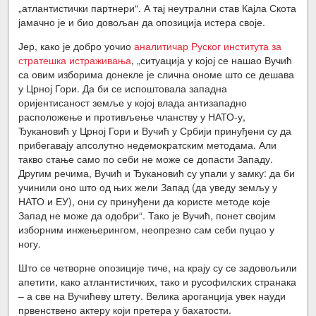
„атлантистички партнери“. А тај неутрални став Кајла Скота
јамачно је и био довољан да опозиција истера своје.
Јер, како је добро уочио
аналитичар Руског института за
стратешка истраживања
, „ситуација у којој се нашао Вучић
са овим изборима донекле је слична ономе што се дешава
у Црној Гори. Да би се испоштовала западна
оријентисаност земље у којој влада антизападно
расположење и противљење чланству у НАТО-у,
Ђукановић у Црној Гори и Вучић у Србији принуђени су да
прибегавају апсолутно недемократским методама. Али
такво стање само по себи не може се допасти Западу.
Другим речима, Вучић и Ђукановић су упали у замку: да би
учинили оно што од њих жели Запад (да уведу земљу у
НАТО и ЕУ), они су принуђени да користе методе које
Запад не може да одобри“. Тако је Вучић, понет својим
изборним инжењерингом, неопрезно сам себи пуцао у
ногу.
Што се четворне опозиције тиче, на крају су се задовољили
апетити, како атлантистичких, тако и русофилских странака
– а све на Вучићеву штету. Велика ароганција увек науди
првенствено актеру који претера у бахатости.