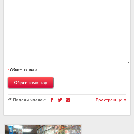
*
Обавезна поља
Подели чланак:
Врх странице