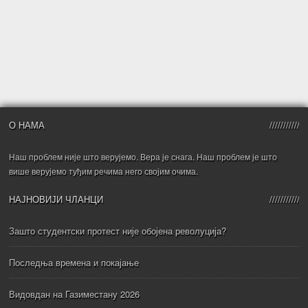
О НАМА
Наш проблем није што верујемо. Вера је снага. Наш проблем је што
више верујемо туђим речима него својим очима.
НАЈНОВИЈИ ЧЛАНЦИ
Зашто студентски протест није обојена револуција?
Последња времена и покајање
Видовдан на Газиместану 2026