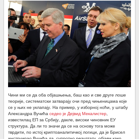
Чини ми се да оба објашњења, баш као и све друге лоше
теорије, систематски затварају очи пред чињеницама које
се у њих не уклапају. На пример, у изборној ноћи, у штабу
Александра Вучића
седео је Дејвид Мекалистер
,
известилац ЕП за Србију, дакле, високи чиновник ЕУ
структура. Да ли то значи да се на основу тога може
тврдити, по истој криптоаналитичкој логици, да је Брисел
инструирао Вучића да, супротно резултату, објави како