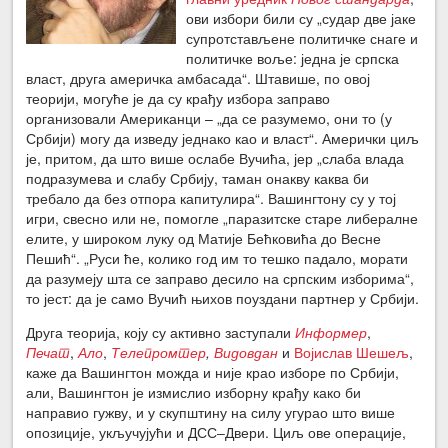
ови избори били су „судар две јаке
супротстављене политичке снаге и
политичке воље: једна је српска
власт, друга америчка амбасада“. Штавише, по овој
теорији, могуће је да су крађу избора заправо
организовали Американци – „да се разумемо, они то (у
Србији) могу да изведу једнако као и власт“. Амерички циљ
је, притом, да што више ослабе Вучића, јер „слаба влада
подразумева и слабу Србију, таман онакву каква би
требало да без отпора капитулира“. Вашингтону су у тој
игри, свесно или не, помогле „паразитске старе либералне
елите, у широком луку од Матије Бећковића до Весне
Пешић“. „Руси ће, колико год им то тешко падало, морати
да разумеју шта се заправо десило на српским изборима“,
то јест: да је само Вучић њихов поуздани партнер у Србији.
Друга теорија, коју су активно заступали
Информер
,
Печат
,
Ало
,
Телепромтер
,
Видовдан
и
Војислав Шешељ
,
каже да Вашингтон можда и није крао изборе по Србији,
али, Вашингтон је измислио изборну крађу како би
направио гужву, и у скупштину на силу угурао што више
опозиције, укључујући и ДСС‒Двери. Циљ ове операције,