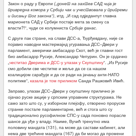
Закон о раду у Европи
(„донет на захтев САД чија је
привредна комора у Србији чак и учествовала у припреми
и писању тог закона“)
, итд. „И сад одједанпут главна
марионета САД у Србији постаје мета за смену са
власти?!“, чуди се колумниста
Србије данас
.
С друге пак стране, на слави ДСС-а, Ђурђевдану, није се
појавио наводни мастермајнд угуравања ДСС‒Двери у
парламент, амерички амбасадор Скот, већ је главни гост
био амбасадор Русије, Александар Чепурин. Он је срдачно
„
честитао Дверима и ДСС-у улазак у Скупштину
“. „Из Русије
смо добили све честитке и жеље да се са нашом
коалицијом сарађује и да се ради на јачању анти-НАТО
политике“,
казала је том приликом
Санда Рашковић Ивић.
Заправо, улазак ДСС‒Двери у скупштину прилично је
ојачао руске акције у српским управним структурама. Не
само зато што су, у изборном плејофу, отворено проруске
странке постале парламентарне, већ и стога што су
традиционално русофилном СПС-у сада поновно порасле
шансе да уђе у владу. Наиме, Вучић тренутно има
половину мандата (131), па може да састави кабинет, али
нема две трећине мандата (167) да би могао да промени