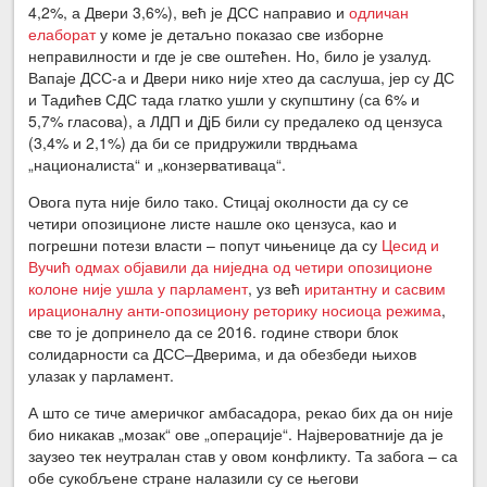
4,2%, а Двери 3,6%), већ је ДСС направио и
одличан
елаборат
у коме је детаљно показао све изборне
неправилности и где је све оштећен. Но, било је узалуд.
Вапаје ДСС-а и Двери нико није хтео да саслуша, јер су ДС
и Тадићев СДС тада глатко ушли у скупштину (са 6% и
5,7% гласова), а ЛДП и ДјБ били су предалеко од цензуса
(3,4% и 2,1%) да би се придружили тврдњама
„националиста“ и „конзервативаца“.
Овога пута није било тако. Стицај околности да су се
четири опозиционе листе нашле око цензуса, као и
погрешни потези власти – попут чињенице да су
Цесид и
Вучић одмах објавили да ниједна од четири опозиционе
колоне није ушла у парламент
, уз већ
иритантну и сасвим
ирационалну анти-опозициону реторику носиоца режима
,
све то је допринело да се 2016. године створи блок
солидарности са ДСС‒Дверима, и да обезбеди њихов
улазак у парламент.
А што се тиче америчког амбасадора, рекао бих да он није
био никакав „мозак“ ове „операције“. Највероватније да је
заузео тек неутралан став у овом конфликту. Та забога – са
обе сукобљене стране налазили су се његови