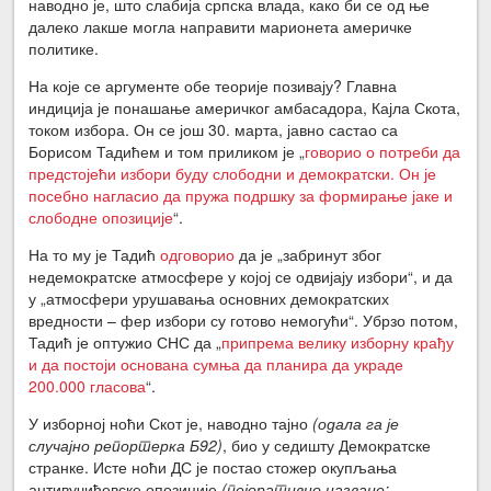
наводно је, што слабија српска влада, како би се од ње
далеко лакше могла направити марионета америчке
политике.
На које се аргументе обе теорије позивају? Главна
индиција је понашање америчког амбасадора, Кајла Скота,
током избора. Он се још 30. марта, јавно састао са
Борисом Тадићем и том приликом је „
говорио о потреби да
предстојећи избори буду слободни и демократски. Он је
посебно нагласио да пружа подршку за формирање јаке и
слободне опозиције
“.
На то му је Тадић
одговорио
да је „забринут због
недемократске атмосфере у којој се одвијају избори“, и да
у „атмосфери урушавања основних демократских
вредности – фер избори су готово немогући“. Убрзо потом,
Тадић је оптужио СНС да „
припрема велику изборну крађу
и да постоји основана сумња да планира да украде
200.000 гласова
“.
У изборној ноћи Скот је, наводно тајно
(одала га је
случајно репортерка Б92)
, био у седишту Демократске
странке. Исте ноћи ДС је постао стожер окупљања
антивучићевске опозиције
(пејоративно назване: