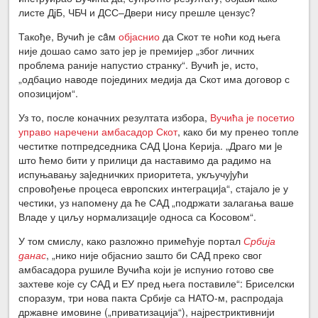
листе ДјБ, ЧБЧ и ДСС‒Двери нису прешле цензус?
Такође, Вучић је сȃм
објаснио
да Скот те ноћи код њега
није дошао само зато јер је премијер „због личних
проблема раније напустио странку“. Вучић је, исто,
„одбацио наводе појединих медија да Скот има договор с
опозицијом“.
Уз то, после коначних резултата избора,
Вучића је посетио
управо наречени амбасадор Скот
, како би му пренео топле
честитке потпредседника САД Џона Керија. „Драго ми jе
што ћемо бити у прилици да наставимо да радимо на
испуњавању заjедничких приоритета, укључуjући
спровођење процеса европских интеграциjа“, стајало је у
честики, уз напомену да ће САД „подржати залагања ваше
Владе у циљу нормализациjе односа са Kосовом“.
У том смислу, како разложно примећује портал
Србија
данас
, „нико није објаснио зашто би САД преко свог
амбасадора рушиле Вучића који је испунио готово све
захтеве које су САД и ЕУ пред њега поставиле“: Бриселски
споразум, три нова пакта Србије са НАТО-м, распродаја
државне имовине („приватизација“), најрестриктивнији