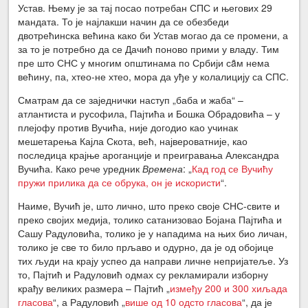
Устав. Њему је за тај посао потребан СПС и његових 29
мандата. То је најлакши начин да се обезбеди
двотрећинска већина како би Устав могао да се промени, а
за то је потребно да се Дачић поново прими у владу. Тим
пре што СНС у многим општинама по Србији сȃм нема
већину, па, хтео-не хтео, мора да уђе у колалицију са СПС.
Сматрам да се заједнички наступ „баба и жаба“ –
атлантиста и русофила, Пајтића и Бошка Обрадовића – у
плејофу против Вучића, није догодио као учинак
мешетарења Кајла Скота, већ, највероватније, као
последица крајње ароганције и преигравања Александра
Вучића. Како рече уредник
Времена
: „
Кад год се Вучићу
пружи прилика да се обрука, он је искористи
“.
Наиме, Вучић је, што лично, што преко своје СНС-свите и
преко својих медија, толико сатанизовао Бојана Пајтића и
Сашу Радуловића, толико је у нападима на њих био личан,
толико је све то било прљаво и одурно, да је од обојице
тих људи на крају успео да направи личне непријатеље. Уз
то, Пајтић и Радуловић одмах су рекламирали изборну
крађу великих размера – Пајтић „
између 200 и 300 хиљада
гласова
“, а Радуловић „
више од 10 одсто гласова
“, да је