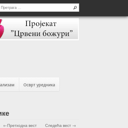
бализам
Осврт уредника
ике
←Претходна вест
Следећа вест →