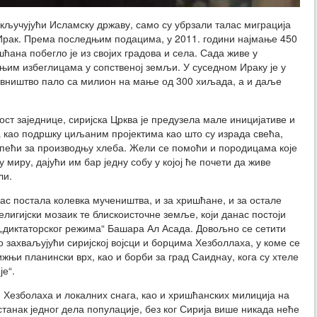
кључујући Исламску државу, само су убрзали талас миграција
и Ирак. Према последњим подацима, у 2011. години најмање 450
ћана побегло је из својих градова и села. Сада живе у
њим избеглицама у сопственој земљи. У суседном Ираку је у
овништво пало са милион на мање од 300 хиљада, а и даље
ост заједнице, сиријска Црква је предузела мале иницијативе и
а као подршку циљаним пројектима као што су израда свећа,
 пећи за производњу хлеба. Жели се помоћи и породицама које
у миру, дајући им бар једну собу у којој ће почети да живе
ли.
ас постала колевка мучеништва, и за хришћане, и за остале
елигијски мозаик те блискоисточне земље, који данас постоји
 „диктаторског режима“ Башара Ал Асада. Довољно се сетити
 захваљујући сиријској војсци и борцима Хезболлаха, у коме се
жњи планински врх, као и борби за град Саиднау, кога су хтеле
је“.
, Хезболаха и локалних снага, као и хришћанских милиција на
танак једног дела популације, без ког Сирија више никада неће