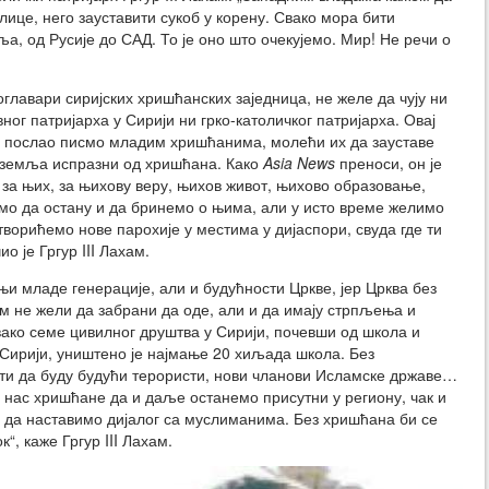
лице, него зауставити сукоб у корену. Свако мора бити
а, од Русије до САД. То је оно што очекујемо. Мир! Не речи о
оглавари сиријских хришћанских заједница, не желе да чују ни
ног патријарха у Сирији ни грко-католичког патријарха. Овај
на послао писмо младим хришћанима, молећи их да зауставе
е земља испразни од хришћана. Како
Asia News
преноси, он је
за њих, за њихову веру, њихов живот, њихово образовање,
имо да остану и да бринемо о њима, али у исто време желимо
творићемо нове парохије у местима у дијаспори, свуда где ти
 је Гргур III Лахам.
тњи младе генерације, али и будућности Цркве, јер Црква без
ком не жели да забрани да оде, али и да имају стрпљења и
вако семе цивилног друштва у Сирији, почевши од школа и
 Сирији, уништено је најмање 20 хиљада школа. Без
ати да буду будући терористи, нови чланови Исламске државе…
за нас хришћане да и даље останемо присутни у региону, чак и
и да наставимо дијалог са муслиманима. Без хришћана би се
“, каже Гргур III Лахам.