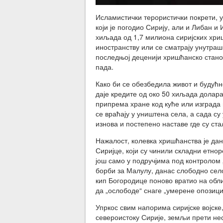
Исламистички терористички покрети, у
који је погодио Сирију, али и Либан 
хиљада од 1,7 милиона сиријских хриш
иностранству или се сматрају унутраш
последњој деценији хришћанско стан
пада.
Како би се обезбедила живот и будућн
даје кредите од око 50 хиљада долар
припрема хране код куће или изграда
се враћају у уништена села, а сада су 
изнова и постепено наставе где су ста
Нажалост, колевка хришћанства је дан
Сиријце, који су чинили складни етнор
још само у подручјима под контролом
борби за Малулу, данас слободно село
кип Богородице поново вратио на обли
да „ослободе“ снаге „умерене опозици
Упркос свим напорима сиријске војске
североистоку Сирије, земљи прети нес