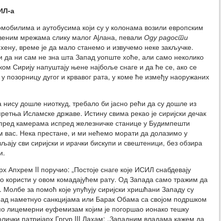
ИЛ-а
мобилима и аутобусима који су у колонама возили европским
веним мрежама слику малог Аjлана, певали
Оду радости
хену, време је да мало станемо и извучемо неке закључке.
ди да ни сам не зна шта Запад уопште хоће, али само неколико
ком Сирију напуштају њене најбоље снаге и да ће се, ако се
 у позорницу дугог и крвавог рата, у коме ће између наоружаних
а нису дошле ниоткуд, требало би јасно рећи да су дошле из
ретња Исламске државе. Истину свима рекао је сиријски дечак
е пред камерама испред железничке станице у Будимпешти
им вас. Нека престане, и ми нећемо морати да долазимо у
вљају сви сиријски и ирачки бискупи и свештеници, без обзира
и.
арх Апхрем II поручио: „Постоје снаге које ИСИЛ снабдевају
ко користи у овом комадајућем рату. Од Запада само тражим да
 Молбе за помоћ које упућују сиријски хришћани Западу су
Запад наметнуо санкцијама или Барак Обама са својом подршком
мо лицемерни еуфемизам којим је погоршао ионако тешку
атолички патријарх Гргур III Лахам: „Западним владама кажем да