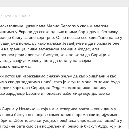
: 12/09/2015, 00:02
мокатоличке цркве папа Марио Бергогљо својим апелом
иштима у Европи да свака од њих прими бар једну избегличку
ао је бригу за оне који трпе. Он је позвао све хришћане да се у
уацијама понашају како налаже Јеванђеље и да прихвате оне
ени на граници, пише ватиканска агенција Фидес, али
реноси речи алепског бискупа, који не жели да Сиријци и
штају своју домовину, него да остану на својим
њим огњиштима.
ски исток ми изражавамо снажну жељу да као хришћани и као
мо све да задржимо наду“, тако је језуита монс. Антоине Аудо
седник Каритаса Сирије, за
Фидес
коментарисао папину
е заједнице Европе и прихвате избеглице које долазе са
 Сирије у Немачкој – која им је отворила врата – ових дана у
лепски бискуп ове појаве коментарише према критеријумима
бриге. „Због тешке ситуације, повећања сиромаштва, тешкоћа у
године рата смо сви исцрпљени“, рекао је бискуп Аудо, који је