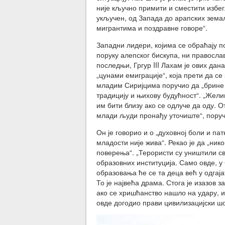
није кључно примити и сместити избег
укључен, од Запада до арапских земаљ
мигрантима и поздравне говоре“.
Западни лидери, којима се обраћају п
поруку алепског бискупа, ни православ
последњи, Гргур III Лахам је ових да
„цунами емиграције“, која прети да с
младим Сиријцима поручио да „брине 
традицију и њихову будућност“. „Жел
им бити близу ако се одлуче да оду. О
млади људи пронађу уточиште“, поручио
Он је говорио и о „духовној боли и па
младости није жива“. Рекао је да „ни
поверења“. „Терористи су уништили с
образовних институција. Само овде, у
образовања ће се та деца већ у одгај
То је највећа драма. Стога је изазов 
ако се хришћанство нашло на удару, 
овде догодио прави цивилизацијски шок