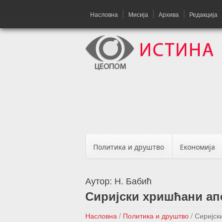
Насловна
Мисија
Архива
Редакција
Политика и друштво
Економија
Аутор:
Н. Бабић
Сиријски хришћани апе
Насловна
/
Политика и друштво
/
Сиријск