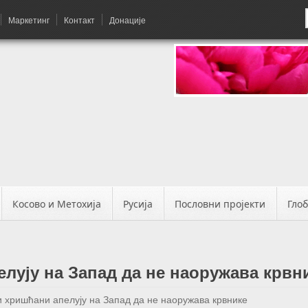
Маркетинг
Контакт
Донације
Косово и Метохија
Русија
Пословни пројекти
Гло
лују на Запад да не наоружава крвн
и хришћани апелују на Запад да не наоружава крвнике