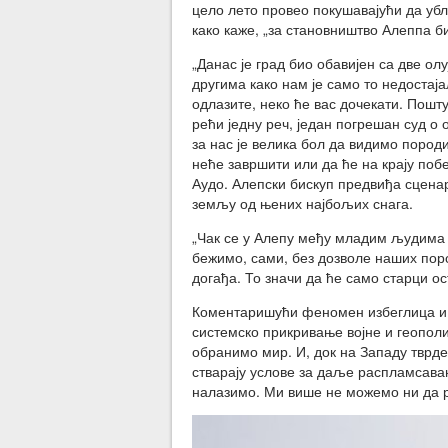
цело лето провео покушавајући да убл
како каже, „за становништво Алеппа б
„Данас је град био обавијен са две ол
другима како нам је само то недостај
одлазите, неко ће вас дочекати. Пошту
рећи једну реч, један погрешан суд о 
за нас је велика бол да видимо породи
неће завршити или да ће на крају поб
Аудо. Алепски бискуп предвиђа сцена
земљу од њених најбољих снага.
„Чак се у Алепу међу младим људима ч
бежимо, сами, без дозволе наших поро
догађа. То значи да ће само старци ос
Коментаришући феномен избеглица и 
системско прикривање војне и геополи
обранимо мир. И, док на Западу тврде
стварају услове за даље распламсавањ
налазимо. Ми више не можемо ни да р