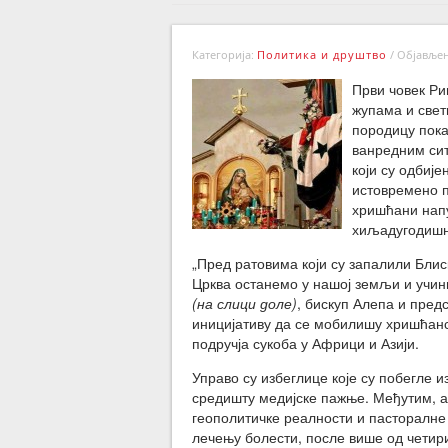
Категорија:
Политика и друштво
/
Објављено
Први човек Ри
жупама и свет
породицу показ
ванредним сит
који су одбиј
истовремено п
хришћани напу
хиљадугодиш
„Пред ратовима који су запалили Бли
Црква останемо у нашој земљи и учини
(на слици доле)
, бискуп Алепа и пред
иницијативу да се мобилишу хришћанск
подручја сукоба у Африци и Азији.
Управо су избеглице које су побегле из
средишту медијске пажње. Међутим, а
геополитичке реалности и пасторалне 
лечењу болести, после више од четири 