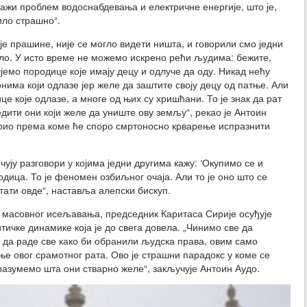
ажи проблем водоснабдевања и електричне енергије, што је,
ило страшно“.
ује прашине, није се могло видети ништа, и говорили смо једни
ало. У исто време не можемо искрено рећи људима: бежите,
јемо породице које имају децу и одлуче да оду. Никад нећу
онима који одлазе јер желе да заштите своју децу од патње. Али
це које одлазе, а многе од њих су хришћани. То је знак да рат
едити они који желе да униште ову земљу“, рекао је Антоин
рио према коме ће споро смртоносно крварење испразнити
ују разговори у којима једни другима кажу: ‘Окупимо се и
дица. То је феномен озбиљног очаја. Али то је оно што се
тати овде“, наставља алепски бискуп.
масовног исељавања, председник Каритаса Сирије осуђује
тичке динамике која је до свега довела. „Чинимо све да
 да раде све како би обранили људска права, овим само
е овог срамотног рата. Ово је страшни парадокс у коме се
азумемо шта они стварно желе“, закључује Антоин Аудо.