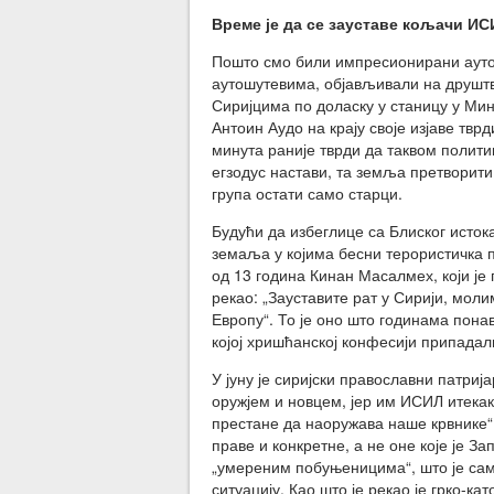
Време је да се зауставе кољачи ИС
Пошто смо били импресионирани ауто
аутошутевима, објављивали на друшт
Сиријцима по доласку у станицу у Мин
Антоин Аудо на крају своје изјаве твр
минута раније тврди да таквом полити
егзодус настави, та земља претворити
група остати само старци.
Будући да избеглице са Блиског исток
земаља у којима бесни терористичка п
од 13 година Кинан Масалмех, који ј
рекао: „Зауставите рат у Сирији, мол
Европу“. То је оно што годинама пона
којој хришћанској конфесији припадал
У јуну је сиријски православни патриј
оружјем и новцем, јер им ИСИЛ итека
престане да наоружава наше крвнике“.
праве и конкретне, а не оне које је 
„умереним побуњеницима“, што је са
ситуацију. Као што је рекао је грко-к