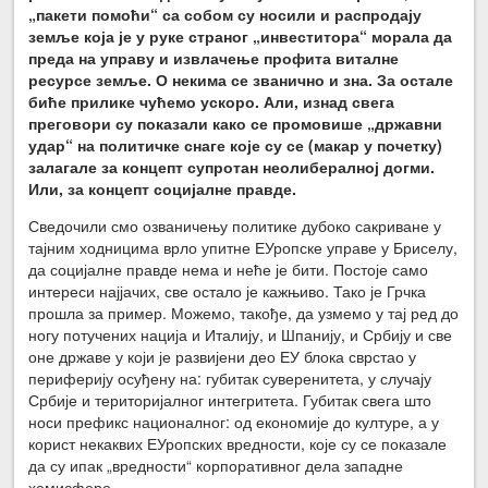
„пакети помоћи“ са собом су носили и распродају
земље која је у руке страног „инвеститора“ морала да
преда на управу и извлачење профита виталне
ресурсе земље. О некима се званично и зна. За остале
биће прилике чућемо ускоро. Али, изнад свега
преговори су показали како се промовише „државни
удар“ на политичке снаге које су се (макар у почетку)
залагале за концепт супротан неолибералној догми.
Или, за концепт социјалне правде.
Сведочили смо озваничењу политике дубоко сакриване у
тајним ходницима врло упитне ЕУропске управе у Бриселу,
да социјалне правде нема и неће је бити. Постоје само
интереси најјачих, све остало је кажњиво. Тако је Грчка
прошла за пример. Можемо, такође, да узмемо у тај ред до
ногу потучених нација и Италију, и Шпанију, и Србију и све
оне државе у који је развијени део ЕУ блока сврстао у
периферију осуђену на: губитак суверенитета, у случају
Србије и територијалног интегритета. Губитак свега што
носи префикс националног: од економије до културе, а у
корист некаквих ЕУропских вредности, које су се показале
да су ипак „вредности“ корпоративног дела западне
хемисфере.