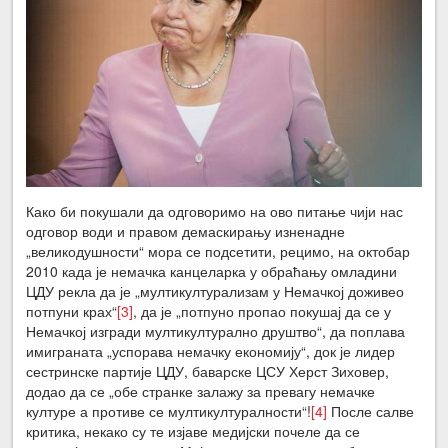
Како би покушали да одговоримо на ово питање чији нас
одговор води и правом демаскирању изненадне
„великодушности“ мора се подсетити, рецимо, на октобар
2010 када је немачка канцеларка у обраћању омладини
ЦДУ рекла да је „мултикултурализам у Немачкој доживео
потпуни крах“
[3]
, да је „потпуно пропао покушај да се у
Немачкој изгради мултикултурално друштво“, да поплава
имиграната „успорава немачку економију“, док је лидер
сестринске партије ЦДУ, баварске ЦСУ Херст Зиховер,
додао да се „обе странке залажу за превагу немачке
културе а противе се мултикултуралности“!
[4]
После салве
критика, некако су те изјаве медијски почеле да се