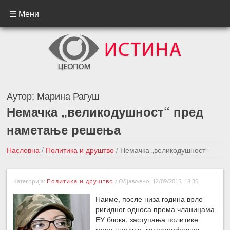
☰ Мени
Аутор:
Марина Рагуш
Немачка „великодушност“ пред
наметање решења
Насловна
/
Политика и друштво
/
Немачка „великодушност“
пред наметање решења
Категорија:
Политика и друштво
/
Објављено: 12/09/2015, 18:36
←Претходна вест
Следећа вест →
Наиме, после низа година врло
ригидног односа према чланицама
ЕУ блока, заступања политике
мера штедње, катастрофалног