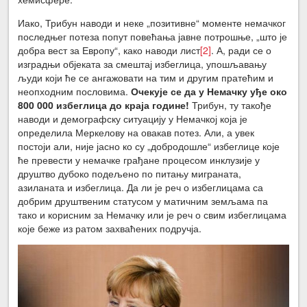
Иако, Трибун наводи и неке „позитивне“ моменте немачког
последњег потеза попут повећања јавне потрошње, „што је
добра вест за Европу“, како наводи лист
[2]
. А, ради се о
изградњи објеката за смештај избеглица, упошљавању
људи који ће се ангажовати на тим и другим пратећим и
неопходним пословима.
Очекује се да у Немачку уђе око
800 000 избеглица до краја године!
Трибун, ту такође
наводи и демографску ситуацију у Немачкој која је
определила Меркелову на овакав потез. Али, а увек
постоји али, није јасно ко су „добродошле“ избеглице које
ће превести у немачке грађане процесом инклузије у
друштво дубоко подељено по питању миграната,
азиланата и избеглица. Да ли је реч о избеглицама са
добрим друштвеним статусом у матичним земљама па
тако и корисним за Немачку или је реч о свим избеглицама
које беже из ратом захваћених подручја.