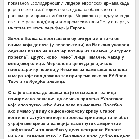
показаном „солидарношћу“ лидера европских држава када
је реч о „квотама“ којима би се државе обавезале на
равномерни прихват избеглица- Меркелова је одлучила да
све те стране по(д)мири компромисима који ће, у ствари, у
многоме коштати периферију Европе.
Земље Балкана проглашене су сигурним и тако се
свима који долазе (у перспективи) са Балкана унапред
одузима право на азил јер потичу из земаља „сигурног
порекла“. Друго, ново „меко“ лице Немачке, макар у
медијској слици, Меркелова цени да је ојачало
преговарачку позицију Немачке за наметање планова
и мера које ова држава тек припрема како за ЕУ блок.
Тако и за будуће чланице.
Она је ставила до знања да је отварање граница
привремено решење, да се чека примена ЕУропског
које апсолутно неће бити лако применити. Посебно
ако имамо у виду социоекономску кризу Старог
континента, губитке које европска привреда трпи због
украјинске кризе и санкција наметнутих америчким
„вођством“ и то посебно у делу централне Европе
чије се „савезништво“ с Берлином врло добро видело