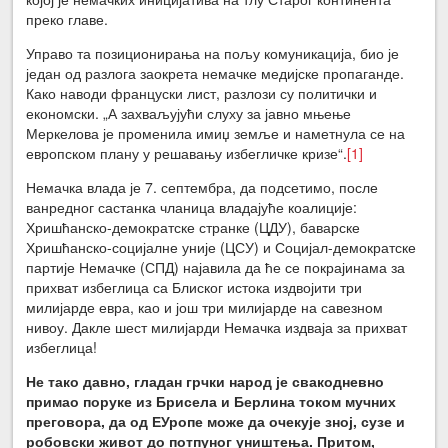
преко главе.
Управо та позиционирања на пољу комуникација, био је
један од разлога заокрета немачке медијске пропаганде.
Како наводи француски лист, разлози су политички и
економски. „А захваљујући слуху за јавно мњење
Меркелова је променила имиџ земље и наметнула се на
европском плану у решавању избегличке кризе“.
[1]
Немачка влада је 7. септембра, да подсетимо, после
ванредног састанка чланица владајуће коалиције:
Хришћанско-демократске странке (ЦДУ), баварске
Хришћанско-социјалне уније (ЦСУ) и Социјал-демократске
партије Немачке (СПД) најавила да ће се покрајинама за
прихват избеглица са Блиског истока издвојити три
милијарде евра, као и још три милијарде на савезном
нивоу. Дакле шест милијарди Немачка издваја за прихват
избеглица!
Не тако давно, гладан грчки народ је свакодневно
примао поруке из Брисела и Берлина током мучних
преговора, да од ЕУропе може да очекује зној, сузе и
робовски живот до потпуног уништења. Притом,