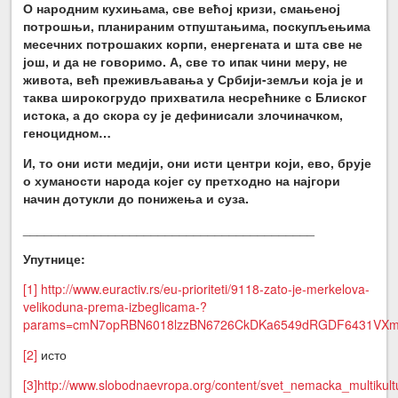
О народним кухињама, све већој кризи, смањеној
потрошњи, планираним отпуштањима, поскупљењима
месечних потрошаких корпи, енергената и шта све не
још, и да не говоримо. А, све то ипак чини меру, не
живота, већ преживљавања у Србији-земљи која је и
таква широкогрудо прихватила несрећнике с Блиског
истока, а до скора су је дефинисали злочиначком,
геноцидном…
И, то они исти медији, они исти центри који, ево, брује
о хуманости народа којег су претходно на најгори
начин дотукли до понижења и суза.
_________________________________________
Упутнице:
[1]
http://www.euractiv.rs/eu-prioriteti/9118-zato-je-merkelova-
velikoduna-prema-izbeglicama-?
params=cmN7opRBN6018lzzBN6726CkDKa6549dRGDF6431VXmt
[2]
исто
[3]
http://www.slobodnaevropa.org/content/svet_nemacka_multikult