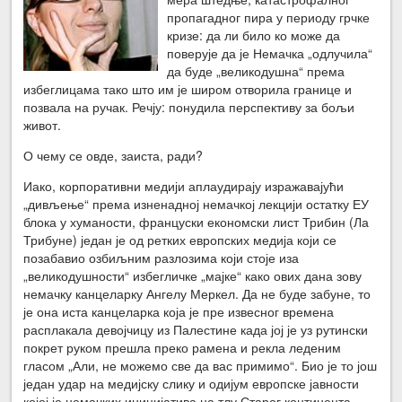
пропагадног пира у периоду грчке
кризе: да ли било ко може да
поверује да је Немачка „одлучила“
да буде „великодушна“ према
избеглицама тако што им је широм отворила границе и
позвала на ручак. Речју: понудила перспективу за бољи
живот.
О чему се овде, заиста, ради?
Иако, корпоративни медији аплаудирају изражавајући
„дивљење“ према изненадној немачкој лекцији остатку ЕУ
блока у хуманости, француски економски лист Трибин (Ла
Трибуне) један је од ретких европских медија који се
позабавио озбиљним разлозима који стоје иза
„великодушности“ избегличке „мајке“ како ових дана зову
немачку канцеларку Ангелу Меркел. Да не буде забуне, то
је она иста канцеларка која је пре извесног времена
расплакала девојчицу из Палестине када јој је уз рутински
покрет руком прешла преко рамена и рекла леденим
гласом „Али, не можемо све да вас примимо“. Био је то још
један удар на медијску слику и одијум европске јавности
којој је немачких иницијатива на тлу Старог континента