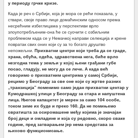
у периоду грчке кризе.
Када је реч о Србији, која је мора се рећи показала, у
ствари, своје право лице домаћинским односом према
несрећним избеглицама у перспективи врло
злоупотребљеним-она ће се суочити с озбиљним
проблемом када се у Немачкој направи селекција и крене
повратак свих оних који су за то богато друштво
непожељни.
Прихватни центри који треба да се граде,
храна, обућа, одећа, здравствена нега, биће врло
незгодна тема у земљи у којој њени грађани губе
посао, гладују, не могу да се лече. А када већ
говоримо о прихватним центрима у самој Србији,
рецимо у Београду за све оне који су жртве разних
„транзиција“ поменимо само један прихватни центар у
Кумодрашкој улици у Београду за стара и напуштена
лица. Његов капацитет је мерен за само 104 особе,
током зиме их буде и преко 160. Да не помињемо
свратишта за осиромашене међу којима је значајан
број деце и омладине и која су редовно, скоро сваке
године, пред затварањем јер нема средстава за
њихово функционисање.