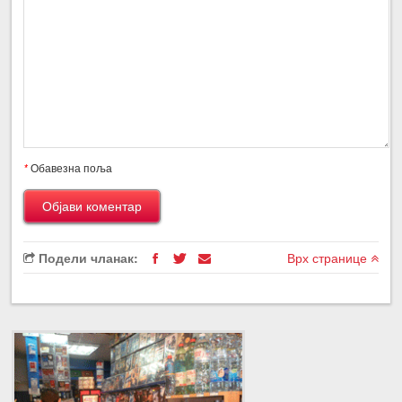
*
Обавезна поља
Подели чланак:
Врх странице