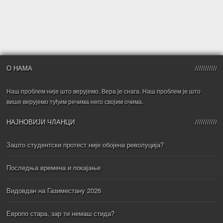
О НАМА
Наш проблем није што верујемо. Вера је снага. Наш проблем је што
више верујемо туђим речима него својим очима.
НАЈНОВИЈИ ЧЛАНЦИ
Зашто студентски протест није обојена револуција?
Последња времена и покајање
Видовдан на Газиместану 2026
Европо стара, зар ти немаш стида?