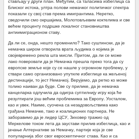
стављају у други план. Међутим, са таласима избеглица са
Блиског истока, ултра полови немачког политичког спектра
показали су свој став према имигрантима. Неретко,
сведочили смо окршајима, Молотовљевим коктелима и све
већем проценту подршке локалног становништва
антиимиграционом ставу.
Да ли се, онда, нешто променило? Тако суштински, да је
немачка широм отворила врата људима о којима је
својевремено рекла шта мисли. Притом, да ли се може
лако поверовати да је Немачка прешла преко тога да су
европске земље које су се нашле у огромном проблему, у
ствари само организовано упутиле избеглице ка жељеној
дестинацији, то јест Немачкој. Верујемо, да ретко ко може
толико наиван да буде. Све су прилике, да је немачка
канцеларка одлучила да одигра суптилнију игру која ће
резултирати још већим проблемима за Европу. Уосталом,
као и увек. Наиме, суочена са незадовољствима како
грађана Немачке, тако и коалиционих партнера. Не
заборавимо да је лидер ЦСУ, Зиховер тражио од
Меркелове током лета да заустави прилив избеглица, као и
јачање Алтернативе за Немачку, партије која је све
популарнија због свог евроскептичног става. Као и са