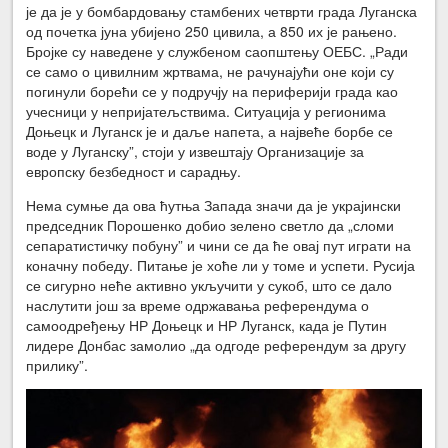
је да је у бомбардовању стамбених четврти града Луганска
од почетка јуна убијено 250 цивила, а 850 их је рањено.
Бројке су наведене у службеном саопштењу ОЕБС. „Ради
се само о цивилним жртвама, не рачунајући оне који су
погинули борећи се у подручју на периферији града као
учесници у непријатељствима. Ситуација у регионима
Доњецк и Луганск је и даље напета, а највеће борбе се
воде у Луганску”, стоји у извештају Организације за
европску безбедност и сарадњу.
Нема сумње да ова ћутња Запада значи да је украјински
председник Порошенко добио зелено светло да „сломи
сепаратистичку побуну” и чини се да ће овај пут играти на
коначну победу. Питање је хоће ли у томе и успети. Русија
се сигурно неће активно укључити у сукоб, што се дало
наслутити још за време одржавања референдума о
самоодређењу НР Доњецк и НР Луганск, када је Путин
лидере Донбас замолио „да одгоде референдум за другу
прилику”.