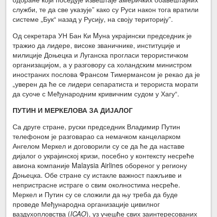
служби, те да све указује” како су Руси након тога вратили
системе „Бук“ назад у Русију, на своју територију”.
Од секретара УН Бан Ки Mуна украјински председник је
тражио да лидере, високе званичнике, институције и
милиције Доњецка и Луганска прогласи терористичком
организацијом, а у разговору са холандским министром
иностраних послова Франсом Тимермансом је рекао да је
„уверен да ће се лидери сепаратиста и терориста морати
да суоче с Међународним кривичним судом у Хагу“.
ПУТИН И МЕРКЕЛОВА ЗА ДИЈАЛОГ
Са друге стране, руски председник Владимир Путин
телефоном је разговарао са немачком канцеларком
Ангелом Меркел и договорили су се да ће да наставе
дијалог о украјинској кризи, посебно у контексту несреће
авиона компаније Malaysia Airlines обореног у региону
Доњецка. Обе стране су истакле важност пажљиве и
непристрасне истраге о свим околностима несреће.
Меркел и Путин су се сложили да њу треба да буде
проведе Међународна организације цивилног
ваздухопловства (
ICAO
), уз учешће свих заинтересованих