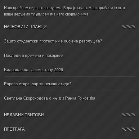
Наш проблем није што верујемо. Вера је снага. Наш проблем је што
више верујемо туђим речима него својим очима.
НАЈНОВИЈИ ЧЛАНЦИ
Зашто студентски протест није обојена револуција?
Последња времена и покајање
Видовдан на Газиместану 2026
Европо стара, зар ти немаш стида?
Светлана Скороходова о књизи Ранка Гојковића
НЕДАВНИ ТВИТОВИ
ПРЕТРАГА