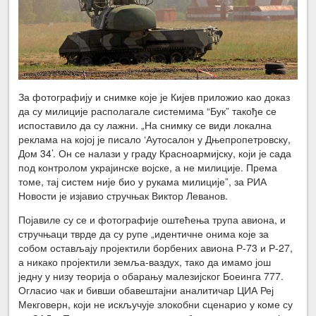
За фотографију и снимке које је Кијев приложио као доказ
да су милиције располагале системима “Бук” такође се
испоставило да су лажни. „На снимку се види локална
реклама на којој је писало ‘Аутосалон у Дњепропетровску,
Дом 34’. Он се налази у граду Красноармијску, који је сада
под контролом украјинске војске, а не милиције. Према
томе, тај систем није био у рукама милиције”, за РИА
Новости је изјавио стручњак Виктор Леванов.
Појавиле су се и фотографије оштећења трупа авиона, и
стручњаци тврде да су рупе „идентичне онима које за
собом остављају пројектили борбених авиона Р-73 и Р-27,
а никако пројектили земља-ваздух, тако да имамо још
једну у низу теорија о обарању малезијског Боеинга 777.
Огласио чак и бивши обавештајни аналитичар ЦИА Реј
Мекговерн, који не искључује злокобни сценарио у коме су