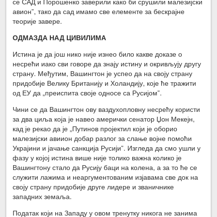
се САД и Порошенко заверили како би срушили малезијски
авион”, тако да сад имамо све елементе за бескрајне
теорије завере.
ОДМАЗДА НАД ЦИВИЛИМА
Истина је да још нико није изнео било какве доказе о
несрећи иако сви говоре да знају истину и окривљују другу
страну. Међутим, Вашингтон је успео да на своју страну
придобије Велику Британију и Холандију, које ће тражити
од ЕУ да „преиспита своје односе са Русијом”.
Чини се да Вашингтон ову ваздухопловну несрећу користи
за два циља која је навео амерички сенатор Џон Мекејн,
кад је рекао да је „Путинов пројектил који је оборио
малезијски авиион добар разлог за слање војне помоћи
Украјини и јачање санкција Русији”. Изгледа да смо ушли у
фазу у којој истина више није толико важна колико је
Вашингтону стало да Русију баци на колена, а за то ће се
служити лажима и неаргументованим изјавама све док на
своју страну придобије друге лидере и званичнике
западних земаља.
Податак који на Западу у овом тренутку никога не занима