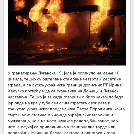
У гранатирању Луганска 19. јула је погинуло најмање 16
цивила, тешко су оштећене стамбене четврти и десетине
зграда, а са руско-украјинске границе дописник РТ Ирина
Халућко потврђује да се офанзива на Доњецк и Луганск
наставља. Тешко је за сада говорити о било каквој победи
јер овде на крају губе сви осим стратега овог рата и
тренутно украјинског председника Петра Порошенка, који у
смрт шаље стотине и хиљаде украјинских младића и
мушкараца, које не носи никакав родољубни занос, као
што је случај са припадницима Националне гарде или
паравојних јединица Десног сектора и олигарха Игора