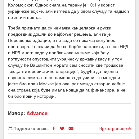
Коломојског. Однос снага на терену је 10:1 у корист
украјинске војске, али изгледа да у овом случају та надмоћ
не значи ништа.
Треба признати да су немачка канцеларка и руски
председник дошли до најбољег решења, али га је
Порошенко одбацио, и не види се никаква могућност
преговора. То значи да ће се борбе наставити, а спас НРД
и НРЛ многи виде у приближавању зиме која ће у
потпуности опустошити украјинску државну касу и у том
случају ће Вашингтон морати сам сносити све трошкове
тзв. „антитерористичке операције”, будући да ниједна
европска земља то не намерава да учини. То можда и
јесте био план Москве јер овај рат можда стварно добије
она страна која буде имала новца да га финансира, а не
би био први у историји.
Извор:
Advance
Подели чланак:
Врх странице