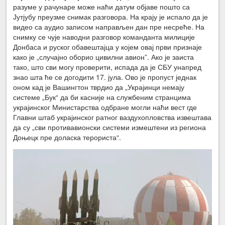
разуме у рачунаре може наћи датум објаве пошто са
Јутјубу преузме снимак разговора. На крају је испало да је
видео са аудио записом направљен дан пре несреће. На
снимку се чује наводни разговор команданта милиције
Донбаса и руског обавештајца у којем овај први признаје
како је „случајно оборио цивилни авион”. Ако је заиста
тако, што сви могу проверити, испада да је СБУ унапред
знао шта ће се догодити 17. јула. Ово је пропуст једнак
оном кад је Вашингтон тврдио да „Украјинци немају
системе „Бук“ да би касније на службеним странцима
украјинског Министарства одбране могли наћи вест где
Главни штаб украјинског ратног ваздухопловства извештава
да су „сви противавионски системи измештени из региона
Доњецк пре доласка терориста“.