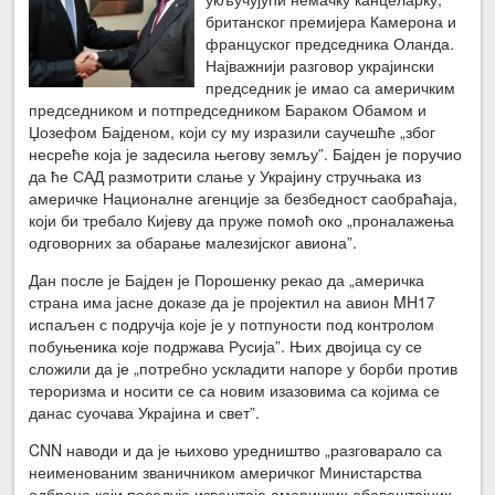
британског премијера Камерона и
француског председника Оланда.
Најважнији разговор украјински
председник је имао са америчким
председником и потпредседником Бараком Обамом и
Џозефом Бајденом, који су му изразили саучешће „због
несреће која је задесила његову земљу”. Бајден је поручио
да ће САД размотрити слање у Украјину стручњака из
америчке Националне агенције за безбедност саобраћаја,
који би требало Кијеву да пруже помоћ око „проналажења
одговорних за обарање малезијског авиона”.
Дан после је Бајден је Порошенку рекао да „америчка
страна има јасне доказе да је пројектил на авион MH17
испаљен с подручја које је у потпуности под контролом
побуњеника које подржава Русија”. Њих двојица су се
сложили да је „потребно ускладити напоре у борби против
тероризма и носити се са новим изазовима са којима се
данас суочава Украјина и свет”.
CNN наводи и да је њихово уредништво „разговарало са
неименованим званичником америчког Министарства
одбране који поседује извештаје америчких обавештајних