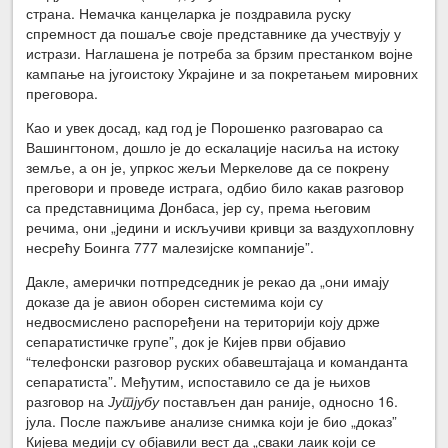
страна. Немачка канцеларка је поздравила руску
спремност да пошаље своје представнике да учествују у
истрази. Наглашена је потреба за брзим престанком војне
кампање на југоистоку Украјине и за покретањем мировних
преговора.
Као и увек досад, кад год је Порошенко разговарао са
Вашингтоном, дошло је до ескалације насиља на истоку
земље, а он је, упркос жељи Меркелове да се покрену
преговори и проведе истрага, одбио било какав разговор
са представницима Донбаса, јер су, према његовим
речима, они „једини и искључиви кривци за ваздухопловну
несрећу Боинга 777 малезијске компаније”.
Дакле, амерички потпредседник је рекао да „они имају
доказе да је авион оборен системима који су
недвосмислено распоређени на територији коју држе
сепаратистичке групе”, док је Кијев први објавио
“телефонски разговор руских обавештајаца и команданта
сепаратиста”. Међутим, испоставило се да је њихов
разговор на
Јутјубу
постављен дан раније, односно 16.
јула. После пажљиве анализе снимка који је био „доказ”
Кијева медији су објавили вест да „сваки лаик који се