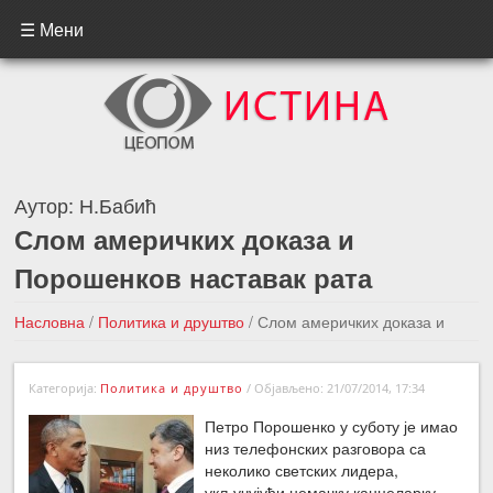
☰ Мени
Аутор:
Н.Бабић
Слом америчких доказа и
Порошенков наставак рата
Насловна
/
Политика и друштво
/
Слом америчких доказа и
Порошенков наставак рата
Категорија:
Политика и друштво
/
Објављено: 21/07/2014, 17:34
←Претходна вест
Следећа вест →
Петро Порошенко у суботу је имао
низ телефонских разговора са
неколико светских лидера,
укључујући немачку канцеларку,