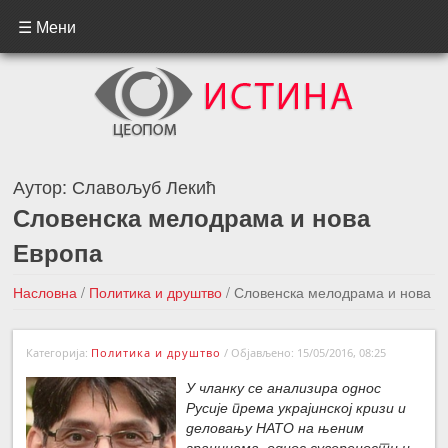
☰ Мени
Аутор:
Славољуб Лекић
Словенска мелодрама и нова
Европа
Насловна
/
Политика и друштво
/
Словенска мелодрама и нова
Европа
Категорија:
Политика и друштво
/
Објављено: 15/05/2016, 08:25
←Претходна вест
Следећа вест →
У чланку се анализира однос
Русије према украјинској кризи и
деловању НАТО на њеним
границама, однос суверености и