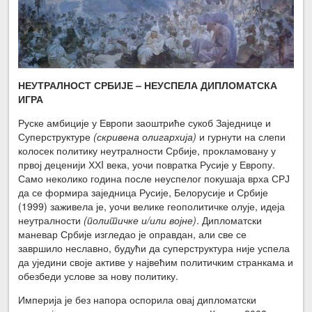
НЕУТРАЛНОСТ СРБИЈЕ – НЕУСПЕЛА ДИПЛОМАТСКА
ИГРА
Руске амбиције у Европи заоштриће сукоб Заједнице и
Суперструктуре
(скривена олигархија)
и гурнути на слепи
колосек политику неутралности Србије, прокламовану у
првој деценији ХХI века, уочи повратка Русије у Европу.
Само неколико година после неуспелог покушаја врха СРЈ
да се формира заједница Русије, Белорусије и Србије
(1999) заживела је, уочи велике геополитичке олује, идеја
неутралности
(политичке и/или војне)
. Дипломатски
маневар Србије изгледао је оправдан, али све се
завршило неславно, будући да суперструктура није успела
да уједини своје активе у највећим политичким странкама и
обезбеди услове за нову политику.
Империја је без напора оспорила овај дипломатски