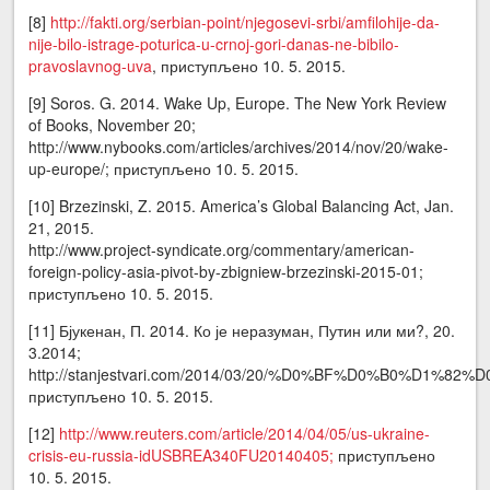
[8]
http://fakti.org/serbian-point/njegosevi-srbi/amfilohije-da-
nije-bilo-istrage-poturica-u-crnoj-gori-danas-ne-bibilo-
pravoslavnog-uva
, приступљено 10. 5. 2015.
[9] Soros. G. 2014. Wake Up, Europe. The New York Review
of Books, November 20;
http://www.nybooks.com/articles/archives/2014/nov/20/wake-
up-europe/; приступљено 10. 5. 2015.
[10] Brzezinski, Z. 2015. America’s Global Balancing Act, Jan.
21, 2015.
http://www.project-syndicate.org/commentary/american-
foreign-policy-asia-pivot-by-zbigniew-brzezinski-2015-01;
приступљено 10. 5. 2015.
[11] Бјукенан, П. 2014. Ко је неразуман, Путин или ми?, 20.
3.2014;
http://stanjestvari.com/2014/03/20/%D0%BF%D0%
приступљено 10. 5. 2015.
[12]
http://www.reuters.com/article/2014/04/05/us-ukraine-
crisis-eu-russia-idUSBREA340FU20140405;
приступљено
10. 5. 2015.