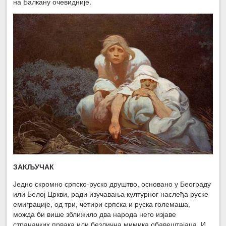
на Балкану очевидније.
ЗАКЉУЧАК
Једно скромно српско-руско друштво, основано у Београду
или Белој Цркви, ради изучавања културног наслеђа руске
емиграције, од три, четири српска и руска големаша,
можда би више зближило два народа него изјаве
страначких првака или безлична мимика обавештајаца. И