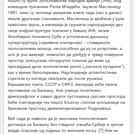
пошто су трупе Југословенске народне армије (ЈНА), под
командом пуковника Ратка Младића, заузеле Масленицу
1991. иако су челници америчке елите тада (као и данас)
имали другачије становиште. Масленица је враћена у руке
хрватских трупа, а империја је срушила најпоузданији део
своје инфраструктуре оличене у бившој ЈНА, затим
безобзирно понизила Србе и устоличила данашњу
суперструктуру (скривена олигархија) – стовариште
геополитичких кепеца, неспособних да јој се успротиве, а,
што је још важније, невештих да уређују и чувају поверени
простор, искључиво опседнутих планом да живе од
присвајања дела геополитичке ренте („наплата путарине”),
као у време биполаризма. Најутицајнији атлантистички
стратези су изгледа сматрали да после рушења
Варшавског пакта, СССР и СФРЈ, империја неће имати
противнике на Балкану. Али учинци политичког,
демографског и сваког другог пустошења српских простора
биће очигледнији тек пошто бљесну степски копљаници на
брисаном простору демилитаризованог Подунавља.
Већ сада је извесно да је окончање геополитичких
договора на Балкану без стварног учешћа Србије и српске
владе опасније од ходања по минском пољу. [7] Али не