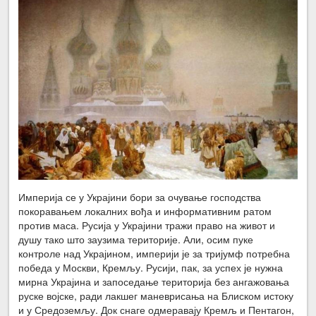
Империја се у Украјини бори за очување господства
покоравањем локалних вођа и информативним ратом
против маса. Русија у Украјини тражи право на живот и
душу тако што заузима територије. Али, осим пуке
контроле над Украјином, империји је за тријумф потребна
победа у Москви, Кремљу. Русији, пак, за успех је нужна
мирна Украјина и запоседање територија без ангажовања
руске војске, ради лакшег маневрисања на Блиском истоку
и у Средоземљу. Док снаге одмеравају Кремљ и Пентагон,