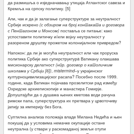
да размишља о изједначавању утицаја Атлантског савеза и
Кремља на српску политику. [5]
Али, чак и да је залагање суперструктуре за неутралност
Србије искрено
(с обзиром на број контаката и договора
с Пентагоном и Монсом)
поставља се питање: како
успоставити политичку и/или војну неутралност у
разореном друштву прожетом колонијалном привредом?
Напокон: да ли је могућа неутралност или чак проруска
политика Србије ако суперструктурa Ватикану олакшава
мисионарску делатност
(нпр. договор о католичким
школама у Србији [6])
,
mistermind
–у украјинског
културноцивилизацијског расапа? Посебно после 1999.
године, када Ватикан појачава прозелитски рад између
Охридске архиепископије и манастира Гомирје.
Допуштајући да о душама њених кметова води рачуна
римски папа, суперструктура их претвара у црвоточиву
јапију за империју без Бога.
Суптилна анализа положаја владе Милана Недића и њен
покушај да у условима немачке окупације остане
неутрална (у ствари у раскомаданој земљи отупи