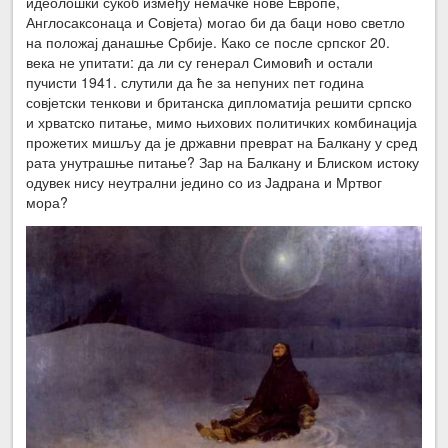
идеолошки сукоб између немачке нове Европе,
Англосаксонаца и Совјета) могао би да баци ново светло
на положај данашње Србије. Како се после српског 20.
века не упитати: да ли су генерал Симовић и остали
пучисти 1941. слутили да ће за непуних пет година
совјетски тенкови и британска дипломатија решити српско
и хрватско питање, мимо њихових политичких комбинација
прожетих мишљу да је државни преврат на Балкану у сред
рата унутрашње питање? Зар на Балкану и Блиском истоку
одувек нису неутрални једино со из Јадрана и Мртвог
мора?