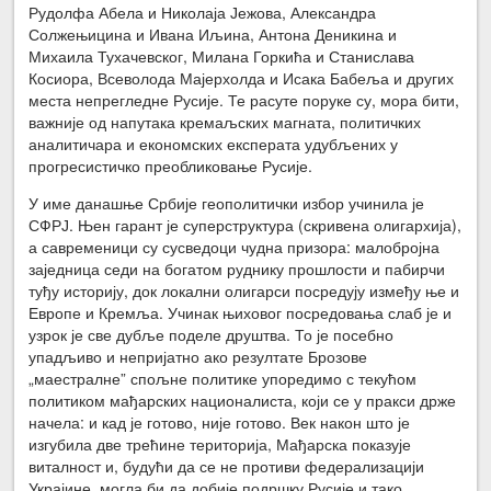
Рудолфа Абела и Николаја Јежова, Александра
Солжењицина и Ивана Иљина, Антона Деникина и
Михаила Тухачевског, Милана Горкића и Станислава
Косиора, Всеволода Мајерхолда и Исака Бабеља и других
места непрегледне Русије. Те расуте поруке су, мора бити,
важније од напутака кремаљских магната, политичких
аналитичара и економских експерата удубљених у
прогресистичко преобликовање Русије.
У име данашње Србије геополитички избор учинила је
СФРЈ. Њен гарант је суперструктура (скривена олигархија),
а савременици су сусведоци чудна призора: малобројна
заједница седи на богатом руднику прошлости и пабирчи
туђу историју, док локални олигарси посредују између ње и
Европе и Кремља. Учинак њиховог посредовања слаб је и
узрок је све дубље поделе друштва. То је посебно
упадљиво и непријатно ако резултате Брозове
„маестралне” спољне политике упоредимо с текућом
политиком мађарских националиста, који се у пракси држе
начела: и кад је готово, није готово. Век након што је
изгубила две трећине територија, Мађарска показује
виталност и, будући да се не противи федерализацији
Украјине, могла би да добије подршку Русије и тако