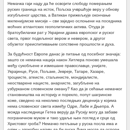
Немачка гаји наду да ће освојити слободу померањем
руских граница на исток, Пољска учвршћује веру у обнову
изгубљеног царства, а Ватикан прижељкује окончање
миленијумске мисије – сви заједно ослоњени на поседника
моћних атлантских геополитичких актива. Отуда је
братоубилачки рат у Украјини драма европског и руског
света, првог подељеног вером и невером, а другог
обузетог преиспитивањем сопствене прошлости и духа.
За будућност Европе данас је питање од посебног значаја:
зашто се немачка нација након Хитлера поново умешала
међу сукобљене и измешане православце, унијате,
Украјинце, Русе, Пољаке, Јевреје, Татаре, Хазаре,
троцкисте, атеисте, стаљинисте, мондијалисте,
неостварене нацисте, анархисте, загубљене на
узбурканом словенском океану? Као да је сећање немачког
становништва на историју и порекло, попут шагринске
коже, сведено на неколико последњих деценија у којима
нема словенског света између Одре, Лабе и Дњепра. А
можда наследници Гетеа верују да Русију могу да забаве
пограничном муком и тако удаље њен поглед и срце од
Христовог гроба? Немачко петљање у руска посла има и
одјек – злокобну најаву да би руска Дума могла да оспори