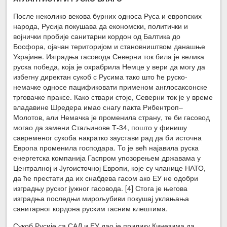
После неколико векова бурних односа Руса и европских
народа, Русија покушава да економски, политички и
војнички пробије санитарни кордон од Балтика до
Босфора, ојачан територијом и становништвом данашње
Украјине. Изградња гасовода Северни ток била је велика
руска победа, која је охрабрила Немце у вери да могу да
избегну директан сукоб с Русима тако што ће руско-
немачке односе пацификовати применом англосаксонске
трговачке праксе. Како ствари стоје, Северни ток jе у време
владавине Шредера имао снагу пакта Рибентроп–
Молотов, али Немачка је променила страну, те би гасовод
могао да замени Стаљинове Т-34, пошто у финишу
савременог сукоба накратко заустави рад да би источна
Европа променила господара. То је већ најавила руска
енергетска компанија Гаспром упозорењем државама у
Централној и Југоисточној Европи, које су чланице НАТО,
да ће престати да их снабдева гасом ако ЕУ не одобри
изградњу руског јужног гасовода. [4] Стога је његова
изградња последњи мирољубиви покушај уклањања
санитарног кордона руским гасним клештима.
Сукоб Русије са САД и ЕУ дао је прилику Кинезима да