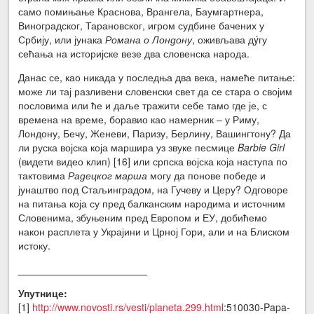
само помињање Краснова, Врангела, Баумгартнера,
Виноградског, Тарановског, игром судбине бачених у
Србију, или јунака
Романа о Лондону
, оживљава дýгу
сећања на историјске везе два словенска народа.
Данас се, као никада у последња два века, намеће питање:
може ли тај разливени словенски свет да се стара о својим
пословима или ће и даље тражити себе тамо где је, с
времена на време, боравио као намерник – у Риму,
Лондону, Бечу, Женеви, Паризу, Берлину, Вашингтону? Да
ли руска војска која маршира уз звуке песмице
Barbie Girl
(видети видео клип) [16] или српска војска која наступа по
тактовима
Радецког марша
могу да понове победе и
јунаштво под Стаљинградом, на Гучеву и Церу? Одговоре
на питања која су пред балканским народима и источним
Словенима, збуњеним пред Европом и ЕУ, добићемо
након расплета у Украјини и Црној Гори, али и на Блиском
истоку.
_______________________
Упутнице:
[1]
http://www.novosti.rs/vesti/planeta.299.html
:510030-Papa-