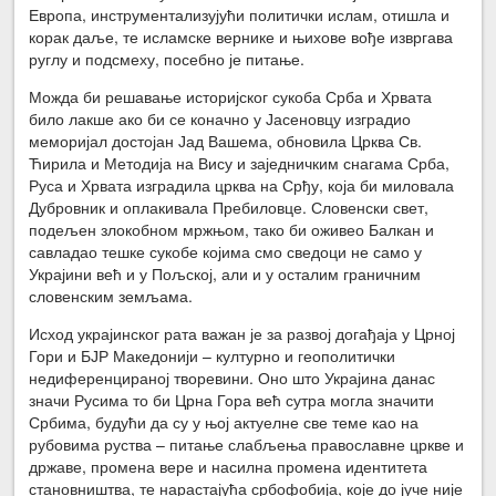
Европа, инструментализујући политички ислам, отишла и
корак даље, те исламске вернике и њихове вође извргава
руглу и подсмеху, посебно је питање.
Можда би решавање историјског сукоба Срба и Хрвата
било лакше ако би се коначно у Јасеновцу изградио
меморијал достојан Јад Вашема, обновила Црква Св.
Ћирила и Методија на Вису и заједничким снагама Срба,
Руса и Хрвата изградила црква на Срђу, која би миловала
Дубровник и оплакивала Пребиловце. Словенски свет,
подељен злокобном мржњом, тако би оживео Балкан и
савладао тешке сукобе којима смо сведоци не само у
Украјини већ и у Пољској, али и у осталим граничним
словенским земљама.
Исход украјинског рата важан је за развој догађаја у Црној
Гори и БЈР Македонији – културно и геополитички
недиференцираној творевини. Оно што Украјина данас
значи Русима то би Црна Гора већ сутра могла значити
Србима, будући да су у њој актуелне све теме као на
рубовима руства – питање слабљења православне цркве и
државе, промена вере и насилна промена идентитета
становништва, те нарастајућа србофобија, које до јуче није