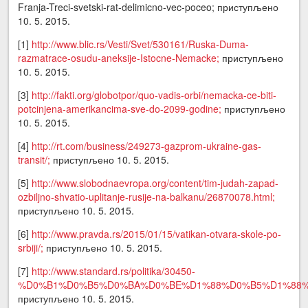
Franja-Treci-svetski-rat-delimicno-vec-poceo; приступљено
10. 5. 2015.
[1]
http://www.blic.rs/Vesti/Svet/530161/Ruska-Duma-
razmatrace-osudu-aneksije-Istocne-Nemacke;
приступљено
10. 5. 2015.
[3]
http://fakti.org/globotpor/quo-vadis-orbi/nemacka-ce-biti-
potcinjena-amerikancima-sve-do-2099-godine;
приступљено
10. 5. 2015.
[4]
http://rt.com/business/249273-gazprom-ukraine-gas-
transit/;
приступљено 10. 5. 2015.
[5]
http://www.slobodnaevropa.org/content/tim-judah-zapad-
ozbiljno-shvatio-uplitanje-rusije-na-balkanu/26870078.html;
приступљено 10. 5. 2015.
[6]
http://www.pravda.rs/2015/01/15/vatikan-otvara-skole-po-
srbiji/;
приступљено 10. 5. 2015.
[7]
http://www.standard.rs/politika/30450-
%D0%B1%D0%B5%D0%BA%D0%BE%D1%88%D0%B5%D1%88%
приступљено 10. 5. 2015.