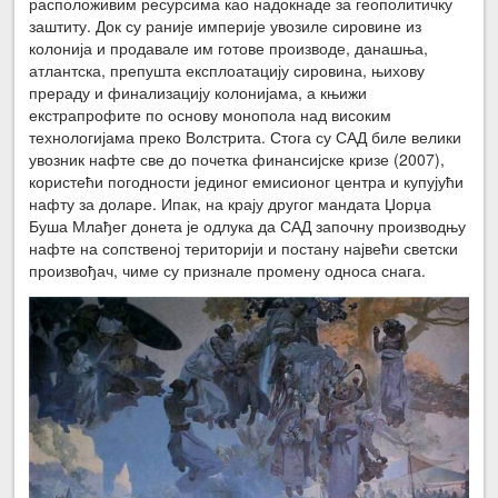
расположивим ресурсима као надокнаде за геополитичку
заштиту. Док су раније империје увозиле сировине из
колонија и продавале им готове производе, данашња,
атлантска, препушта експлоатацију сировина, њихову
прераду и финализацију колонијама, а књижи
екстрапрофите по основу монопола над високим
технологијама преко Волстрита. Стога су САД биле велики
увозник нафте све до почетка финансијске кризе (2007),
користећи погодности јединог емисионог центра и купујући
нафту за доларе. Ипак, на крају другог мандата Џорџа
Буша Млађег донета је одлука да САД започну производњу
нафте на сопственој територији и постану највећи светски
произвођач, чиме су признале промену односа снага.