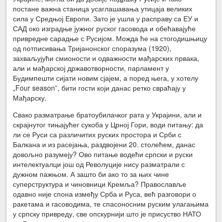
постане важна станица усаглашавања утицаја великих
сила у Средњој Европи. Зато је ушла у расправу са ЕУ и
САД око изградње јужног руског гасовода и обећавајуће
привредне сарадње с Русијом. Можда ће на стогодишњицу
од потписивања Тријанонског споразума (1920),
захваљујући смионости и одважности мађарских првака,
али и мађарској државотворности, парламент у
Будимпешти сијати новим сјајем, а поред њега, у хотелу
„Four season”, бити гости који данас ретко свраћају у
Мађарску.
Свако разматрање братоубилачког рата у Украјини, али и
скрајнутог тињајућег сукоба у Црној Гори, води питању: да
ли се Руси са различитих руских простора и Срби с
Балкана и из расејања, раздвојени 20. столећем, данас
довољно разумеју? Ово питање водећи српски и руски
интелектуалци још од Револуције нису разматрали с
дужном пажњом. А зашто би ако то за њих чине
суперструктура и чиновници Кремља? Православље
одавно није спона између Срба и Руса, већ разговори о
ракетама и гасоводима, те спасоносним руским улагањима
у српску привреду, све опскурнији што је присуство НАТО