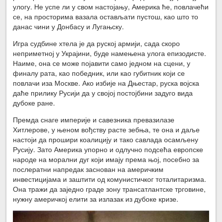
улогу. Не успе ли у свом настојању, Америка ће, повлачећи
се, на просторима вазала остављати пустош, као што то
данас чини у Донбасу и Лугањску.
Игра судбине хтела је да руској армији, сада скоро
неприметној у Украјини, буде намењена улога епизодисте.
Наиме, она се може појавити само једном на сцени, у
финалу рата, као победник, или као губитник који се
повлачи иза Москве. Ако избије на Дњестар, руска војска
даће прилику Русији да у својој постојбини задуго вида
дубоке ране.
Премда снаге империје и савезника превазилазе
Хитлерове, у њеном вођству расте зебња, те она и даље
настоји да прошири коалицију и тако савлада осамљену
Русију. Зато Америка упорно и одлучно подсећа европске
народе на морални дуг који имају према њој, посебно за
послератни напредак заснован на америчким
инвестицијама и заштити од комунистичког тоталитаризма.
Она тражи да заједно граде зону трансатлантске трговине,
нужну америчкој елити за излазак из дубоке кризе.