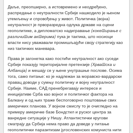
Даље, преопширно, а истовремено и неодређено,
распредање о неутралности Србије нашкодило је њеном
утемљењу и спровођењу у живот. Политичка (војна)
неутралност је прворазредна одлука државе на сцени
геополитике, а дипломатско надигравање
(кокетирање с
различитим актерима)
пука је тактика, што носиоци
власти нису уважавали промишљајући своју стратегију као
низ тактичких маневара.
Права је загонетка како постићи неутралност ако суседи
Србије показују територијалне претензије
(Хрватска и
Албанија)
и мешају се у њене унутрашње послове. Осима
тога, само питање: ко је надлежан за моравско-вардарски
правац доводи у сумњу политичку и војну неутралност
Србије. Наиме, САД пренебрегавају интересе и
иницијативе Срба као војног и политичког фактора на
Балкану и од њих траже беспоговорно поштовање свих
америчких планова. У војном смислу то је очигледно на
примеру америчке базе Бондстил и руског центра за
ванредне ситуације у Нишу. Атлантистички кругови
сматрају да Србија нема право да доведе у питање
геополитички паразитизам југословенских комуниста нити