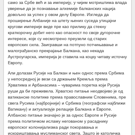
само за Србе већ и за империју, у чијим мотриштима влада
уверење да је познавање алхемије балканских нација
довољно за успех у овом делу Европе. Изгледа да
проширење Албаније на штету њених суседа утицајни
кругови империје виде пре као прилику да стекну
краткорочну добит него као опасност по своје дугорочне
интересе, које су несмотрено преузели од старих
европских сила. Заигравши на потпуно потчињавање и
малограђанско прекрајање Балкана, као некада
Аустроугарска, империја је ставила на коцку читаву источну
Европу.
Али долазак Русије на Балкан и њен однос према Србима
у непосредној је вези са држањем Кремља према
Хрватима и Арбанасима – чуварима поретка који Русија
руши да би преживела. Хрватско питање неодвојиво је од
ватиканске политике према православним Словенима, пре
свега Русима (најбројнији) и Србима (географски најближи
Ватикану) и актуализује релације Балкана и Европе.
Албанско питање значајно је за однос Европе и Русије
према политичком исламу негованом у расаднику
европског колонијализма ради покоравања и
искориштавања муслиманског света. Зашто је католичка