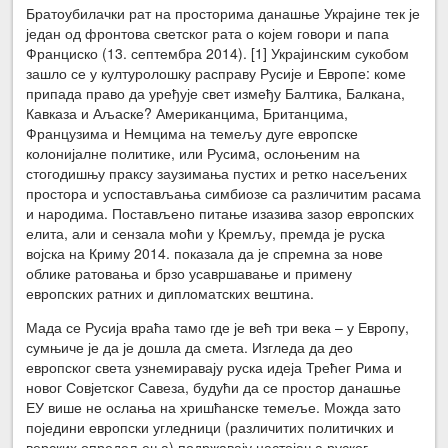
Братоубилачки рат на просторима данашње Украјине тек је
један од фронтова светског рата о којем говори и папа
Франциско (13. септембра 2014). [1] Украјинским сукобом
зашло се у културолошку расправу Русије и Европе: коме
припада право да уређује свет између Балтика, Балкана,
Кавказа и Аљаске? Американцима, Британцима,
Французима и Немцима на темељу дуге европске
колонијалне политике, или Русимa, ослоњеним на
стогодишњу праксу заузимања пустих и ретко насељених
простора и успостављања симбиозе са различитим расама
и народима. Постављено питање изазива зазор европских
елита, али и сензала моћи у Кремљу, премда је руска
војска на Криму 2014. показала да је спремна за нове
облике ратовања и брзо усавршавање и примену
европских ратних и дипломатских вештина.
Мада се Русија враћа тамо где је већ три века – у Европу,
сумњиче је да је дошла да смета. Изгледа да део
европског света узнемиравају руска идеја Трећег Рима и
новог Совјетског Савеза, будући да се простор данашње
ЕУ више не ослања на хришћанске темеље. Можда зато
поједини европски угледници (различитих политичких и
верских опредељења) подржавају настојања руског