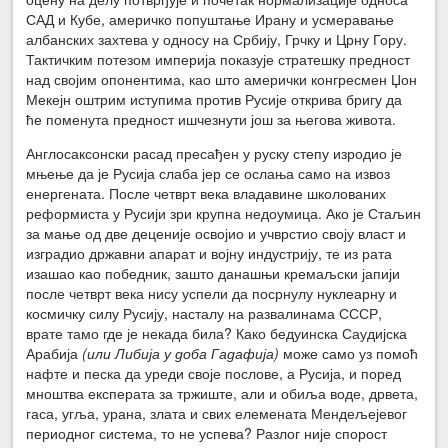
САД и Кубе, америчко попуштање Ирану и усмеравање
албанских захтева у односу на Србију, Грчку и Црну Гору.
Тактичким потезом империја показује стратешку предност
над својим опонентима, као што амерички конгресмен Џон
Мекејн оштрим иступима против Русије открива бригу да
ће поменута предност ишчезнути још за његова живота.
Англосаксонски расад пресађен у руску степу изродио је
мњење да је Русија слаба јер се ослања само на извоз
енергената. После четврт века владавине школованих
реформиста у Русији зри крупна недоумица. Ако је Стаљин
за мање од две деценије освојио и учврстио своју власт и
изградио државни апарат и војну индустрију, те из рата
изашао као победник, зашто данашњи кремаљски јапији
после четврт века нису успели да посрнулу нуклеарну и
космичку силу Русију, насталу на развалинама СССР,
врате тамо где је некада била? Како бедуинска Саудијска
Арабија
(или Либија у доба Гадафија)
може само уз помоћ
нафте и песка да уреди своје послове, а Русија, и поред
мноштва експерата за тржиште, али и обиља воде, дрвета,
гаса, угља, урана, злата и свих елемената Мендељејевог
периодног система, то не успева? Разлог није спорост