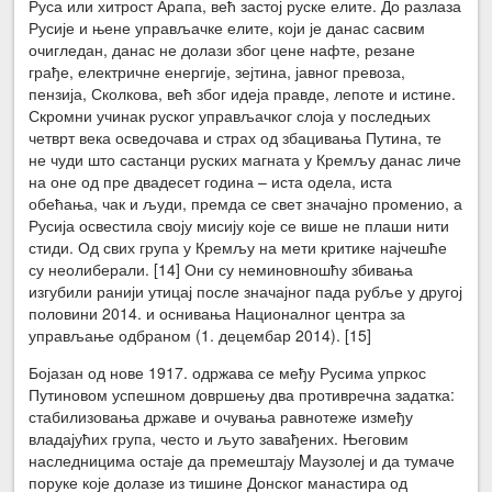
Руса или хитрост Арапа, већ застој руске елите. До разлаза
Русије и њене управљачке елите, који је данас сасвим
очигледан, данас не долази због цене нафте, резане
грађе, електричне енергије, зејтина, јавног превоза,
пензија, Сколкова, већ због идеја правде, лепоте и истине.
Скромни учинак руског управљачког слоја у последњих
четврт века осведочава и страх од збацивања Путина, те
не чуди што састанци руских магната у Кремљу данас личе
на оне од пре двадесет година – иста одела, иста
обећања, чак и људи, премда се свет значајно променио, а
Русија освестила своју мисију које се више не плаши нити
стиди. Од свих група у Кремљу на мети критике најчешће
су неолиберали. [14] Они су неминовношћу збивања
изгубили ранији утицај после значајног пада рубље у другој
половини 2014. и оснивања Националног центра за
управљање одбраном (1. децембар 2014). [15]
Бојазан од нове 1917. одржава се међу Русима упркос
Путиновом успешном довршењу два противречна задатка:
стабилизовања државе и очувања равнотеже између
владајућих група, често и љуто завађених. Његовим
наследницима остаје да премештају Mаузолеј и да тумаче
поруке које долазе из тишине Донског манастира од