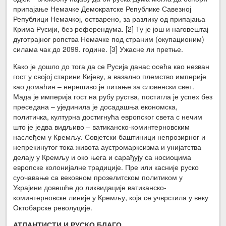
припајање Немачке Демократске Републике Савезној
Републици Немачкој, остварено, за разлику од припајања
Крима Русији, без референдума. [2] Ту је још и наговештај
дуготрајног ропства Немачке под страним (окупационим)
силама чак до 2099. године. [3] Ужасне ли претње.
Како је дошло до тога да се Русија данас осећа као незван
гост у својој старини Кијеву, а вазално племство империје
као домаћин – нерешиво је питање за словенски свет.
Мада је империја гост на рубу руства, постигла је успех без
преседана – ујединила је досадашња економска,
политичка, културна достигнућа европског света с нечим
што је једва видљиво – ватиканско-коминтерновским
наслеђем у Кремљу. Совјетски баштиници непрозирног и
непрекинутог тока живота аустромарксизма и унијатства
делају у Кремљу и око њега и сарађују са носиоцима
европске колонијалне традиције. Пре или касније руско
суочавање са вековном прозелитском политиком у
Украјини довешће до ликвидације ватиканско-
коминтерновске линије у Кремљу, која се учврстила у веку
Октобарске револуције.
АТЛАНТИСТИ И РУСКО БЛАГО