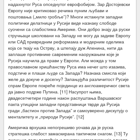
надахнутог Руса опседнутог еврофобијом. Зар Достојевски
Европу није критиковао речима пуним љубави и
поштовања („мило гробље”)? Многи истакнути западни
политички делатници у Русији виде назнаку слободе
суочени са слабостима Америке. Они добро знају да руски
стручњаци школовани на Западу не могу да задиве Европу
или САД привредним реформама и модерним оделима
која се ткају на Острву, а штепају дуж Апенина, нити да
заплаше противнике савременим наоружањем које је
Русија научила да прави у Европи. Али можда у том
православном хришћанству Руса има нечег што изазива,
подстиче и плаши људе са Запада? Назнака смисла који
желе да докуче и досегну? Запањујућа различитост Русије
спрам Европе покреће појединце из англоамеричког света
да јавно подрже Путина. [11] Насупрот њима,
двадесетчетири године након распуштања Варшавског
пакта утицајни западни представници тврде да Русија
гради „бастион против Запада” и самоуверено дискутују о
менталитету и „природи Русије”. [12]
Америчка врхушка непогрешиво уочава да је руска
стратешка слабост замаскирана тактичком снагом. [13] Ту
оцену на делу потврђује и почетак нормализације односа