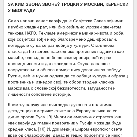
ЗА КИМ ЗВОНА ЗВОНЕ? ТРОЦКИ У МОСКВИ, КЕРЕНСКИ
У БЕОГРАДУ
Само наивни данас верују да је Совјетски Савез војнички
изгубио хладни рат, или био озбиљно угрожен звекетом
тенкова НАТО. Рекламе америчког начина живота и роба,
које совјетски вођи нису благовремено дешифровали,
потврдиле су да се рат добија у култури. Стаљинова
опаска да ће његове наследнике противник подавити као
мачиће, очевидно не беше самоиронија, већ израз
проницљивости и далековидости. Отуда данашње
наоружавање и обнова армије нису довољни за победу
Русије, већ је нужна одлука да се одбаци културни образац
противника и изнедри свој, те обори тврдња класика
марксизма о словенској беживотности, затуцаности и
лишености сопствене историје.
Кремљу наруку иде очигледна духовна и политичка
декаденција америчке елите која Европу позива да се
дигне против Руса. [9] Многи од америчких стратега још
увек верују да главни превратник у Русији може да буде
средња класа. [10] И, док медији широм европског света
врве од славофобије, данас је тешко присетити се неког