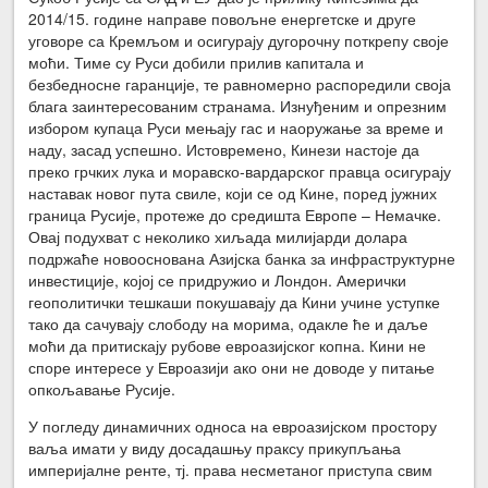
2014/15. године направе повољне енергетске и друге
уговоре са Кремљом и осигурају дугорочну поткрепу своје
моћи. Тиме су Руси добили прилив капитала и
безбедносне гаранције, те равномерно распоредили своја
блага заинтересованим странама. Изнуђеним и опрезним
избором купаца Руси мењају гас и наоружање за време и
наду, засад успешно. Истовремено, Кинези настоје да
преко грчких лука и моравско-вардарског правца осигурају
наставак новог пута свиле, који се од Кине, поред јужних
граница Русије, протеже до средишта Европе – Немачке.
Овај подухват с неколико хиљада милијарди долара
подржаће новооснована Азијска банка за инфраструктурне
инвестиције, којој се придружио и Лондон. Амерички
геополитички тешкаши покушавају да Кини учине уступке
тако да сачувају слободу на морима, одакле ће и даље
моћи да притискају рубове евроазијског копна. Кини не
споре интересе у Евроазији ако они не доводе у питање
опкољавање Русије.
У погледу динамичних односа на евроазијском простору
ваља имати у виду досадашњу праксу прикупљања
империјалне ренте, тј. права несметаног приступа свим