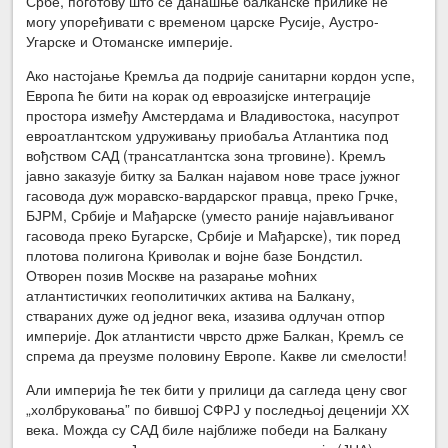
Србе, поготову што се данашње балканске прилике не
могу упоређивати с временом царске Русије, Аустро-
Угарске и Отоманске империје.
Ако настојање Кремља да подрије санитарни кордон успе,
Европа ће бити на корак од евроазијске интеграције
простора између Амстердама и Владивостока, насупрот
евроатлантском удруживању приобаља Атлантика под
вођством САД (трансатлантска зона трговине). Кремљ
јавно заказује битку за Балкан најавом нове трасе јужног
гасовода дуж моравско-вардарског правца, преко Грчке,
БЈРМ, Србије и Мађарске (уместо раније најављиваног
гасовода преко Бугарске, Србије и Мађарске), тик поред
плотова полигона Криволак и војне базе Бондстил.
Отворен позив Москве на разарање моћних
атлантистичких геополитичких актива на Балкану,
ствараних дуже од једног века, изазива одлучан отпор
империје. Док атлантисти чврсто држе Балкан, Кремљ се
спрема да преузме половину Европе. Какве ли смелости!
Али империја ће тек бити у прилици да сагледа цену свог
„холбруковања” по бившој СФРЈ у последњој деценији ХХ
века. Можда су САД биле најближе победи на Балкану