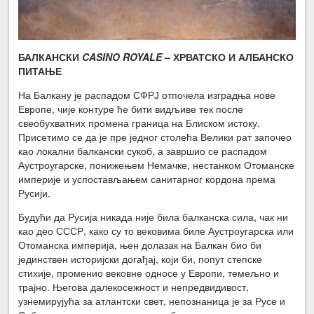
БАЛКАНСКИ
CASINO ROYALE
– ХРВАТСКО И АЛБАНСКО
ПИТАЊЕ
На Балкану је распадом СФРЈ отпочела изградња нове
Европе, чије контуре ће бити видљиве тек после
свеобухватних промена граница на Блиском истоку.
Присетимо се да је пре једног столећа Велики рат започео
као локални балкански сукоб, а завршио се распадом
Аустроугарске, понижењем Немачке, нестанком Отоманске
империје и успостављањем санитарног кордона према
Русији.
Будући да Русија никада није била балканска сила, чак ни
као део СССР, како су то вековима биле Аустроугарска или
Отоманска империја, њен долазак на Балкан био би
јединствен историјски догађај, који би, попут степске
стихије, променио вековне односе у Европи, темељно и
трајно. Његова далекосежност и непредвидивост,
узнемирујућа за атлантски свет, непознаница је за Русе и