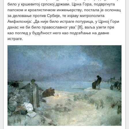
било у кршевитој српској држави. Црна Гора, подвргнута
папском и кроатистичком инжењерству, постала је ослонац
за деловање против Србије, те изјаву митрополита
Амфилохија: „Да није било истраге потурица, у Црној Гори
данас не би било православног ува” [8], ваља узети пре
као поглед у будућност него као подсећање на давне
истраге.