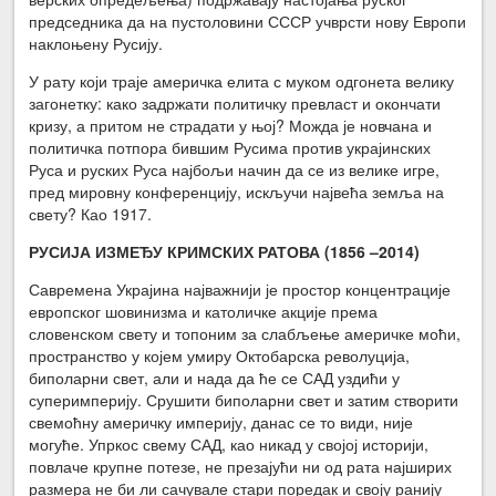
председника да на пустоловини СССР учврсти нову Европи
наклоњену Русију.
У рату који траје америчка елита с муком одгонета велику
загонетку: како задржати политичку превласт и окончати
кризу, а притом не страдати у њој? Можда је новчана и
политичка потпора бившим Русима против украјинских
Руса и руских Руса најбољи начин да се из велике игре,
пред мировну конференцију, искључи највећа земља на
свету? Као 1917.
РУСИЈА ИЗМЕЂУ КРИМСКИХ РАТОВА (1856 –2014)
Савремена Украјина најважнији је простор концентрације
европског шовинизма и католичке акције према
словенском свету и топоним за слабљење америчке моћи,
пространство у којем умиру Октобарска револуција,
биполарни свет, али и нада да ће се САД уздићи у
суперимперију. Срушити биполарни свет и затим створити
свемоћну америчку империју, данас се то види, није
могуће. Упркос свему САД, као никад у својој историји,
повлаче крупне потезе, не презајући ни од рата најширих
размера не би ли сачувале стари поредак и своју ранију