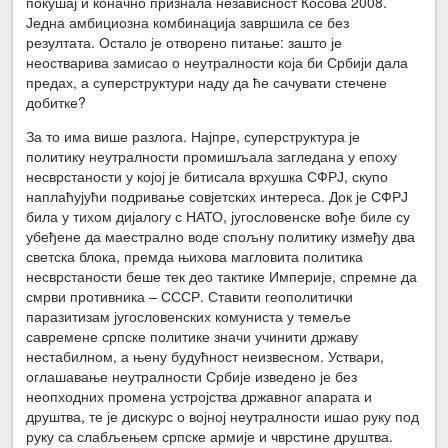
покушај и коначно признала независност Косова 2008.
Једна амбициозна комбинација завршила се без
резултата. Остало је отворено питање: зашто је
неостварива замисао о неутралности која би Србији дала
предах, а суперструктури наду да ће сачувати стечене
добитке?
За то има више разлога. Најпре, суперструктура је
политику неутралности промишљала загледана у епоху
несврстаности у којој је битисала врхушка СФРЈ, скупо
наплаћујући подривање совјетских интереса. Док је СФРЈ
била у тихом дијалогу с НАТО, југословенске вође биле су
убеђене да маестрално воде спољну политику између два
светска блока, премда њихова магловита политика
несврстаности беше тек део тактике Империје, спремне да
смрви противника – СССР. Ставити геополитички
паразитизам југословенских комуниста у темеље
савремене српске политике значи учинити државу
нестабилном, а њену будућност неизвесном. Уствари,
оглашавање неутралности Србије изведено је без
неопходних промена устројства државног апарата и
друштва, те је дискурс о војној неутралности ишао руку под
руку са слабљењем српске армије и чврстине друштва.