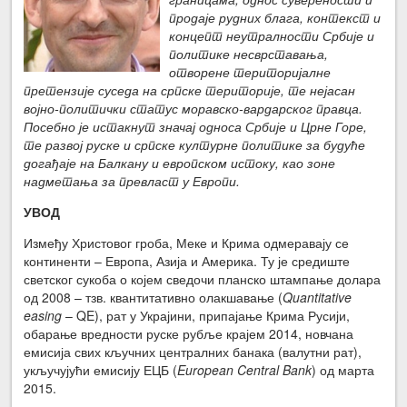
продаје рудних блага, контекст и
концепт неутралности Србије и
политике несврставања,
отворене територијалне
претензије суседа на српске територије, те нејасан
војно-политички статус моравско-вардарског правца.
Посебно је истакнут значај односа Србије и Црне Горе,
те развој руске и српске културне политике за будуће
догађаје на Балкану и европском истоку, као зоне
надметања за превласт у Европи.
УВОД
Између Христовог гроба, Меке и Крима одмеравају се
континенти – Европа, Азија и Америка. Ту је средиште
светског сукоба о којем сведочи планско штампање долара
од 2008 – тзв. квантитативно олакшавање (
Quantitative
easing
– QE), рат у Украјини, припајање Крима Русији,
обарање вредности руске рубље крајем 2014, новчана
емисија свих кључних централних банака (валутни рат),
укључујући емисију ЕЦБ (
European Central Bank
) од марта
2015.