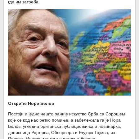
где им затреба.
Откриће Норе Белов
Постоји и једно нешто раније искуство Срба са Сорошем
које се код нас ретко помиње, а забележила га је Нора
Белов, угледна британска публицисткиња и новинарка,
дописница Ројтерса, Обсервера и Њујорк Тајмса, из
Париза, Москве и земаља источне Европе.