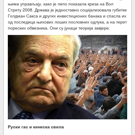
њима управљају, како је лепо показала криза на Вол
Стриту 2008. Држава је једноставно социјализовала губитке
Голдман Сакса и других инвестиционих банака и спасла их
од последица њихових лоших пословних одлука, а на терет
пореских обвезника. Они су јунаци теорија завјере.
Руски гас и кинеска свила