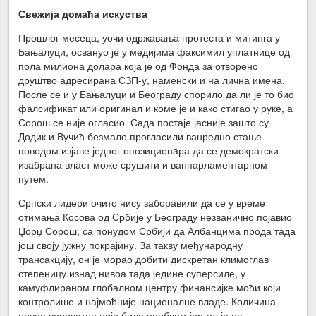
Свежија домаћа искуства
Прошлог месеца, уочи одржавања протеста и митинга у
Бањалуци, освануо је у медијима факсимил уплатнице од
пола милиона долара која је од Фонда за отворено
друштво адресирана СЗП-у, наменски и на лична имена.
После се и у Бањалуци и Београду спорило да ли је то био
фалсификат или оригинал и коме је и како стигао у руке, а
Сорош се није огласио. Сада постаје јасније зашто су
Додик и Вучић безмало прогласили ванредно стање
поводом изјаве једног опозиционaра да се демократски
изабрана власт може срушити и ванпарламентарном
путем.
Српски лидери очито нису заборавили да се у време
отимања Косова од Србије у Београду незванично појавио
Џорџ Сорош, са понудом Србији да Албанцима прода тада
још своју јужну покрајину. За такву међународну
трансакцију, он је морао добити дискретан климоглав
степеницу изнад нивоа тада једине суперсиле, у
камуфлираном глобалном центру финансијке моћи који
контролише и најмоћније националне владе. Количина
новца вероватно није била проблем јер му је на