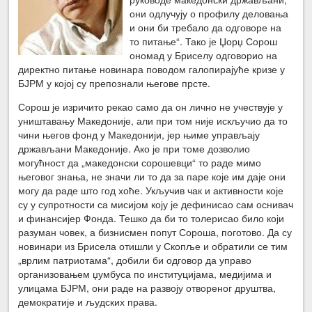
они одлучују о профилу деловања
и они би требало да одговоре на
то питање“. Тако је Џорџ Сорош
ономад у Бриселу одговорио на
директно питање новинара поводом галопирајуће кризе у
БЈРМ у којој су препознали његове прсте.
Сорош је изричито рекао само да он лично не учествује у
уништавању Македоније, али при том није искључио да то
чини његов фонд у Македонији, јер њиме управљају
држављани Македоније. Ако је при томе дозволио
могућност да „македонски сорошевци“ то раде мимо
његовог знања, не значи ли то да за паре које им даје они
могу да раде што год хоће. Укључив чак и активности које
су у супротности са мисијом коју је дефинисао сам оснивач
и финансијер Фонда. Тешко да би то толерисао било који
разуман човек, а бизнисмен попут Сороша, поготово. Да су
новинари из Брисела отишли у Скопље и обратили се тим
„врлим патриотама“, добили би одговор да управо
организовањем џумбуса по институцијама, медијима и
улицама БЈРМ, они раде на развоју отвореног друштва,
демократије и људских права.