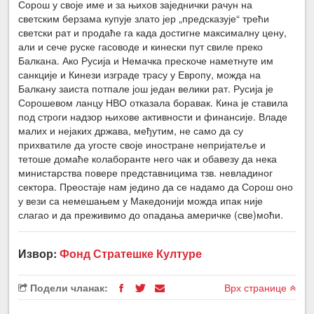
Сорош у своје име и за њихов заједнички рачун на
светским берзама купује злато јер „предсказује“ трећи
светски рат и продаће га када достигне максималну цену,
али и сече руске гасоводе и кинески пут свиле преко
Балкана. Ако Русија и Немачка прескоче наметнуте им
санкције и Кинези изграде трасу у Европу, можда на
Балкану заиста потпале још један велики рат. Русија је
Сорошевом ланцу НВО отказала боравак. Кина је ставила
под строги надзор њихове активности и финансије. Владе
малих и нејаких држава, међутим, не само да су
прихватиле да угосте своје иностране непријатеље и
тетоше домаће колаборанте него чак и обавезу да нека
министарства повере представницима тзв. невладиног
сектора. Преостаје нам једино да се надамо да Сорош оно
у вези са немешањем у Македонији можда ипак није
слагао и да преживимо до опадања америчке (све)моћи.
Извор:
Фонд Стратешке Културе
Подели чланак:
Врх странице