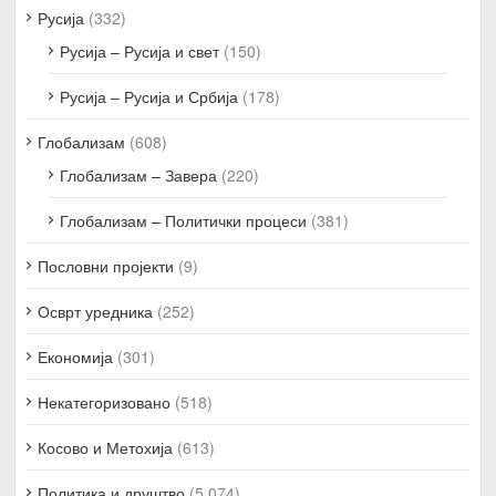
Русија
(332)
Русија – Русија и свет
(150)
Русија – Русија и Србија
(178)
Глобализам
(608)
Глобализам – Завера
(220)
Глобализам – Политички процеси
(381)
Пословни пројекти
(9)
Осврт уредника
(252)
Економија
(301)
Некатегоризовано
(518)
Косово и Метохија
(613)
Политика и друштво
(5.074)