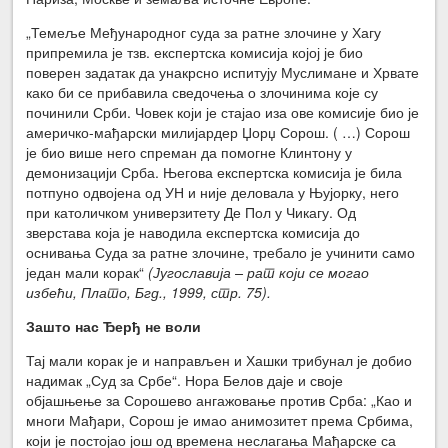
„Темеље Међународног суда за ратне злочине у Хагу
припремила је тзв. експертска комисија којој је био
поверен задатак да унакрсно испитују Муслимане и Хрвате
како би се прибавила сведочења о злочинима које су
починили Срби. Човек који је стајао иза ове комисије био је
америчко-мађарски милијардер Џорџ Сорош. ( …) Сорош
је био више него спреман да помогне Клинтону у
демонизацији Срба. Његова експертска комисија је била
потпуно одвојена од УН и није деловала у Њујорку, него
при католичком универзитету Де Пол у Чикагу. Од
зверстава која је наводила експертска комисија до
оснивања Суда за ратне злочине, требало је учинити само
један мали корак“
(Југославија – рат који се могао
избећи, Плато, Бгд., 1999, стр. 75).
Зашто нас Ђерђ не воли
Тај мали корак је и направљен и Хашки трибунал је добио
надимак „Суд за Србе“. Нора Белов даје и своје
објашњење за Сорошево ангажовање против Срба: „Као и
многи Мађари, Сорош је имао анимозитет према Србима,
који је постојао још од времена неслагања Мађарске са