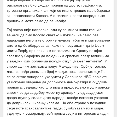
располагању био уходан прилив од дроге, трафикинга,
трговине органима и сл. који се иначе трошио на лобирање
за незваисности Косова. А о висини и врсти посредничке
провизије може само да се нагађа.
Тај посао није направио, али су се многи наши касније
вајкали да смо Косово свакако изгубили, не само без
надокнаде него и уз огромне људске губитке и материјалне
штете од бомбардовања. Како не посумњати да је Џорж
илити Ђерђ, при сличним невољама за Српску потајно
свратио у Сарајево да појединим српским представницима
у заједничким органима понуди откуп „мањег ентитета“. У
сиромашним земљама попут Македоније, Србије, Босне,
лако се нађе довољан број младих незапослених који ће
се за ситне хонораре укључити у Сорошеве НВО пројекте
уз искрено уверење да доприносе демократији и људским
правима. Једнако као што има и предовољно муслиманске
сиротиње да за добру месечну хранарину од саудијског
двора ступи у селафијске одреде, такође искрено уверена
да доприноси ширењу ислама. На обе стране у позадини
стоје исте трансатлантске газде, сукобљавају их и мире,
удружују и усмеравају, већ према својим интересима кад и