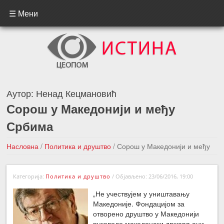
☰ Мени
Аутор:
Ненад Кецмановић
Сорош у Македонији и међу
Србима
Насловна
/
Политика и друштво
/
Сорош у Македонији и међу
Србима
Категорија:
Политика и друштво
/
Објављено: 23/06/2016, 19:00
←Претходна вест
Следећа вест →
„Не учествујем у уништавању
Македоније. Фондацијом за
отворено друштво у Македонији
руководе македонски држављани,