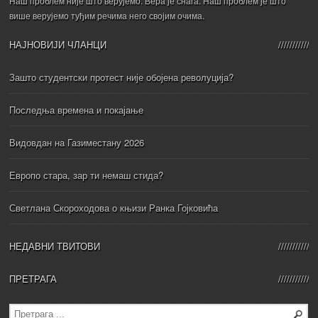
Наш проблем није што верујемо. Вера је снага. Наш проблем је што
више верујемо туђим речима него својим очима.
НАЈНОВИЈИ ЧЛАНЦИ
Зашто студентски протест није обојена револуција?
Последња времена и покајање
Видовдан на Газиместану 2026
Европо стара, зар ти немаш стида?
Светлана Скороходова о књизи Ранка Гојковића
НЕДАВНИ ТВИТОВИ
ПРЕТРАГА