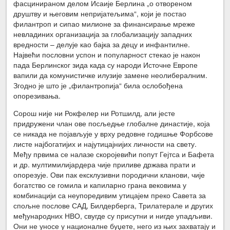
фасцинираном делом Исаије Берлина „о отвореном
друштву и његовим непријатељима“, који је постао
филантроп и сипао милионе за финансирање мреже
невладиних организација за глобализацију западних
вредности – делује као бајка за децу и инфантилне.
Највећи пословни успон и популарност стекао је након
пада Берлинског зида када су народи Источне Европе
вапили да комунистичке илузије замене неолибералним.
Згодно је што је „филантропија“ била ослобођена
опорезивања.
Сорош није ни Рокфелер ни Ротшилд, али јесте
придружени члан ове посљедње глобалне династије, која
се никада не појављује у врху редовне годишње Форбсове
листе најбогатијих и најутицајнијих личности на свету.
Међу првима се налазе скоројевићи попут Гејтса и Бафета
и др. мултимилијардера чије приливе држава прати и
опорезује. Ови пак ексклузивни породични кланови, чије
богатство се гомила и капиларно грана вековима у
комбинацији са неупоредивим утицајем преко Савета за
спољне послове САД, Билдерберга, Трилатерале и других
међународних НВО, свугде су присутни и нигде упадљиви.
Они не уносе у националне буџете, него из њих захватају и