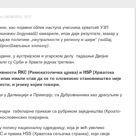
: 04/08/2016, 19:51
не, као појавни облик наступа учесника хрватскe УЗП
чиначки подухват)
камариле, ипак даје резултате, макар у
адске политике „неутралности у региону и шире“
(читај,
простављање злочину)
.
одине, у аустријском и угарском делу тадашње Двојне
али су Срби и Хрвати једнак третман.
ивности RKC (Римокатоличка црква) и HSP (Хрватска
 ипак имали став да се то словенско становништво није
сти, и језику којим говори.
ци у Далмацији и Приморју, са Дубровчанима као драгуљем у
тичари табеларне приказе са рубриком заједништва (Кроато-
ужнословенских покрајина.
у попису националну одредницу, која је већ увелико
и првака HSS (Хрватска сељачка странка), који своје