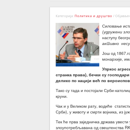
Категорија:
Политика и друштво
/
Објављено
Силовање исти
(удружени зло
наступу беогр
активно несу
Још од 1867.г
монархије, им
Упркос агрес
странка права), бечки су господари
делико по нацији већ по вероиспове
Тако су тада и постојали Срби-католи
круни.
Чак и у Великом рату, водиће статис
Срби), у животу и смрти војника, из ј
Тек ће прва заједничка држава увести 
злоупотребљавана од свештенства RKC 