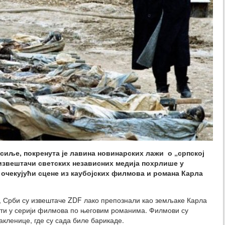
асиље, покренута је лавина новинарских лажи о „српској
извештачи светских независних медија похрлише у
, очекујући сцене из каубојских филмова и романа Карла
и, Срби су извештаче ZDF лако препознали као земљаке Карла
исти у серији филмова по његовим романима. Филмови су
ленице, где су сада биле барикаде.