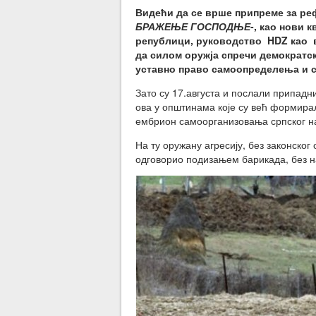
Видећи да се врше припреме за рефе
БРАЖЕЊЕ ГОСПОДЊЕ
-, као нови 
републици, руководство HDZ као в
да силом оружја спречи демократс
уставно право самоопределења и
Зато су 17.августа и послали припадн
ова у општинама које су већ формирал
ембрион самоорганизовања српског н
На ту оружану агресију, без законско
одговорио подизањем барикада, без