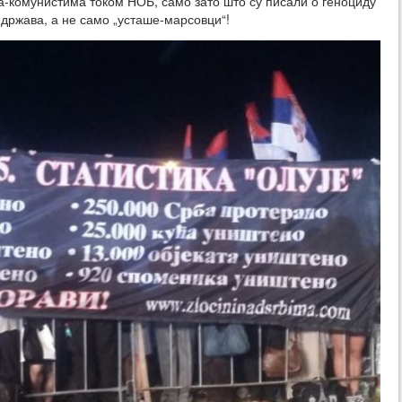
-комунистима током НОБ, само зато што су писали о геноциду
 држава, а не само „усташе-марсовци“!