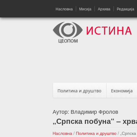
Насловна
Мисија
Архива
Редакција
Политика и друштво
Економија
Аутор:
Владимир Фролов
„Српска побуна“ – хрв
Насловна
/
Политика и друштво
/
„Српска