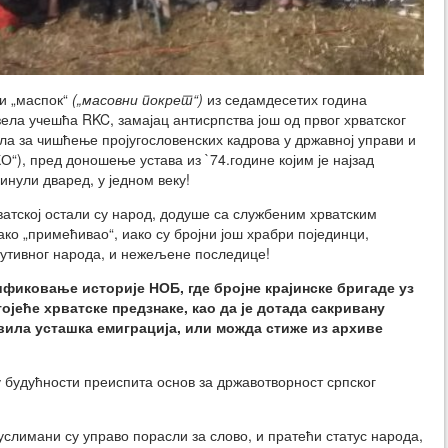
и „маспок“
(„масовни покрет“)
из седамдесетих година
узела учешћа RKC, замајац антисрпства још од првог хрватског
ла за чишћење пројугословенских кадрова у државној управи и
), пред доношење устава из `74.године којим је најзад
гинули дваред, у једном веку!
рватској остали су народ, додуше са службеним хрватским
ако „примећивао“, иако су бројни још храбри појединци,
тутивног народа, и нежељене последице!
фиковање историје НОБ, где бројне крајинске бригаде уз
ојеће хрватске предзнаке, као да је дотада сакривану
вила усташка емиграција, или можда стиже из архиве
 у будућности преиспита основ за државотворност српског
муслимани су управо порасли за слово, и пратећи статус народа,