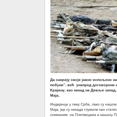
Да сакрију своје јавно испољено н
побуни“, већ унапред договорени 
Крајину, као некад на Дивљи запад
Маја.
Индијанце у лику Срба, лако су нашл
Маја, јер су некада глумили као стат
сниманим на Плитвицама и кањону Пак