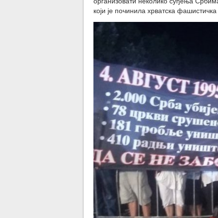
организовати неколико суђења Србима
који је починила хрватска фашистичка