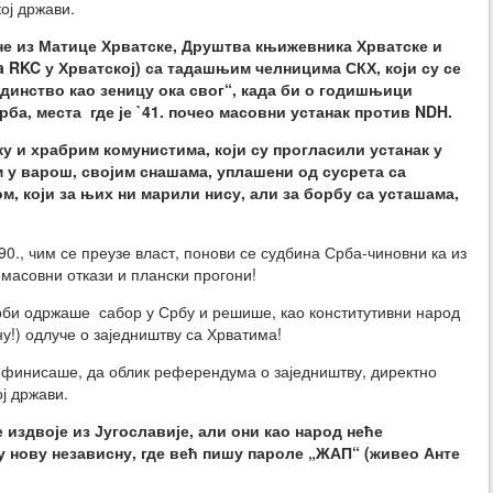
ој држави.
не из Матице Хрватске, Друштва књижевника Хрватске и
 RKC у Хрватској) са тадашњим челницима СКХ, који су се
единство као зеницу ока свог“, када би о годишњици
ба, места где је `41. почео масовни устанак против NDH.
ку и храбрим комунистима, који су прогласили устанак у
 у варош, својим снашама, уплашени од сусрета са
 који за њих ни марили нису, али за борбу са усташама,
90., чим се преузе власт, понови се судбина Срба-чиновни ка из
масовни откази и плански прогони!
Срби одржаше сабор у Србу и решише, као конститутивни народ
!) одлуче о заједништву са Хрватима!
ефинисаше, да облик референдума о заједништву, директно
ј држави.
издвоје из Југославије, али они као народ неће
 нову независну, где већ пишу пароле „ЖАП“ (живео Анте