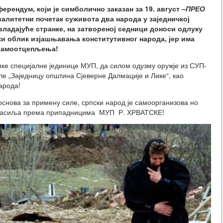
рендум, који је симболично заказан за 19. август –
ПРЕО
квалитетни почетак суживота два народа у заједничкој
ладајуће странке, на затвореној седници доноси одлуку
ки облик изјашњавања конститутивног народа, јер има
 самоотцепљења!
ике специјалне јединице МУП, да силом одузму оружје из СУП-
е „Заједницу општина Сјеверне Далмације и Лике“, као
арода!
г основа за примену силе, српски народ је самоорганизова но
 насиља према припадницима МУП Р. ХРВАТСКЕ!