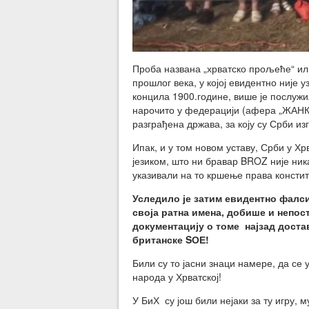
Проба названа „хрватско прољеће“ ил
прошлог века, у којој евидентно није 
концила 1900.године, више је послужи
нарочито у федерацији (афера „ЖАНКО“
разграђена држава, за коју су Срби из
Ипак, и у том новом уставу, Срби у Х
језиком, што ни бравар BROZ није ник
указивали на то кршење права консти
Уследило је затим евидентно фалси
своја ратна имена, добише и непост
документацију о томе најзад доста
британске SОЕ!
Били су то јасни знаци намере, да се
народа у Хрватској!
У БиХ су још били нејаки за ту игру, 