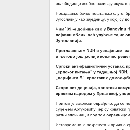
ослободиоце злобно називају окупатор
Некадашње бечко-пештанске слуге, бру
Југославију као заједницу, у којој су 
Чим `39.-е добише своју Banovinu 
појавни облик већ упућене тајне 
Југославији.
Проглашењем NDH и усвајањем расн
и његово још јасније коначно реше
Српски антифашистички устанак, п
„српског питања“ у тадашњој NDH
„варијанти Б“, хрватских домољуб
Скоро пет деценија, хрватски комун
српским народом у Хрватској, упор
Притом је законски одрађено, да се 
суђењем Артуковићу, јер су хрватски г
ратни злочинац и под том одредницом
Истовремено је покренута и прича о х