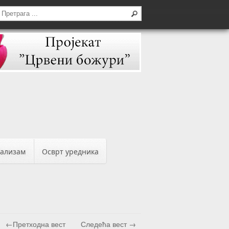
бализам
Осврт уредника
←Претходна вест
Следећа вест →