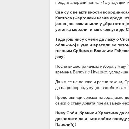
пред планирани попис`71., у заједничк
Све су ове активности координиса
Каптола (жаргонски назив средиштa
јавно још заклињали у „братство-ј
устанка морали ипак скокнути до Ср
Тада још нису смели да лажу о Сис
оближњој шуми и вратили се потом
гневним Србима и Васиљем Гаћешом,
јесу!
После вишестраначких избора у мају `
времена Banovine Hrvatske, уследише 
Да им се не понове и расни закони, 
да на референдуму (по важећем закону
Представници српског народа јасно д
овиси о ставу Хрвата према заједничко
Нису Срби бранили Хрватима да се 
дозволити да и њих собом поведу у
Павелић)!