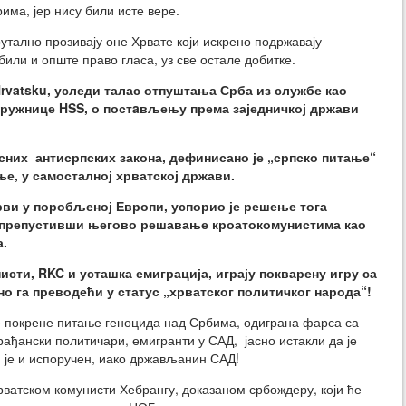
има, јер нису били исте вере.
тално прозивају оне Хрвате који искрено подржавају
добили и опште право гласа, уз све остале добитке.
Hrvatsku, уследи талас отпуштања Срба из службе као
окружнице HSS, о постaвљењу према заједничкој држави
их антисрпских закона, дефинисано је „српско питање“
ње, у самосталној хрватској држави.
рви у поробљеној Европи, успорио је решење тога
, препустивши његово решавање кроатокомунистима као
а.
исти, RKC и усташка емиграција, играју покварену игру са
но га преводећи у статус „хрватског политичког народа“!
не покрене питање геноцида над Србима, одиграна фарса са
рађански политичари, емигранти у САД, јасно истакли да је
 је и испоручен, иако држављанин САД!
рватском комунисти Хебрангу, доказаном србождеру, који ће