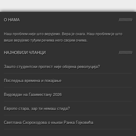
О НАМА
Наш проблем није што верујемо. Вера је снага. Наш проблем је што
више верујемо туђим речима него својим очима.
НАЈНОВИЈИ ЧЛАНЦИ
Зашто студентски протест није обојена револуција?
Последња времена и покајање
Видовдан на Газиместану 2026
Европо стара, зар ти немаш стида?
Светлана Скороходова о књизи Ранка Гојковића