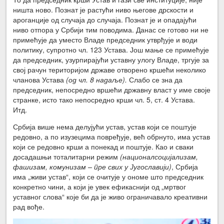
ништа ново. Познат је растући ниво његове дрскости и
ароганције од случаја до случаја. Познат је и опадајући
ниво отпора у Србији тим поводима. Данас се готово ни не
примећује да уместо Владе председник утврђује и води
политику, супротно чл. 123 Устава. Још мање се примећује
да председник, узурпирајући уставну улогу Владе, тргује за
свој рачун територијом државе отворено кршећи неколико
чланова Устава
(од чл. 8 надаље).
Слабо се зна да
председник, непосредно вршећи државну власт у име своје
странке, исто тако непосредно крши чл. 5, ст. 4 Устава.
Итд.
Србија више нема делујући устав, устав који се поштује
редовно, а по изузецима повређује, већ обрнуто, има устав
који се редовно крши а понекад и поштује. Као и сваки
досадашњи тоталитарни режим
(националсоцијализам,
фашизам, комунизам – пре свих у Југославији)
, Србија
има „живи устав“, који се очитује у ономе што председник
конкретно чини, а који је увек ефикаснији од „мртвог
уставног слова“ које би да је живо ограничавало креативни
рад вође.