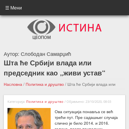
☰ Мени
Аутор:
Слободан Самарџић
Шта ће Србији влада или
председник као „живи устав“
Насловна
/
Политика и друштво
/
Шта ће Србији влада или
председник као „живи устав“
Категорија:
Политика и друштво
/
Објављено: 23/10/2020, 08:03
←Претходна вест
Следећа вест →
Ова ситуација понавља се већ
трећи пут. Пре садашњег случаја
слично је било 2014. и 2016.
године, после ванредних