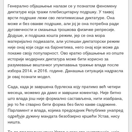
Генерално објашњење налази се у познатом феномену
диктатуре која тражи плебисцитарну подршку. У таквој
врсти подршке лежи сво легитимисање диктатуре. Она
може и без овакве подршке, али јој је она потребна ради
дуговечности и смањења трошкова физичке репресије.
Додуше, и подршка кошта режим, јер се она мора
материјално подмазати, али успешан диктаторски режим
није онај који седи на бајонетима, него онај који може да
покаже своју популарност. Ово кратко објашњење из опште
историје модерних диктатура може бити корисно за
разумевање вештачког упумпавања тражње владе после
избора 2014. и 2016. године. Данашња ситуација надрасла
је овај познати модел.
Сада, када је завршена бурлеска коју пратимо већ четири
месеца, можемо да дамо и завршни коментар. Није битно
што влада још није формално састављена, нити изабрана,
јер то ће стварно бити форма без било какве садржине.
Парламент и влада, којима председник Републике унапред
одређује дужину мандата безобзирно кршећи Устав, нису
ништа.
То да председник крши Устав и гази све институције, није