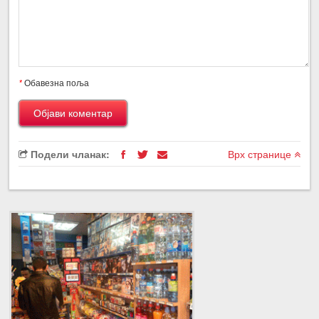
*
Обавезна поља
Подели чланак:
Врх странице