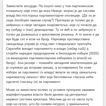
Замислите апсурда. Па пошто нико у том партизанском
позоришту није хтео да игра Немце, морао је да састави
владу без постојања парламентарне опозиције.
(Да ли је
игде постојао овакав случај?)
Претерао је толико да је
забринуо и своје западне покровитеље, који су почели да
му гунђају о (као) демократији. Ту се већ и он забринуо и
почео да размишља о креативном решењу. А то значи и да
вук буде сит и козе на броју. Најновија противуставна
смицалица управо је плод овог стваралачког прегнућа.
Скратиће мандат парламенту и влади
(запад сит)
а
спојиће наредне председничке и београдске изборе (2022)
са ванредним парламентарним изборима
(и власт на
броју).
Још јасније – показаће западним заштитницима да
је спреман да исправи грешку, а истовремено ће нове
изборе за парламент
(и владу)
везати за своју умишљену
харизматску личност због које бесловесни гласачи неће
одолети гласању (и) за парламент.
Може се замислити колико су уставне препреке оваквим
марифетлуцима власти биле далеко од централног
нервног система креатора. Мислим да их се овога пута
није ни сетио, што би сасвим сигурно, у замишљеној