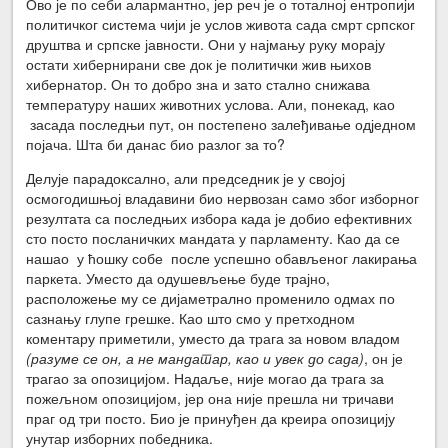
Ово је по себи алармантно, јер реч је о тоталној ентропији
политичког система чији је услов живота сада смрт српског
друштва и српске јавности. Они у најмању руку морају
остати хибернирани све док је политички жив њихов
хибернатор. Он то добро зна и зато стално снижава
температуру наших животних услова. Али, понекад, као
засада последњи пут, он постепено залеђивање одједном
појача. Шта би данас био разлог за то?
Делује парадоксално, али председник је у својој
осмогодишњој владавини био нервозан само због изборног
резултата са последњих избора када је добио ефективних
сто посто посланичких мандата у парламенту. Као да се
нашао у ћошку собе после успешно обављеног лакирања
паркета. Уместо да одушевљење буде трајно,
расположење му се дијаметрално променило одмах по
сазнању глупе грешке. Као што смо у претходном
коментару приметили, уместо да трага за новом владом
(разуме се он, а не мандатар, као и увек до сада)
, он је
трагао за опозицијом. Надаље, није могао да трага за
пожељном опозицијом, јер она није прешла ни тричави
праг од три посто. Био је принуђен да креира опозицију
унутар изборних победника.