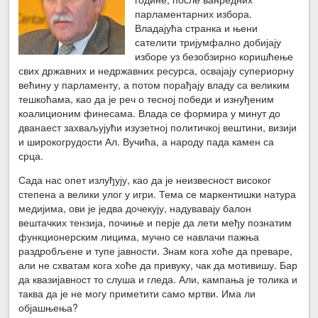
парламентарних избора.
Владајућа странка и њени
сателити тријумфално добијају
изборе уз безобзирно коришћење
свих државних и недржавних ресурса, освајају супериорну
већину у парламенту, а потом порађају владу са великим
тешкоћама, као да је реч о тесној победи и изнуђеним
коалиционим финесама. Влада се формира у минут до
дванаест захваљујући изузетној политичкој вештини, визији
и широкогрудости Ал. Вучића, а народу пада камен са
срца.
Сада нас опет излуђују, као да је неизвесност високог
степена а велики улог у игри. Тема се маркентишки натура
медијима, ови је једва дочекују, надувавају балон
вештачких тензија, почиње и перје да лети међу познатим
функционерским лицима, мучно се навлачи пажња
раздробљене и тупе јавности. Знам кога хоће да преваре,
али не схватам кога хоће да привуку, чак да мотивишу. Бар
да квазијавност то слуша и гледа. Али, кампања је толика и
таква да је не могу приметити само мртви. Има ли
објашњења?