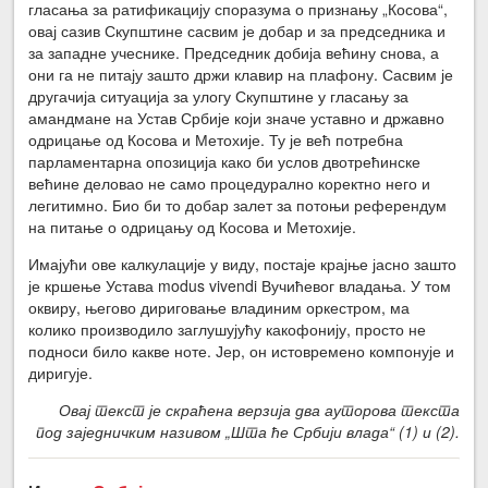
гласања за ратификацију споразума о признању „Косова“,
овај сазив Скупштине сасвим је добар и за председника и
за западне учеснике. Председник добија већину снова, а
они га не питају зашто држи клавир на плафону. Сасвим је
другачија ситуација за улогу Скупштине у гласању за
амандмане на Устав Србије који значе уставно и државно
одрицање од Косова и Метохије. Ту је већ потребна
парламентарна опозиција како би услов двотрећинске
већине деловао не само процедурално коректно него и
легитимно. Био би то добар залет за потоњи референдум
на питање о одрицању од Косова и Метохије.
Имајући ове калкулације у виду, постаје крајње јасно зашто
је кршење Устава modus vivendi Вучићевог владања. У том
оквиру, његово дириговање владиним оркестром, ма
колико производило заглушујућу какофонију, просто не
подноси било какве ноте. Јер, он истовремено компонује и
диригује.
Овај текст је скраћена верзија два ауторова текста
под заједничким називом „Шта ће Србији влада“ (1) и (2).