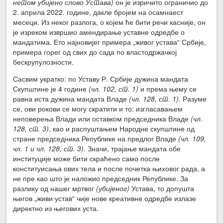
нетом убијено слово Устава)
он је изричито ограничио до
2. априла 2022. године, дакле бројем на осамнаест
месеци. Из неког разлога, о којем ће бити речи касније, он
је изреком извршио амендирање уставне одредбе о
мандатима. Ето најновијег примера „живог устава“ Србије,
примера горег од свих до сада по властодржачкој
бескрупулозности.
Сасвим укратко: по Уставу Р. Србије дужина мандата
Скупштине је 4 године
(чл. 102, ст. 1)
и према њему се
равна иста дужина мандата Владе
(чл. 128, ст. 1).
Разуме
се, ови рокови се могу скратити и то: изгласавањем
неповерења Влади или оставком председника Владе
(чл.
128, ст. 3)
, као и распуштањем Народне скупштине од
стране председника Републике на предлог Владе
(чл. 109,
чл. 1 и чл. 128, ст. 3).
Значи, трајање мандата обе
институције може бити скраћено само после
конституисања ових тела и после почетка њиховог рада, а
не пре као што је наложио председник Републике. За
разлику од нашег мртвог
(убијеног)
Устава, то допушта
његов „живи устав“ чије нове креативне одредбе излазе
директно из његових уста.