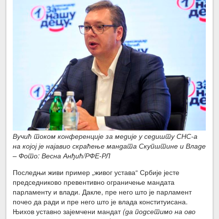
Вучић током конференције за медије у седишту СНС-а
на којој је најавио скраћење мандата Скупштине и Владе
– Фото: Весна Анђић/РФЕ-РЛ
Последњи живи пример „живог устава“ Србије јесте
председниково превентивно ограничење мандата
парламенту и влади. Дакле, пре него што је парламент
почео да ради и пре него што је влада конституисана.
Њихов уставно зајемчени мандат
(да подсетимо на ово