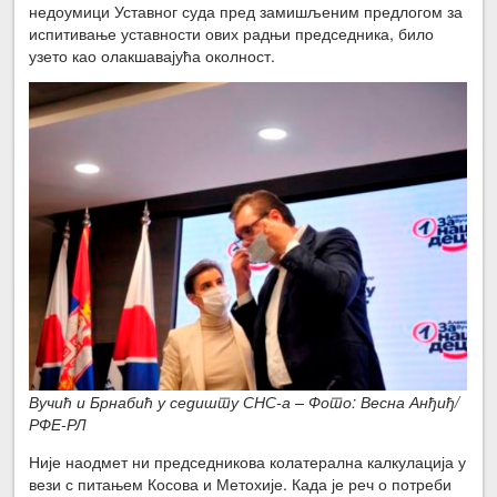
недоумици Уставног суда пред замишљеним предлогом за
испитивање уставности ових радњи председника, било
узето као олакшавајућа околност.
Вучић и Брнабић у седишту СНС-а – Фото: Весна Анђиђ/
РФЕ-РЛ
Није наодмет ни председникова колатерална калкулација у
вези с питањем Косова и Метохије. Када је реч о потреби