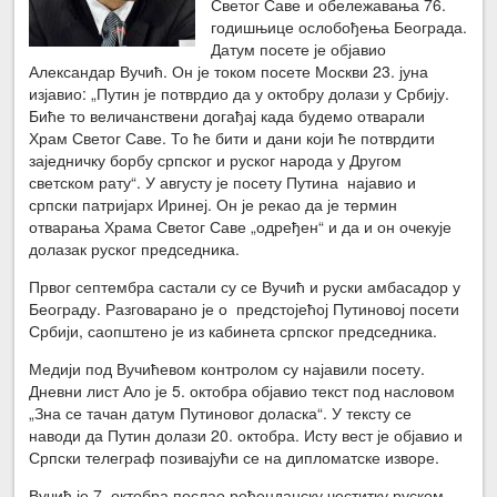
Светог Саве и обележавања 76.
годишњице ослобођења Београда.
Датум посете је објавио
Александар Вучић. Он је током посете Москви 23. јуна
изјавио: „Путин је потврдио да у октобру долази у Србију.
Биће то величанствени догађај када будемо отварали
Храм Светог Саве. То ће бити и дани који ће потврдити
заједничку борбу српског и руског народа у Другом
светском рату“. У августу је посету Путина најавио и
српски патријарх Иринеј. Он је рекао да је термин
отварања Храма Светог Саве „одређен“ и да и он очекује
долазак руског председника.
Првог септембра састали су се Вучић и руски амбасадор у
Београду. Разговарано је о предстојећој Путиновој посети
Србији, саопштено је из кабинета српског председника.
Медији под Вучићевом контролом су најавили посету.
Дневни лист Ало је 5. октобра објавио текст под насловом
„Зна се тачан датум Путиновог доласка“. У тексту се
наводи да Путин долази 20. октобра. Исту вест је објавио и
Српски телеграф позивајући се на дипломатске изворе.
Вучић је 7. октобра послао рођенданску честитку руском