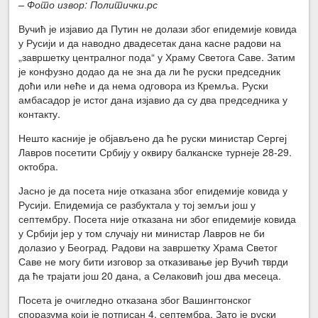
– Фото извор: Политички
.
рс
Вучић је изјавио да Путин не долази због епидемије ковида
у Русији и да наводно двадесетак дана касне радови на
„завршетку централног пода“ у Храму Светога Саве. Затим
је конфузно додао да не зна да ли ће руски председник
доћи или неће и да нема одговора из Кремља. Руски
амбасадор је истог дана изјавио да су два председника у
контакту.
Нешто касније је објављено да ће руски министар Сергеј
Лавров посетити Србију у оквиру балканске турнеје 28-29.
октобра.
Јасно је да посета није отказана због епидемије ковида у
Русији. Епидемија се разбуктала у тој земљи још у
септембру. Посета није отказана ни због епидемије ковида
у Србији јер у том случају ни министар Лавров не би
долазио у Београд. Радови на завршетку Храма Светог
Саве не могу бити изговор за отказивање јер Вучић тврди
да ће трајати још 20 дана, а Селаковић још два месеца.
Посета је очигледно отказана због Вашингтонског
споразума који је потписан 4. септембра. Зато је руски