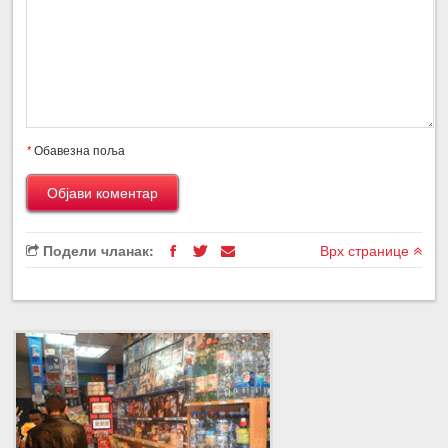
*
Обавезна поља
Подели чланак:
Врх странице