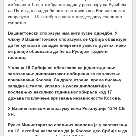
амбасадор 1. септембра потврдио у разговору са Вучићем
да Путин долази, да би након потписивања Вашингтонског
споразума – 13. октобра српском председнику саопштио
супротно.
Вашингтонски споразум има антируске одредбе. У
члану 8 Вашингтонског споразума се Србија обавезује
да ће куповати западне енергенте уместо руских, иако
се раније обавезала да ће са Русијом градити
гасовод.
У члану 15 Србија се обавезала на једногодишње
замрзавање дипломатског лобирања за повлачење
признавања Косова. Са друге стране, према писању
западне штампе, управо је руска дипломатија у
последњих неколико година излобирала код 17
држава повлачење признања независности Косова.
У Вашингтонском споразуму нема Резолуције 1244 СБ
УН.
Руско Министарство спољних послова је у саопштењу
од 12. октобра нагласило да је Косово део Србије и да