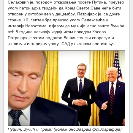
Селаковић је, поводом отказивања посете Путина, преузео
улогу патријарха тврдећи да Храм Светог Саве неће бити
отворен у октобру већ у децембру. Патријарх је, са друге
стране, 16. септембра преузео улогу Селаковића у
интервју Новостима изјавом да му није јасно зашто Вучића
већ 8 година називају издајником поводом Косова.
Патријарх је затим подржао Вашингтонски споразум и
„велику и историјску улогу“ САД у његовом постизању.
Путин, Вучић и Трамп (колаж инстаграм фотографија)