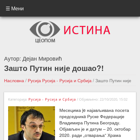
☰ Мени
Аутор:
Дејан Мировић
Зашто Путин није дошао?!
Насловна
/
Русија
Русија - Русија и Србија
/
Зашто Путин није
дошао?!
Категорија:
Русија - Русија и Србија
/
Објављено: 22/10/2020, 15:02
←Претходна вест
Следећа вест →
Месецима je најављивана посета
председникa Руске Федерације
Владимира Путина Београду.
Објављен је и датум – 20. октобар
2020. ради „отварања“ Храма