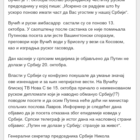
председнику у којој пише: „Искрено се радујем што ћу
ускоро поново имати част да Вас угостим у нашој Србији“.
Вучић и руски амбасадор састали су се поново 13.
октобра. У саопштењу после састанка се није помињала
Путинова посета али јесте Вашингтонски споразум,
преговори које Вучић води у Бриселу у вези са Косовом,
као и изградња руског гасовода.
Дан касније у српским медијима је објављено да Путин не
долази у Србију 20. октобра.
Власти у Србији су конфузно покушале да умање значај
ове изненадне и за њих непријатне вести. На Вучићу
блиској ТВ Нова С sе 15. октобра причало о неименованом
руском дипломати који је наводно обмануо Србију(!?)
поводом посете и да осим Путина неће доћи ни министар
спољних послова Лавров. Информер је следећег дана
објавио да је посета отказана због епидемије ковида у
Србији. Српски телеграф је истог дана на насловној страни
објавио: „Путин не долази у Србију: страхује за живот“.
Генерални секретар председника Србије Никола