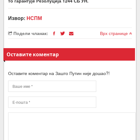
то гарантује Резолуција 1244 СБ УН.
Извор:
НСПМ
Подели чланак:
Врх странице
Оставите коментар
Оставите коментар на Зашто Путин није дошао?!