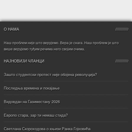
О НАМА
Наш проблем није што верујемо. Вера је снага. Наш проблем је што
више верујемо туђим речима него својим очима.
НАЈНОВИЈИ ЧЛАНЦИ
Зашто студентски протест није обојена револуција?
Последња времена и покајање
Видовдан на Газиместану 2026
Европо стара, зар ти немаш стида?
Светлана Скороходова о књизи Ранка Гојковића