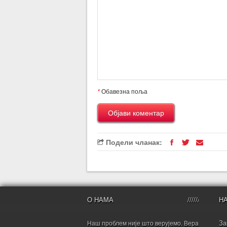
*
Обавезна поља
Подели чланак:
О НАМА
Н
За
Наш проблем није што верујемо. Вера