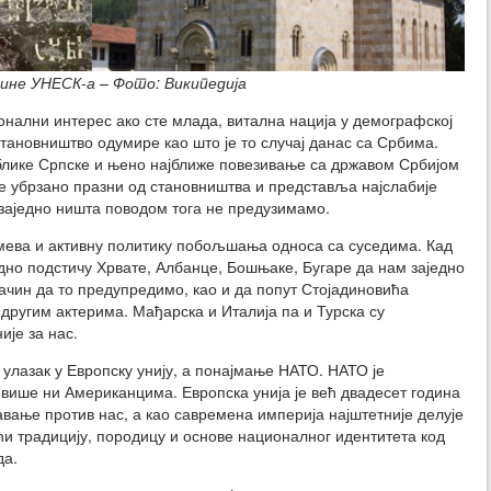
ине УНЕСК-а – Фото: Википедија
онални интерес ако сте млада, витална нација у демографској
 становништво одумире као што је то случај данас са Србима.
блике Српске и њено најближе повезивање са државом Србијом
е убрзано празни од становништва и представља најслабије
заједно ништа поводом тога не предузимамо.
мева и активну политику побољшања односа са суседима. Кад
дно подстичу Хрвате, Албанце, Бошњаке, Бугаре да нам заједно
начин да то предупредимо, као и да попут Стојадиновића
другим актерима. Мађарска и Италија па и Турска су
ије за нас.
улазак у Европску унију, а понајмање НАТО. НАТО је
 више ни Американцима. Европска унија је већ двадесет година
вање против нас, а као савремена империја најштетније делује
ћи традицију, породицу и основе националног идентитета код
да.