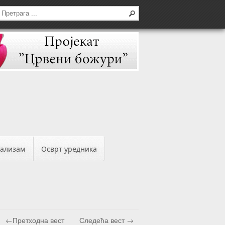
бализам
Осврт уредника
←Претходна вест
Следећа вест →