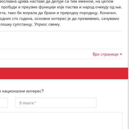
вославна црква настави да делује са тим именом, на целом
а пробуди и преузме функције које паства и народ очекују од ње.
ета, тако би морала да брани и природну породицу. Коначно,
ходних сто година, основни интерес је да преживимо, сачувамо
лошку супстанцу. Упркос свему.
Врх странице
ки национални интерес?