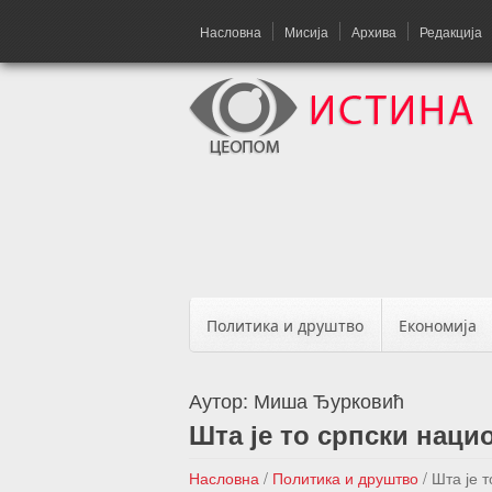
Насловна
Мисија
Архива
Редакција
Политика и друштво
Економија
Аутор:
Миша Ђурковић
Шта је то српски наци
Насловна
/
Политика и друштво
/
Шта је 