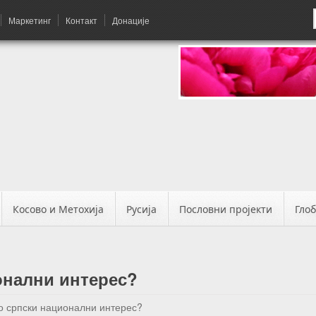
Маркетинг
Контакт
Донације
Косово и Метохија
Русија
Пословни пројекти
Гло
онални интерес?
то српски национални интерес?