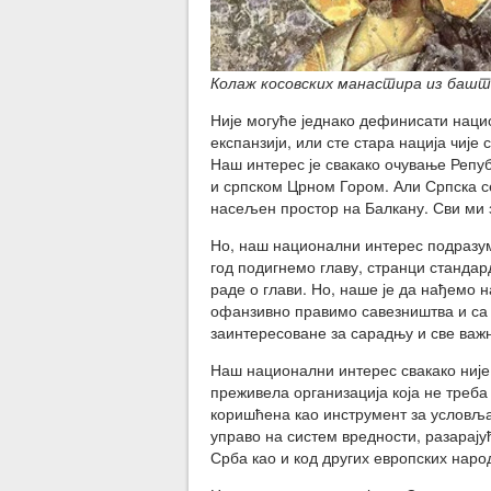
Колаж косовских манастира из башт
Није могуће једнако дефинисати наци
експанзији, или сте стара нација чије
Наш интерес је свакако очување Репу
и српском Црном Гором. Али Српска с
насељен простор на Балкану. Сви ми 
Но, наш национални интерес подразу
год подигнемо главу, странци стандар
раде о глави. Но, наше је да нађемо 
офанзивно правимо савезништва и са 
заинтересоване за сарадњу и све важн
Наш национални интерес свакако није 
преживела организација која не треба
коришћена као инструмент за условља
управо на систем вредности, разарају
Срба као и код других европских наро