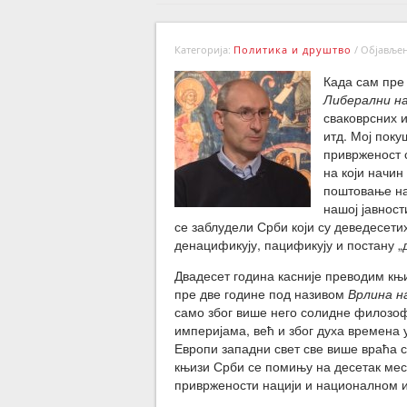
Категорија:
Политика и друштво
/
Објављено
Када сам пре
Либерални н
сваковрсних и
итд. Мој пок
приврженост 
на који начин
поштовање на
нашој јавност
се заблудели Срби који су деведесети
денацификују, пацификују и постану „
Двадесет година касније преводим књ
пре две године под називом
Врлина н
само због више него солидне филозоф
империјама, већ и због духа времена 
Европи западни свет све више враћа с
књизи Срби се помињу на десетак мест
привржености нацији и националном и