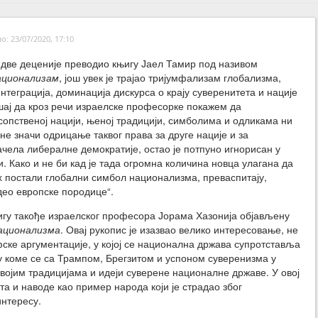
: 23/07/2020, 17:10
 две деценије преводио књигу Јаел Тамир под називом
ационализам
, још увек је трајао тријумфализам глобализма,
нтеграција, доминација дискурса о крају суверенитета и нације
ушај да кроз речи израелске професорке покажем да
сопственој нацији, њеној традицији, симболима и одликама ни
 не значи одрицање таквог права за друге нације и за
чела либералне демократије, остао је потпуно игнорисан у
и. Како и не би кад је тада огромна количина новца улагана да
х постали глобални симбол национализма, преваспитају,
део европске породице“.
игу такође израелског професора Јорама Хазонија објављену
ационализма
. Овај рукопис је изазвао велико интересовање, не
ске аргументације, у којој се национална држава супротставља
у коме се са Трампом, Брегзитом и успоном суверенизма у
војим традицијама и идеји суверене националне државе. У овој
а и наводе као пример народа који је страдао због
нтересу.