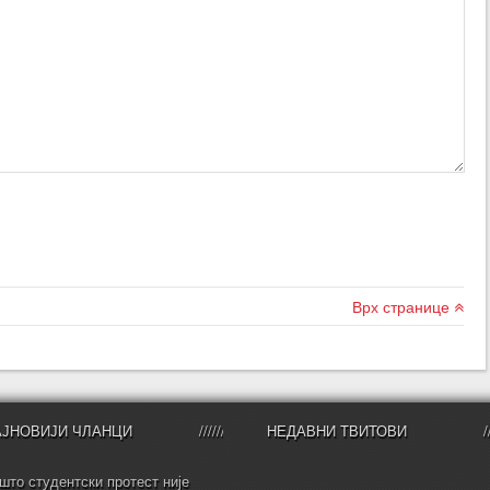
Врх странице
АЈНОВИЈИ ЧЛАНЦИ
НЕДАВНИ ТВИТОВИ
што студентски протест није