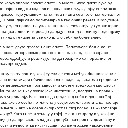
во корумпиране српске елите на много нивоа дигле руке од
е најпре видети код наших пословних људи, тајкуна или како
ецикесе, које углавном не занима ништа сем голог материјалног
у. Новац дају само политичарима као облик рекета и корупције,
алну одговорност па уплате нешто за екологију, у хуманитарне
 националног интереса је да дају новац да подигну негде цркву
ту индулгенције за све оно што о себи најбоље знају.
за многе друге делове наше елите. Политичаре боље да не
г текста игноришемо реално стање елите од које заправо
ерес одређује и реализује, па да говоримо са нормативног
важнији задаци.
еку врсту лопте у којој су сви аспекти међусобно повезани и
наши политичари обично последње виде, од система вредности.
осећај заједничке припадности и систем вредности као што су
шта мање нису важне јаке институције, владавина права и
ама управљају. Како човек да гради код себе и деце осећај
ом, ако се осећа потлачено у својој земљи, ако зна да постоје
 њега, и ако не осећа сигурност за свој посао, за живот своје
лицу? Како волети земљу у којој те стално краду и у којој не
ције је да пре свега млади људи губе поверење у домовину и
ости и недостатка институција постаје угрожен најосновнији