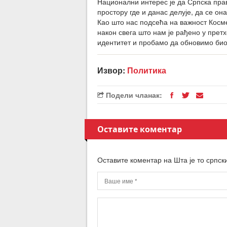
Национални интерес је да Српска пра
простору где и данас делује, да се он
Као што нас подсећа на важност Косм
након свега што нам је рађено у прет
идентитет и пробамо да обновимо био
Извор:
Политика
Подели чланак:
Оставите коментар
Оставите коментар на Шта је то српс