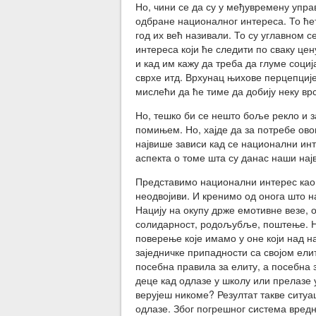
Но, чини се да су у међувремену упра
одбране националног интереса. То ћет
год их већ називали. То су углавном с
интереса који ће следити по сваку цен
и кад им кажу да треба да глуме социј
сврхе итд. Врхунац њихове перцепције
мислећи да ће тиме да добију неку врс
Но, тешко би се нешто боље рекло и 
помињем. Но, хајде да за потребе ово
највише зависи кад се национални инт
аспекта о томе шта су данас наши нај
Представимо национални интерес као н
неодвојиви. И кренимо од онога што 
Нацију на окупу држе емотивне везе, 
солидарност, родољубље, поштење. Ни
поверење које имамо у оне који над н
заједничке припадности са својом елит
посебна правила за елиту, а посебна за
деце кад одлазе у школу или прелазе у
верујеш никоме? Резултат такве ситуа
одлазе. Због погрешног система вредн