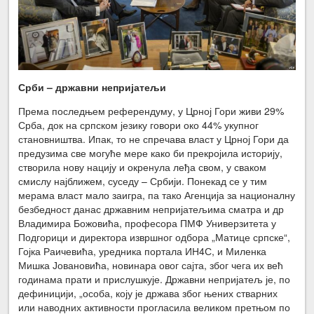
Срби – државни непријатељи
Према последњем референдуму, у Црној Гори живи 29%
Срба, док на српском језику говори око 44% укупног
становништва. Ипак, то не спречава власт у Црној Гори да
предузима све могуће мере како би прекројила историју,
створила нову нацију и окренула леђа свом, у сваком
смислу најближем, суседу – Србији. Понекад се у тим
мерама власт мало заигра, па тако Агенција за националну
безбедност данас државним непријатељима сматра и др
Владимира Божовића, професора ПМФ Универзитета у
Подгорици и директора извршног одбора „Матице српске“,
Гојка Раичевића, уредника портала ИН4С, и Миленка
Мишка Јовановића, новинара овог сајта, због чега их већ
годинама прати и прислушкује. Државни непријатељ је, по
дефиницији, „особа, коју је држава због њених стварних
или наводних активности прогласила великом претњом по