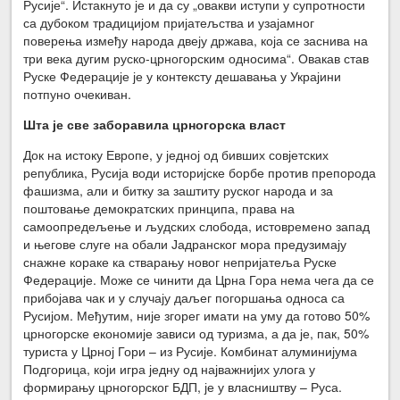
Русије“. Истакнуто је и да су „овакви иступи у супротности
са дубоком традицијом пријатељства и узајамног
поверења између народа двеју држава, која се заснива на
три века дугим руско-црногорским односима“. Овакав став
Руске Федерације је у контексту дешавања у Украјини
потпуно очекиван.
Шта је све заборавила црногорска власт
Док на истоку Европе, у једној од бивших совјетских
република, Русија води историјске борбе против препорода
фашизма, али и битку за заштиту руског народа и за
поштовање демократских принципа, права на
самоопредељење и људских слобода, истовремено запад
и његове слуге на обали Јадранског мора предузимају
снажне кораке ка стварању новог непријатеља Руске
Федерације. Може се чинити да Црна Гора нема чега да се
прибојава чак и у случају даљег погоршања односа са
Русијом. Међутим, није згорег имати на уму да готово 50%
црногорске економије зависи од туризма, а да је, пак, 50%
туриста у Црној Гори – из Русије. Комбинат алуминијума
Подгорица, који игра једну од најважнијих улога у
формирању црногорског БДП, је у власништву – Руса.