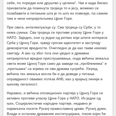
себе, по поредак или друштво у целини“. Чак и када бисмо
прихватили да поменута тројица то и јесу, можемо се
позабавити и питањем шта је то што их повезује, па самим
тим и чини непријатељима Црне Горе.
Пре свега, интелектуалци су. Сва тројица су Срби, у то
нема сумње. Сва тројица се противе уласку Црне Горе у
НАТО. Заједно, они су једни од ретких који штите интересе
Срба у Црној Гори, чувају српски идентитет и заступају
демократске вредности. Очигледно је да као такви некоме
сметају. А ако су због тога они уједно и државни
непријатељи вредни прислушкивања, онда већина земаља
света може Црној Гори само да завиди на „проблемима“ и
„претњама“ са којима се ова држава сусреће. Узгред,
већина тих земаља могла би и да доведе у питање
оправданост оваквих потеза АНБ, као у крајњој линији и
њихову легалност.
Наравно, и већина опозиционих партија у Црној Гори се
активно противи уласку Црне Горе у НАТО. Из једне од
њих, Социјалистичке народне партије, недавно је
најављена посете Руској православној цркви, Руској думи,
Влади и осталим државним институцијама, током којих ће