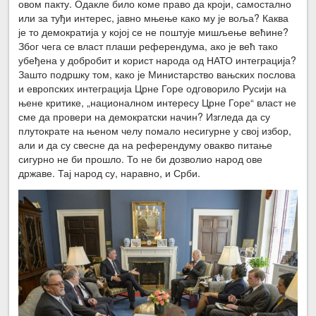
овом пакту. Одакле било коме право да кроји, самостално
или за туђи интерес, јавно мњење како му је воља? Каква
је то демократија у којој се не поштује мишљење већине?
Због чега се власт плаши референдума, ако је већ тако
убеђена у добробит и корист народа од НАТО интеграција?
Зашто подршку том, како је Министарство вањских послова
и европских интеграција Црне Горе одговорило Русији на
њене критике, „националном интересу Црне Горе“ власт не
сме да провери на демократски начин? Изгледа да су
плутократе на њеном челу помало несигурне у свој избор,
али и да су свесне да на референдуму овакво питање
сигурно не би прошло. То не би дозволио народ ове
државе. Тај народ су, наравно, и Срби.