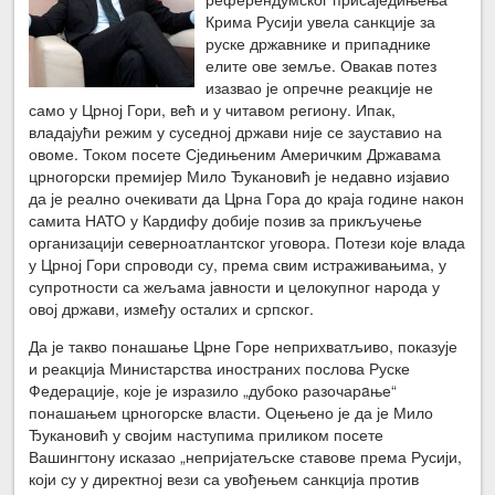
Крима Русији увела санкције за
руске државнике и припаднике
елите ове земље. Овакав потез
изазвао је опречне реакције не
само у Црној Гори, већ и у читавом региону. Ипак,
владајући режим у суседној држави није се зауставио на
овоме. Током посете Сједињеним Америчким Државама
црногорски премијер Мило Ђукановић је недавно изјавио
да је реално очекивати да Црна Гора до краја године након
самита НАТО у Кардифу добије позив за прикључење
организацији северноатлантског уговора. Потези које влада
у Црној Гори спроводи су, према свим истраживањима, у
супротности са жељама јавности и целокупног народа у
овој држави, између осталих и српског.
Да је такво понашање Црне Горе неприхватљиво, показује
и реакција Министарства иностраних послова Руске
Федерације, које је изразило „дубоко разочарaње“
понашањем црногорске власти. Оцењено је да је Мило
Ђукановић у својим наступима приликом посете
Вашингтону исказао „непријатељске ставове према Русији,
који су у директној вези са увођењем санкција против