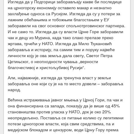
Изгледа да у Подгорици заборављају какве би последице
на црногорску економију оставило макар и незнатно
захлађење односа са Русијом. Изгледа да су у потери за
лажним обећањима и тобожњим благостањем у ЕУ
заборавили на свог основног спољнотрговинског партнера.
И не само то. Изгледа да су власти Црне Горе заборавили
чак и децу из Мурина, када тако олако прелазе преко
жртава, трчећи у НАТО. Изгледа да Мило Ђукановић
заборавља и историју, па самим тим и поруку највеће
личности коју је ова земља дала свету, Светог Петра
Цетињског, о неопходности чувања „верности
благочестивој и христољубивој Русији“.
Али, најважније, изгледа да тренутна власт у земљи
заборавља оне који су је на то место довели – заборавља
народ.
Већина истраживања јавног мњења у Црној Гори, па чак и
она финансирана са запада, показују да је више од 45%
становништва против уласка у НАТО, док је око 20%
неопредељено. Поставља се питање колико су легитимни
потези црногорске власти, која свим средствима, па и
медијском блокадом и цензуром, води Црну Гору према