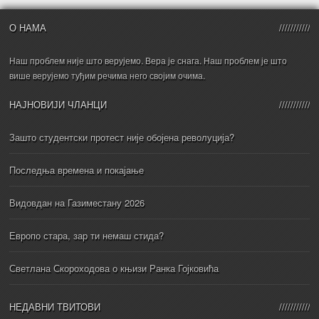
О НАМА
Наш проблем није што верујемо. Вера је снага. Наш проблем је што
више верујемо туђим речима него својим очима.
НАЈНОВИЈИ ЧЛАНЦИ
Зашто студентски протест није обојена револуција?
Последња времена и покајање
Видовдан на Газиместану 2026
Европо стара, зар ти немаш стида?
Светлана Скороходова о књизи Ранка Гојковића
НЕДАВНИ ТВИТОВИ