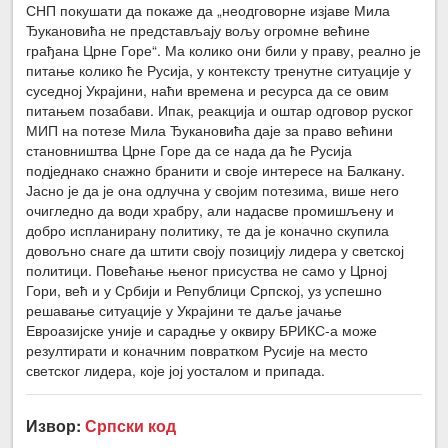
СНП покушати да покаже да „неодговорне изјаве Мила
Ђукановића не представљају вољу огромне већине
грађана Црне Горе“. Ма колико они били у праву, реално је
питање колико ће Русија, у контексту тренутне ситуације у
суседној Украјини, наћи времена и ресурса да се овим
питањем позабави. Ипак, реакција и оштар одговор руског
МИП на потезе Мила Ђукановића даје за право већини
становништва Црне Горе да се нада да ће Русија
подједнако снажно бранити и своје интересе на Балкану.
Јасно је да је она одлучна у својим потезима, више него
очигледно да води храбру, али надасве промишљену и
добро испланирану политику, те да је коначно скупила
довољно снаге да штити своју позицију лидера у светској
политици. Повећање њеног присуства не само у Црној
Гори, већ и у Србији и Републици Српској, уз успешно
решавање ситуације у Украјини те даље јачање
Евроазијске уније и сарадње у оквиру БРИКС-а може
резултирати и коначним повратком Русије на место
светског лидера, које јој уосталом и припада.
Извор:
Српски код