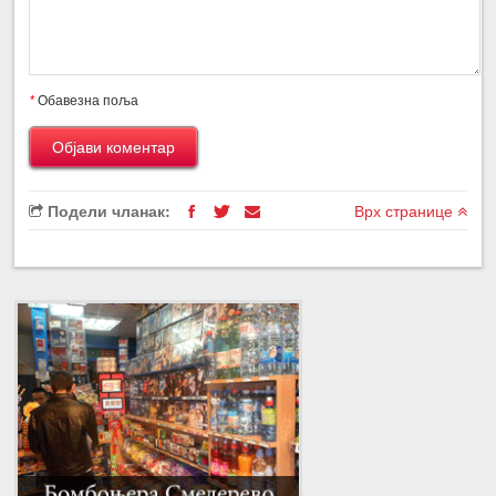
*
Обавезна поља
Подели чланак:
Врх странице