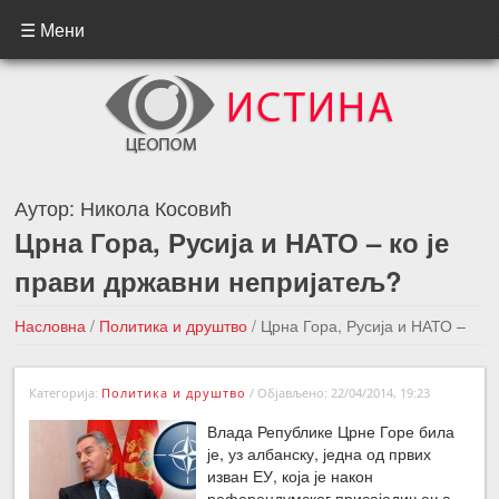
☰ Мени
Аутор:
Никола Косовић
Црна Гора, Русија и НАТО – ко је
прави државни непријатељ?
Насловна
/
Политика и друштво
/
Црна Гора, Русија и НАТО –
ко је прави државни непријатељ?
Категорија:
Политика и друштво
/
Објављено: 22/04/2014, 19:23
←Претходна вест
Следећа вест →
Влада Републике Црне Горе била
је, уз албанску, једна од првих
изван ЕУ, која је након
референдумског присаједињења