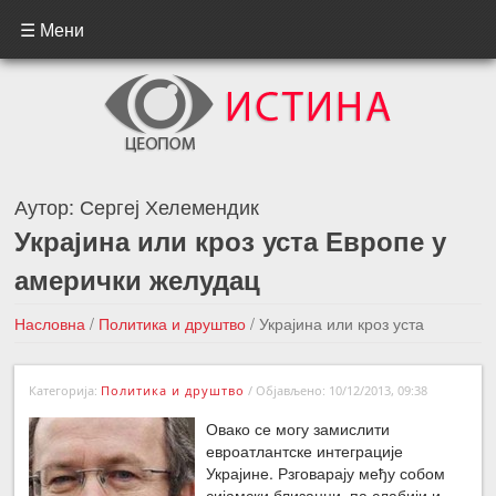
☰ Мени
Аутор:
Сергеј Хелемендик
Украјина или кроз уста Европе у
амерички желудац
Насловна
/
Политика и друштво
/
Украјина или кроз уста
Европе у амерички желудац
Категорија:
Политика и друштво
/
Објављено: 10/12/2013, 09:38
←Претходна вест
Следећа вест →
Овако се могу замислити
евроатлантске интеграције
Украјине. Рзговарају међу собом
сијамски близанци, па слабији и