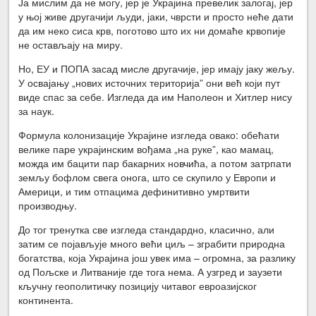
Ја мислим да не могу, јер је Украјина превелик залогај, јер
у њој живе другачији људи, јаки, чврсти и просто неће дати
да им неко сиса крв, поготово што их ни домаће крвопије
не остављају на миру.
Но, ЕУ и ПОПА засад мисле другачије, јер имају јаку жељу.
У освајању „нових источних територија” они већ који пут
виде спас за себе. Изгледа да им Наполеон и Хитлер нису
за наук.
Формула колонизације Украјине изгледа овако: обећати
велике паре украјинским вођама „на руке”, као мамац,
можда им бацити пар бакарних новчића, а потом затрпати
земљу бофлом свега онога, што се скупило у Европи и
Америци, и тим отпацима дефинитивно умртвити
производњу.
До тог тренутка све изгледа стандардно, класично, али
затим се појављује много већи циљ – зграбити природна
богатства, која Украјина још увек има – огромна, за разлику
од Пољске и Литваније где тога нема. А узгред и заузети
кључну геополитичку позицију читавог евроазијског
континента.