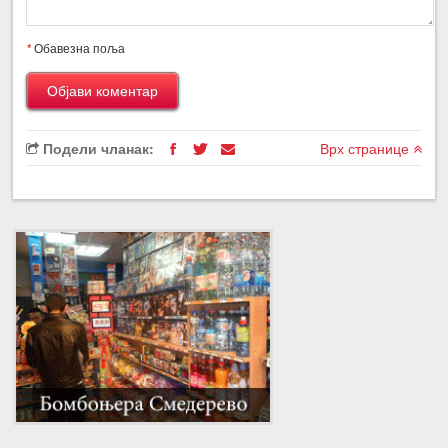
*
Обавезна поља
Подели чланак:
Врх странице