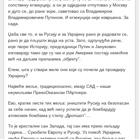
сопствену егзекуцију, а он је одједном отпутовао у Москву
и дуго се, до ране зоре, саветовао са Владимиром
Владимировичем Путином. И егзекуција није извршена. За
сада.
Џаба све то, и за Русију и за Украјину рано је радовати се,
рано је да пљушти вода на уста. Зато, одлучујуће речи,
које творе Историју, председници Путин и Јанукович
изговарају тамо где су чак и уши Америке постају немоћне
већ на даљим прилазима „објекту”.
Елем, шта у ствари желе они који су почели да прождиру
Украјину?
Највеће жеље, традиционално, имају САД – наши
неумољиви ПрекоОкеански ПАртнери.
Ево, кратке листе тих жеља: уништити Русију на безопасан
за себе начин, кад већ нису успели да је бомбардују
атомским бомбама у стилу „Дропшот”…
То је кристални сан Запада, тај сан има преко хиљаду
година… Сукобити Европу и Русију. Уз помоћ Украјине,
увући Европу у активни сукоб са Русијом, још боље у рат,