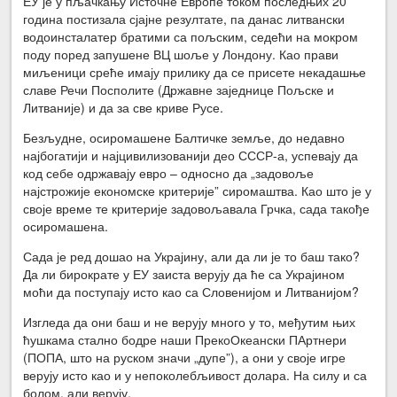
ЕУ је у пљачкању Источне Европе током последњих 20
година постизала сјајне резултате, па данас литвански
водоинсталатер братими са пољским, седећи на мокром
поду поред запушене ВЦ шоље у Лондону. Као прави
миљеници среће имају прилику да се присете некадашње
славе Речи Посполите (Државне заједнице Пољске и
Литваније) и да за све криве Русе.
Безљудне, осиромашене Балтичке земље, до недавно
најбогатији и најцивилизованији део СССР-а, успевају да
код себе одржавају евро – односно да „задовоље
најстрожије економске критерије” сиромаштва. Као што је у
своје време те критерије задовољавала Грчка, сада такође
осиромашена.
Сада је ред дошао на Украјину, али да ли је то баш тако?
Да ли бирократе у ЕУ заиста верују да ће са Украјином
моћи да поступају исто као са Словенијом и Литванијом?
Изгледа да они баш и не верују много у то, међутим њих
ћушкама стално бодре наши ПрекоОкеански ПАртнери
(ПОПА, што на руском значи „дупе”), а они у своје игре
верују исто као и у непоколебљивост долара. На силу и са
болом, али верују.