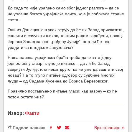
До сада то није урађено само због једног разлога – да се
не уплаши богата украјинска елита, која је побркала стране
света.
Они из Доњецка још увек верују да ће их Запад прихватити,
спасити и сачувати њихов, тешким радом зарађени, новац.
Јер ако Запад заврне „рођену Јулију”, шта ли ће тек
урадити са штедњом Јануковича?
Наша наивна украјинска браћа треба да схвате једну
једноставну ствар: глупо је питање – да ли ће Запад
заврнути Јулију, или неког другог ко не уме да заштити свој
новац? На то глупо питање одговор су судбине многих
људи – од Садама Хусеина до Бориса Березовског.
Правилно постављено питање гласи: кад заврну – ко ће
потом остати жив?
Извор:
Факти
Подели чланак:
Врх странице