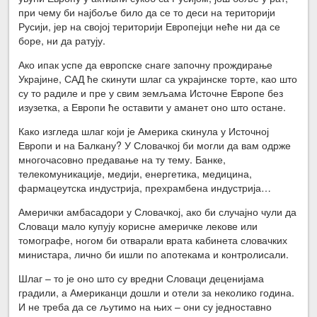
при чему би најбоље било да се то деси на територији
Русији, јер на својој територији Европејци неће ни да се
боре, ни да ратују.
Ако ипак успе да европске снаге започну прождирање
Украјине, САД ће скинути шлаг са украјинске торте, као што
су то радиле и пре у свим земљама Источне Европе без
изузетка, а Европи ће оставити у аманет оно што остане.
Како изгледа шлаг који је Америка скинула у Источној
Европи и на Балкану? У Словачкој би могли да вам одрже
многочасовно предавање на ту тему. Банке,
телекомуникације, медији, енергетика, медицина,
фармацеутска индустрија, прехрамбена индустрија…
Амерички амбасадори у Словачкој, ако би случајно чули да
Словаци мало купују корисне америчке лекове или
томографе, ногом би отварали врата кабинета словачких
министара, лично би ишли по апотекама и контролисали.
Шлаг – то је оно што су вредни Словаци деценијама
градили, а Американци дошли и отели за неколико година.
И не треба да се љутимо на њих – они су једноставно