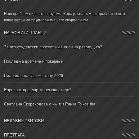
Наш проблем није што верујемо. Вера је снага. Наш проблем је што
више верујемо туђим речима него својим очима.
НАЈНОВИЈИ ЧЛАНЦИ
Зашто студентски протест није обојена револуција?
Последња времена и покајање
Видовдан на Газиместану 2026
Европо стара, зар ти немаш стида?
Светлана Скороходова о књизи Ранка Гојковића
НЕДАВНИ ТВИТОВИ
ПРЕТРАГА