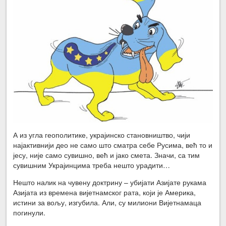
А из угла геополитике, украјинско становништво, чији
најактивнији део не само што сматра себе Русима, већ то и
јесу, није само сувишно, већ и јако смета. Значи, са тим
сувишним Украјинцима треба нешто урадити…
Нешто налик на чувену доктрину – убијати Азијате рукама
Азијата из времена вијетнамског рата, који је Америка,
истини за вољу, изгубила. Али, су милиони Вијетнамаца
погинули.