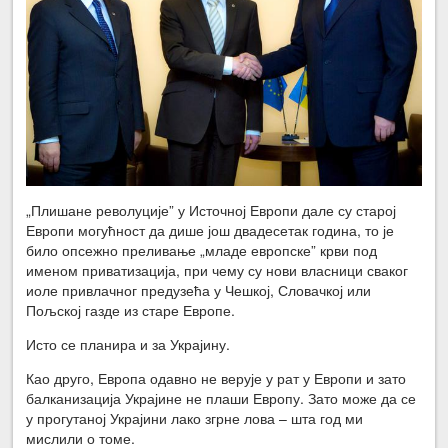
„Плишане револуције” у Источној Европи дале су старој
Европи могућност да дише још двадесетак година, то је
било опсежно преливање „младе европске” крви под
именом приватизација, при чему су нови власници сваког
иоле привлачног предузећа у Чешкој, Словачкој или
Пољској газде из старе Европе.
Исто се планира и за Украјину.
Као друго, Европа одавно не верује у рат у Европи и зато
балканизација Украјине не плаши Европу. Зато може да се
у прогутаној Украјини лако згрне лова – шта год ми
мислили о томе.