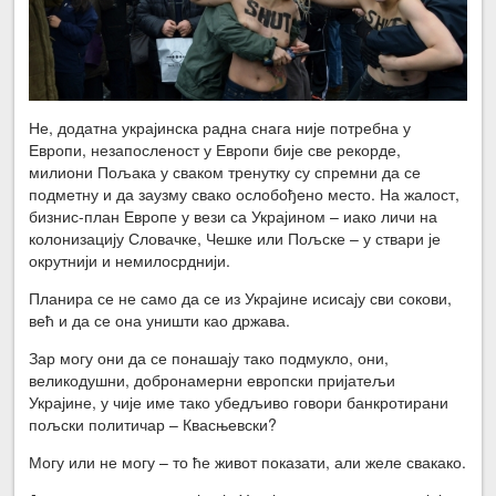
Не, додатна украјинска радна снага није потребна у
Европи, незапосленост у Европи бије све рекорде,
милиони Пољака у сваком тренутку су спремни да се
подметну и да заузму свако ослобођено место. На жалост,
бизнис-план Европе у вези са Украјином – иако личи на
колонизацију Словачке, Чешке или Пољске – у ствари је
окрутнији и немилосрднији.
Планира се не само да се из Украјине исисају сви сокови,
већ и да се она уништи као држава.
Зар могу они да се понашају тако подмукло, они,
великодушни, добронамерни европски пријатељи
Украјине, у чије име тако убедљиво говори банкротирани
пољски политичар – Квасњевски?
Могу или не могу – то ће живот показати, али желе свакако.