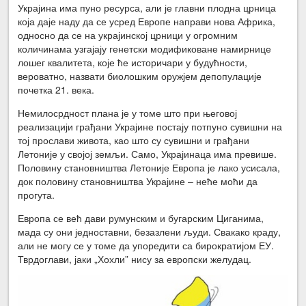
Украјина има пуно ресурса, али је главни плодна црница
која даје наду да се усред Европе направи нова Африка,
односно да се на украјинској црници у огромним
количинама узгајају генетски модификоване намирнице
лошег квалитета, које ће историчари у будућности,
вероватно, назвати биолошким оружјем депопулације
почетка 21. века.
Немилосрдност плана је у томе што при његовој
реализацији грађани Украјине постају потпуно сувишни на
тој прослави живота, као што су сувишни и грађани
Летоније у својој земљи. Само, Украјинаца има превише.
Половину становништва Летоније Европа је лако усисала,
док половину становништва Украјине – неће моћи да
прогута.
Европа се већ дави румунским и бугарским Циганима,
мада су они једноставни, безазлени људи. Свакако краду,
али не могу се у томе да упоредити са бирократијом ЕУ.
Тврдоглави, јаки „Хохли” нису за европски желудац.