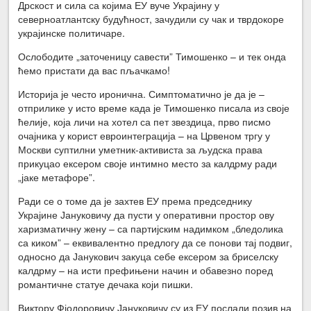
Дрскост и сила са којима ЕУ вуче Украјину у
северноатлантску будућност, зачудили су чак и тврдокоре
украјинске политичаре.
Ослободите „заточеницу савести” Тимошенко – и тек онда
ћемо пристати да вас пљачкамо!
Историја је често иронична. Симптоматично је да је –
отприлике у исто време када је Тимошенко писала из своје
ћелије, која личи на хотел са пет звездица, прво писмо
очајника у корист евроинтеграција – на Црвеном тргу у
Москви суптилни уметник-активиста за људска права
прикуцао ексером своје интимно место за калдрму ради
„јаке метафоре”.
Ради се о томе да је захтев ЕУ према председнику
Украјине Јануковичу да пусти у оперативни простор ову
харизматичну жену – са партијским надимком „бледолика
са киком” – еквивалентно предлогу да се понови тај подвиг,
односно да Јанукович закуца себе ексером за бриселску
калдрму – на исти префињени начин и обавезно поред
романтичне статуе дечака који пишки.
Виктору Фјодоровичу Јануковичу су из ЕУ послали позив на