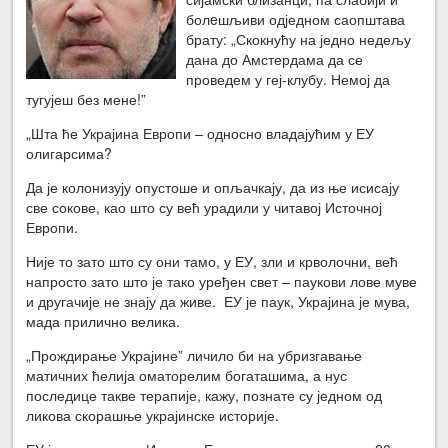
болeшљиви одједном саопштава
брату: „Скокнућу на једно недељу
дана до Амстердама да се
проведем у геј-клубу. Немој да
тугујеш без мене!”
„Шта ће Украјина Европи – односно владајућим у ЕУ
олигарсима?
Да је колонизују опустоше и опљачкају, да из ње исисају
све сокове, као што су већ урадили у читавој Источној
Европи.
Није то зато што су они тамо, у ЕУ, зли и крволочни, већ
напросто зато што је тако уређен свет – паукови лове муве
и другачије не знају да живе. ЕУ је паук, Украјина је мува,
мада прилично велика.
„Прождирање Украјине” личило би на убризгавање
матичних ћелија оматорелим богаташима, а нус
последице такве терапије, кажу, познате су једном од
ликова скорашње украјинске историје.