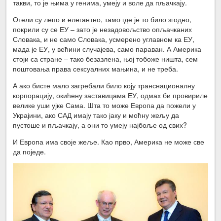
такви, то је њима у генима, умеју и воле да пљачкају.
Отели су лепо и елегантно, тамо где је то било згодно,
покрили су се ЕУ – зато је незадовољство опљачканих
Словака, и не само Словака, усмерено углавном ка ЕУ,
мада је ЕУ, у већини случајева, само параван. А Америка
стоји са стране – тако безазлена, њој тобоже ништа, сем
поштовања права сексуалних мањина, и не треба.
А ако бисте мало загребали било коју транснационалну
корпорацију, окићену заставицама ЕУ, одмах би провириле
велике уши ујке Сама. Шта то може Европа да пожели у
Украјини, ако САД имају тако јаку и моћну жељу да
пустоше и пљачкају, а они то умеју најбоље од свих?
И Европа има своје жеље. Као прво, Америка не може све
да поједе.