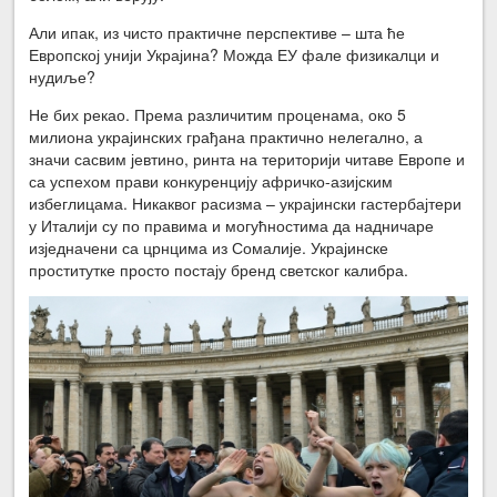
Али ипак, из чисто практичне перспективе – шта ће
Европској унији Украјина? Можда ЕУ фале физикалци и
нудиље?
Не бих рекао. Према различитим проценама, око 5
милиона украјинских грађана практично нелегално, а
значи сасвим јевтино, ринта на територији читаве Европе и
са успехом прави конкуренцију афричко-азијским
избеглицама. Никаквог расизма – украјински гастербајтери
у Италији су по правима и могућностима да надничаре
изједначени са црнцима из Сомалије. Украјинске
проститутке просто постају бренд светског калибра.