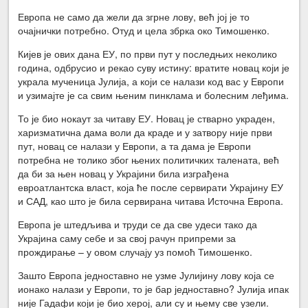
Европа не само да жели да згрне лову, већ јој је то
очајнички потребно. Отуд и цела збрка око Тимошенко.
Кијев је ових дана ЕУ, по први пут у последњих неколико
година, одбрусио и рекао суву истину: вратите новац који је
украла мученица Јулија, а који се налази код вас у Европи
и узимајте је са свим њеним пинклама и болесним леђима.
То је био нокаут за читаву ЕУ. Новац је стварно украден,
харизматична дама воли да краде и у затвору није први
пут, новац се налази у Европи, а та дама је Европи
потребна не толико због њених политичких талената, већ
да би за њен новац у Украјини била изграђена
евроатлантска власт, која ће после сервирати Украјину ЕУ
и САД, као што је била сервирана читава Источна Европа.
Европа је штедљива и труди се да све удеси тако да
Украјина саму себе и за свој рачун припреми за
прождирање – у овом случају уз помоћ Тимошенко.
Зашто Европа једноставно не узме Јулијину лову која се
ионако налази у Европи, то је бар једноставно? Јулија ипак
није Гадафи који је био херој, али су и њему све узели.