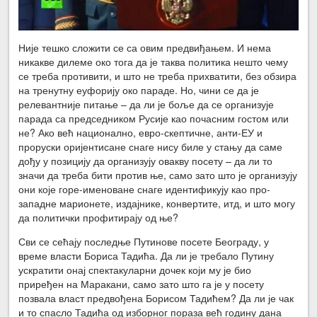
Није тешко сложити се са овим предвиђањем. И нема
никакве дилеме око тога да је таква политика нешто чему
се треба противити, и што не треба прихватити, без обзира
на тренутну еуфорију око параде. Но, чини се да је
релевантније питање – да ли је боље да се организује
парада са председником Русије као почасним гостом или
не? Ако већ национално, евро-скептичне, анти-ЕУ и
проруски оријентисане снаге нису биле у стању да саме
дођу у позицију да организују овакву посету – да ли то
значи да треба бити против ње, само зато што је организују
они које горе-именоване снаге идентификују као про-
западне марионете, издајнике, конвертите, итд, и што могу
да политички профитирају од ње?
Сви се сећају последње Путинове посете Београду, у
време власти Бориса Тадића. Да ли је требало Путину
ускратити онај спектакуларни дочек који му је био
приређен на Маракани, само зато што га је у посету
позвала власт предвођена Борисом Тадићем? Да ли је чак
и то спасло Тадића од изборног пораза већ годину дана