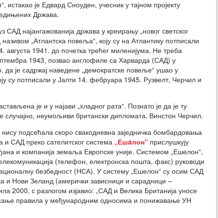
“, истакао је Едвард Сноуден, учесник у тајном пројекту
једињених Држава.
уз САД најангажованија држава у креирању „новог светског
д називом „Атлантска повеља“, коју су на Атлантику потписали
. августа 1941. до почетка трећег миленијума. Не треба
ептембра 1943, позвао англофиле са Харварда (САД) у
о, да је садржај наведене „демократске повеље“ ушао у
ју су потписали у Јалти 14. фебруара 1945. Рузвелт, Черчил и
тављена је и у најави „хладног рата“. Познато је да је ту
 не случајно, неумољиви британски дипломата, Винстон Черчил.
е нису подсећала скоро свакодневна заједничка бомбардовања
ја и САД преко сателитског система
„Ешaлон“
прислушкују
ађана и компанија земаља Европске уније. Системом „Ешелон“,
телекомуникација (телефон, електронска пошта, факс) руководи
националну безбедност (НСА). У систему „Ешелон“ су осим САД
ја и Нови Зеланд (амерички зависници и сарадници –
ила 2000, с разлогом изјавио: „САД и Велика Британија уносе
рисање правила у међународним односима и понижавање УН