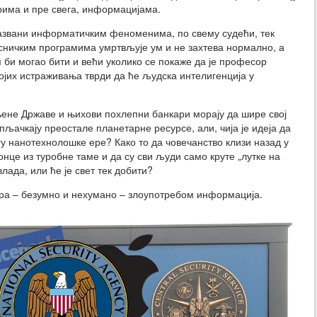
рима и пре свега, информацијама.
азвани информатичким феноменима, по свему судећи, тек
орисничким програмима умртвљује ум и не захтева нормално, а
и могао бити и већи уколико се покаже да је професор
војих истраживања тврди да ће људска интелигенција у
њене Државе и њихови похлепни банкари морају да шире свој
пљачкају преостале планетарне ресурсе, али, чија је идеја да
у нанотехнолошке ере? Како то да човечанство клизи назад у
онце из туробне таме и да су сви људи само круте „лутке на
влада, или ће је свет тек добити?
ра – безумно и нехумано – злоупотребом информација.