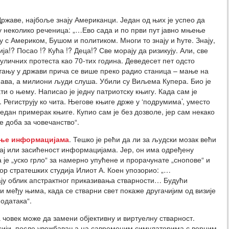
ржаве, најбоље знају Американци. Један од њих је успео да
 у неколико реченица: „…Ево сада и по први пут јавно мњење
 с Америком, Бушом и политиком. Многи то знају и ћуте. Знају,
!? Посао !? Кућа !? Деца!? Све морају да ризикују. Али, све
уличних протеста као 70-тих година. Деведесет пет одсто
стању у држави прича се више преко радио станица – мање на
ава, а милиони људи слуша. Убили су Виљема Купера. Био је
и о њему. Написао је једну патриотску књигу. Када сам је
 Региструју ко чита. Његове књиге држе у ‘подрумима’, уместо
едан примерак књиге. Купио сам је без дозволе, јер сам некако
 доба за човечанство“.
ње информацијама
. Тешко је рећи да ли за људски мозак већи
ај или засићеност информацијама. Јер, он има одређену
 је „уско грло“ за намерно упућене и прорачунате „снопове“ и
ор стратешких студија Илиот А. Коен упозорио: „…
ју облик апстрактног приказивања стварности… Будући
и међу њима, када се стварни свет покаже другачијим од визије
података“.
овек може да замени објективну и виртуелну стварност.
сији, после увежбавања на савременим симулаторима с верним