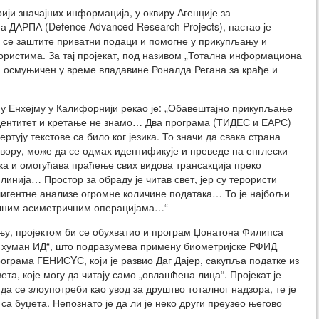
ији значајних информација, у оквиру Агенције за
 ДАРПА (Defence Advanced Research Projects), настао је
да се заштите приватни подаци и помогне у прикупљању и
ористима. За тај пројекат, под називом „Тотална информациона
, осмуњичен у време владавине Роналда Регана за крађе и
 у Енхејму у Калифорнији рекао је: „Обавештајно прикупљање
дентитет и кретање не знамо… Два програма (ТИДЕС и ЕАРС)
ртују текстове са било ког језика. То значи да свака страна
вору, може да се одмах идентификује и преведе на енглески
зика и омогућава праћење свих видова трансакција преко
линија… Простор за обраду је читав свет, јер су терористи
игентне анализе огромне количине података… То је најбољи
алним асиметричним операцијама…“
њу, пројектом би се обухватио и програм Џонатона Филипса
 хуман ИД“, што подразумева примену биометријске РФИД
рограма ГЕНИСYС, који је развио Даг Дајер, сакупља податке из
та, које могу да читају само „овлашћена лица“. Пројекат је
 да се злоупотреби као увод за друштво тоталног надзора, те је
са буџета. Непознато је да ли је неко други преузео његово