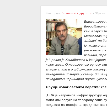
Категорија:
Политика и друштво
/
Објављено
Бивша америч
представила с
канцеларки А
Меркелова ни
„Шпигл“ на п
је, колико он
разговарао, а
извинио, изра
је“, рекла је Клинтонова и још једн
којем живи. О лицемерном односу ам
владама, али и о шпијунском насиљу 
некадашње позиције у свету, пише п
некадашњи портпарол Војске Југосл
Оружје новог светског поретка: к
„НСА је направила инфраструктуру кој
маил или поруке на телефону ваше су
података са телефона, кредитних карт