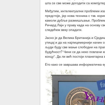
шта се све може догодити са компјуте
Међутим, интелектуални проблеми из
предстоје, јер нова техника с тзв. к
камоли дубље размишљање. Проблем б
Ричард Лајн у праву када на основу с
следећем веку опадати.
Јасно је да Велика Британија и Сједи
утицај и да на најлицемернији начин о
људи буду све мање слободни на праг
будућност? Чини се да неко повлачи к
концу“. Да ли већ постоји планетарна 
Ето како се завршава информатичка е