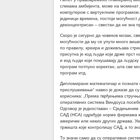
сликама амбијента, може на моменат да
компјутером с виртуелним програмом.
јединици времена, постоји могућност 
деконцентрисан – свестан да не зна п
Скоро је сигурно да човеков мозак, св
могућности да му се упути много више
по правилу, креира и доживљава стрес
присутна је код људи који држе прст 
и код људи који покушавају да људску 
програм потпуно коректан, шта све мо
програм итд.
Дипломирани математичар и познати 
прислушкивање“ навео је доказе да су
корисника: „Према тврђењима стручњак
оперативних система Виндоуса посебн
Одговор је једноставан – Сједињени
САД (НСА) одређује норме фирмама ко
америчке или неких других држава. У
тржишта које контролишу САД, а то зн
То значи само да су оперативни систе