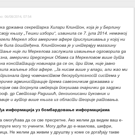
: 06/08/2014, 07:54
ка државна секретарка Хилари Клинтон, која је у Берлину
воју књигу „Тешки избори“, извинила се 7. јула 2014. немачкој
нгели Меркел због америчке афере прислушкивања у којој ни
је била поштеђена. Клинтонова је у интервјуу магазину
итање није ли Меркелова заслужила извињење одговорила да
а зна, амерички председник Обама са Меркеловом више пута
 на констатацију новинара да се он, при том, није јавно
зила жаљење због афере. „Ја нисам више у влади, али жао ми
ом признала пред човечанством бескрупулозност система у
еричке администрације према савезничким државама и
којим ова посрнула империја покушава очајнички да задржи
роф. др Светозар Радишић, пензионисани пуковник и
авије и аутор више књига из области теорије ратовања.
рађа информација уз бомбардовање информацијама
а омогућава да се све пресретне. Ако желим да видим ваш е-
пруге могу то учинити. Могу доћи до е-маилова, шифри,
ица. Не желим да живим у друштву у коме се догађају такве