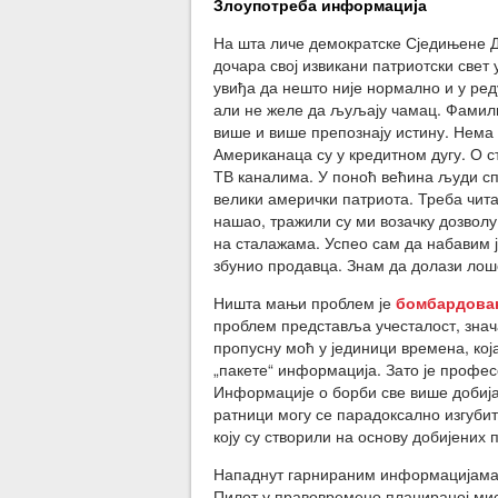
Злоупотреба информација
На шта личе демократске Сједињене Д
дочара свој извикани патриотски свет
увиђа да нешто није нормално и у реду
али не желе да љуљају чамац. Фамилија
више и више препознају истину. Нема 
Американаца су у кредитном дугу. О 
ТВ каналима. У поноћ већина људи сп
велики амерички патриота. Треба читат
нашао, тражили су ми возачку дозволу.
на сталажама. Успео сам да набавим ј
збунио продавца. Знам да долази лоше
Ништа мањи проблем је
бомбардова
проблем представља учесталост, знач
пропусну моћ у јединици времена, која
„пакете“ информација. Зато је профес
Информације о борби све више добија
ратници могу се парадоксално изгубит
коју су створили на основу добијених 
Нападнут гарнираним информацијама ч
Пилот у правовремено планираној ми