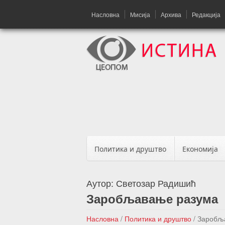
Насловна
Мисија
Архива
Редакција
Политика и друштво
Економија
Аутор:
Светозар Радишић
Заробљавање разума
Насловна
/
Политика и друштво
/
Заробљ