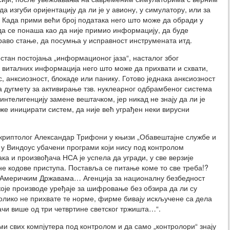
 изгуби оријентацију да ли је у авиону, у симулатору, или за
 Када прими већи број података него што може да обради у
да се понаша као да није примио информацију, да буде
раво стање, да посумња у исправност инструмената итд.
естан постојања „информационог јаза“, насталог због
 виталних информација него што може да прихвати и схвати,
, анксиозност, блокаде или панику. Готово једнака анксиозност
на дугмету за активирање тзв. нуклеарног одбрамбеног система
интелигенцију замене вештачком, јер никад не знају да ли је
же иницирати систем, да није већ уграђен неки вирусни
криптолог Александар Трифони у књизи „Обавештајне службе и
 у Виндоус убачени програми који нису под контролом
а и произвођача НСА је успела да угради, у све верзије
е кодове приступа. Поставља се питање коме то све треба!?
м Америчким Државама… Агенција за националну безбедност
је производе уређаје за шифровање без обзира да ли су
колико не прихвате те норме, фирме бивају искључене са дела
ачи више од три четвртине светског тржишта…“.
ми свих компјутера под контролом и да само „контролори“ знају