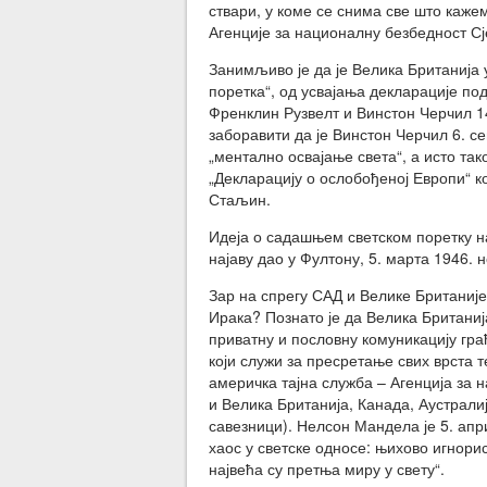
ствари, у коме се снима све што кажем
Агенције за националну безбедност С
Занимљиво је да је Велика Британија 
поретка“, од усвајања декларације по
Френклин Рузвелт и Винстон Черчил 14
заборавити да је Винстон Черчил 6. с
„ментално освајање света“, а исто так
„Декларацију о ослобођеној Европи“ ко
Стаљин.
Идеја о садашњем светском поретку нас
најаву дао у Фултону, 5. марта 1946.
Зар на спрегу САД и Велике Британиј
Ирака? Познато је да Велика Британи
приватну и пословну комуникацију гр
који служи за пресретање свих врста 
америчка тајна служба – Агенција за 
и Велика Британија, Канада, Аустрали
савезници). Нелсон Мандела је 5. апр
хаос у светске односе: њихово игно
највећа су претња миру у свету“.