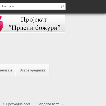
бализам
Осврт уредника
←Претходна вест
Следећа вест →