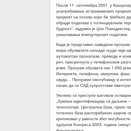
После 11. септембра 2001. у Канцелар
унапређивање истраживачких пројеката
пројекат на основу којег би требало 
обради података о потенцијалним тер
будност“, задужен је Џон Поиндекстер
уништавања компјутерских података.
Када је представио наведени програм
мора обухватити хиљаде људи чији и
аутоматски проналазе, преводе и конве
реч, пресретнута у телефонском разго
језик. Програм обухвата око 1.000 је
Интернета, телефона, имејлова, факс 
свуда… Програми омогућавају и интел
начин да се САД супротставе евенту
Уколико се приступи његовом остваре
„Хумана идентификација са даљине –
технологије. Централна база, преко п
тоталних база распоређених широм све
критикован у јавности због могућности
одлуком Конгреса 2003. године скинут 
финансирање.