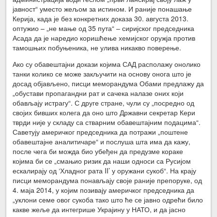
јавност“ уместо жељом за истином. И раније понашање
Керија, када је без конкретних доказа 30. августа 2013.
оптужио – „не мање од 35 пута“ – сиријског председника
Асада да је наредио коришћење хемијског оружја против
тамошњих побуњеника, не улива никакво поверење.
Ако су обавештајни докази којима САД располажу онолико
танки колико се може закључити на основу онога што је
досад објављено, писци меморандума Обами предлажу да
„обустави пропагандни рат и сачека налазе оних који
обављају истрагу“. С друге стране, чули су „посредно од
својих бивших колега да оно што Државни секретар Кери
тврди није у складу са стварним обавештајним подацима“.
Саветују америчког председника да потражи „поштене
обавештајне аналитичаре“ и послуша шта има да кажу,
после чега би можда био убеђен да предузме кораке
којима би се „смањио ризик да наши односи са Русијом
ескалирају од ‘Хладног рата II’ у оружани сукоб“. На крају
писци меморандума понављају своје раније препоруке, од
4. маја 2014, у којим позивају америчког председника да
„уклони семе овог сукоба тако што ће се јавно одрећи било
какве жеље да интегрише Украјину у НАТО, и да јасно