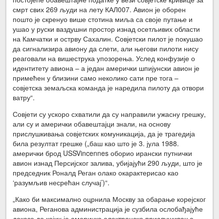
смрт свих 269 људи на лету КАЛ007. Авион је оборен
пошто је скренуо више стотина миља са своје путање и
ушао у руски ваздушни простор изнад осетљивих области
на Камчатки и острву Сахалин. Совјетски пилот је покушао
да сигнализира авиону да слети, али његови пилоти нису
реаговали на вишеструка упозорења. Услед конфузије о
идентитету авиона – а један амерички шпијунски авион је
примећен у близини само неколико сати пре тога –
совјетска земаљска команда је наредила пилоту да отвори
ватру“.
Совјети су ускоро схватили да су направили ужасну грешку,
али су и амерички обавештајци знали, на основу
прислушкивања совјетских комуникација, да је трагедија
била резултат грешке („баш као што је 3. јула 1988.
амерички брод USSVincennes оборио ирански путнички
авион изнад Персијског залива, убијајући 290 људи, што је
председник Роналд Реган олако окарактерисао као
‘разумљив несрећан случај’)“.
„Како би максимално оцрнила Москву за обарање корејског
авиона, Реганова администрација је сузбила ослобађајуће
доказе до којих је америчко електронско прислушивање