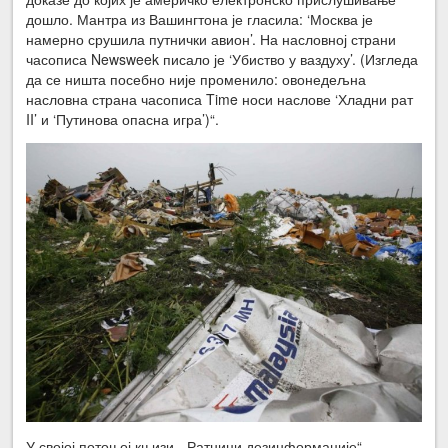
дошло. Мантра из Вашингтона је гласила: ‘Москва је
намерно срушила путнички авион’. На насловној страни
часописа Newsweek писало је ‘Убиство у ваздуху’. (Изгледа
да се ништа посебно није променило: овонедељна
насловна страна часописа Time носи наслове ‘Хладни рат
II’ и ‘Путинова опасна игра’)“.
У својој потоњој књизи, „Ратници дезинформације“,