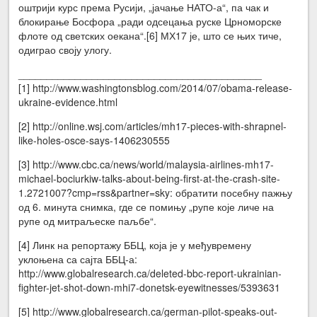
оштрији курс према Русији, „јачање НАТО-а“, па чак и
блокирање Босфора „ради одсецања руске Црноморске
флоте од светских оекана“.[6] МХ17 је, што се њих тиче,
одиграо своју улогу.
___________________________________________
[1] http://www.washingtonsblog.com/2014/07/obama-release-
ukraine-evidence.html
[2] http://online.wsj.com/articles/mh17-pieces-with-shrapnel-
like-holes-osce-says-1406230555
[3] http://www.cbc.ca/news/world/malaysia-airlines-mh17-
michael-bociurkiw-talks-about-being-first-at-the-crash-site-
1.2721007?cmp=rss&partner=sky: обратити посебну пажњу
од 6. минута снимка, где се помињу „рупе које личе на
рупе од митраљеске паљбе“.
[4] Линк на репортажу ББЦ, која је у међувремену
уклоњена са сајта ББЦ-а:
http://www.globalresearch.ca/deleted-bbc-report-ukrainian-
fighter-jet-shot-down-mhi7-donetsk-eyewitnesses/5393631
[5] http://www.globalresearch.ca/german-pilot-speaks-out-