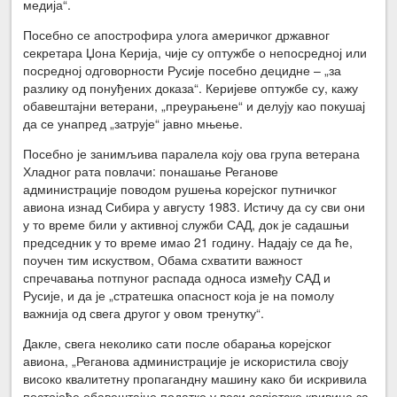
медија“.
Посебно се апострофира улога америчког државног
секретара Џона Керија, чије су оптужбе о непосредној или
посредној одговорности Русије посебно децидне – „за
разлику од понуђених доказа“. Керијеве оптужбе су, кажу
обавештајни ветерани, „преурањене“ и делују као покушај
да се унапред „затрује“ јавно мњење.
Посебно је занимљива паралела коју ова група ветерана
Хладног рата повлачи: понашање Реганове
администрације поводом рушења корејског путничког
авиона изнад Сибира у августу 1983. Истичу да су сви они
у то време били у активној служби САД, док је садашњи
председник у то време имао 21 годину. Надају се да ће,
поучен тим искуством, Обама схватити важност
спречавања потпуног распада односа између САД и
Русије, и да је „стратешка опасност која је на помолу
важнија од свега другог у овом тренутку“.
Дакле, свега неколико сати после обарања корејског
авиона, „Реганова администрације је искористила своју
високо квалитетну пропагандну машину како би искривила
постојеће обавештајне податке у вези совјетске кривице за