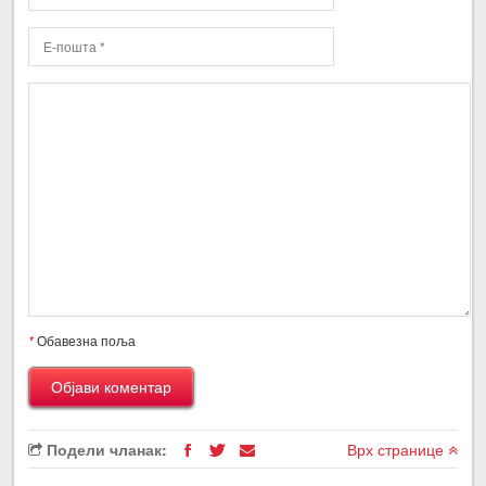
*
Обавезна поља
Подели чланак:
Врх странице