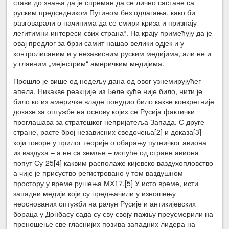
стави до знања да је спреман да се лично састане са
руским председником Путином без одлагања, како би
разговарали о начинима да се смири криза и признају
легитимни интереси свих страна“. На крају примећују да је
овај предлог за брзи самит нашао велики одјек и у
контролисаним и у независним руским медијима, али не и
у главним „мејнстрим“ америчким медијима.
Прошло је више од недељу дана од овог узнемирујућег
апела. Никакве реакције из Беле куће није било, нити је
било ко из америчке владе понудио било какве конкретније
доказе за оптужбе на основу којих се Русија фактички
проглашава за стратешког непријатеља Запада. С друге
стране, расте број независних сведочења[2] и доказа[3]
који говоре у прилог теорије о обарању путничког авиона
из ваздуха – а не са земље – могуће од стране авиона
попут Су-25[4] каквим располаже кијевско ваздухопловство
а чије је присуство регистровано у том ваздушном
простору у време рушења МХ17.[5] У исто време, исти
западни медији који су предњачили у изношењу
неоснованих оптужби на рачун Русије и антикијевских
бораца у Донбасу сада су сву своју пажњу преусмерили на
преношење све гласнијих позива западних лидера на