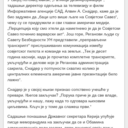
тадашњи директор одељења за телевизију и филм
Информативне агенције САД, Алвин А. Снајдер, каже да је
био задужен да „баци што више љаге на Совјетски Савез“,
чему су се придружили и сви главни амерички медији.
„Перцепција коју смо хтели да наметнемо је да је Совјетски
Савез починио варварски акт“. Још горе, Реганови људи су
Савету Безбедности УН представили „преправљени
транскрипт“ прислушкиваних комуникација између
совјетског пилота и команде на земљи. „Тек је десет
година касније, када је прочитао комплетне транскрипте,
укључујући и делове које је Реганова администрација
сакрила, Снајдер у потпуности схватио колико је
централних елемената америчке јавне презентације било
лажно“.
Снајдер је у својој књизи признао сопствено учешће у
превари. Његов закључак? „Порука приче је да све владе,
укључујући и нашу, лажу када то одговара њиховим
циљевима. Кључ је у томе да слажеш први.“
Садашње понашање Државног секретара Керија упућује
писце меморандума на закључак да се и Обамина
администрација води геслом „први лансирај своју лаж у