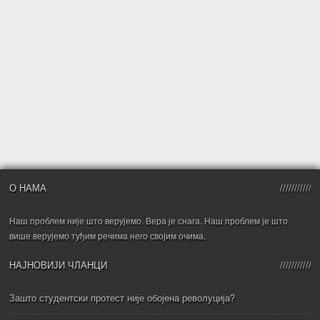
О НАМА
Наш проблем није што верујемо. Вера је снага. Наш проблем је што
више верујемо туђим речима него својим очима.
НАЈНОВИЈИ ЧЛАНЦИ
Зашто студентски протест није обојена револуција?