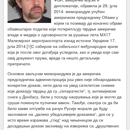
дипломатије, објавила је 29. јула
2014. меморандум упућен
америчком председнику Обами у
којем га позивају да коначно објави
обавештајне податке који поткрепљују тврдње америчке
владе и медија о одговорности за рушење лета МХ17
Малезијског аеротранспорта изнад источне Украјине 17.
јула 2014.[1]С озбиром на озбиљност међународне кризе
која је после овог догађаја уследила, као и увида који сам
овај документ пружа, вреди га нешто детаљније
препричати.
Основни закључак меморандума је да америчка
председничка администрација још увек није обнародавала
конкретне доказе, нити дала на увид сателитске снимке
који доказују тврдњу да су „сепаратисти“, тј. антикијевске
снаге у Донбасу, били у поседу наоружања које је могло да
сруши поменути путнички авион. Такође, сматра се да би
било какве оптужбе на рачун Русије морале да буду
засноване на „далеко убедљивијим доказима“, док се у
исто време изражава „стид“ над чињеницом да се
досадашњи докази заснивају на изворима са „друштвених