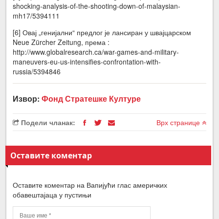
shocking-analysis-of-the-shooting-down-of-malaysian-
mh17/5394111
[6] Овај „генијални“ предлог је лансиран у швајцарском
Neue Zürcher Zeitung, према :
http://www.globalresearch.ca/war-games-and-military-
maneuvers-eu-us-intensifies-confrontation-with-
russia/5394846
Извор:
Фонд Стратешке Културе
Подели чланак:
Врх странице
Оставите коментар
Оставите коментар на Вапијући глас америчких
обавештајаца у пустињи