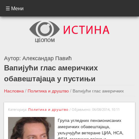
☰ Мени
Аутор:
Александар Павић
Вапијући глас америчких
обавештајаца у пустињи
Насловна
/
Политика и друштво
/
Вапијући глас америчких
обавештајаца у пустињи
Категорија:
Политика и друштво
/
Објављено: 06/08/2014, 10:11
←Претходна вест
Следећа вест →
Група угледних пензионисаних
америчких обавештајаца,
укључујући ветеране ЦИА, НСА,
ФБИ, америчке војске и